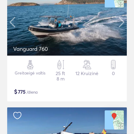
Vanguard 760
Greitaeigė valtis
25 ft
12 Kruizinė
0
8 m
$
775
/diena