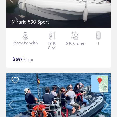
Miraria 590 Sport
Motorinė valtis
19 ft
6 Kruizinė
1
6 m
$
597
/diena