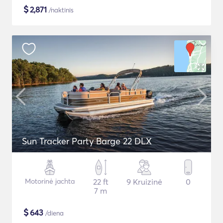
$
2,871
/naktinis
Sun Tracker Party Barge 22 DLX
Motorinė jachta
22 ft
9 Kruizinė
0
7 m
$
643
/diena