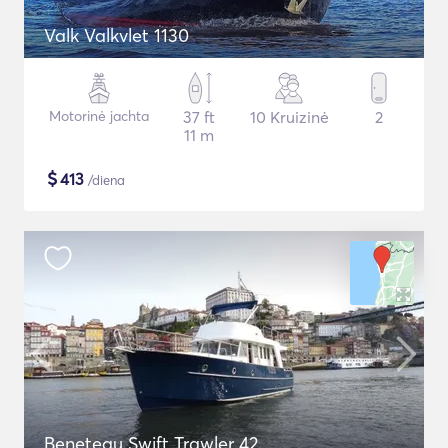
Valk Valkvlet 1130
Motorinė jachta
37 ft
10 Kruizinė
2
11 m
$
413
/diena
Beneteau Swift Trawler 42