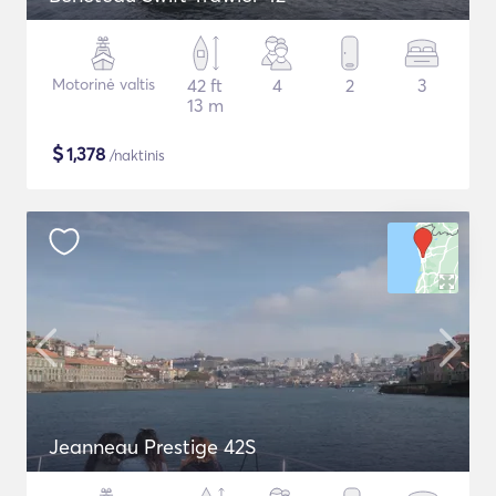
Motorinė valtis
42 ft
4
2
3
13 m
$
1,378
/naktinis
Jeanneau Prestige 42S