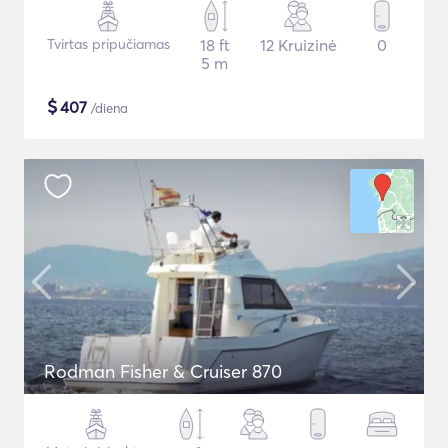
Tvirtas pripučiamas
18 ft
12 Kruizinė
0
5 m
$
407
/diena
Rodman Fisher & Cruiser 870