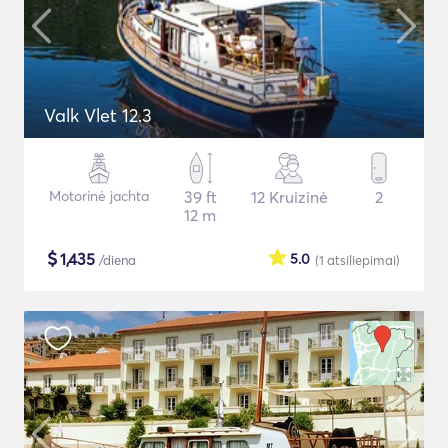
Valk Vlet 12.3
Motorinė jachta
39 ft
12 Kruizinė
2
12 m
$
1,435
5.0
/diena
(1
atsiliepimai
)