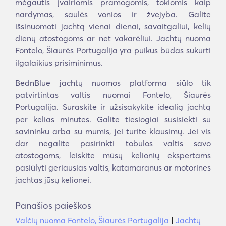
mėgautis įvairiomis pramogomis, tokiomis kaip
nardymas, saulės vonios ir žvejyba. Galite
išsinuomoti jachtą vienai dienai, savaitgaliui, kelių
dienų atostogoms ar net vakarėliui. Jachtų nuoma
Fontelo, Šiaurės Portugalija yra puikus būdas sukurti
ilgalaikius prisiminimus.
BednBlue jachtų nuomos platforma siūlo tik
patvirtintas valtis nuomai Fontelo, Šiaurės
Portugalija. Suraskite ir užsisakykite idealią jachtą
per kelias minutes. Galite tiesiogiai susisiekti su
savininku arba su mumis, jei turite klausimų. Jei vis
dar negalite pasirinkti tobulos valtis savo
atostogoms, leiskite mūsų kelionių ekspertams
pasiūlyti geriausias valtis, katamaranus ar motorines
jachtas jūsų kelionei.
Panašios paieškos
Valčių nuoma Fontelo, Šiaurės Portugalija
|
Jachtų