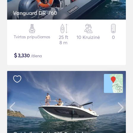
Vanguard DR-760
Tvirtas pripučiamas
25 ft
10 Kruizinė
0
8 m
$
3,330
/diena