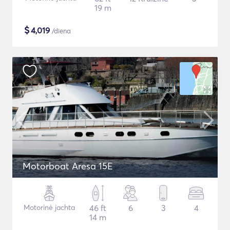
19 m
$
4,019
/diena
Motorboat Aresa 15E
Motorinė jachta
46 ft
6
3
4
14 m