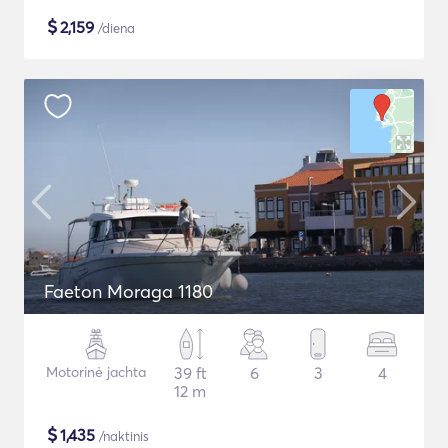
$
2,159
/diena
Faeton Moraga 1180
Motorinė jachta
39 ft
6
3
4
12 m
$
1,435
/naktinis