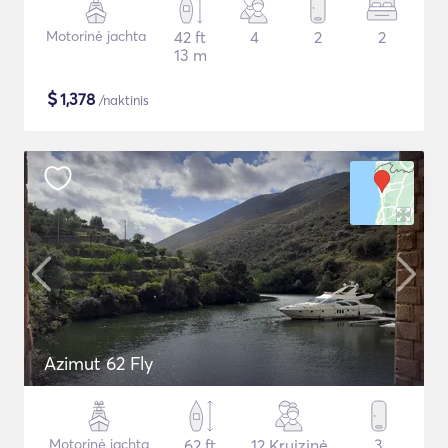
Motorinė jachta
42 ft
4
2
2
13 m
$
1,378
/naktinis
Azimut 62 Fly
Motorinė jachta
62 ft
12 Kruizinė
3