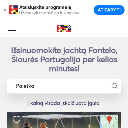
Atsisiųskite programėlę
×
ATIDARYTI
Užsisakykite greičiau ir lengviau
Išsinuomokite jachtą Fontelo,
Šiaurės Portugalija per kelias
minutes!
Paieška
Į kainą visada įskaičiuota įgula.