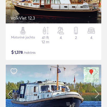
ValkVlet 12,3
Motorinė jachta
41 ft
4
2
4
12 m
$
1,378
/naktinis