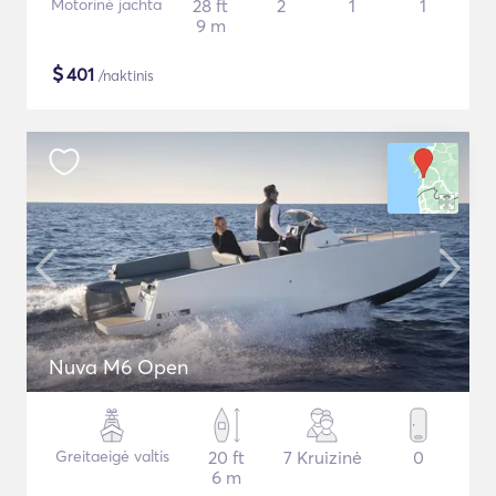
Motorinė jachta
28 ft
2
1
1
9 m
$
401
/naktinis
Nuva M6 Open
Greitaeigė valtis
20 ft
7 Kruizinė
0
6 m