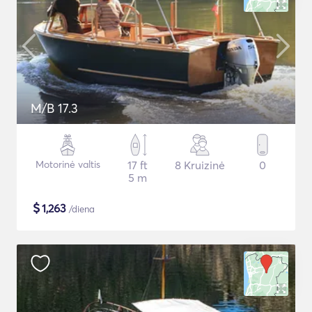
M/B 17.3
Motorinė valtis
17 ft
8 Kruizinė
0
5 m
$
1,263
/diena