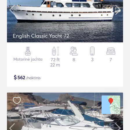
English Classic Yacht 72
Motorinė jachta
72 ft
8
3
7
22 m
$
562
/naktinis