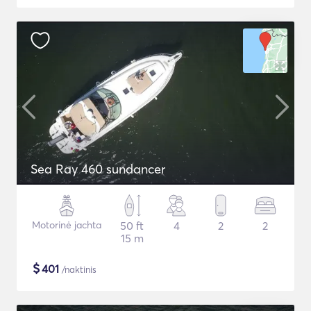
Sea Ray 460 sundancer
Motorinė jachta
50 ft
4
2
2
15 m
$
401
/naktinis