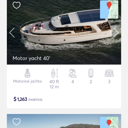
Motor yacht 40'
Motorinė jachta
40 ft
4
2
3
12 m
$
1,263
/naktinis