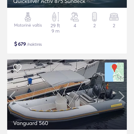
Quicksilver Activ 875 Sundeck
Motorinė valtis
29 ft
4
2
2
9 m
$
679
/naktinis
Vanguard 560