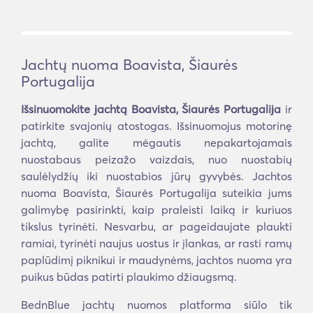
Jachtų nuoma Boavista, Šiaurės
Portugalija
Išsinuomokite jachtą Boavista, Šiaurės Portugalija
ir
patirkite svajonių atostogas. Išsinuomojus motorinę
jachtą, galite mėgautis nepakartojamais
nuostabaus peizažo vaizdais, nuo nuostabių
saulėlydžių iki nuostabios jūrų gyvybės. Jachtos
nuoma Boavista, Šiaurės Portugalija suteikia jums
galimybę pasirinkti, kaip praleisti laiką ir kuriuos
tikslus tyrinėti. Nesvarbu, ar pageidaujate plaukti
ramiai, tyrinėti naujus uostus ir įlankas, ar rasti ramų
paplūdimį piknikui ir maudynėms, jachtos nuoma yra
puikus būdas patirti plaukimo džiaugsmą.
BednBlue jachtų nuomos platforma siūlo tik