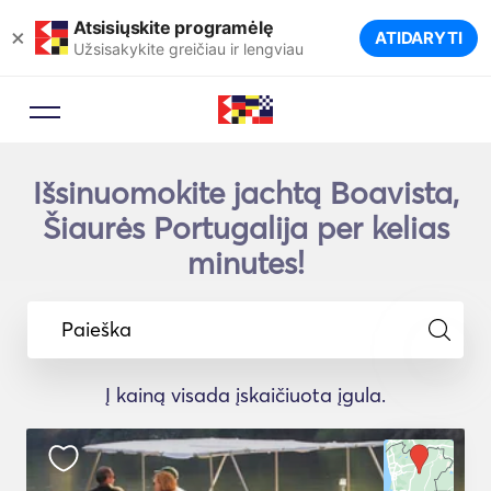
Atsisiųskite programėlę
×
ATIDARYTI
Užsisakykite greičiau ir lengviau
Išsinuomokite jachtą Boavista,
Šiaurės Portugalija per kelias
minutes!
Paieška
Į kainą visada įskaičiuota įgula.