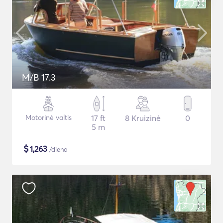
M/B 17.3
Motorinė valtis
17 ft
8 Kruizinė
0
5 m
$
1,263
/diena