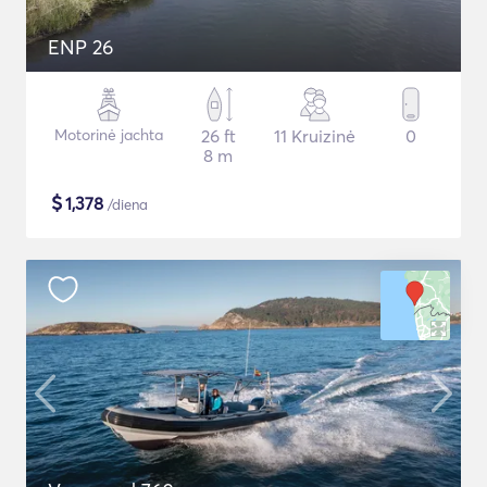
ENP 26
Motorinė jachta
26 ft
11 Kruizinė
0
8 m
$
1,378
/diena