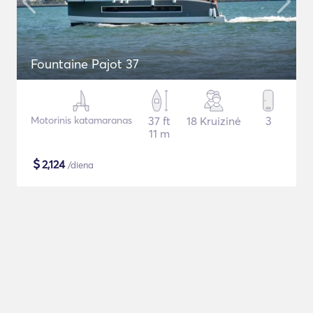
Fountaine Pajot 37
Motorinis katamaranas
37 ft
18 Kruizinė
3
11 m
$
2,124
/diena