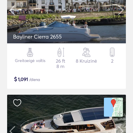
Bayliner Cierra 2655
Greitaeigė valtis
26 ft
8 Kruizinė
2
8 m
$
1,091
/diena