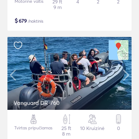
Motorinė valtis
29 ft
4
2
2
9 m
$
679
/naktinis
Vanguard DR-760
Tvirtas pripučiamas
25 ft
10 Kruizinė
0
8 m