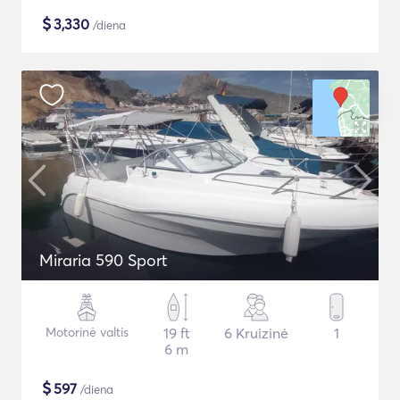
$
3,330
/diena
Miraria 590 Sport
Motorinė valtis
19 ft
6 Kruizinė
1
6 m
$
597
/diena