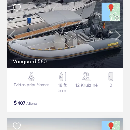
Vanguard 560
Tvirtas pripučiamas
18 ft
12 Kruizinė
0
5 m
$
407
/diena