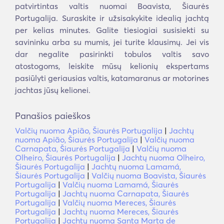
patvirtintas valtis nuomai Boavista, Šiaurės
Portugalija. Suraskite ir užsisakykite idealią jachtą
per kelias minutes. Galite tiesiogiai susisiekti su
savininku arba su mumis, jei turite klausimų. Jei vis
dar negalite pasirinkti tobulos valtis savo
atostogoms, leiskite mūsų kelionių ekspertams
pasiūlyti geriausias valtis, katamaranus ar motorines
jachtas jūsų kelionei.
Panašios paieškos
Valčių nuoma Apião, Šiaurės Portugalija
|
Jachtų
nuoma Apião, Šiaurės Portugalija
|
Valčių nuoma
Carnapata, Šiaurės Portugalija
|
Valčių nuoma
Olheiro, Šiaurės Portugalija
|
Jachtų nuoma Olheiro,
Šiaurės Portugalija
|
Jachtų nuoma Lamamá,
Šiaurės Portugalija
|
Valčių nuoma Boavista, Šiaurės
Portugalija
|
Valčių nuoma Lamamá, Šiaurės
Portugalija
|
Jachtų nuoma Carnapata, Šiaurės
Portugalija
|
Valčių nuoma Mereces, Šiaurės
Portugalija
|
Jachtų nuoma Mereces, Šiaurės
Portugalija
|
Jachtų nuoma Santa Marta de