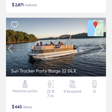
$
2,871
/naktinis
Sun Tracker Party Barge 22 DLX
Motorinė jachta
22 ft
9 Kruizinė
0
7 m
$
643
/diena