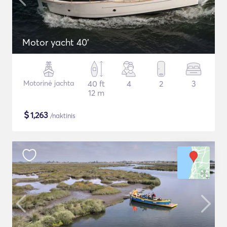
Motor yacht 40'
Motorinė jachta
40 ft
4
2
3
12 m
$
1,263
/naktinis