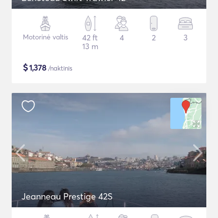
Motorinė valtis
42 ft
4
2
3
13 m
$
1,378
/naktinis
Jeanneau Prestige 42S