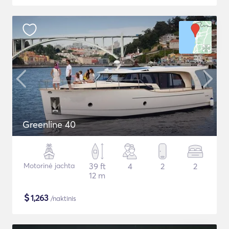
Greenline 40
Motorinė jachta
39 ft
4
2
2
12 m
$
1,263
/naktinis