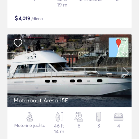
19 m
$
4,019
/diena
Motorboat Aresa 15E
Motorinė jachta
46 ft
6
3
4
14 m