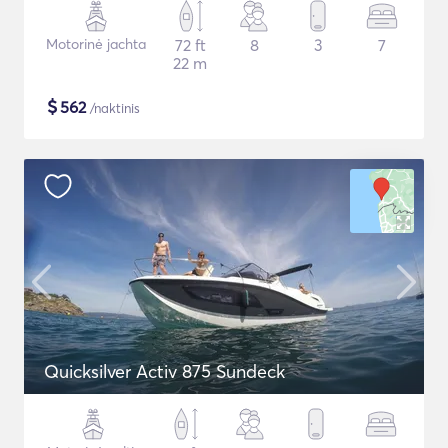
Motorinė jachta
72 ft
8
3
7
22 m
$
562
/naktinis
Quicksilver Activ 875 Sundeck