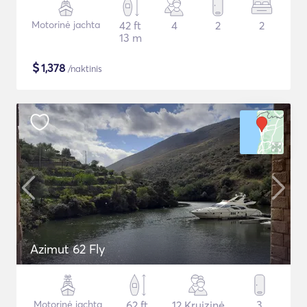
Motorinė jachta
42 ft
4
2
2
13 m
$
1,378
/naktinis
Azimut 62 Fly
Motorinė jachta
62 ft
12 Kruizinė
3