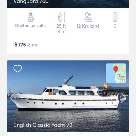
Vanguard 760
Greitaeigė valtis
25 ft
12 Kruizinė
0
8 m
$
775
/diena
English Classic Yacht 72