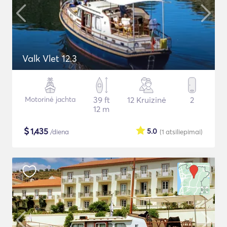
Valk Vlet 12.3
Motorinė jachta
39 ft
12 Kruizinė
2
12 m
$
1,435
5.0
/diena
(1
atsiliepimai
)