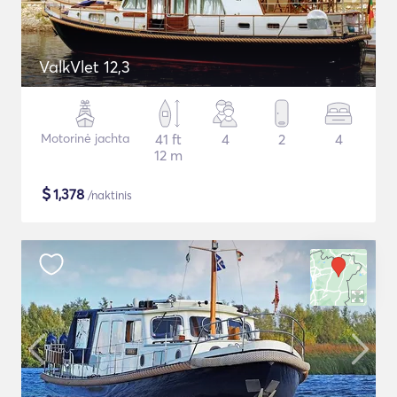
ValkVlet 12,3
Motorinė jachta
41 ft
4
2
4
12 m
$
1,378
/naktinis