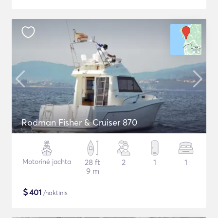
Rodman Fisher & Cruiser 870
Motorinė jachta
28 ft
2
1
1
9 m
$
401
/naktinis