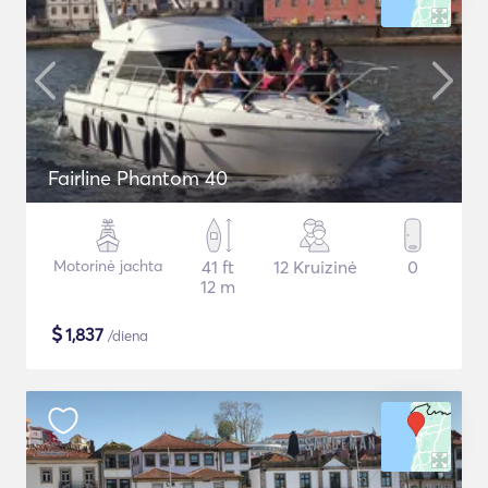
Fairline Phantom 40
Motorinė jachta
41 ft
12 Kruizinė
0
12 m
$
1,837
/diena