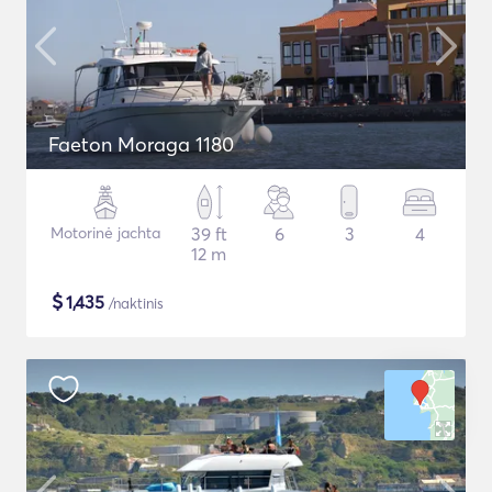
Faeton Moraga 1180
Motorinė jachta
39 ft
6
3
4
12 m
$
1,435
/naktinis