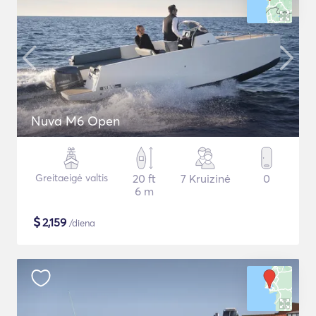
Nuva M6 Open
Greitaeigė valtis
20 ft
7 Kruizinė
0
6 m
$
2,159
/diena