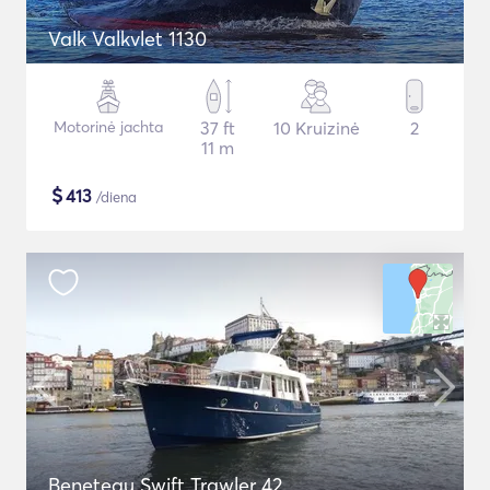
Valk Valkvlet 1130
Motorinė jachta
37 ft
10 Kruizinė
2
11 m
$
413
/diena
Beneteau Swift Trawler 42