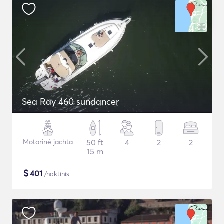
Sea Ray 460 sundancer
Motorinė jachta
50 ft
4
2
2
15 m
$
401
/naktinis