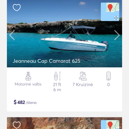
Jeanneau Cap Camarat 625
Motorinė valtis
21 ft
7 Kruizinė
0
6 m
$
482
/diena