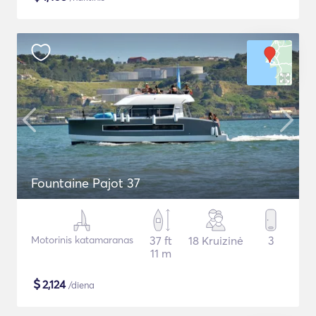
Fountaine Pajot 37
Motorinis katamaranas
37 ft
18 Kruizinė
3
11 m
$
2,124
/diena