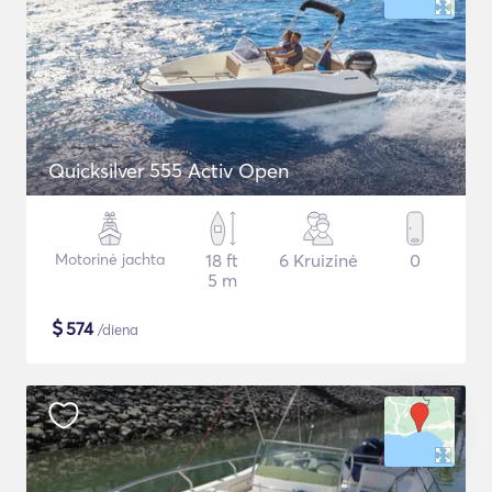
Quicksilver 555 Activ Open
Motorinė jachta
18 ft
6 Kruizinė
0
5 m
$
574
/diena