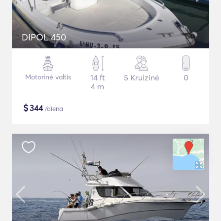
DIPOL 450
Motorinė valtis
14 ft
5 Kruizinė
0
4 m
$
344
/diena