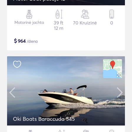
Motorinė jachta
39 ft
70 Kruizinė
0
12 m
$
964
/diena
Oki Boats Baraccuda 545