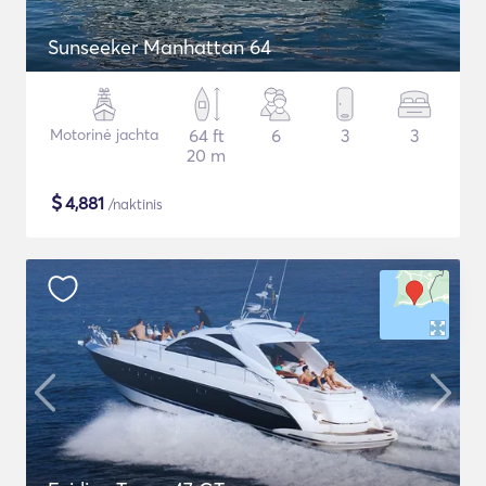
Sunseeker Manhattan 64
Motorinė jachta
64 ft
6
3
3
20 m
$
4,881
/naktinis