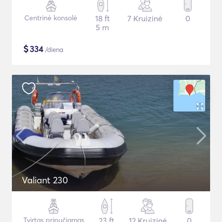
Centrinė konsolė
18 ft
7 Kruizinė
0
5 m
$
334
/diena
Valiant 230
Tvirtas pripučiamas
23 ft
12 Kruizinė
0