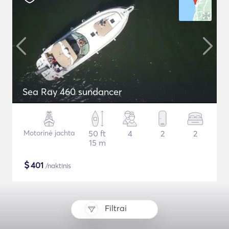
Sea Ray 460 sundancer
Motorinė jachta
50 ft
4
2
2
15 m
$
401
/naktinis
Filtrai