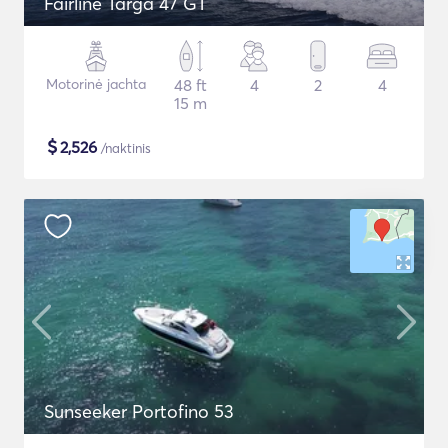
Fairline Targa 47 GT
Motorinė jachta
48 ft
4
2
4
15 m
$
2,526
/naktinis
Sunseeker Portofino 53