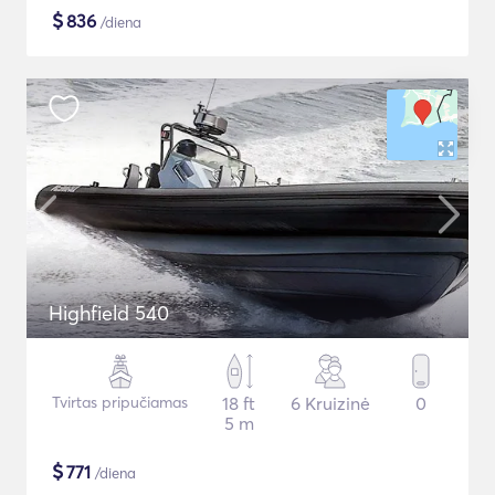
$
836
/diena
Highfield 540
Tvirtas pripučiamas
18 ft
6 Kruizinė
0
5 m
$
771
/diena