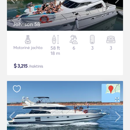
Johnson 58
Motorinė jachta
58 ft
6
3
3
18 m
$
3,215
/naktinis