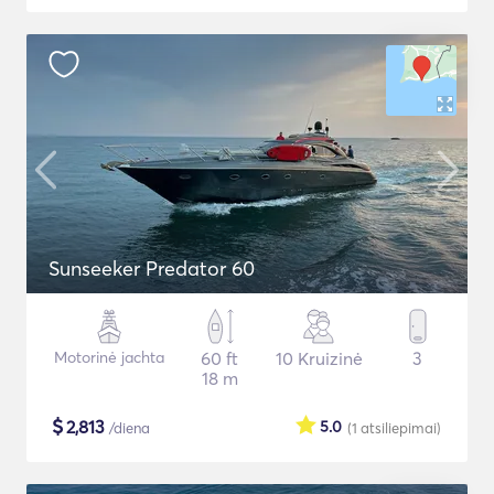
Sunseeker Predator 60
Motorinė jachta
60 ft
10 Kruizinė
3
18 m
$
2,813
5.0
/diena
(1
atsiliepimai
)