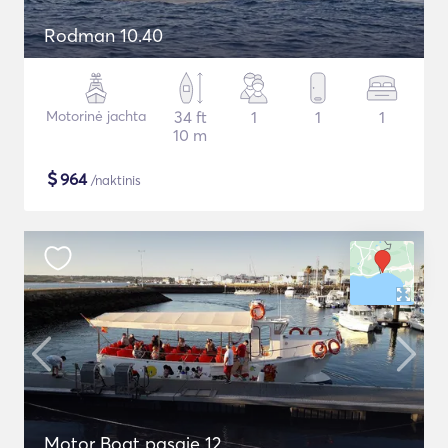
Rodman 10.40
Motorinė jachta
34 ft
1
1
1
10 m
$
964
/naktinis
Motor Boat pasaje 12