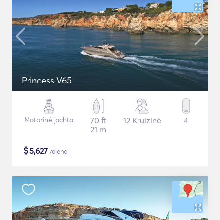
Princess V65
Motorinė jachta
70 ft
12 Kruizinė
4
21 m
$
5,627
/diena