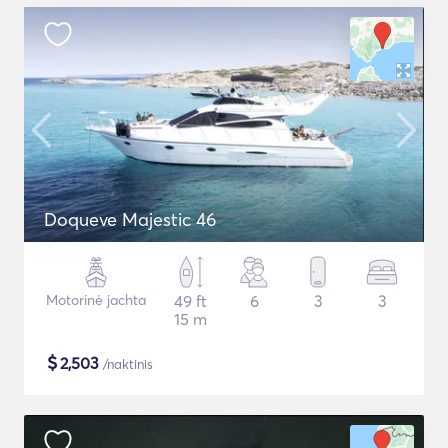
Doqueve Majestic 46
Motorinė jachta
49 ft
6
3
3
15 m
$
2,503
/naktinis