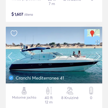
7 m
$
1,607
/diena
Cranchi Mediterranee 41
Motorinė jachta
40 ft
8 Kruizinė
0
12 m