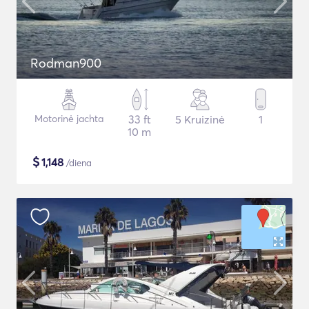
Rodman900
Motorinė jachta
33 ft
5 Kruizinė
1
10 m
$
1,148
/diena