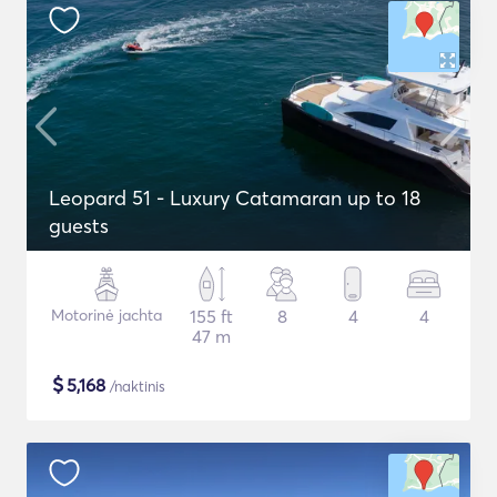
Leopard 51 - Luxury Catamaran up to 18
guests
Motorinė jachta
155 ft
8
4
4
47 m
$
5,168
/naktinis