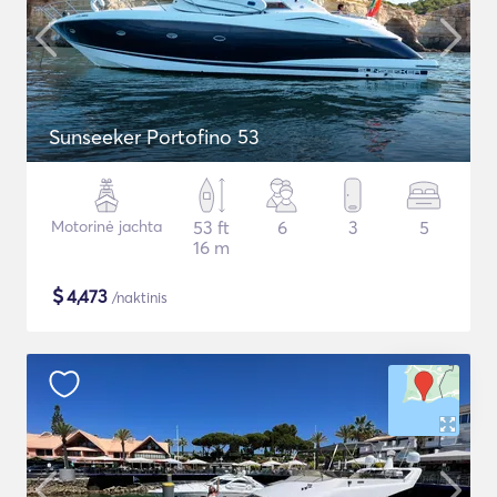
Sunseeker Portofino 53
Motorinė jachta
53 ft
6
3
5
16 m
$
4,473
/naktinis