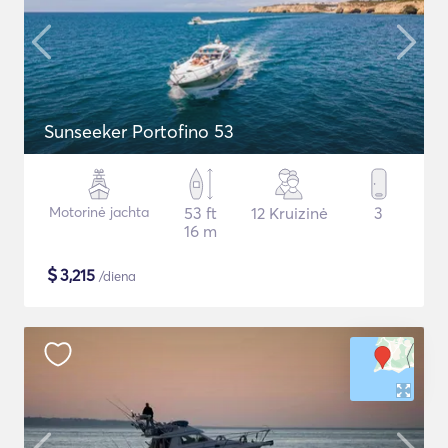
Sunseeker Portofino 53
Motorinė jachta
53 ft
12 Kruizinė
3
16 m
$
3,215
/diena