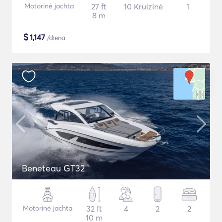
Motorinė jachta
27 ft
10 Kruizinė
1
8 m
$
1,147
/diena
Beneteau GT32
Motorinė jachta
32 ft
4
2
2
10 m