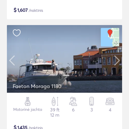
$
1,607
/naktinis
Faeton Moraga 1180
Motorinė jachta
39 ft
6
3
4
12 m
$
1,435
/naktinis