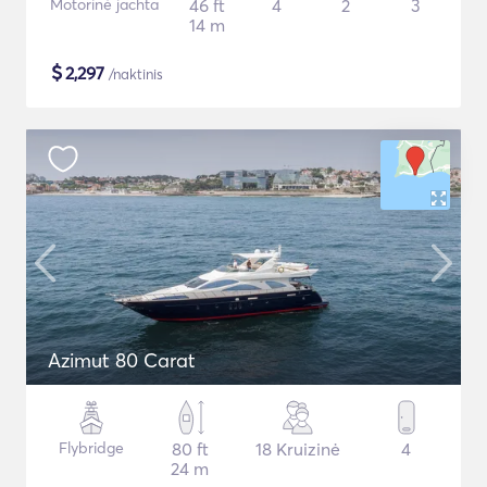
Motorinė jachta
46 ft
4
2
3
14 m
$
2,297
/naktinis
Azimut 80 Carat
Flybridge
80 ft
18 Kruizinė
4
24 m