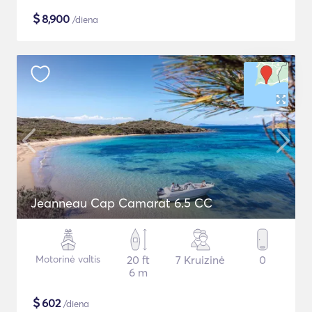
$
8,900
/diena
Jeanneau Cap Camarat 6.5 CC
Motorinė valtis
20 ft
7 Kruizinė
0
6 m
$
602
/diena