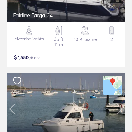
Fairline Targa 34
Motorinė jachta
35 ft
10 Kruizinė
2
11 m
$
1,550
/diena