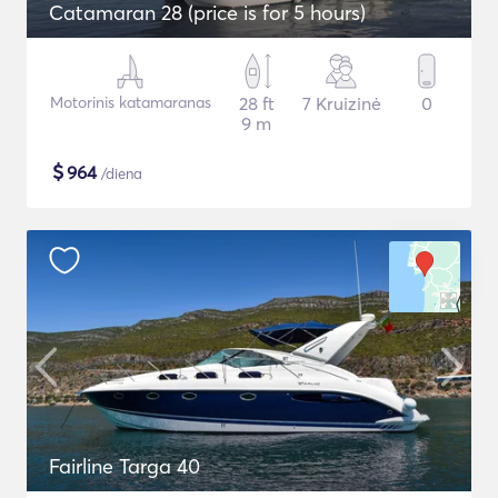
Catamaran 28 (price is for 5 hours)
Motorinis katamaranas
28 ft
7 Kruizinė
0
9 m
$
964
/diena
Fairline Targa 40