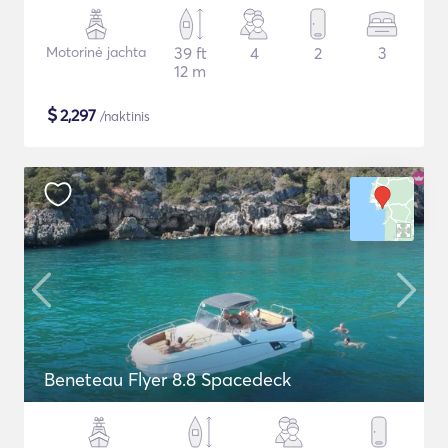
Motorinė jachta
39 ft
4
2
3
12 m
$
2,297
/naktinis
Beneteau Flyer 8.8 Spacedeck