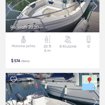
Rancraft 20.20
Motorinė jachta
20 ft
8 Kruizinė
0
6 m
$
574
/diena