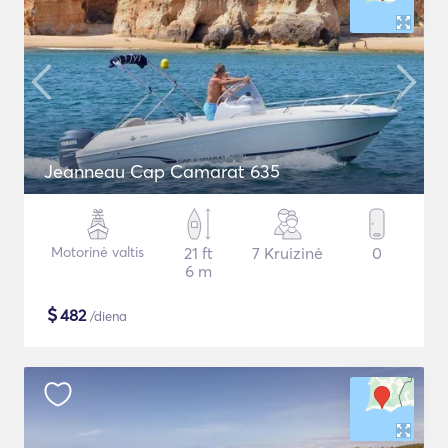
Jeanneau Cap Camarat 635
Motorinė valtis
21 ft
7 Kruizinė
0
6 m
$
482
/diena