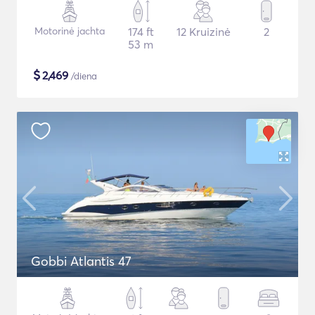
Motorinė jachta
174 ft
12 Kruizinė
2
53 m
$
2,469
/diena
Gobbi Atlantis 47