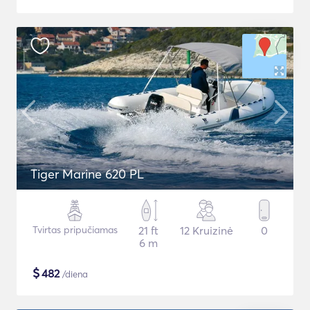
Tiger Marine 620 PL
Tvirtas pripučiamas
21 ft
12 Kruizinė
0
6 m
$
482
/diena