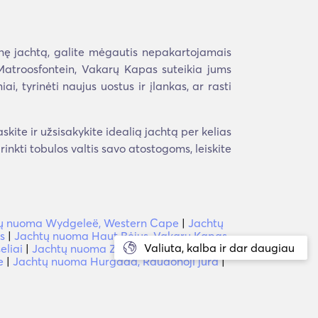
inę jachtą, galite mėgautis nepakartojamais
Matroosfontein, Vakarų Kapas suteikia jums
ai, tyrinėti naujus uostus ir įlankas, ar rasti
ite ir užsisakykite idealią jachtą per kelias
irinkti tobulos valtis savo atostogoms, leiskite
ų nuoma Wydgeleë, Western Cape
|
Jachtų
s
|
Jachtų nuoma Haut Bėjus, Vakarų Kapas
Valiuta, kalba ir dar daugiau
eliai
|
Jachtų nuoma Zumbi, Rio de Janeiro
e
|
Jachtų nuoma Hurgada, Raudonoji jūra
|