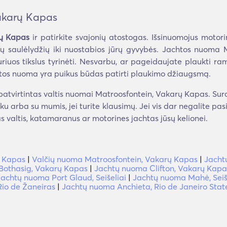
akarų Kapas
rų Kapas
ir patirkite svajonių atostogas. Išsinuomojus motor
ų saulėlydžių iki nuostabios jūrų gyvybės. Jachtos nuoma 
uriuos tikslus tyrinėti. Nesvarbu, ar pageidaujate plaukti rami
tos nuoma yra puikus būdas patirti plaukimo džiaugsmą.
atvirtintas valtis nuomai Matroosfontein, Vakarų Kapas. Surask
nku arba su mumis, jei turite klausimų. Jei vis dar negalite pas
s valtis, katamaranus ar motorines jachtas jūsų kelionei.
 Kapas
|
Valčių nuoma Matroosfontein, Vakarų Kapas
|
Jacht
Bothasig, Vakarų Kapas
|
Jachtų nuoma Clifton, Vakarų Kapa
Jachtų nuoma Port Glaud, Seišeliai
|
Jachtų nuoma Mahė, Seiš
io de Žaneiras
|
Jachtų nuoma Anchieta, Rio de Janeiro Stat