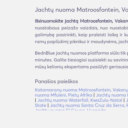
Jachtų nuoma Matroosfontein, V
Išsinuomokite jachtą Matroosfontein, Vaka
nuostabaus peizažo vaizdais, nuo nuostabi
galimybę pasirinkti, kaip praleisti laiką ir k
ramų paplūdimį piknikui ir maudynėms, jach
BednBlue jachtų nuomos platforma siūlo tik p
minutes. Galite tiesiogiai susisiekti su savini
mūsų kelionių ekspertams pasiūlyti geriausia
Panašios paieškos
Katamaranų nuoma Matroosfontein, Vakarų
nuoma Mfuleni, Pietų Afrika
|
Jachtų nuoma 
|
Jachtų nuoma Waterfall, KwaZulu-Natal
|
State
|
Jachtų nuoma Santa Cruz da Serra, R
Jachtų nuoma El Gouna, Hurgada