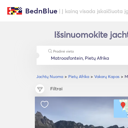
BednBlue
| Į kainą visada įskaičiuota į
Išsinuomokite jach
Pradinė vieta
Jachtų Nuoma
Pietų Afrika
Vakarų Kapas
M
Filtrai