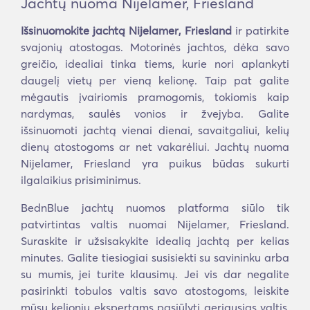
Jachtų nuoma Nijelamer, Friesland
Išsinuomokite jachtą Nijelamer, Friesland
ir patirkite
svajonių atostogas. Motorinės jachtos, dėka savo
greičio, idealiai tinka tiems, kurie nori aplankyti
daugelį vietų per vieną kelionę. Taip pat galite
mėgautis įvairiomis pramogomis, tokiomis kaip
nardymas, saulės vonios ir žvejyba. Galite
išsinuomoti jachtą vienai dienai, savaitgaliui, kelių
dienų atostogoms ar net vakarėliui. Jachtų nuoma
Nijelamer, Friesland yra puikus būdas sukurti
ilgalaikius prisiminimus.
BednBlue jachtų nuomos platforma siūlo tik
patvirtintas valtis nuomai Nijelamer, Friesland.
Suraskite ir užsisakykite idealią jachtą per kelias
minutes. Galite tiesiogiai susisiekti su savininku arba
su mumis, jei turite klausimų. Jei vis dar negalite
pasirinkti tobulos valtis savo atostogoms, leiskite
mūsų kelionių ekspertams pasiūlyti geriausias valtis,