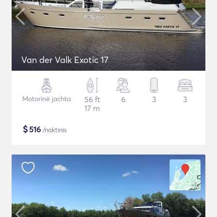
Van der Valk Exotic 17
Motorinė jachta
56 ft
6
3
3
17 m
$
516
/naktinis