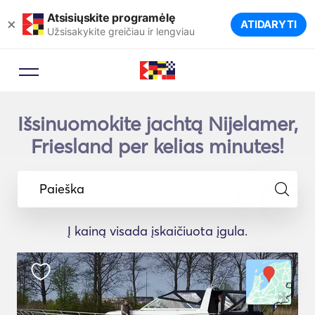
Atsisiųskite programėlę
×
ATIDARYTI
Užsisakykite greičiau ir lengviau
Išsinuomokite jachtą Nijelamer,
Friesland per kelias minutes!
Paieška
Į kainą visada įskaičiuota įgula.