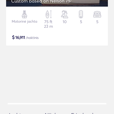
Custom based on Nelson 75"
Motorinė jachta
75 ft
10
5
5
23 m
$
16,911
/naktinis