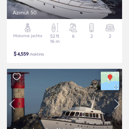
Azimut 50
Motorinė jachta
52 ft
6
2
2
16 m
$
4,559
/naktinis