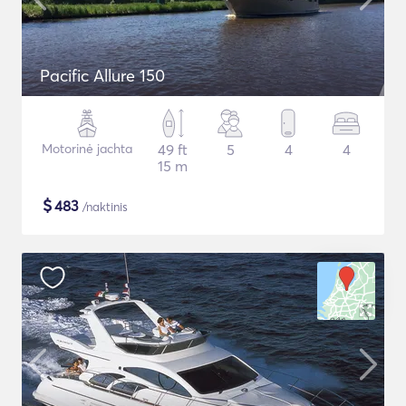
Pacific Allure 150
Motorinė jachta
49 ft
5
4
4
15 m
$
483
/naktinis