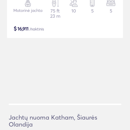
Motorinė jachta
75 ft
10
5
5
23 m
$
16,911
/naktinis
Jachtų nuoma Katham, Šiaurės
Olandija