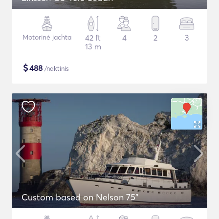
Motorinė jachta
42 ft
4
2
3
13 m
$
488
/naktinis
Custom based on Nelson 75"