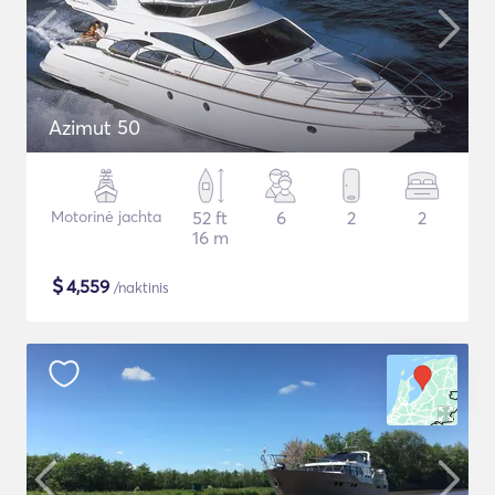
Azimut 50
Motorinė jachta
52 ft
6
2
2
16 m
$
4,559
/naktinis