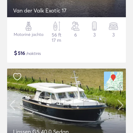
Van der Valk Exotic 17
Motorinė jachta
56 ft
6
3
3
17 m
$
516
/naktinis
Linssen GS 40.0 Sedan