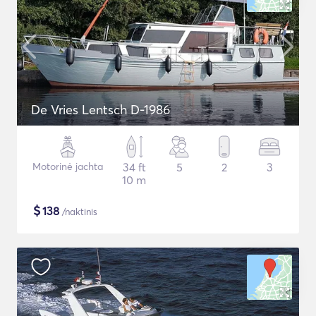
De Vries Lentsch D-1986
Motorinė jachta
34 ft
5
2
3
10 m
$
138
/naktinis