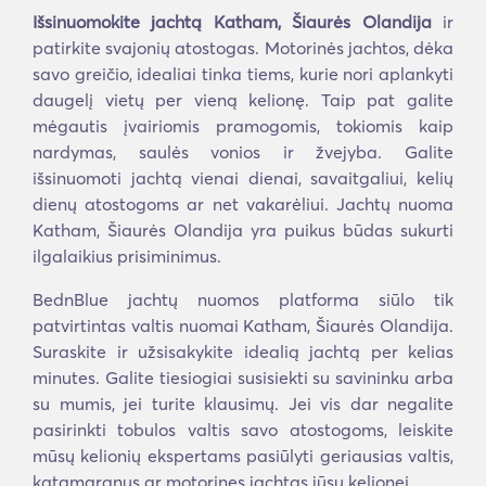
Išsinuomokite jachtą Katham, Šiaurės Olandija
ir
patirkite svajonių atostogas. Motorinės jachtos, dėka
savo greičio, idealiai tinka tiems, kurie nori aplankyti
daugelį vietų per vieną kelionę. Taip pat galite
mėgautis įvairiomis pramogomis, tokiomis kaip
nardymas, saulės vonios ir žvejyba. Galite
išsinuomoti jachtą vienai dienai, savaitgaliui, kelių
dienų atostogoms ar net vakarėliui. Jachtų nuoma
Katham, Šiaurės Olandija yra puikus būdas sukurti
ilgalaikius prisiminimus.
BednBlue jachtų nuomos platforma siūlo tik
patvirtintas valtis nuomai Katham, Šiaurės Olandija.
Suraskite ir užsisakykite idealią jachtą per kelias
minutes. Galite tiesiogiai susisiekti su savininku arba
su mumis, jei turite klausimų. Jei vis dar negalite
pasirinkti tobulos valtis savo atostogoms, leiskite
mūsų kelionių ekspertams pasiūlyti geriausias valtis,
katamaranus ar motorines jachtas jūsų kelionei.