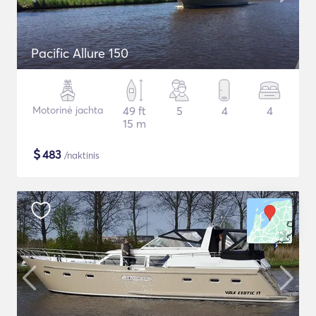
Pacific Allure 150
Motorinė jachta
49 ft
5
4
4
15 m
$
483
/naktinis