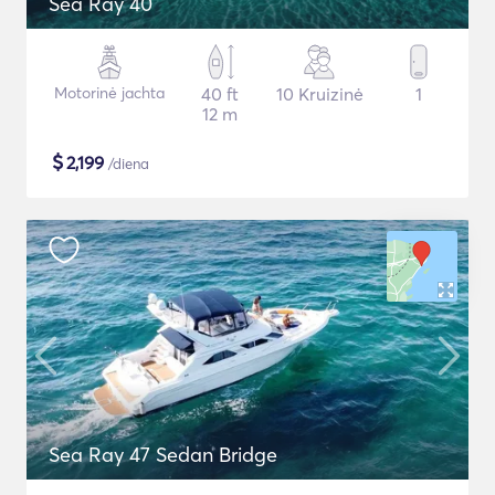
Sea Ray 40
Motorinė jachta
40 ft
10 Kruizinė
1
12 m
$
2,199
/diena
Sea Ray 47 Sedan Bridge