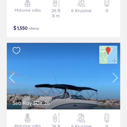
Motorinė valtis
26 ft
6 Kruizinė
0
8 m
$
1,550
/diena
Sea Ray SDX 26
Motorinė valtis
26 ft
6 Kruizinė
0