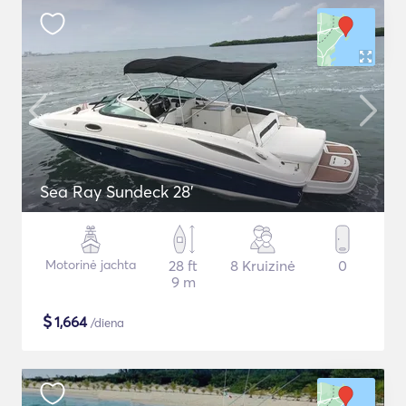
Sea Ray Sundeck 28'
Motorinė jachta
28 ft
8 Kruizinė
0
9 m
$
1,664
/diena