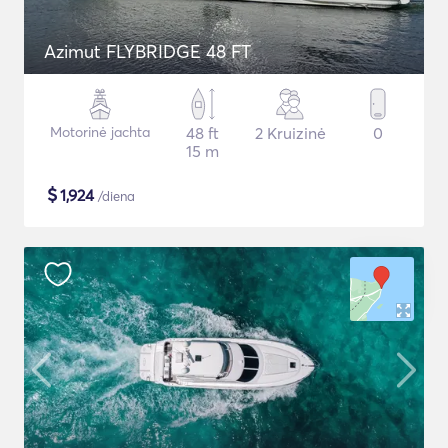
Azimut FLYBRIDGE 48 FT
Motorinė jachta
48 ft
2 Kruizinė
0
15 m
$
1,924
/diena