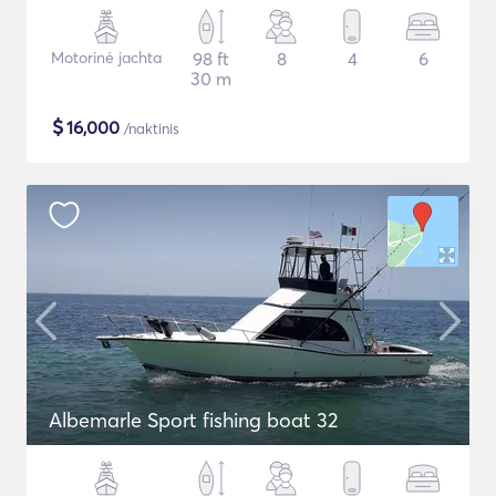
Motorinė jachta
98 ft
8
4
6
30 m
$
16,000
/naktinis
Albemarle Sport fishing boat 32