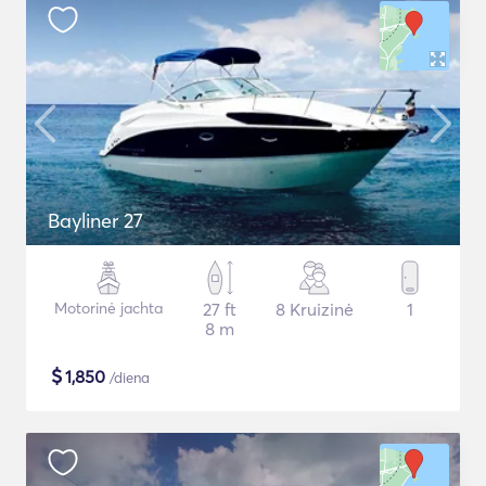
Bayliner 27
Motorinė jachta
27 ft
8 Kruizinė
1
8 m
$
1,850
/diena