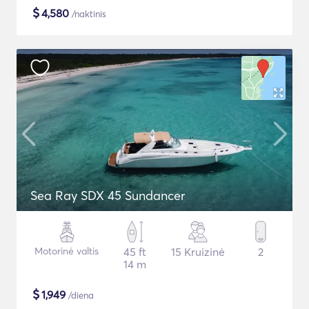
$
4,580
/naktinis
Sea Ray SDX 45 Sundancer
Motorinė valtis
45 ft
15 Kruizinė
2
14 m
$
1,949
/diena