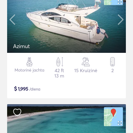
Azimut
Motorinė jachta
42 ft
15 Kruizinė
2
13 m
$
1,995
/diena