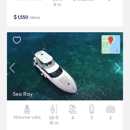
8 m
$
1,550
/diena
Sea Ray
Motorinė valtis
58 ft
4
3
2
18 m