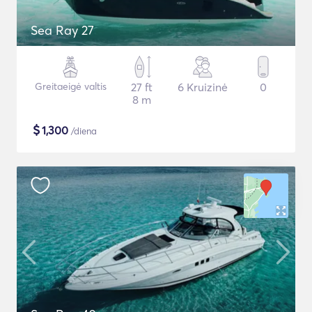
Sea Ray 27
Greitaeigė valtis
27 ft
6 Kruizinė
0
8 m
$
1,300
/diena