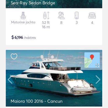
Sea-Ray Sedan Bridge
Motorinė jachta
52 ft
8
3
4
16 m
$
6,196
/naktinis
Maiora 100 2016 - Cancun