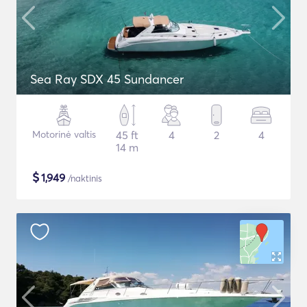
Sea Ray SDX 45 Sundancer
Motorinė valtis
45 ft
4
2
4
14 m
$
1,949
/naktinis