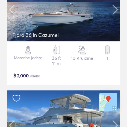
Fjord 36 in Cazumel
Motorinė jachta
36 ft
10 Kruizinė
1
11 m
$
2,000
/diena