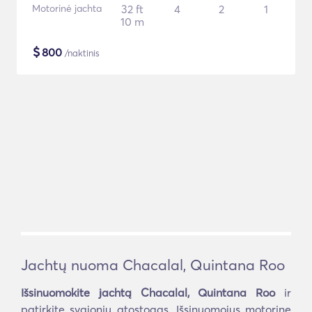
Motorinė jachta
32 ft
4
2
1
10 m
$
800
/naktinis
Jachtų nuoma Chacalal, Quintana Roo
Išsinuomokite jachtą Chacalal, Quintana Roo
ir
patirkite svajonių atostogas. Išsinuomojus motorinę