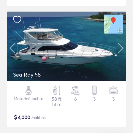
Sea Ray 58
Motorinė jachta
58 ft
6
3
3
18 m
$
4,000
/naktinis