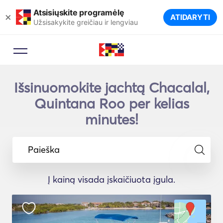
Atsisiųskite programėlę
×
ATIDARYTI
Užsisakykite greičiau ir lengviau
Išsinuomokite jachtą Chacalal,
Quintana Roo per kelias
minutes!
Paieška
Į kainą visada įskaičiuota įgula.