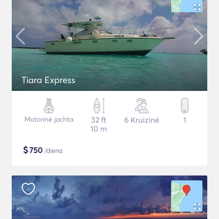
Tiara Express
Motorinė jachta
32 ft
6 Kruizinė
1
10 m
$
750
/diena