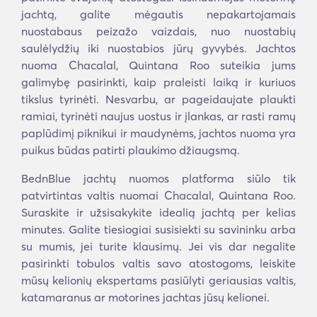
jachtą, galite mėgautis nepakartojamais
nuostabaus peizažo vaizdais, nuo nuostabių
saulėlydžių iki nuostabios jūrų gyvybės. Jachtos
nuoma Chacalal, Quintana Roo suteikia jums
galimybę pasirinkti, kaip praleisti laiką ir kuriuos
tikslus tyrinėti. Nesvarbu, ar pageidaujate plaukti
ramiai, tyrinėti naujus uostus ir įlankas, ar rasti ramų
paplūdimį piknikui ir maudynėms, jachtos nuoma yra
puikus būdas patirti plaukimo džiaugsmą.
BednBlue jachtų nuomos platforma siūlo tik
patvirtintas valtis nuomai Chacalal, Quintana Roo.
Suraskite ir užsisakykite idealią jachtą per kelias
minutes. Galite tiesiogiai susisiekti su savininku arba
su mumis, jei turite klausimų. Jei vis dar negalite
pasirinkti tobulos valtis savo atostogoms, leiskite
mūsų kelionių ekspertams pasiūlyti geriausias valtis,
katamaranus ar motorines jachtas jūsų kelionei.