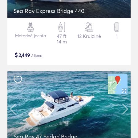
Sea Ray Express Bridge 440
Motorinė jachta
47 ft
12 Kruizinė
1
14 m
$
2,449
/diena
Sea Ray 47 Sedan Bridge