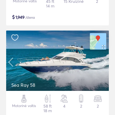
Motorinė valtis
45 ft
15 Kruizinė
2
14 m
$
1,949
/diena
Sea Ray 58
Motorinė valtis
58 ft
4
2
2
18 m