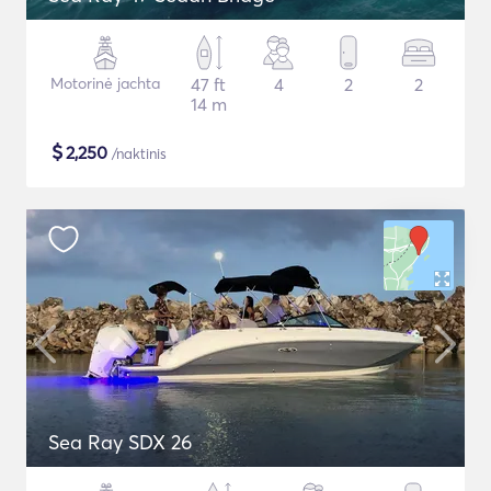
Motorinė jachta
47 ft
4
2
2
14 m
$
2,250
/naktinis
Sea Ray SDX 26