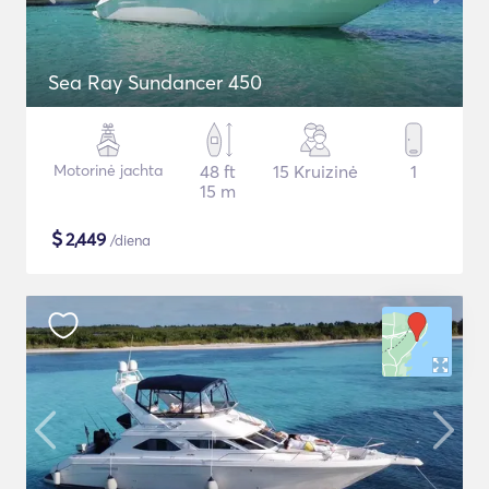
Sea Ray Sundancer 450
Motorinė jachta
48 ft
15 Kruizinė
1
15 m
$
2,449
/diena