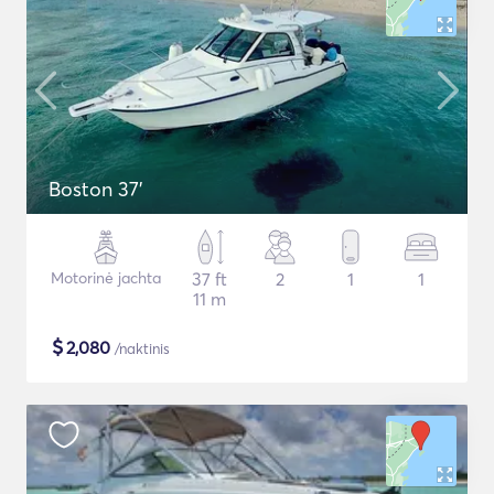
Boston 37'
Motorinė jachta
37 ft
2
1
1
11 m
$
2,080
/naktinis