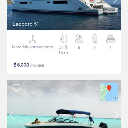
Leopard 51
Motorinis katamaranas
51 ft
8
4
4
16 m
$
6,000
/naktinis