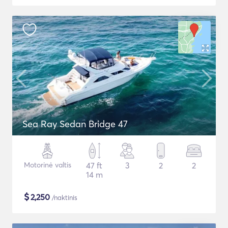
Sea Ray Sedan Bridge 47
Motorinė valtis
47 ft
3
2
2
14 m
$
2,250
/naktinis