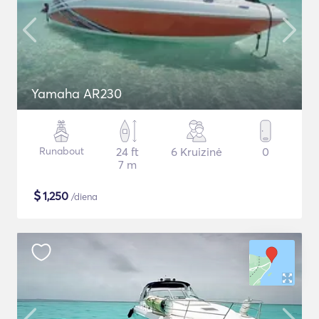
Yamaha AR230
Runabout
24 ft
6 Kruizinė
0
7 m
$
1,250
/diena