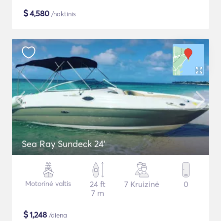
$
4,580
/naktinis
Sea Ray Sundeck 24'
Motorinė valtis
24 ft
7 Kruizinė
0
7 m
$
1,248
/diena