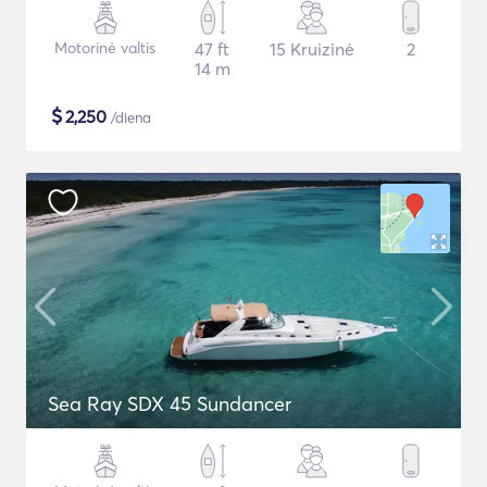
Motorinė valtis
47 ft
15 Kruizinė
2
14 m
$
2,250
/diena
Sea Ray SDX 45 Sundancer