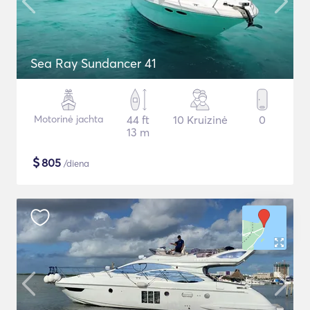
Sea Ray Sundancer 41
Motorinė jachta
44 ft
10 Kruizinė
0
13 m
$
805
/diena