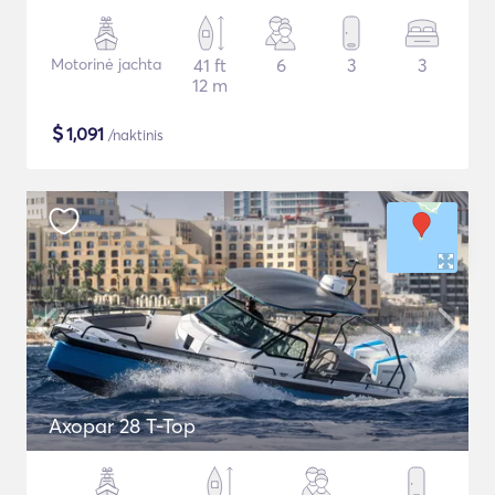
Motorinė jachta
41 ft
6
3
3
12 m
$
1,091
/naktinis
Axopar 28 T-Top