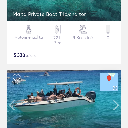
Malta Private Boat Trip/charter
Motorinė jachta
22 ft
9 Kruizinė
0
7 m
$
338
/diena