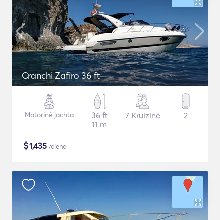
Cranchi Zafiro 36 ft
Motorinė jachta
36 ft
7 Kruizinė
2
11 m
$
1,435
/diena