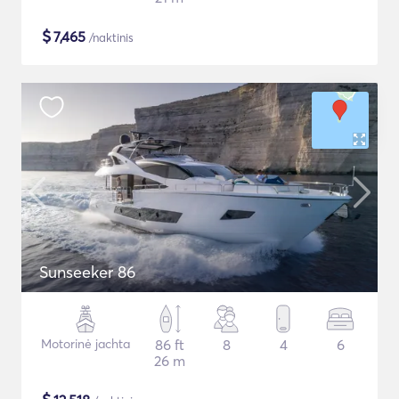
$
7,465
/naktinis
Sunseeker 86
Motorinė jachta
86 ft
8
4
6
26 m