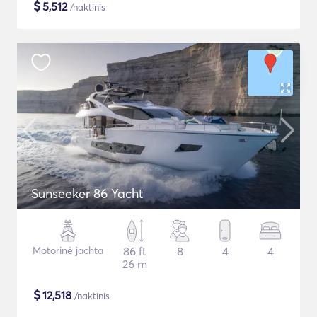
$
5,512
/naktinis
Sunseeker 86 Yacht
Motorinė jachta
86 ft
8
4
4
26 m
$
12,518
/naktinis