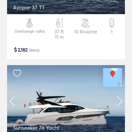
Axopar 37 TT
Greitaeigė valtis
37 ft
10 Kruizinė
1
11 m
$
2,182
/diena
Sunseeker 76 Yacht