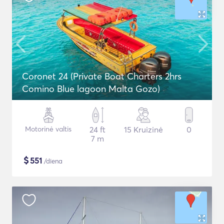
Coronet 24 (Private Boat Charters 2hrs
Comino Blue lagoon Malta Gozo)
Motorinė valtis
24 ft
15 Kruizinė
0
7 m
$
551
/diena