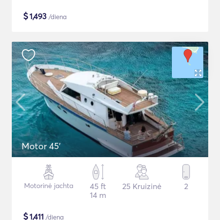
$
1,493
/diena
Motor 45'
Motorinė jachta
45 ft
25 Kruizinė
2
14 m
$
1,411
/diena