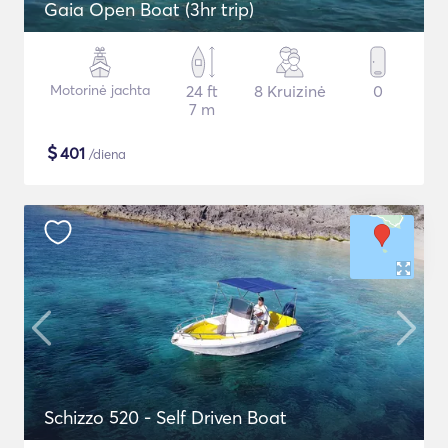
Gaia Open Boat (3hr trip)
Motorinė jachta
24 ft
8 Kruizinė
0
7 m
$
401
/diena
Schizzo 520 - Self Driven Boat