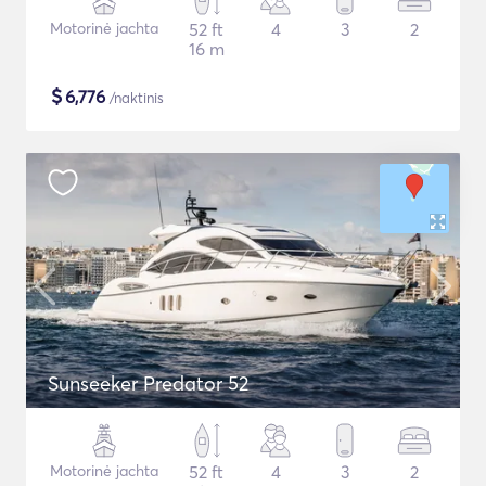
Motorinė jachta
52 ft
4
3
2
16 m
$
6,776
/naktinis
Sunseeker Predator 52
Motorinė jachta
52 ft
4
3
2