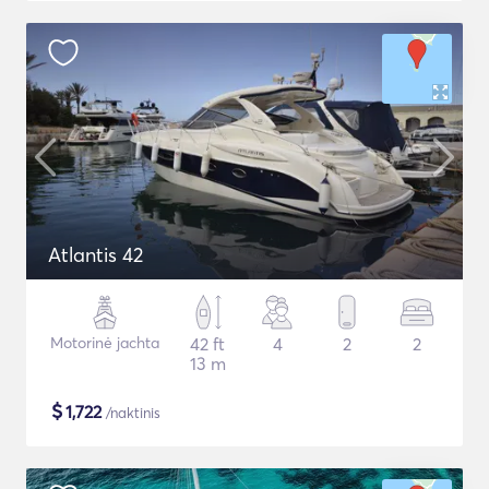
Atlantis 42
Motorinė jachta
42 ft
4
2
2
13 m
$
1,722
/naktinis