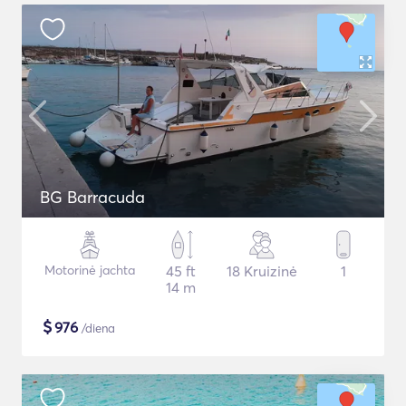
BG Barracuda
Motorinė jachta
45 ft
18 Kruizinė
1
14 m
$
976
/diena