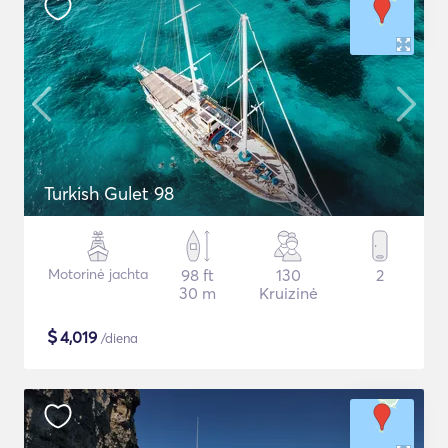
Turkish Gulet 98
Motorinė jachta
98 ft
130
2
30 m
Kruizinė
$
4,019
/diena