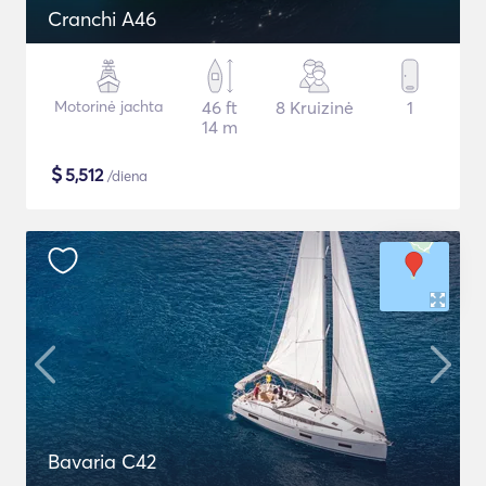
Cranchi A46
Motorinė jachta
46 ft
8 Kruizinė
1
14 m
$
5,512
/diena
Bavaria C42