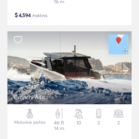
16 m
$
4,594
/naktinis
Cranchi A46
Motorinė jachta
46 ft
10
2
2
14 m