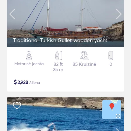
Traditional Turkish Gullet wooden yacht
Motorinė jachta
82 ft
85 Kruizinė
0
25 m
$
2,928
/diena