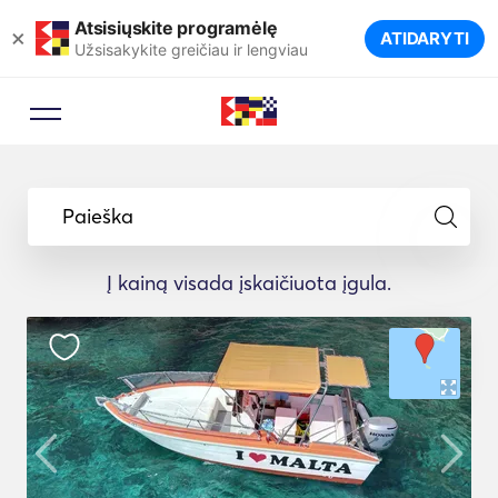
Atsisiųskite programėlę
×
ATIDARYTI
Užsisakykite greičiau ir lengviau
Paieška
Į kainą visada įskaičiuota įgula.