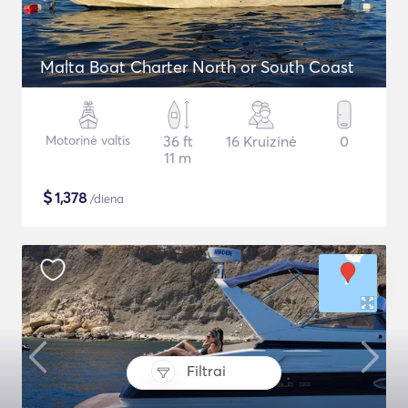
Malta Boat Charter North or South Coast
Motorinė valtis
36 ft
16 Kruizinė
0
11 m
$
1,378
/diena
Filtrai