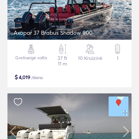
Axopar 37 Brabus Shadow 900
Greitaeigė valtis
37 ft
10 Kruizinė
1
11 m
$
4,019
/diena