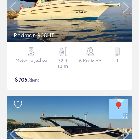
Rodman 900HT
Motorinė jachta
32 ft
6 Kruizinė
1
10 m
$
706
/diena