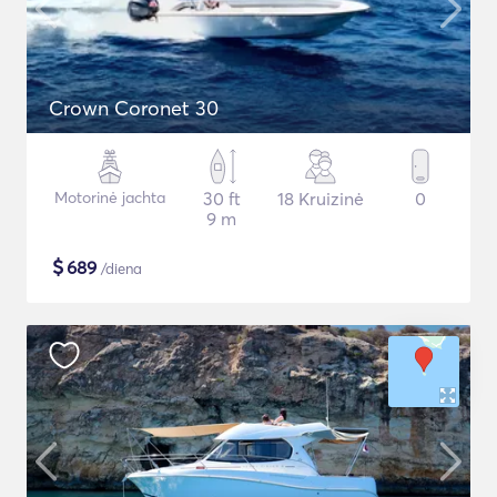
Crown Coronet 30
Motorinė jachta
30 ft
18 Kruizinė
0
9 m
$
689
/diena