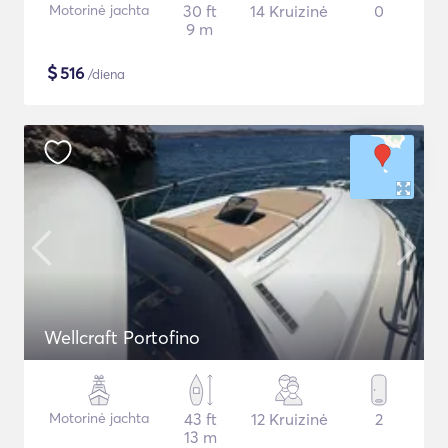
Motorinė jachta
30 ft
14 Kruizinė
0
9 m
$
516
/diena
Wellcraft Portofino
Motorinė jachta
43 ft
12 Kruizinė
2
13 m