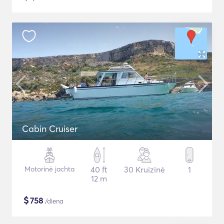
Cabin Cruiser
Motorinė jachta
40 ft
30 Kruizinė
1
12 m
$
758
/diena