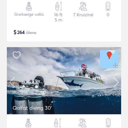
Greitaeigė valtis
16 ft
7 Kruizinė
0
5 m
$
264
/diena
Qalfat diving 30'