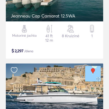
Jeanneau Cap Camarat 12.5WA
Motorinė jachta
41 ft
8 Kruizinė
1
12 m
$
2,297
/diena