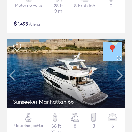
Motorinė valtis
28 ft
8 Kruizinė
0
9 m
$
1,493
/diena
Sunseeker Manhattan 66
Motorinė jachta
68 ft
8
3
6
21 m