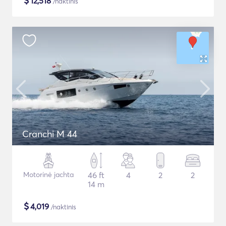
$
12,518
/naktinis
Cranchi M 44
Motorinė jachta
46 ft
4
2
2
14 m
$
4,019
/naktinis