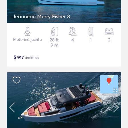
Jeanneau Merry Fisher 8
Motorinė jachta
28 ft
4
1
2
9 m
$
917
/naktinis