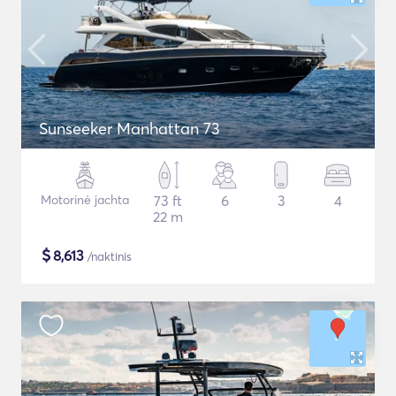
Sunseeker Manhattan 73
Motorinė jachta
73 ft
6
3
4
22 m
$
8,613
/naktinis