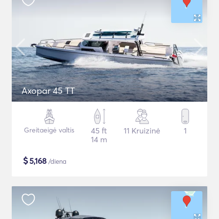
Axopar 45 TT
Greitaeigė valtis
45 ft
11 Kruizinė
1
14 m
$
5,168
/diena