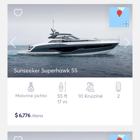
Sunseeker Superhawk 55
Motorinė jachta
55 ft
10 Kruizinė
2
17 m
$
6,776
/diena