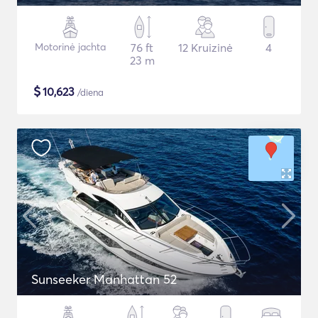
Motorinė jachta
76 ft
12 Kruizinė
4
23 m
$
10,623
/diena
Sunseeker Manhattan 52