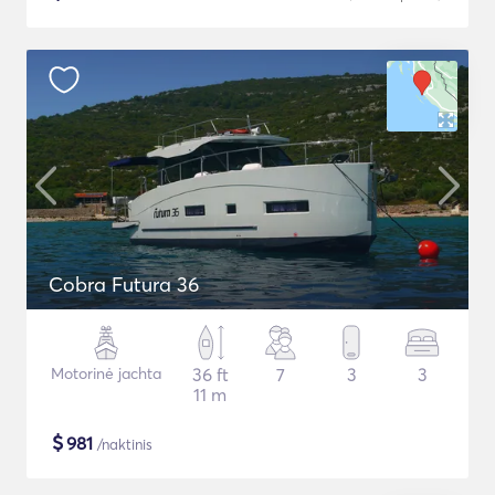
Cobra Futura 36
Motorinė jachta
36 ft
7
3
3
11 m
$
981
/naktinis