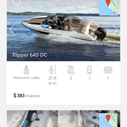
Flipper 640 DC
Motorinė valtis
21 ft
2
1
1
6 m
$
383
/naktinis