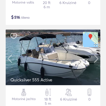
Motorinė valtis
20 ft
6 Kruizinė
0
6 m
$
516
/diena
Quicksilver 555 Active
Motorinė jachta
18 ft
6 Kruizinė
0
5 m