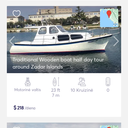
Traditional Wooden boat half day tour
around Zadar Islands
Motorinė valtis
23 ft
10 Kruizinė
0
7 m
$
218
/diena