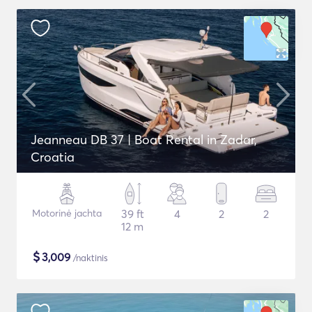
Jeanneau DB 37 | Boat Rental in Zadar,
Croatia
Motorinė jachta
39 ft
4
2
2
12 m
$
3,009
/naktinis