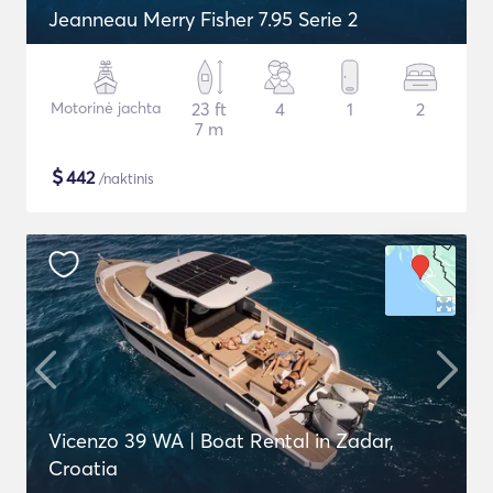
Jeanneau Merry Fisher 7.95 Serie 2
Motorinė jachta
23 ft
4
1
2
7 m
$
442
/naktinis
Vicenzo 39 WA | Boat Rental in Zadar,
Croatia