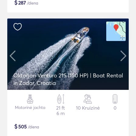
$
287
/diena
Oktogon Venturo 21S (150 HP) | Boat Rental
in Zadar, Croatia
Motorinė jachta
21 ft
10 Kruizinė
0
6 m
$
505
/diena