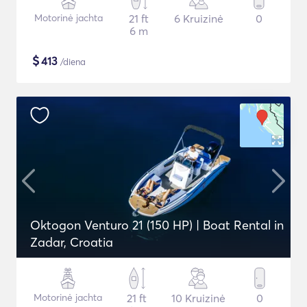
Motorinė jachta
21 ft
6 Kruizinė
0
6 m
$
413
/diena
Oktogon Venturo 21 (150 HP) | Boat Rental in
Zadar, Croatia
Motorinė jachta
21 ft
10 Kruizinė
0