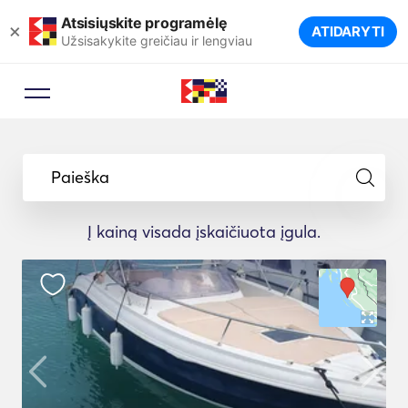
Atsisiųskite programėlę
×
ATIDARYTI
Užsisakykite greičiau ir lengviau
Paieška
Į kainą visada įskaičiuota įgula.