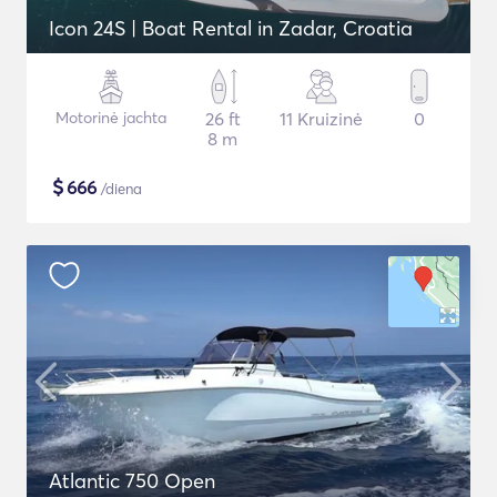
Icon 24S | Boat Rental in Zadar, Croatia
Motorinė jachta
26 ft
11 Kruizinė
0
8 m
$
666
/diena
Atlantic 750 Open