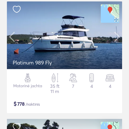
Platinum 989 Fly
Motorinė jachta
35 ft
7
4
4
11 m
$
778
/naktinis