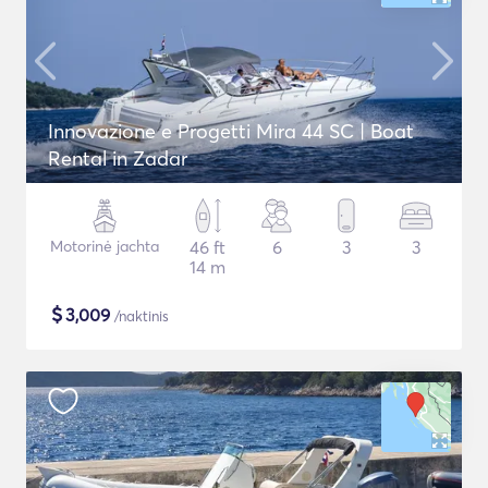
Innovazione e Progetti Mira 44 SC | Boat
Rental in Zadar
Motorinė jachta
46 ft
6
3
3
14 m
$
3,009
/naktinis