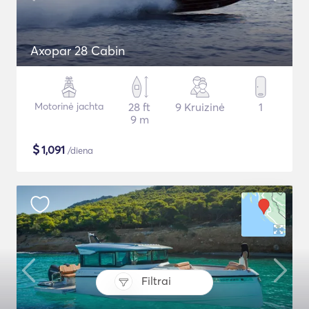
Axopar 28 Cabin
Motorinė jachta
28 ft
9 Kruizinė
1
9 m
$
1,091
/diena
Filtrai