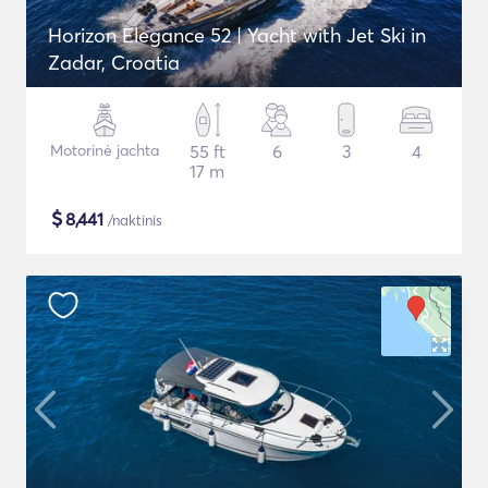
Horizon Elegance 52 | Yacht with Jet Ski in
Zadar, Croatia
Motorinė jachta
55 ft
6
3
4
17 m
$
8,441
/naktinis