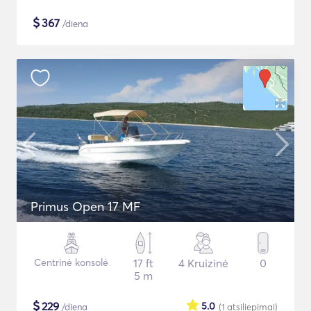
$
367
/diena
Primus Open 17 MF
Centrinė konsolė
17 ft
4 Kruizinė
0
5 m
$
229
5.0
/diena
(1
atsiliepimai
)