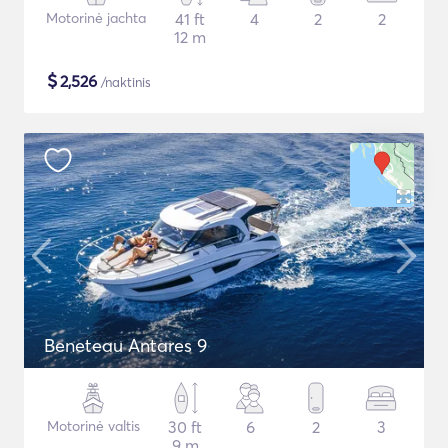
Motorinė jachta
41 ft
4
2
2
12 m
$
2,526
/naktinis
Beneteau Antares 9
Motorinė valtis
30 ft
6
2
3
9 m