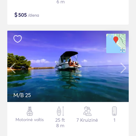
6 m
$
505
/diena
M/B 25
Motorinė valtis
25 ft
7 Kruizinė
1
8 m