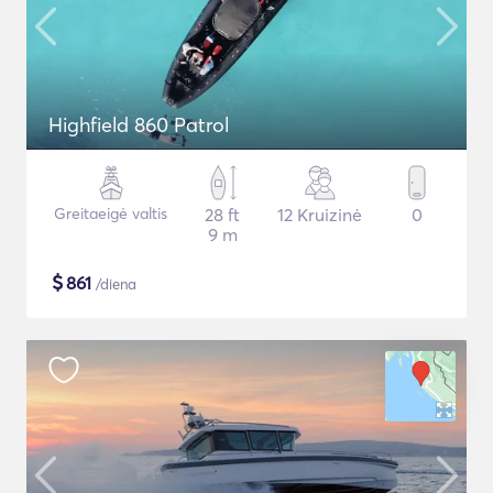
Highfield 860 Patrol
Greitaeigė valtis
28 ft
12 Kruizinė
0
9 m
$
861
/diena