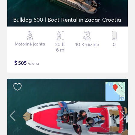
Bulldog 600 | Boat Rental in Zadar, Croatia
Motorinė jachta
20 ft
10 Kruizinė
0
6 m
$
505
/diena