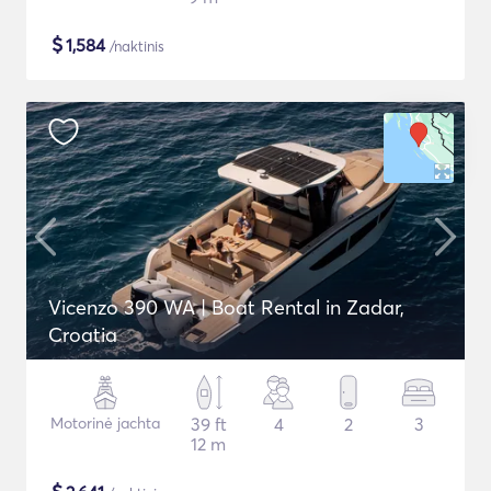
$
1,584
/naktinis
Vicenzo 390 WA | Boat Rental in Zadar,
Croatia
Motorinė jachta
39 ft
4
2
3
12 m