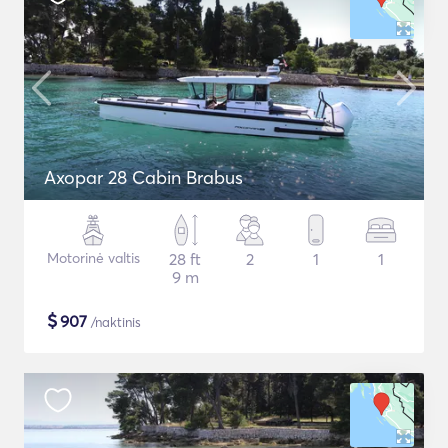
Axopar 28 Cabin Brabus
Motorinė valtis
28 ft
2
1
1
9 m
$
907
/naktinis