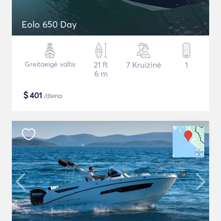
Eolo 650 Day
Greitaeigė valtis
21 ft
7 Kruizinė
1
6 m
$
401
/diena