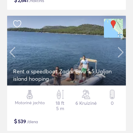
$
2,641
/naktinis
Rent a speedboat Zadar Bwa 5.5 Ugljan
island hooping
Motorinė jachta
18 ft
6 Kruizinė
0
5 m
$
539
/diena