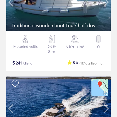
Traditional wooden boat tour/ half day
Motorinė valtis
26 ft
6 Kruizinė
0
8 m
$
241
5.0
/diena
(117
atsiliepimai
)