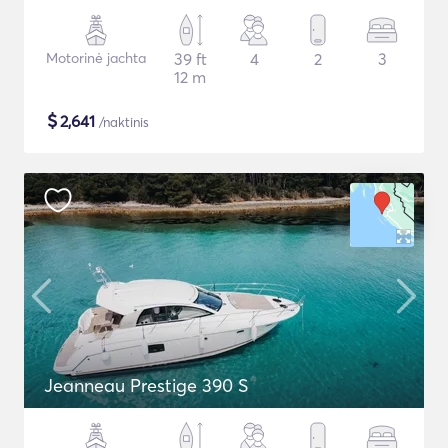
Motorinė jachta
39 ft
4
2
3
12 m
$
2,641
/naktinis
Jeanneau Prestige 390 S