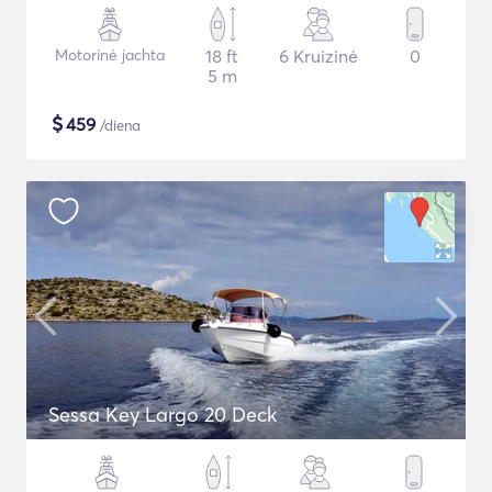
Motorinė jachta
18 ft
6 Kruizinė
0
5 m
$
459
/diena
Sessa Key Largo 20 Deck