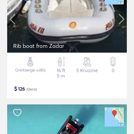
Rib boat from Zadar
Greitaeigė valtis
16 ft
5 Kruizinė
0
5 m
$
126
/diena