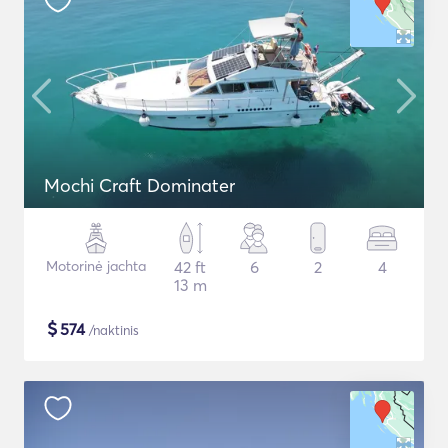
Mochi Craft Dominater
Motorinė jachta
42 ft
6
2
4
13 m
$
574
/naktinis