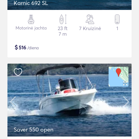
Karnic 692 SL
Motorinė jachta
23 ft
7 Kruizinė
1
7 m
$
516
/diena
Saver 550 open