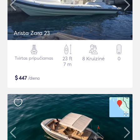
Arista Zara 23
Tvirtas pripučiamas
23 ft
8 Kruizinė
0
7 m
$
447
/diena