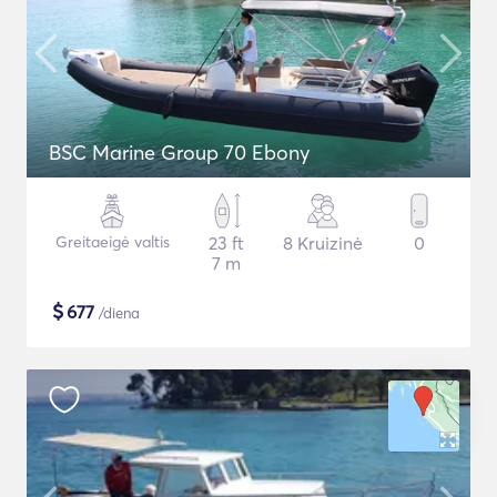
BSC Marine Group 70 Ebony
Greitaeigė valtis
23 ft
8 Kruizinė
0
7 m
$
677
/diena