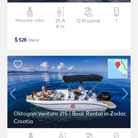
Motorinė valtis
25 ft
12 Kruizinė
1
8 m
$
528
/diena
Oktogon Venturo 21S | Boat Rental in Zadar,
Croatia