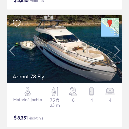
$
5,845
/naktinis
Azimut 78 Fly
Motorinė jachta
75 ft
8
4
4
23 m
$
8,351
/naktinis