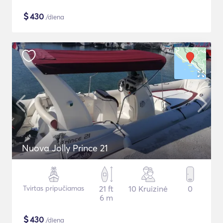
$
430
/diena
Nuova Jolly Prince 21
Tvirtas pripučiamas
21 ft
10 Kruizinė
0
6 m
$
430
/diena