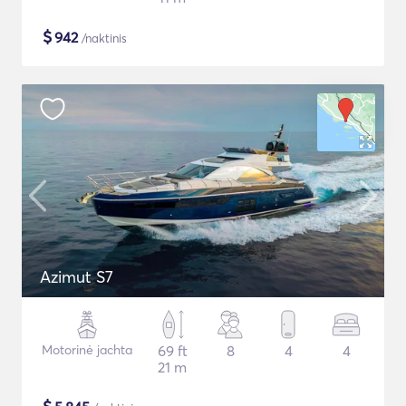
$
942
/naktinis
Azimut S7
Motorinė jachta
69 ft
8
4
4
21 m