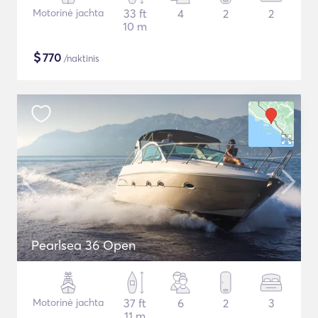
Motorinė jachta
33 ft
4
2
2
10 m
$
770
/naktinis
Pearlsea 36 Open
Motorinė jachta
37 ft
6
2
3
11 m