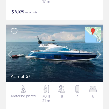
17 m
$
3,075
/naktinis
Azimut S7
Motorinė jachta
70 ft
8
4
6
21 m