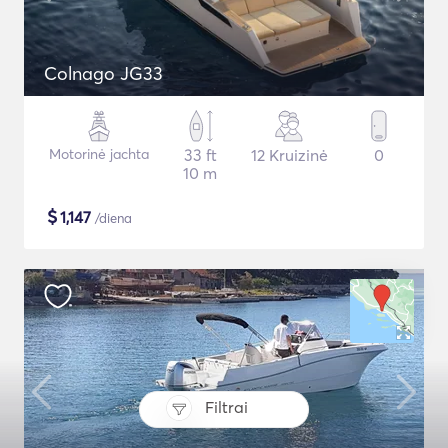
Colnago JG33
Motorinė jachta
33 ft
12 Kruizinė
0
10 m
$
1,147
/diena
Filtrai