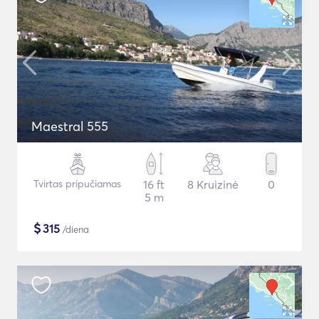
Maestral 555
Tvirtas pripučiamas
16 ft
8 Kruizinė
0
5 m
$
315
/diena