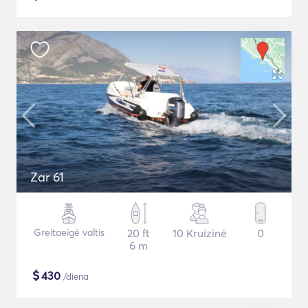
Zar 61
Greitaeigė valtis
20 ft
10 Kruizinė
0
6 m
$
430
/diena