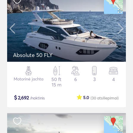
Absolute 50 FLY
Motorinė jachta
50 ft
6
3
4
15 m
$
2,692
5.0
/naktinis
(30
atsiliepimai
)