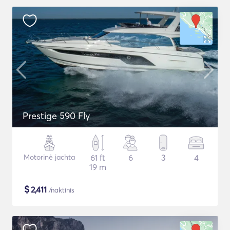
Prestige 590 Fly
Motorinė jachta
61 ft
6
3
4
19 m
$
2,411
/naktinis