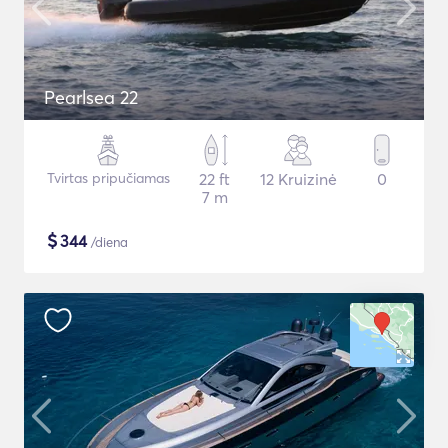
Pearlsea 22
Tvirtas pripučiamas
22 ft
12 Kruizinė
0
7 m
$
344
/diena