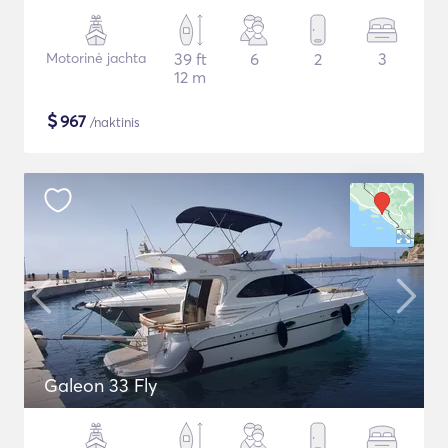
Motorinė jachta
39 ft
6
2
3
12 m
$
967
/naktinis
Galeon 33 Fly