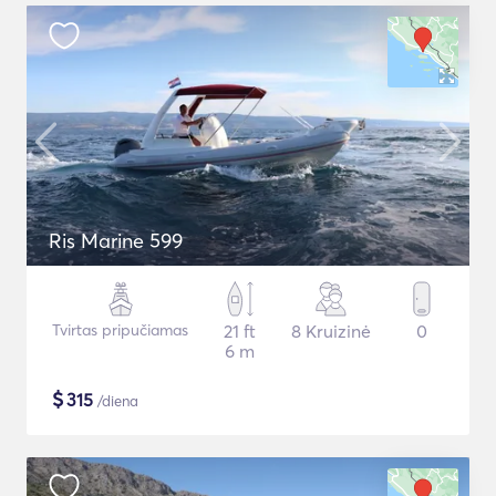
Ris Marine 599
Tvirtas pripučiamas
21 ft
8 Kruizinė
0
6 m
$
315
/diena