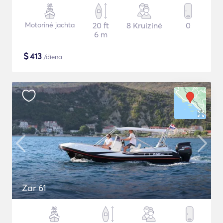
Motorinė jachta
20 ft
8 Kruizinė
0
6 m
$
413
/diena
Zar 61