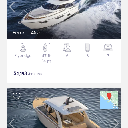
Ferretti 450
Flybridge
47 ft
6
3
3
14 m
$
2,193
/naktinis