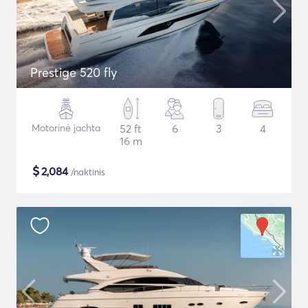
Prestige 520 fly
Motorinė jachta
52 ft
6
3
4
16 m
$
2,084
/naktinis