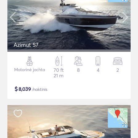
Azimut S7
Motorinė jachta
70 ft
8
4
2
21 m
$
8,039
/naktinis