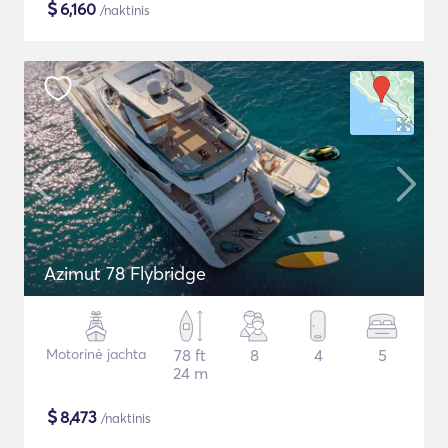
$
6,160
/naktinis
Azimut 78 Flybridge
Motorinė jachta
78 ft
8
4
5
24 m
$
8,473
/naktinis