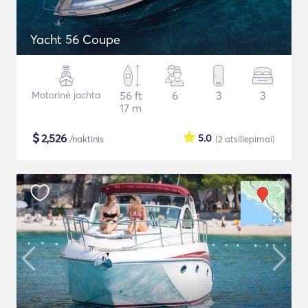
Yacht 56 Coupe
Motorinė jachta
56 ft
6
3
3
17 m
$
2,526
5.0
/naktinis
(2
atsiliepimai
)