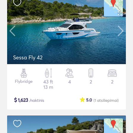
Sessa Fly 42
Flybridge
43 ft
4
2
2
13 m
$
1,623
5.0
/naktinis
(1
atsiliepimai
)