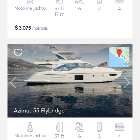
Motorinė jachta
57 ft
6
3
4
17 m
$
3,075
/naktinis
Azimut 55 Flybridge
Motorinė jachta
57 ft
6
3
4