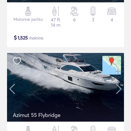
Motorinė jachta
47 ft
6
3
4
14 m
$
1,525
/naktinis
Azimut 55 Flybridge