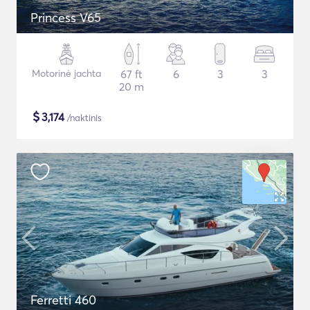
Princess V65
Motorinė jachta
67 ft
6
3
3
20 m
$
3,174
/naktinis
Ferretti 460