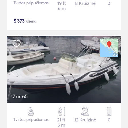
Tvirtas pripučiamas
19 ft
8 Kruizinė
0
6 m
$
373
/diena
Zar 65
Tvirtas pripučiamas
21 ft
12 Kruizinė
0
6 m