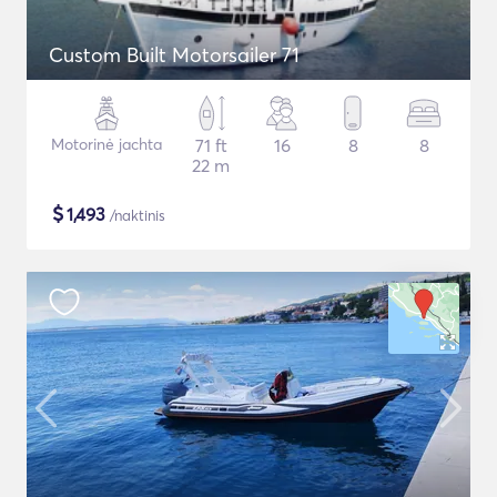
Custom Built Motorsailer 71
Motorinė jachta
71 ft
16
8
8
22 m
$
1,493
/naktinis