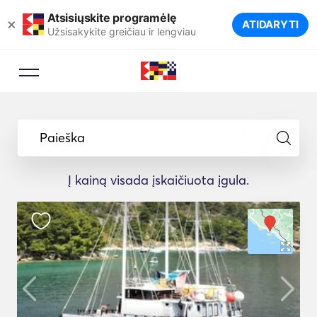
Atsisiųskite programėlę
×
ATIDARYTI
Užsisakykite greičiau ir lengviau
Paieška
Į kainą visada įskaičiuota įgula.