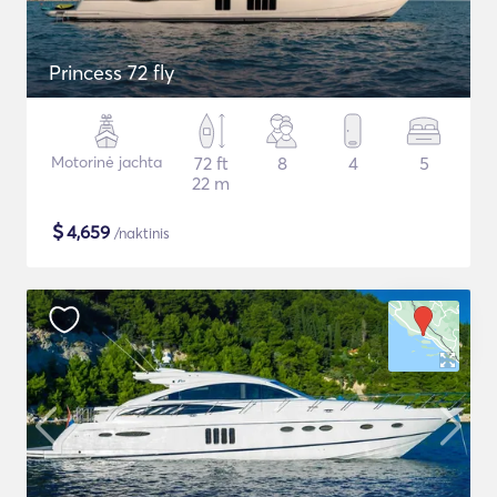
Princess 72 fly
Motorinė jachta
72 ft
8
4
5
22 m
$
4,659
/naktinis