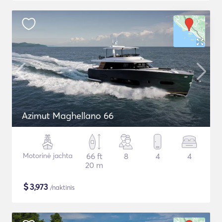
Azimut Maghellano 66
Motorinė jachta
66 ft
8
4
4
20 m
$
3,973
/naktinis