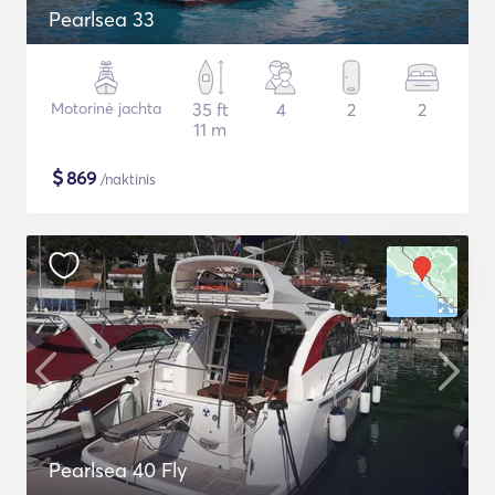
Pearlsea 33
Motorinė jachta
35 ft
4
2
2
11 m
$
869
/naktinis
Pearlsea 40 Fly