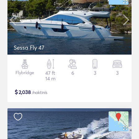
Sessa Fly 47
Flybridge
47 ft
6
3
3
14 m
$
2,038
/naktinis