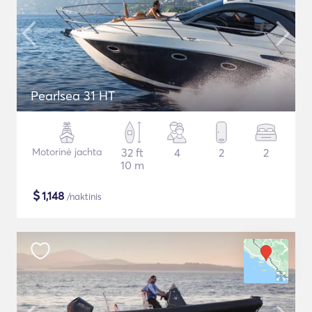
Pearlsea 31 HT
Motorinė jachta
32 ft
4
2
2
10 m
$
1,148
/naktinis