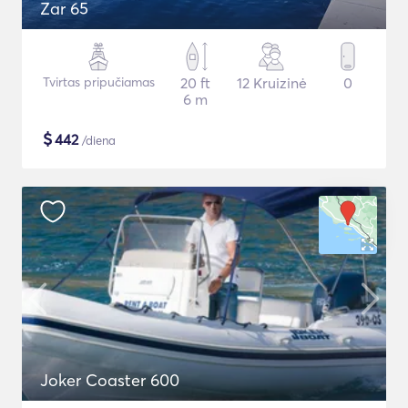
Zar 65
Tvirtas pripučiamas
20 ft
12 Kruizinė
0
6 m
$
442
/diena
Joker Coaster 600