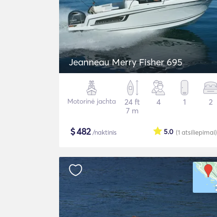
Jeanneau Merry Fisher 695
Motorinė jachta
24 ft
4
1
2
7 m
$
482
5.0
/naktinis
(1
atsiliepimai
)