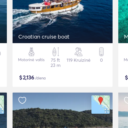
Croatian cruise boat
M
Motorinė valtis
75 ft
119 Kruizinė
0
Mo
23 m
$
2,136
/diena