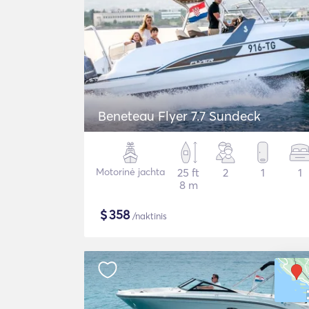
Beneteau Flyer 7.7 Sundeck
Motorinė jachta
25 ft
2
1
1
8 m
$
358
/naktinis