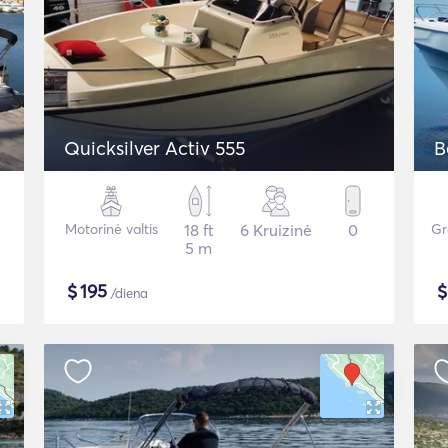
Quicksilver Activ 555
B
Motorinė valtis
18 ft
6 Kruizinė
0
Gr
5 m
$
195
/diena