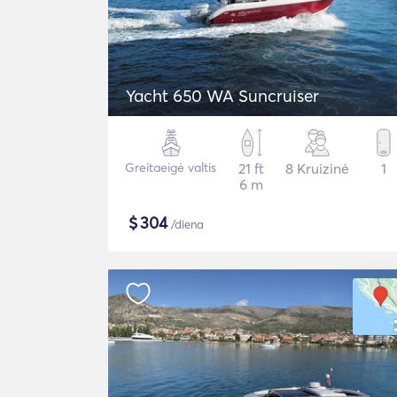
Yacht 650 WA Suncruiser
Greitaeigė valtis
21 ft
8 Kruizinė
1
6 m
$
304
/diena