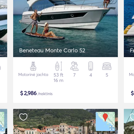
Beneteau Monte Carlo 52
F
Motorinė jachta
53 ft
7
4
5
Mo
16 m
$
2,986
/naktinis