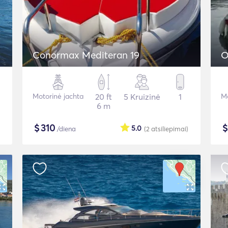
Conormax Mediteran 19
O
Motorinė jachta
20 ft
5 Kruizinė
1
Mo
6 m
$
310
5.0
/diena
(2
atsiliepimai
)