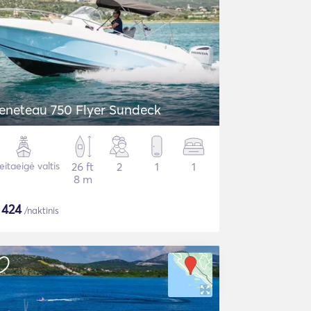
eneteau 750 Flyer Sundeck
eitaeigė valtis
26 ft
2
1
1
8 m
$
424
/naktinis