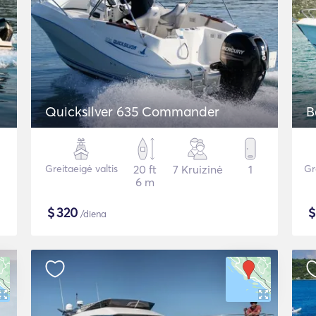
Quicksilver 635 Commander
B
Greitaeigė valtis
20 ft
7 Kruizinė
1
Gr
6 m
$
320
/diena