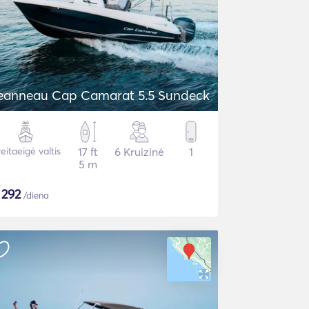
eanneau Cap Camarat 5.5 Sundeck
eitaeigė valtis
17 ft
6 Kruizinė
1
5 m
$
292
/diena