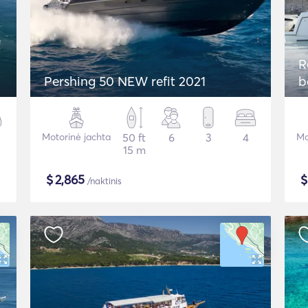
R
Pershing 50 NEW refit 2021
b
Motorinė jachta
50 ft
6
3
4
Mo
15 m
$
2,865
/naktinis