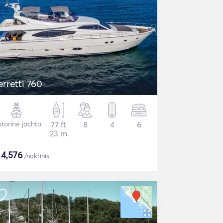
erretti 760
torinė jachta
77 ft
8
4
6
23 m
$
4,576
/naktinis