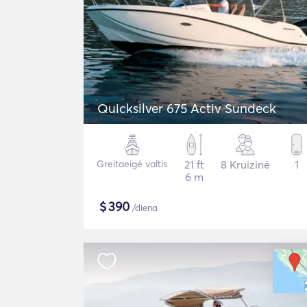
Quicksilver 675 Activ Sundeck
Greitaeigė valtis
21 ft
8 Kruizinė
1
6 m
$
390
/diena