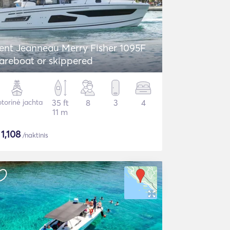
ent Jeanneau Merry Fisher 1095F
areboat or skippered
torinė jachta
35 ft
8
3
4
11 m
$
1,108
/naktinis