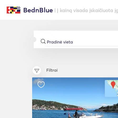
BednBlue
| Į kainą visada įskaičiuota į
Filtrai