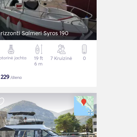
rizzonti Salmeri Syros 190
torinė jachta
19 ft
7 Kruizinė
0
6 m
$
229
/diena