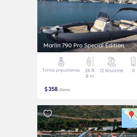
Marlin 790 Pro Special Edition
Tvirtas pripučiamas
26 ft
12 Kruizinė
0
8 m
$
358
/diena