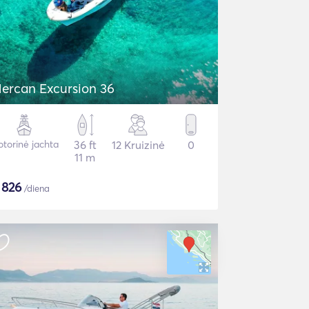
ercan Excursion 36
torinė jachta
36 ft
12 Kruizinė
0
11 m
$
826
/diena