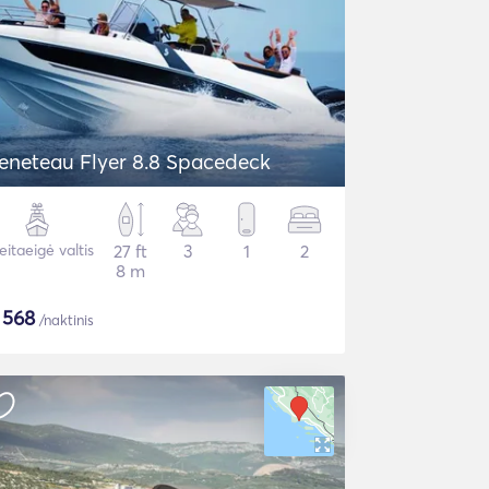
eneteau Flyer 8.8 Spacedeck
eitaeigė valtis
27 ft
3
1
2
8 m
$
568
/naktinis