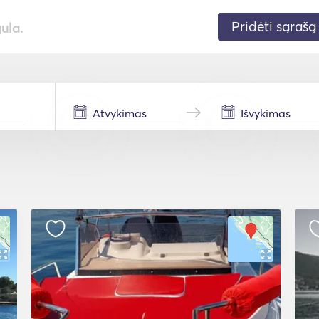
Pridėti sąrašą
gula.