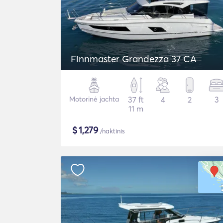
Finnmaster Grandezza 37 CA
Motorinė jachta
37 ft
4
2
3
11 m
$
1,279
/naktinis