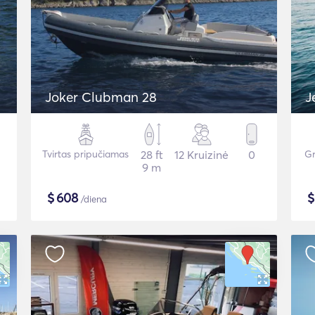
Joker Clubman 28
J
Tvirtas pripučiamas
28 ft
12 Kruizinė
0
Gr
9 m
$
608
/diena