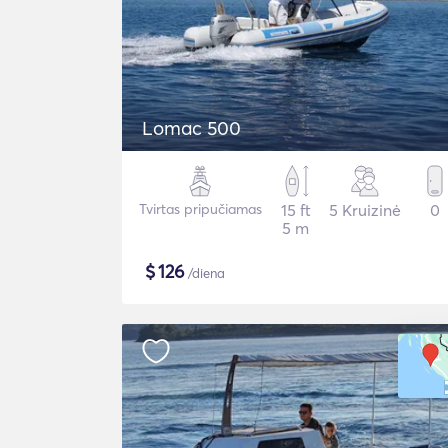
Lomac 500
Tvirtas pripučiamas
15 ft
5 Kruizinė
0
5 m
$
126
/diena