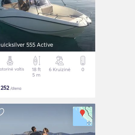
uicksilver 555 Active
torinė valtis
18 ft
6 Kruizinė
0
5 m
$
252
/diena