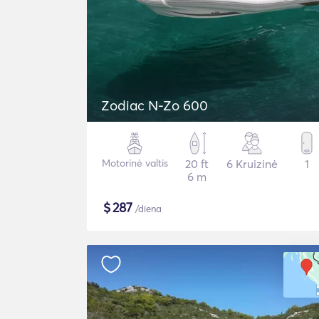
Zodiac N-Zo 600
Motorinė valtis
20 ft
6 Kruizinė
1
6 m
$
287
/diena