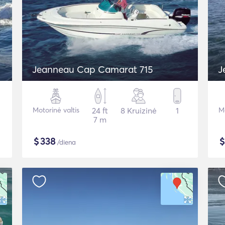
Jeanneau Cap Camarat 715
J
Motorinė valtis
24 ft
8 Kruizinė
1
Mo
7 m
$
338
/diena