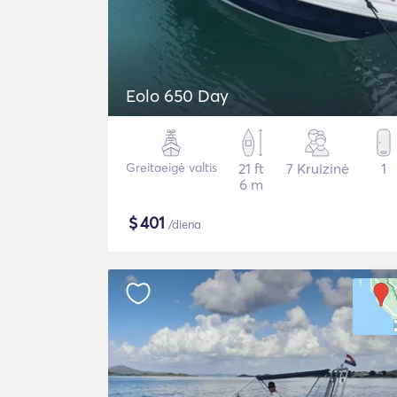
Eolo 650 Day
Greitaeigė valtis
21 ft
7 Kruizinė
1
6 m
$
401
/diena