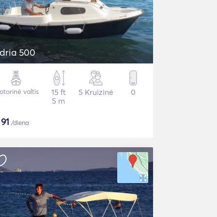
dria 500
torinė valtis
15 ft
5 Kruizinė
0
5 m
$
91
/diena