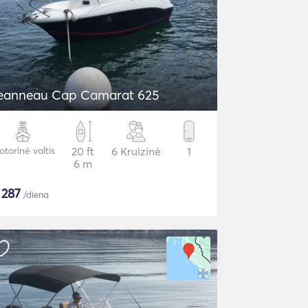
eanneau Cap Camarat 625
torinė valtis
20 ft
6 Kruizinė
1
6 m
$
287
/diena