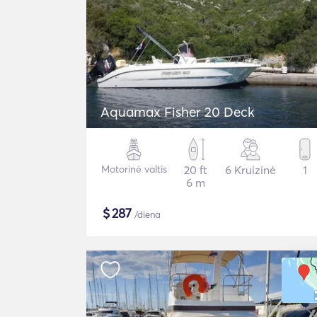
Aquamax Fisher 20 Deck
Motorinė valtis
20 ft
6 Kruizinė
1
6 m
$
287
/diena