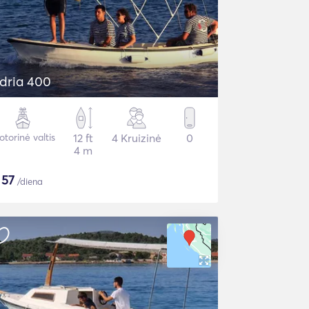
dria 400
torinė valtis
12 ft
4 Kruizinė
0
4 m
$
57
/diena