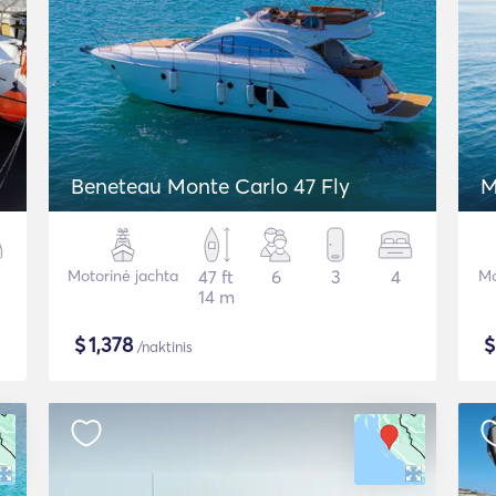
Beneteau Monte Carlo 47 Fly
M
Motorinė jachta
47 ft
6
3
4
Mo
14 m
$
1,378
/naktinis