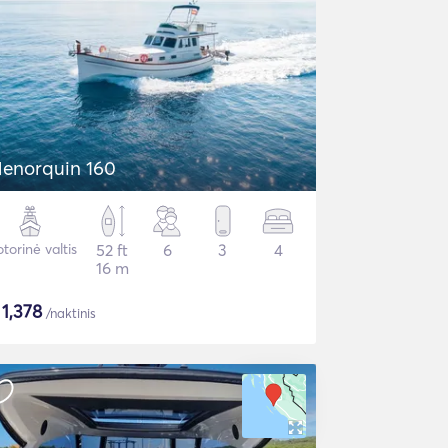
enorquin 160
torinė valtis
52 ft
6
3
4
16 m
$
1,378
/naktinis