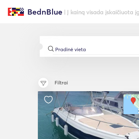
BednBlue
| Į kainą visada įskaičiuota į
Filtrai