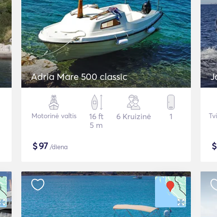
Adria Mare 500 classic
J
Motorinė valtis
16 ft
6 Kruizinė
1
Tv
5 m
$
97
/diena