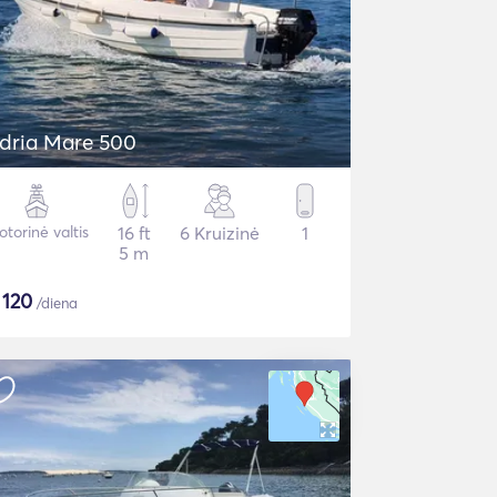
dria Mare 500
torinė valtis
16 ft
6 Kruizinė
1
5 m
$
120
/diena