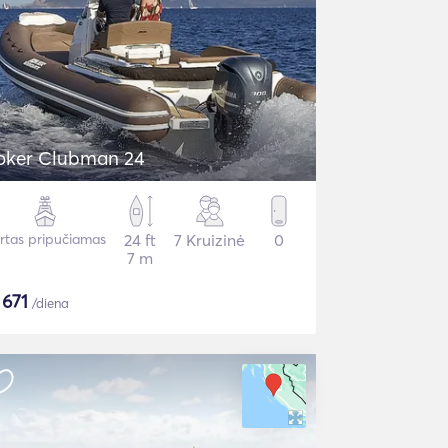
oker Clubman 24
irtas pripučiamas
24 ft
7 Kruizinė
0
7 m
$
671
/diena