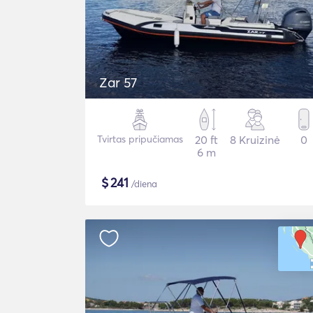
Zar 57
Tvirtas pripučiamas
20 ft
8 Kruizinė
0
6 m
$
241
/diena