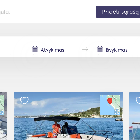
Pridėti sąrašą
gula.