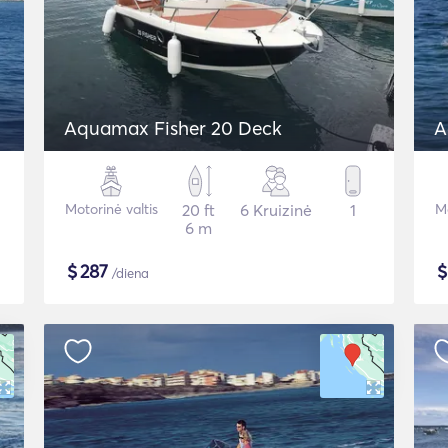
Aquamax Fisher 20 Deck
A
Motorinė valtis
20 ft
6 Kruizinė
1
Mo
6 m
$
287
/diena