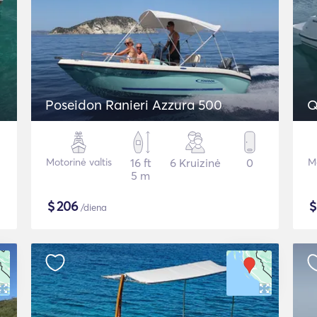
Poseidon Ranieri Azzura 500
Q
Motorinė valtis
16 ft
6 Kruizinė
0
Mo
5 m
$
206
/diena