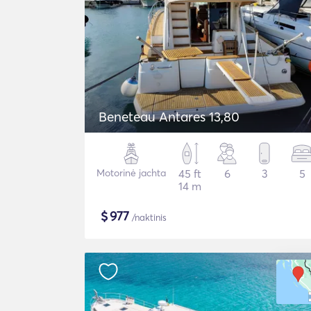
Beneteau Antares 13,80
Motorinė jachta
45 ft
6
3
5
14 m
$
977
/naktinis