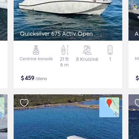
Quicksilver 675 Activ Open
A
Centrinė konsolė
21 ft
8 Kruizinė
1
Mo
6 m
$
459
/diena