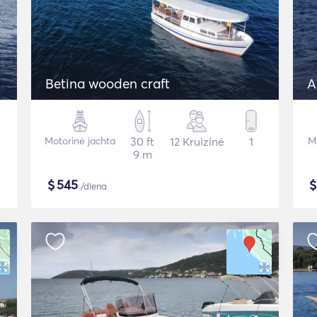
Betina wooden craft
A
Motorinė jachta
30 ft
12 Kruizinė
1
Mo
9 m
$
545
/diena