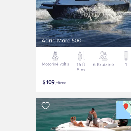
Adria Mare 500
Motorinė valtis
16 ft
6 Kruizinė
1
5 m
$
109
/diena