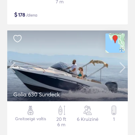
7 m
$
178
/diena
Galia 630 Sundeck
Greitaeigė valtis
20 ft
6 Kruizinė
1
6 m