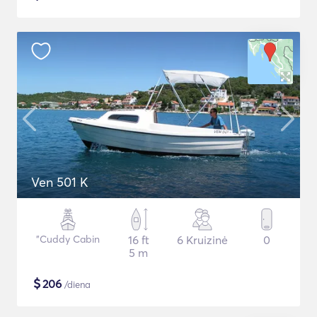
Ven 501 K
"Cuddy Cabin
16 ft
6 Kruizinė
0
5 m
$
206
/diena