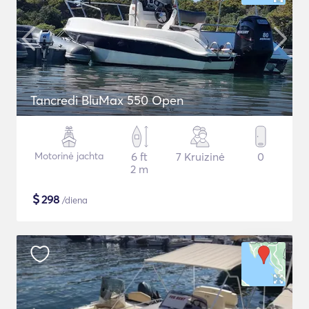
Tancredi BluMax 550 Open
Motorinė jachta
6 ft
7 Kruizinė
0
2 m
$
298
/diena