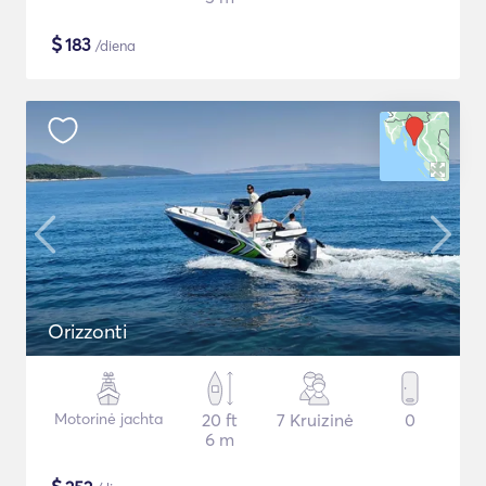
$
183
/diena
Orizzonti
Motorinė jachta
20 ft
7 Kruizinė
0
6 m