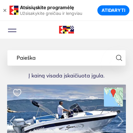
Atsisiųskite programėlę
×
ATIDARYTI
Užsisakykite greičiau ir lengviau
Paieška
Į kainą visada įskaičiuota įgula.