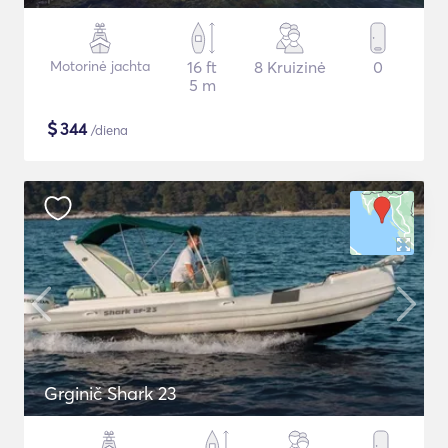
Motorinė jachta
16 ft
8 Kruizinė
0
5 m
$
344
/diena
Grginič Shark 23