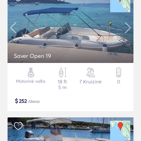
Saver Open 19
Motorinė valtis
18 ft
7 Kruizinė
0
5 m
$
252
/diena