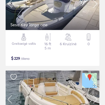
Sesa Key largo one
Greitaeigė valtis
16 ft
6 Kruizinė
0
5 m
$
229
/diena