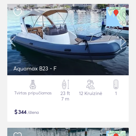
Aquamax B23 - F
Tvirtas pripučiamas
23 ft
12 Kruizinė
1
7 m
$
344
/diena