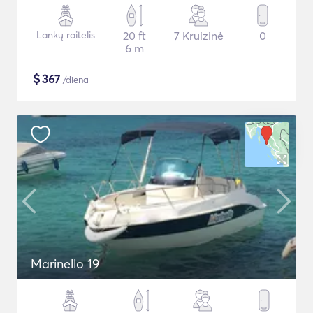
Lankų raitelis
20 ft
7 Kruizinė
0
6 m
$
367
/diena
Marinello 19