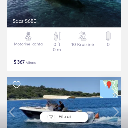
Sacs S680
Motorinė jachta
0 ft
10 Kruizinė
0
0 m
$
367
/diena
Filtrai