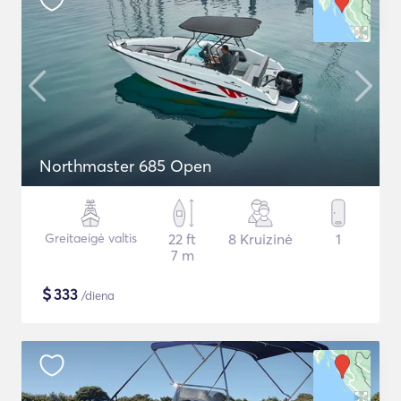
Northmaster 685 Open
Greitaeigė valtis
22 ft
8 Kruizinė
1
7 m
$
333
/diena