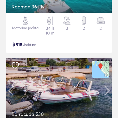
Rodman 36 Fly
Motorinė jachta
34 ft
3
2
2
10 m
$
918
/naktinis
Barracuda 530