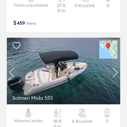
Tvirtas pripučiamas
27 ft
9 Kruizinė
0
8 m
$
459
/diena
Salmeri Mida 555
Motorinė jachta
18 ft
6 Kruizinė
0
5 m