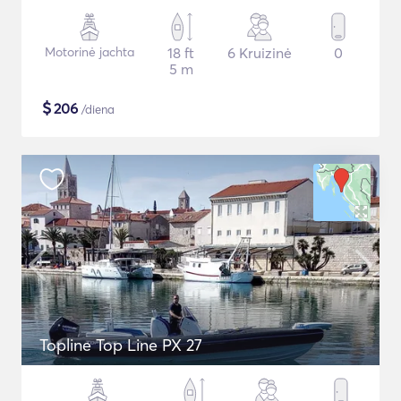
Motorinė jachta
18 ft
6 Kruizinė
0
5 m
$
206
/diena
Topline Top Line PX 27