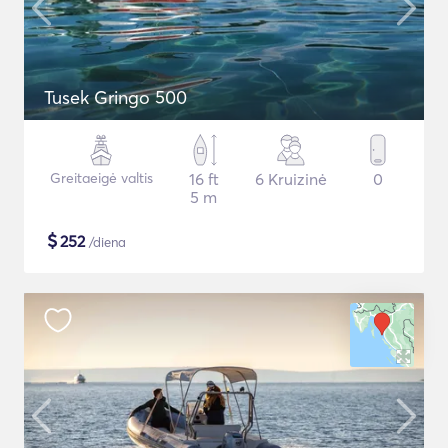
Tusek Gringo 500
Greitaeigė valtis
16 ft
6 Kruizinė
0
5 m
$
252
/diena