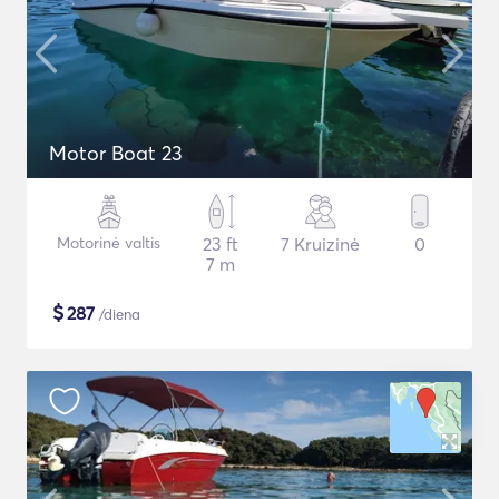
Motor Boat 23
Motorinė valtis
23 ft
7 Kruizinė
0
7 m
$
287
/diena