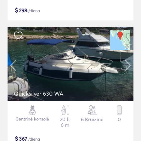
$
298
/diena
Quicksilver 630 WA
Centrinė konsolė
20 ft
6 Kruizinė
0
6 m
$
367
/diena