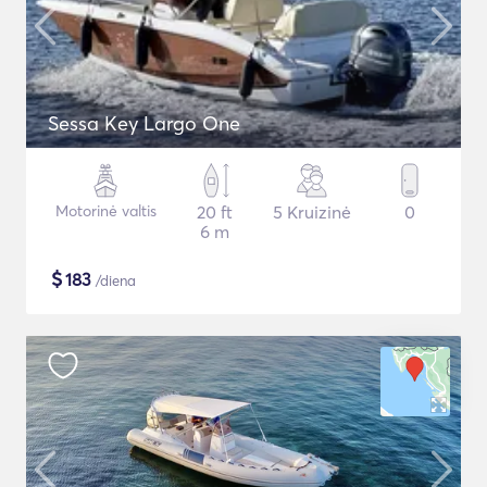
Sessa Key Largo One
Motorinė valtis
20 ft
5 Kruizinė
0
6 m
$
183
/diena