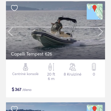
Capelli Tempest 626
Centrinė konsolė
20 ft
8 Kruizinė
0
6 m
$
367
/diena