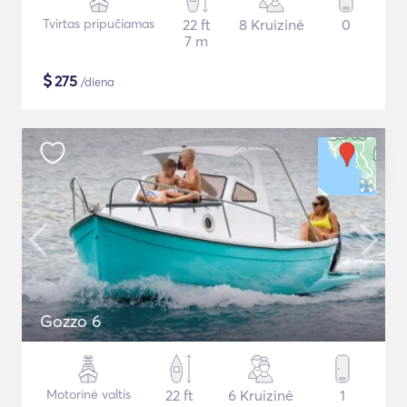
Tvirtas pripučiamas
22 ft
8 Kruizinė
0
7 m
$
275
/diena
Gozzo 6
Motorinė valtis
22 ft
6 Kruizinė
1