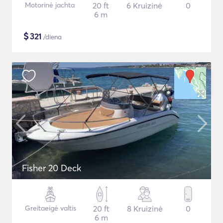
Motorinė jachta
20 ft
6 Kruizinė
0
6 m
$
321
/diena
Fisher 20 Deck
Greitaeigė valtis
20 ft
8 Kruizinė
0
6 m