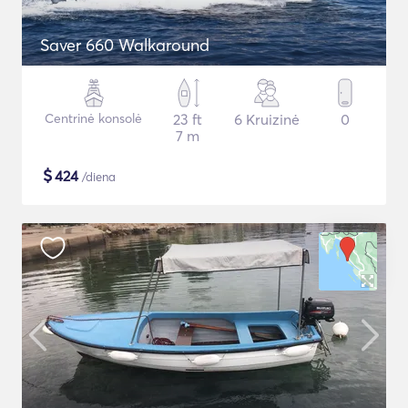
Saver 660 Walkaround
Centrinė konsolė
23 ft
6 Kruizinė
0
7 m
$
424
/diena