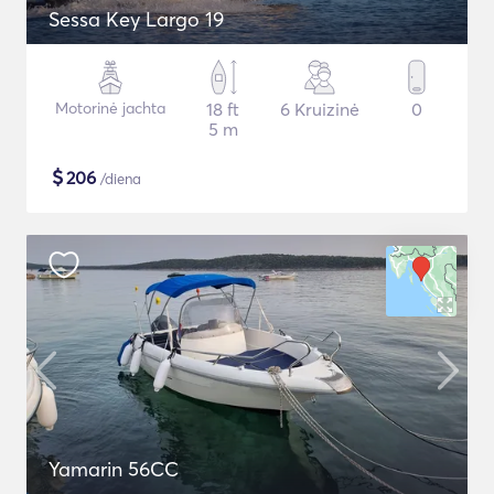
Sessa Key Largo 19
Motorinė jachta
18 ft
6 Kruizinė
0
5 m
$
206
/diena
Yamarin 56CC