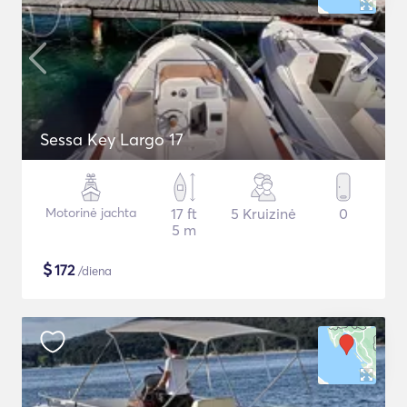
Sessa Key Largo 17
Motorinė jachta
17 ft
5 Kruizinė
0
5 m
$
172
/diena