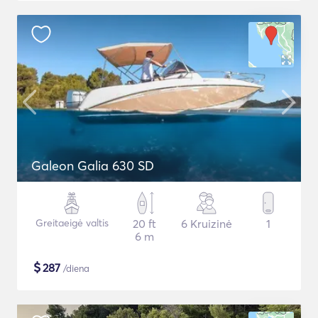
Galeon Galia 630 SD
Greitaeigė valtis
20 ft
6 Kruizinė
1
6 m
$
287
/diena