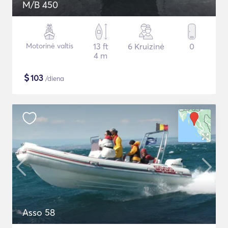
M/B 450
Motorinė valtis
13 ft
6 Kruizinė
0
4 m
$
103
/diena
Asso 58