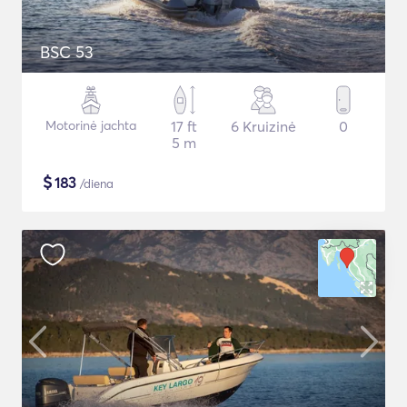
BSC 53
Motorinė jachta
17 ft
6 Kruizinė
0
5 m
$
183
/diena