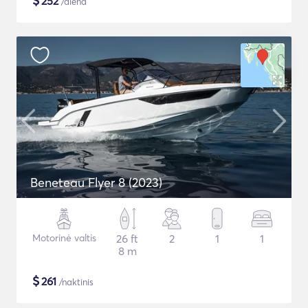
$
252
/diena
Beneteau Flyer 8 (2023)
Motorinė valtis
26 ft
2
1
1
8 m
$
261
/naktinis