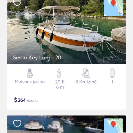
Sessa Key Largo 20
Motorinė jachta
20 ft
8 Kruizinė
1
6 m
$
264
/diena