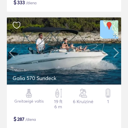
$
333
/diena
Galia 570 Sundeck
Greitaeigė valtis
19 ft
6 Kruizinė
1
6 m
$
287
/diena