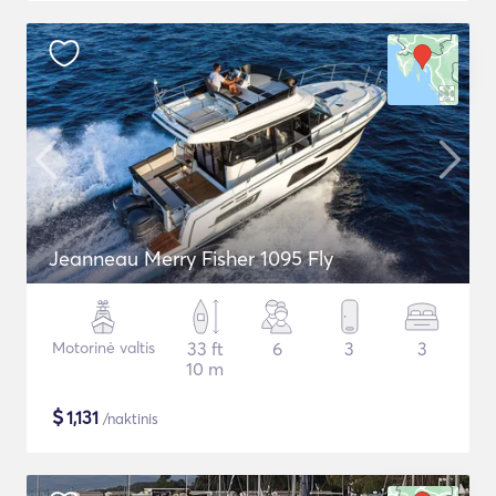
Jeanneau Merry Fisher 1095 Fly
Motorinė valtis
33 ft
6
3
3
10 m
$
1,131
/naktinis