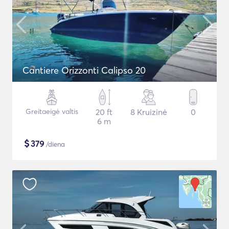
Cantiere Orizzonti Calipso 20
Greitaeigė valtis
20 ft
8 Kruizinė
0
6 m
$
379
/diena