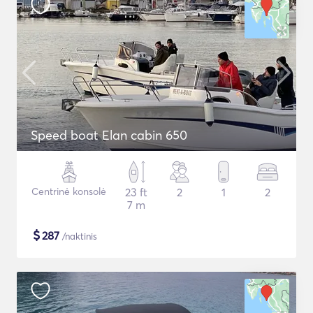
Speed boat Elan cabin 650
Centrinė konsolė
23 ft
2
1
2
7 m
$
287
/naktinis