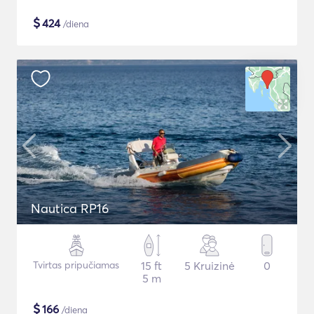
$
424
/diena
Nautica RP16
Tvirtas pripučiamas
15 ft
5 Kruizinė
0
5 m
$
166
/diena