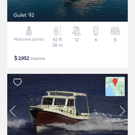
Gulet 92
Motorinė jachta
92 ft
12
6
6
28 m
$
2,952
/naktinis