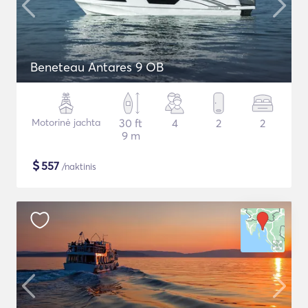
Beneteau Antares 9 OB
Motorinė jachta
30 ft
4
2
2
9 m
$
557
/naktinis