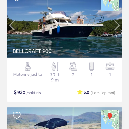
BELLCRAFT 900
Motorinė jachta
30 ft
2
1
1
9 m
$
930
5.0
/naktinis
(1
atsiliepimai
)