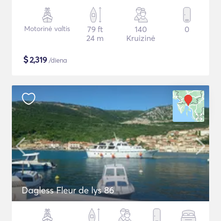
Motorinė valtis
79 ft
140
0
24 m
Kruizinė
$
2,319
/diena
Dagless Fleur de lys 86