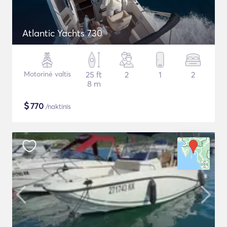
Atlantic Yachts 730
Motorinė valtis
25 ft
2
1
2
8 m
$
770
/naktinis