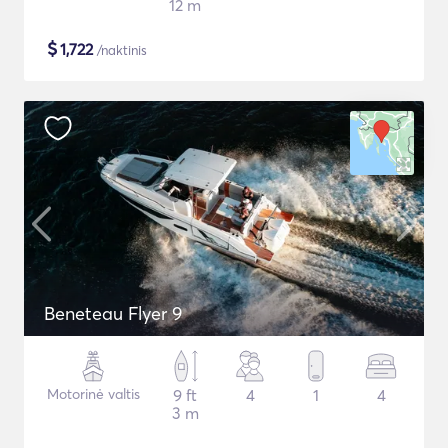
12 m
$
1,722
/naktinis
Beneteau Flyer 9
Motorinė valtis
9 ft
4
1
4
3 m