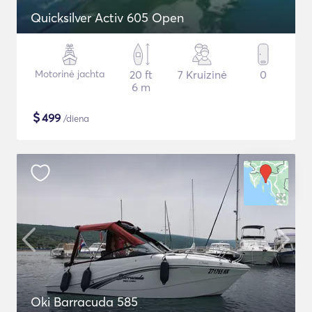
Quicksilver Activ 605 Open
Motorinė jachta
20 ft
7 Kruizinė
0
6 m
$
499
/diena
Oki Barracuda 585