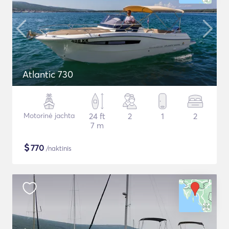
Atlantic 730
Motorinė jachta
24 ft
2
1
2
7 m
$
770
/naktinis