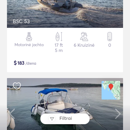
BSC 53
Motorinė jachta
17 ft
6 Kruizinė
0
5 m
$
183
/diena
Filtrai