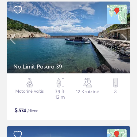
No Limit Pasara 39
Motorinė valtis
39 ft
12 Kruizinė
3
12 m
$
574
/diena