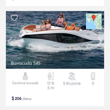
Barracuda 545
Centrinė konsolė
17 ft
5 Kruizinė
0
5 m
$
206
/diena