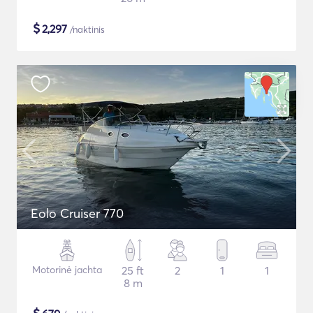
$
2,297
/naktinis
Eolo Cruiser 770
Motorinė jachta
25 ft
2
1
1
8 m