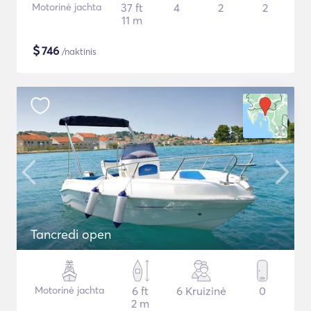
Motorinė jachta
37 ft
4
2
2
11 m
$
746
/naktinis
Tancredi open
Motorinė jachta
6 ft
6 Kruizinė
0
2 m