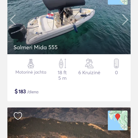
Salmeri Mida 555
Motorinė jachta
18 ft
6 Kruizinė
0
5 m
$
183
/diena