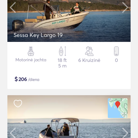
Sessa Key Largo 19
Motorinė jachta
18 ft
6 Kruizinė
0
5 m
$
206
/diena