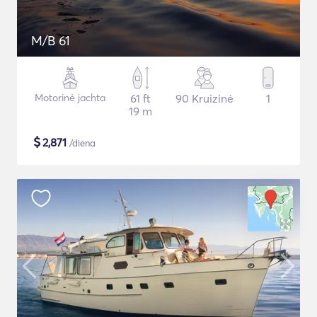
M/B 61
Motorinė jachta
61 ft
90 Kruizinė
1
19 m
$
2,871
/diena