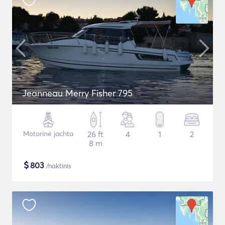
Jeanneau Merry Fisher 795
Motorinė jachta
26 ft
4
1
2
8 m
$
803
/naktinis