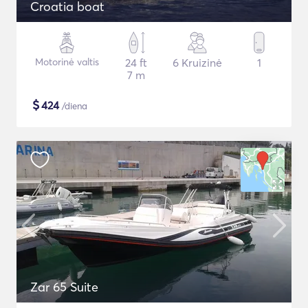
Croatia boat
Motorinė valtis
24 ft
6 Kruizinė
1
7 m
$
424
/diena
Zar 65 Suite