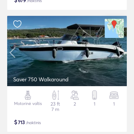
$
679
/naktinis
Saver 750 Walkaround
Motorinė valtis
23 ft
2
1
1
7 m
$
713
/naktinis