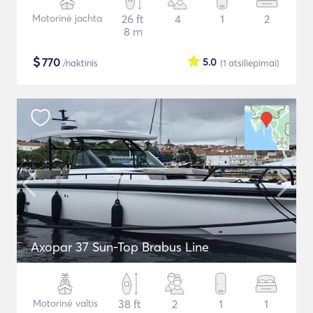
Motorinė jachta
26 ft
4
1
2
8 m
$
770
5.0
/naktinis
(1
atsiliepimai
)
Axopar 37 Sun-Top Brabus Line
Motorinė valtis
38 ft
2
1
1