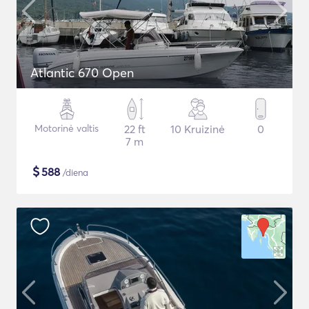
Atlantic 670 Open
Motorinė valtis
22 ft
10 Kruizinė
0
7 m
$
588
/diena