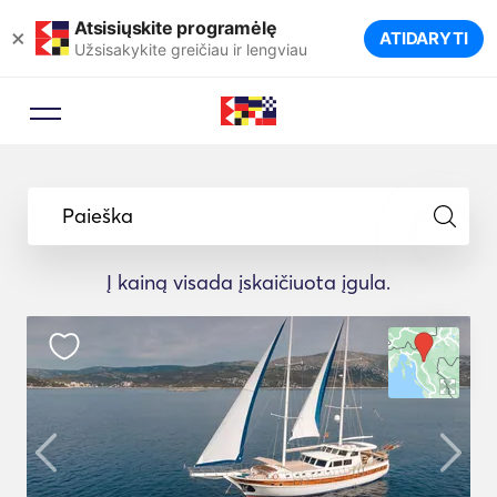
Atsisiųskite programėlę
×
ATIDARYTI
Užsisakykite greičiau ir lengviau
Paieška
Į kainą visada įskaičiuota įgula.