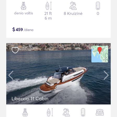
denio valtis
21 ft
8 Kruizinė
0
6 m
$
459
/diena
Libeccio 11 Cabin