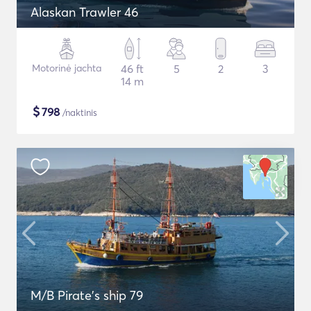
Alaskan Trawler 46
Motorinė jachta
46 ft
5
2
3
14 m
$
798
/naktinis
M/B Pirate's ship 79