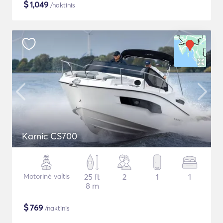
$
1,049
/naktinis
Karnic CS700
Motorinė valtis
25 ft
2
1
1
8 m
$
769
/naktinis