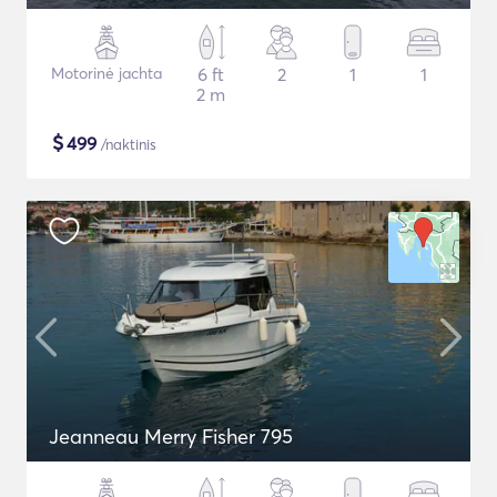
Motorinė jachta
6 ft
2
1
1
2 m
$
499
/naktinis
Jeanneau Merry Fisher 795