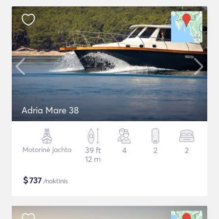
Adria Mare 38
Motorinė jachta
39 ft
4
2
2
12 m
$
737
/naktinis