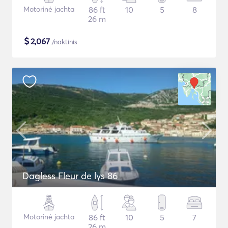
Motorinė jachta
86 ft
10
5
8
26 m
$
2,067
/naktinis
Dagless Fleur de lys 86
Motorinė jachta
86 ft
10
5
7
26 m