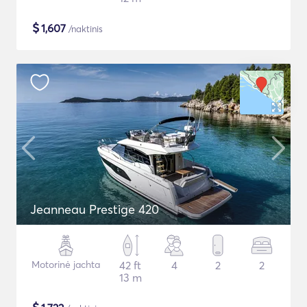
$
1,607
/naktinis
Jeanneau Prestige 420
Motorinė jachta
42 ft
4
2
2
13 m