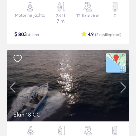
Motorinė jachta
23 ft
12 Kruizinė
0
7 m
$
803
4.9
/diena
(2
atsiliepimai
)
Elan 18 CC