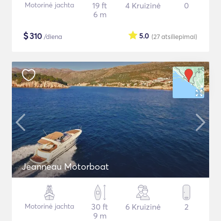
Motorinė jachta
19 ft
4 Kruizinė
0
6 m
$
310
5.0
/diena
(27
atsiliepimai
)
Jeanneau Motorboat
Motorinė jachta
30 ft
6 Kruizinė
2
9 m