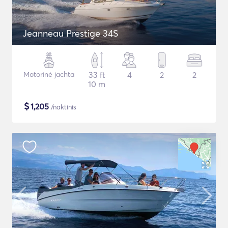
Jeanneau Prestige 34S
Motorinė jachta
33 ft
4
2
2
10 m
$
1,205
/naktinis