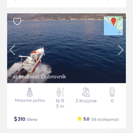
speedboat Dubrovnik
Motorinė jachta
16 ft
3 Kruizinė
0
5 m
$
310
5.0
/diena
(58
atsiliepimai
)