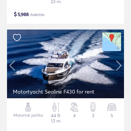
23 m
$
5,988
/naktinis
Motortyacht Sealine F430 for rent
Motorinė jachta
44 ft
4
3
5
13 m