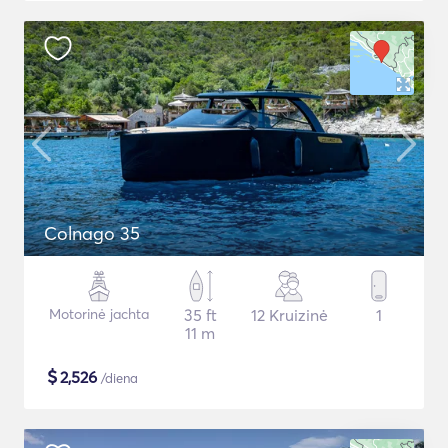
Colnago 35
Motorinė jachta
35 ft
12 Kruizinė
1
11 m
$
2,526
/diena