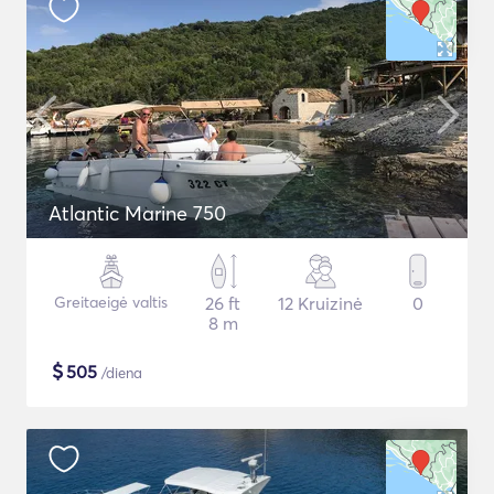
Atlantic Marine 750
Greitaeigė valtis
26 ft
12 Kruizinė
0
8 m
$
505
/diena