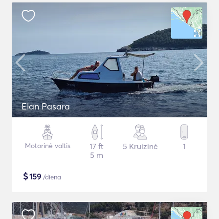
Elan Pasara
Motorinė valtis
17 ft
5 Kruizinė
1
5 m
$
159
/diena