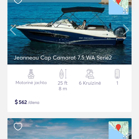
Jeanneau Cap Camarat 7.5 WA Serie2
Motorinė jachta
25 ft
6 Kruizinė
1
8 m
$
562
/diena