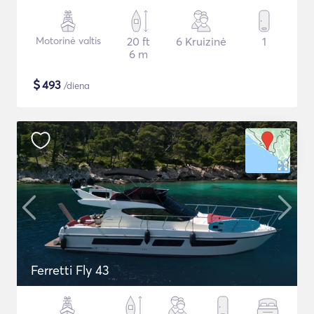
Motorinė valtis
20 ft
6 Kruizinė
1
6 m
$
493
/diena
Ferretti Fly 43