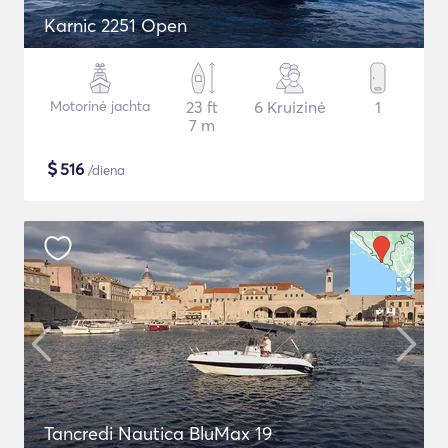
Karnic 2251 Open
Motorinė jachta
23 ft
6 Kruizinė
1
7 m
$
516
/diena
Tancredi Nautica BluMax 19