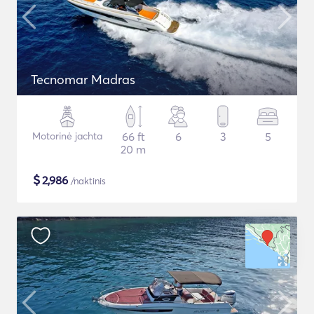
Tecnomar Madras
Motorinė jachta
66 ft
6
3
5
20 m
$
2,986
/naktinis