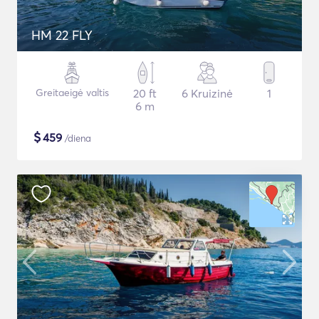
HM 22 FLY
Greitaeigė valtis
20 ft
6 Kruizinė
1
6 m
$
459
/diena