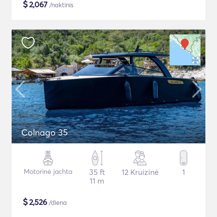
$
2,067
/naktinis
Colnago 35
Motorinė jachta
35 ft
12 Kruizinė
1
11 m
$
2,526
/diena