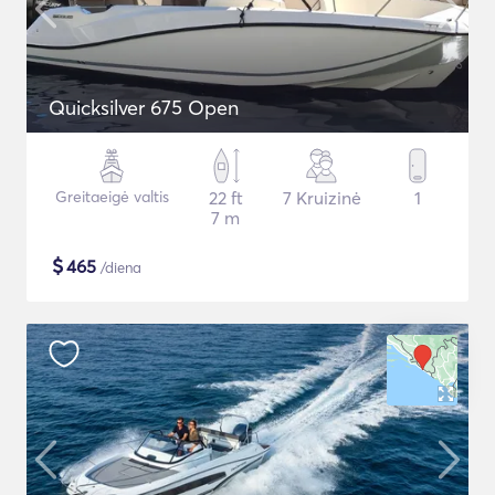
Quicksilver 675 Open
Greitaeigė valtis
22 ft
7 Kruizinė
1
7 m
$
465
/diena