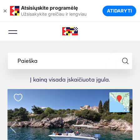
Atsisiųskite programėlę
×
ATIDARYTI
Užsisakykite greičiau ir lengviau
Paieška
Į kainą visada įskaičiuota įgula.