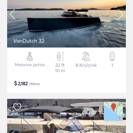
VanDutch 32
Motorinė jachta
32 ft
8 Kruizinė
1
10 m
$
2,182
/diena