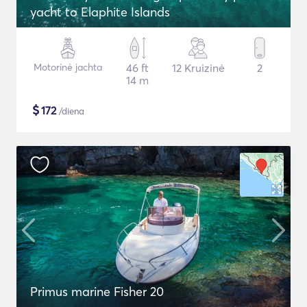
yacht to Elaphite Islands
Motorinė jachta
46 ft
12 Kruizinė
2
14 m
$
172
/diena
Primus marine Fisher 20