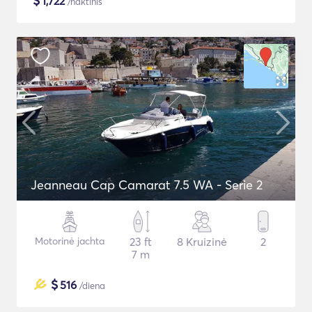
$
1,722
/naktinis
Jeanneau Cap Camarat 7.5 WA - Serie 2
Motorinė jachta
23 ft
8 Kruizinė
2
7 m
$
516
/diena