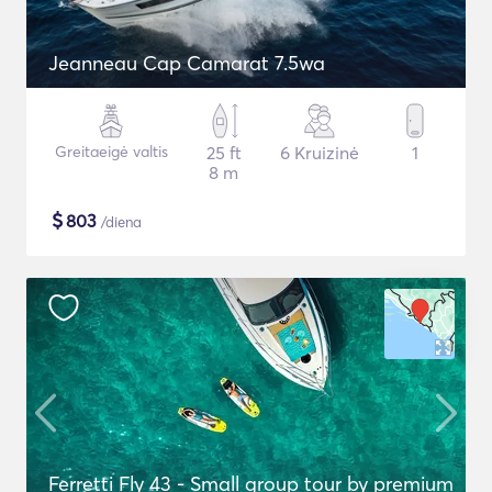
Jeanneau Cap Camarat 7.5wa
Greitaeigė valtis
25 ft
6 Kruizinė
1
8 m
$
803
/diena
Ferretti Fly 43 - Small group tour by premium