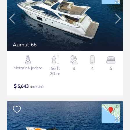
Azimut 66
Motorinė jachta
66 ft
8
4
5
20 m
$
5,643
/naktinis