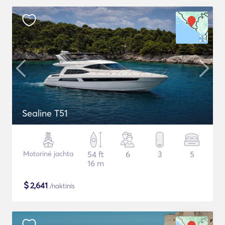
Sealine T51
Motorinė jachta
54 ft
6
3
5
16 m
$
2,641
/naktinis