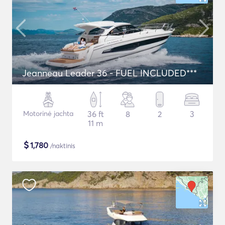
Jeanneau Leader 36 - FUEL INCLUDED***
Motorinė jachta
36 ft
8
2
3
11 m
$
1,780
/naktinis