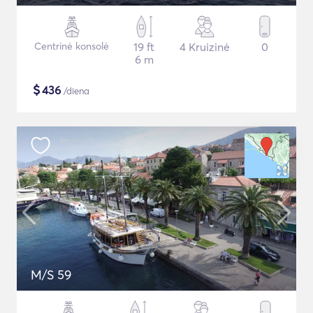
Centrinė konsolė
19 ft
4 Kruizinė
0
6 m
$
436
/diena
M/S 59