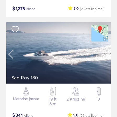
$
1,378
5.0
/diena
(23
atsiliepimai
)
Sea Ray 180
Motorinė jachta
19 ft
2 Kruizinė
0
6 m
$
344
5.0
/diena
(26
atsiliepimai
)