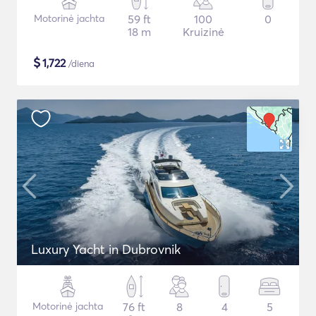
Motorinė jachta
59 ft
100
0
18 m
Kruizinė
$
1,722
/diena
Luxury Yacht in Dubrovnik
Motorinė jachta
76 ft
8
4
5