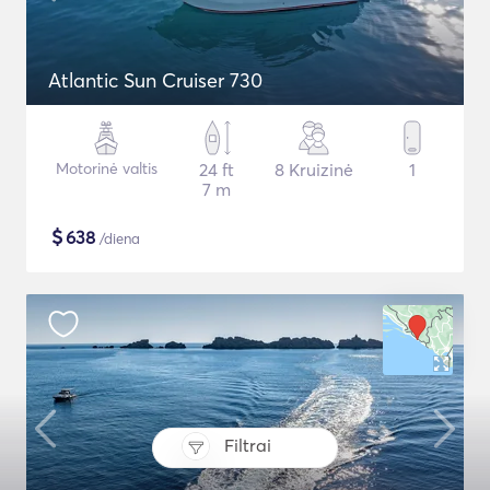
Atlantic Sun Cruiser 730
Motorinė valtis
24 ft
8 Kruizinė
1
7 m
$
638
/diena
Filtrai