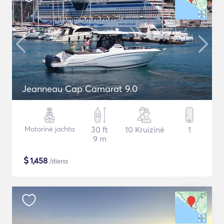
Jeanneau Cap Camarat 9.0
Motorinė jachta
30 ft
10 Kruizinė
1
9 m
$
1,458
/diena