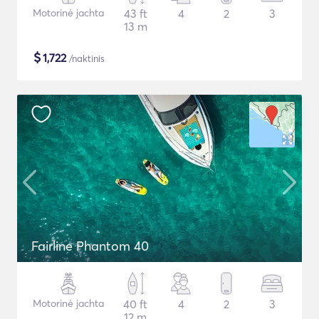
Motorinė jachta
43 ft
4
2
3
13 m
$
1,722
/naktinis
Fairline Phantom 40
Motorinė jachta
40 ft
4
2
3
12 m