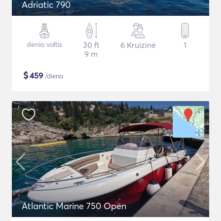
Adriatic 790
denio valtis
30 ft
6 Kruizinė
1
9 m
$
459
/diena
Atlantic Marine 750 Open