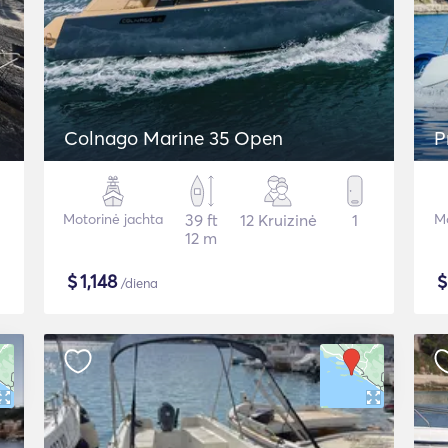
Colnago Marine 35 Open
P
Motorinė jachta
39 ft
12 Kruizinė
1
Mo
12 m
$
1,148
/diena