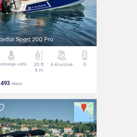
axdor Sport 200 Pro
eitaeigė valtis
20 ft
6 Kruizinė
0
6 m
$
493
/diena