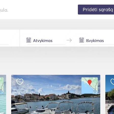
Pridėti sąrašą
gula.