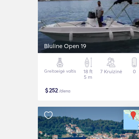
Bluline Open 19
Greitaeigė valtis
18 ft
7 Kruizinė
0
5 m
$
252
/diena