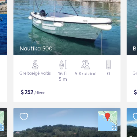
Nautika 500
B
Greitaeigė valtis
16 ft
5 Kruizinė
0
Gr
5 m
$
252
/diena