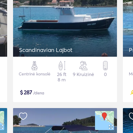
Scandinavian Lajbot
P
Centrinė konsolė
26 ft
9 Kruizinė
0
Mo
8 m
$
287
/diena