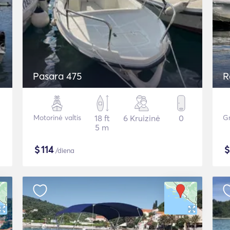
Pasara 475
R
Motorinė valtis
18 ft
6 Kruizinė
0
Gr
5 m
$
114
/diena