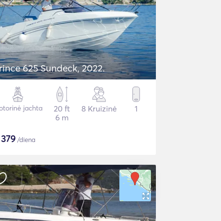
rince 625 Sundeck, 2022.
torinė jachta
20 ft
8 Kruizinė
1
6 m
$
379
/diena