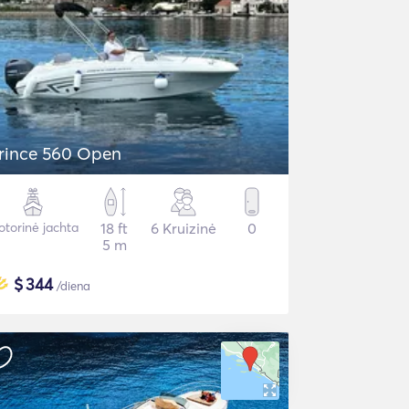
rince 560 Open
torinė jachta
18 ft
6 Kruizinė
0
5 m
$
344
/diena