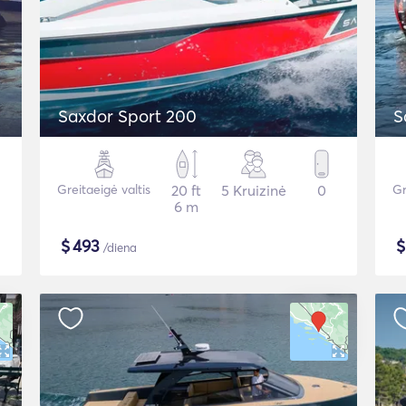
Saxdor Sport 200
S
Greitaeigė valtis
20 ft
5 Kruizinė
0
Gr
6 m
$
493
/diena