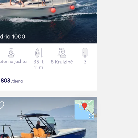
dria 1000
torinė jachta
35 ft
8 Kruizinė
3
11 m
$
803
/diena