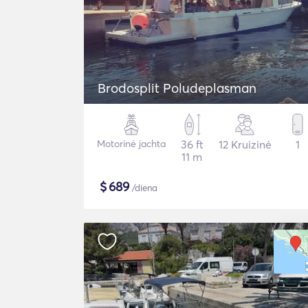
Brodosplit Poludeplasman
Motorinė jachta
36 ft
12 Kruizinė
1
11 m
$
689
/diena