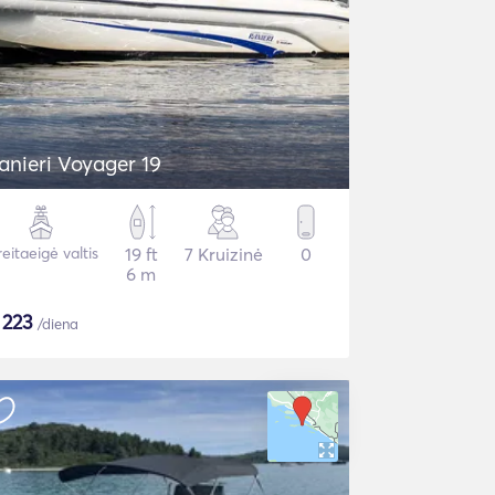
anieri Voyager 19
eitaeigė valtis
19 ft
7 Kruizinė
0
6 m
$
223
/diena