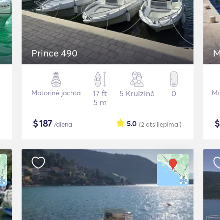
Prince 490
M
Motorinė jachta
17 ft
5 Kruizinė
0
Mo
5 m
$
187
5.0
/diena
(2
atsiliepimai
)