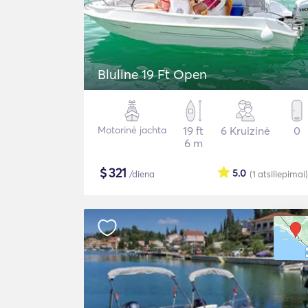
Bluline 19 Ft Open
Motorinė jachta
19 ft
6 Kruizinė
0
6 m
$
321
5.0
/diena
(1
atsiliepimai
)