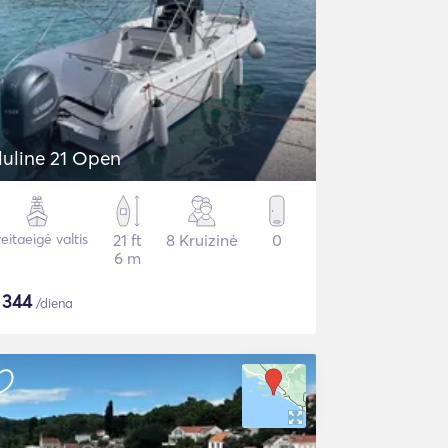
luline 21 Open
eitaeigė valtis
21 ft
8 Kruizinė
0
6 m
$
344
/diena