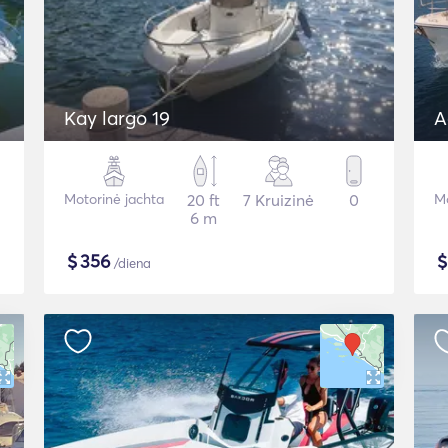
Kay largo 19
A
Motorinė jachta
20 ft
7 Kruizinė
0
Mo
6 m
$
356
/diena