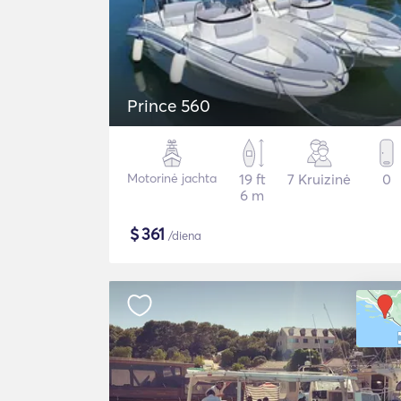
Prince 560
Motorinė jachta
19 ft
7 Kruizinė
0
6 m
$
361
/diena