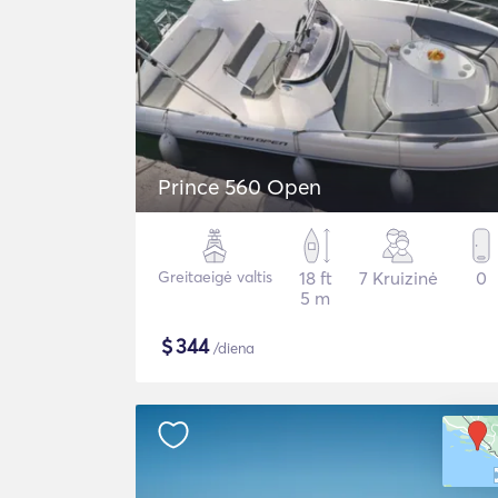
Prince 560 Open
Greitaeigė valtis
18 ft
7 Kruizinė
0
5 m
$
344
/diena