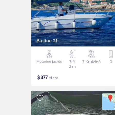
Bluline 21
Motorinė jachta
7 ft
7 Kruizinė
0
2 m
$
377
/diena