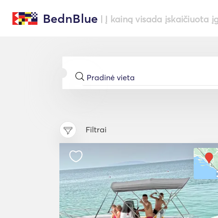
BednBlue
| Į kainą visada įskaičiuota į
Filtrai