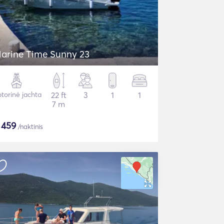
arine Time Sunny 23
torinė jachta
22 ft
3
1
1
7 m
$
459
/naktinis