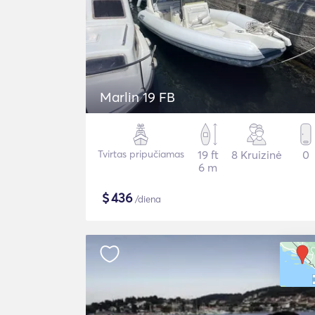
Marlin 19 FB
Tvirtas pripučiamas
19 ft
8 Kruizinė
0
6 m
$
436
/diena