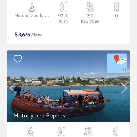
Motorinis burlaivis
92 ft
150
0
28 m
Kruizinė
$
3,675
/diena
Motor yacht Paphos