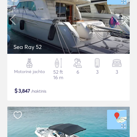
Sea Ray 52
Motorinė jachta
52 ft
6
3
3
16 m
$
3,847
/naktinis