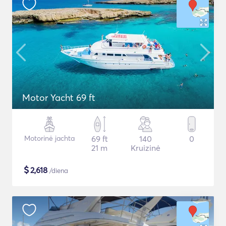
Motor Yacht 69 ft
Motorinė jachta
69 ft
140
0
21 m
Kruizinė
$
2,618
/diena