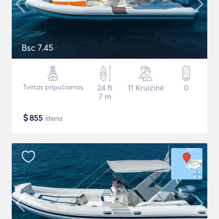
Bsc 7.45
Tvirtas pripučiamas
24 ft
11 Kruizinė
0
7 m
$
855
/diena