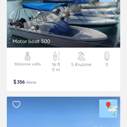
Motor boat 500
Motorinė valtis
16 ft
5 Kruizinė
0
5 m
$
356
/diena