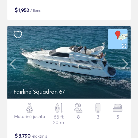
$
1,952
/diena
Fairline Squadron 67
Motorinė jachta
66 ft
8
3
5
20 m
$
3,790
/naktinis