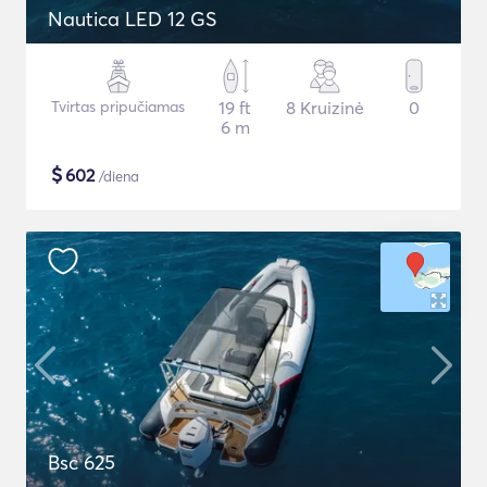
Nautica LED 12 GS
Tvirtas pripučiamas
19 ft
8 Kruizinė
0
6 m
$
602
/diena
Bsc 625