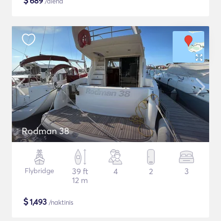
$
689
/diena
Rodman 38
Flybridge
39 ft
4
2
3
12 m
$
1,493
/naktinis