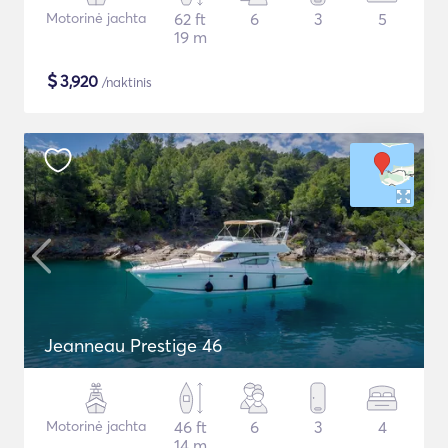
Motorinė jachta
62 ft
6
3
5
19 m
$
3,920
/naktinis
Jeanneau Prestige 46
Motorinė jachta
46 ft
6
3
4
14 m