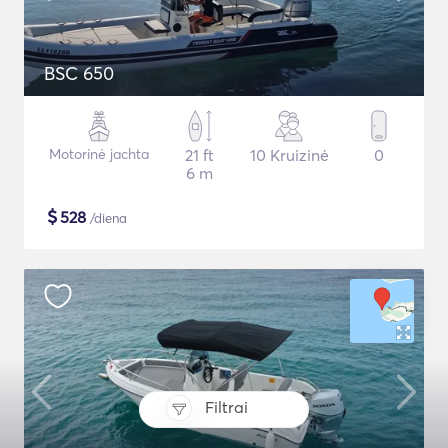
BSC 650
Motorinė jachta
21 ft
10 Kruizinė
0
6 m
$
528
/diena
Filtrai