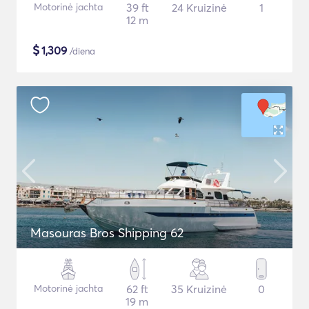
Motorinė jachta
39 ft
24 Kruizinė
1
12 m
$
1,309
/diena
Masouras Bros Shipping 62
Motorinė jachta
62 ft
35 Kruizinė
0
19 m