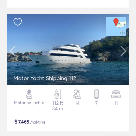
Motor Yacht Shipping 112
Motorinė jachta
112 ft
14
7
11
34 m
$
7,465
/naktinis