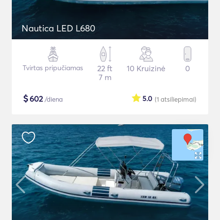
Nautica LED L680
Tvirtas pripučiamas
22 ft
10 Kruizinė
0
7 m
$
602
5.0
/diena
(1
atsiliepimai
)