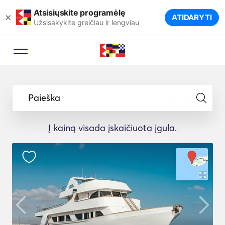
Atsisiųskite programėlę
×
ATIDARYTI
Užsisakykite greičiau ir lengviau
Paieška
Į kainą visada įskaičiuota įgula.