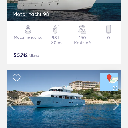
Motor Yacht 98
Motorinė jachta
98 ft
150
0
30 m
Kruizinė
$
5,742
/diena