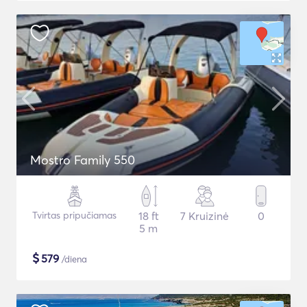
Mostro Family 550
Tvirtas pripučiamas
18 ft
7 Kruizinė
0
5 m
$
579
/diena