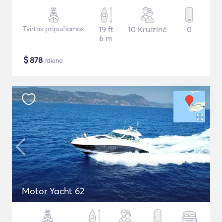
Tvirtas pripučiamas
19 ft
10 Kruizinė
0
6 m
$
878
/diena
Motor Yacht 62