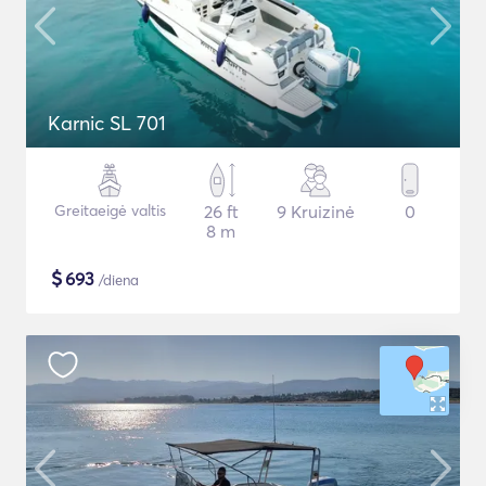
Karnic SL 701
Greitaeigė valtis
26 ft
9 Kruizinė
0
8 m
$
693
/diena