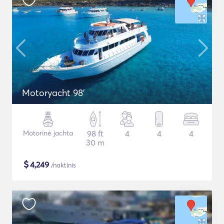
Motoryacht 98'
Motorinė jachta
98 ft
4
4
4
30 m
$
4,249
/naktinis