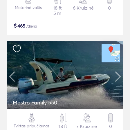
Motorinė valtis
18 ft
6 Kruizinė
0
5 m
$
465
/diena
Mostro Family 550
Tvirtas pripučiamas
18 ft
7 Kruizinė
0