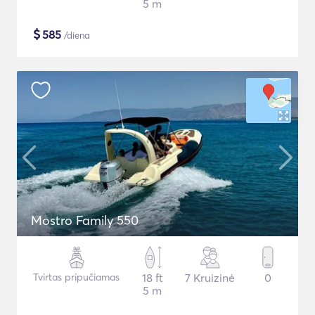
5 m
$
585
/diena
Mostro Family 550
Tvirtas pripučiamas
18 ft
7 Kruizinė
0
5 m