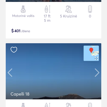
Motorinė valtis
17 ft
5 Kruizinė
0
5 m
$
401
/diena
Capelli 18