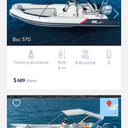
Bsc 570
Tvirtas pripučiamas
19 ft
8 Kruizinė
0
6 m
$
689
/diena