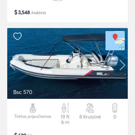
$
3,548
/naktinis
Bsc 570
Tvirtas pripučiamas
19 ft
8 Kruizinė
0
6 m