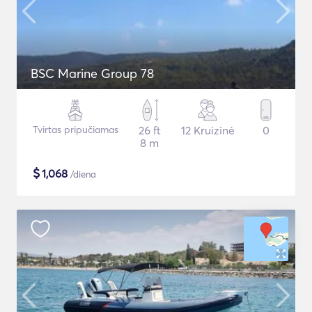
BSC Marine Group 78
Tvirtas pripučiamas
26 ft
12 Kruizinė
0
8 m
$
1,068
/diena