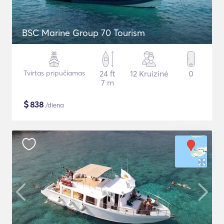
BSC Marine Group 70 Tourism
Tvirtas pripučiamas
24 ft
12 Kruizinė
0
7 m
$
838
/diena