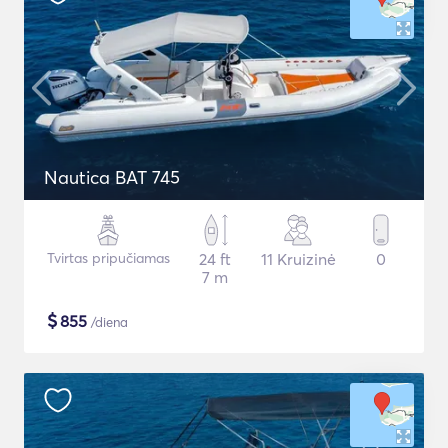
Nautica BAT 745
Tvirtas pripučiamas
24 ft
11 Kruizinė
0
7 m
$
855
/diena