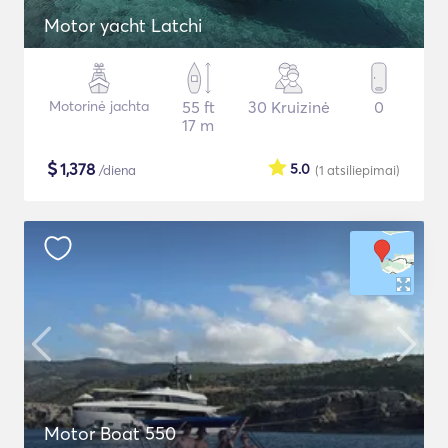
Motor yacht Latchi
Motorinė jachta
55 ft
30 Kruizinė
0
17 m
$
1,378
5.0
/diena
(1
atsiliepimai
)
Motor Boat 550