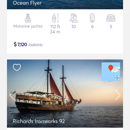
Ocean Flyer
Motorinė jachta
112 ft
10
6
5
34 m
$
7,120
/naktinis
Richards Ironworks 92