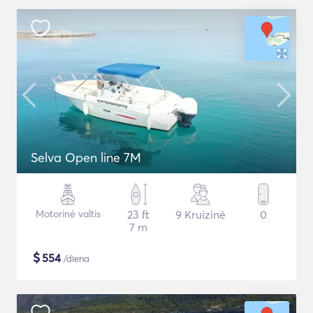
Selva Open line 7M
Motorinė valtis
23 ft
9 Kruizinė
0
7 m
$
554
/diena