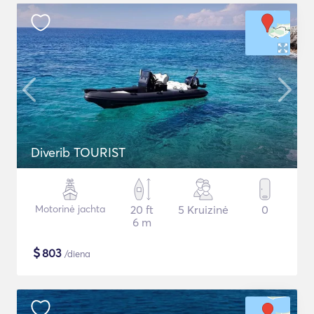
Diverib TOURIST
Motorinė jachta
20 ft
5 Kruizinė
0
6 m
$
803
/diena