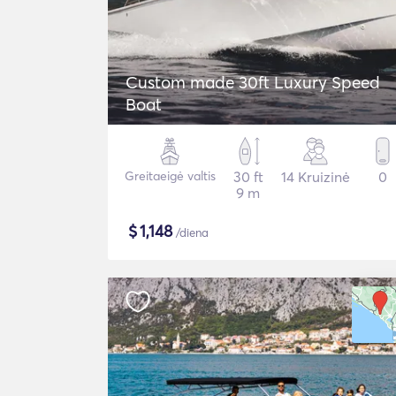
Custom made 30ft Luxury Speed
Boat
Greitaeigė valtis
30 ft
14 Kruizinė
0
9 m
$
1,148
/diena