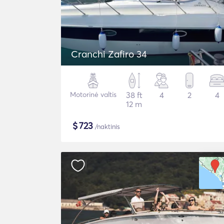
Cranchi Zafiro 34
Motorinė valtis
38 ft
4
2
4
12 m
$
723
/naktinis