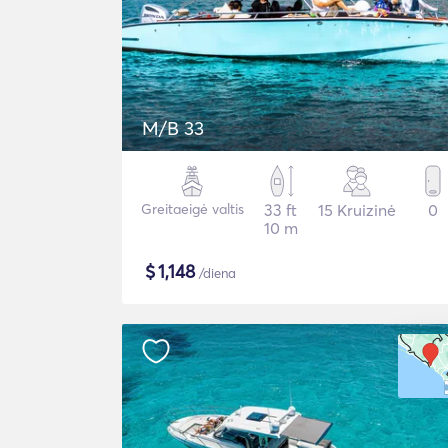
M/B 33
Greitaeigė valtis
33 ft
15 Kruizinė
0
10 m
$
1,148
/diena