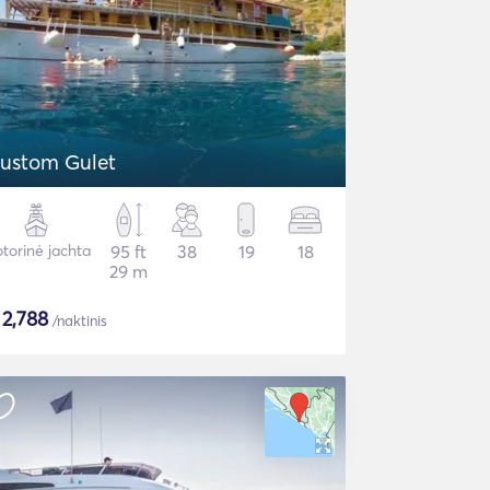
ustom Gulet
torinė jachta
95 ft
38
19
18
29 m
$
2,788
/naktinis