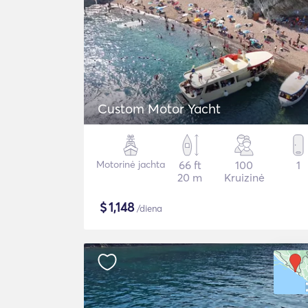
Custom Motor Yacht
Motorinė jachta
66 ft
100
1
20 m
Kruizinė
$
1,148
/diena