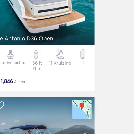
e Antonio D36 Open
torinė jachta
36 ft
11 Kruizinė
1
11 m
$
1,846
/diena