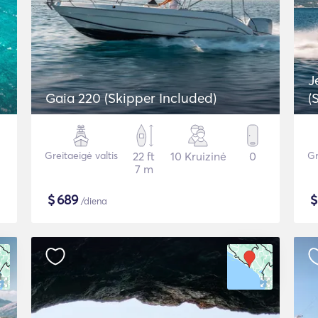
J
Gaia 220 (Skipper Included)
(
Greitaeigė valtis
22 ft
10 Kruizinė
0
Gr
7 m
$
689
/diena