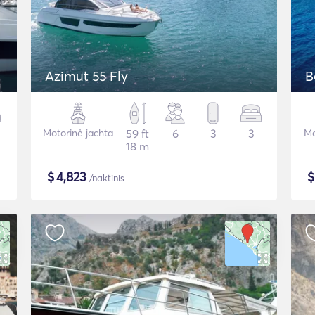
Azimut 55 Fly
B
Motorinė jachta
59 ft
6
3
3
Mo
18 m
$
4,823
/naktinis