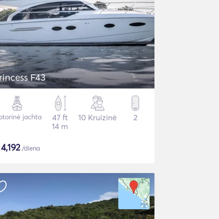
rincess F43
torinė jachta
47 ft
10 Kruizinė
2
14 m
$
4,192
/diena