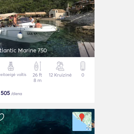
tlantic Marine 750
eitaeigė valtis
26 ft
12 Kruizinė
0
8 m
$
505
/diena