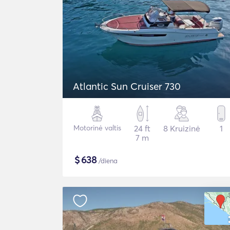
Atlantic Sun Cruiser 730
Motorinė valtis
24 ft
8 Kruizinė
1
7 m
$
638
/diena