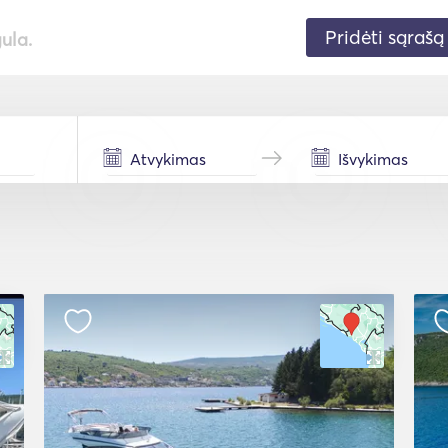
Pridėti sąrašą
gula.