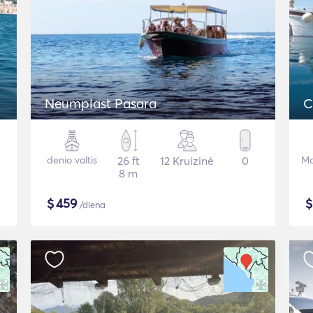
Neumplast Pasara
C
denio valtis
26 ft
12 Kruizinė
0
Mo
8 m
$
459
/diena