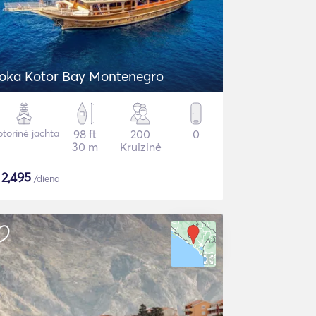
oka Kotor Bay Montenegro
torinė jachta
98 ft
200
0
30 m
Kruizinė
$
2,495
/diena