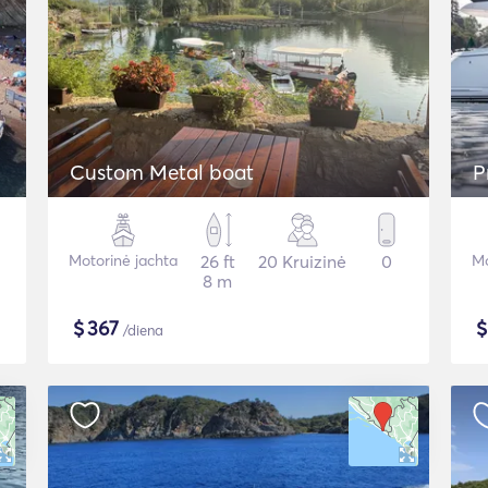
Custom Metal boat
P
Motorinė jachta
26 ft
20 Kruizinė
0
Mo
8 m
$
367
/diena