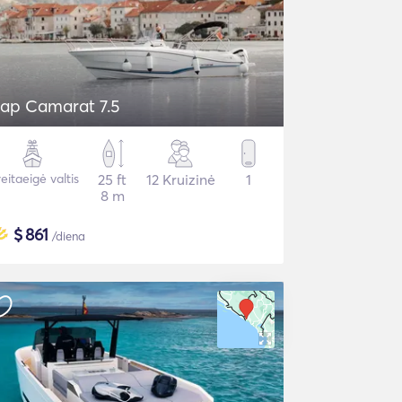
ap Camarat 7.5
eitaeigė valtis
25 ft
12 Kruizinė
1
8 m
$
861
/diena