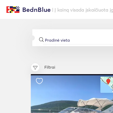
BednBlue
| Į kainą visada įskaičiuota į
Filtrai