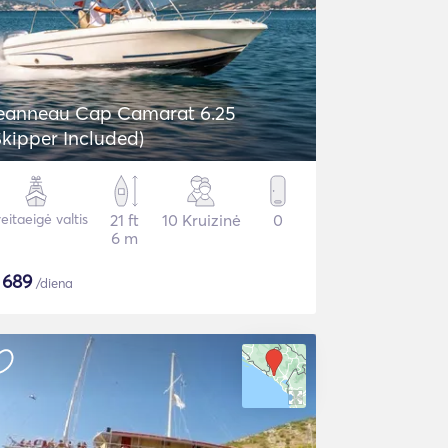
eanneau Cap Camarat 6.25
Skipper Included)
eitaeigė valtis
21 ft
10 Kruizinė
0
6 m
$
689
/diena