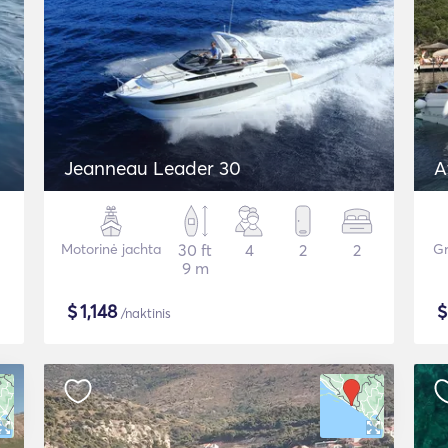
Jeanneau Leader 30
A
Motorinė jachta
30 ft
4
2
2
Gr
9 m
$
1,148
/naktinis