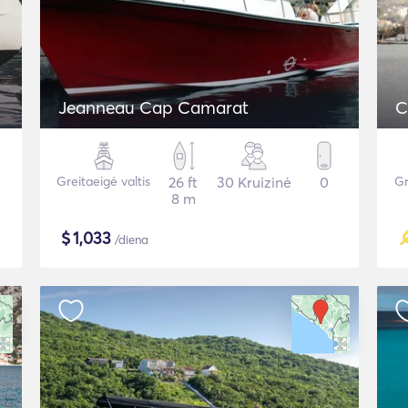
Jeanneau Cap Camarat
C
Greitaeigė valtis
26 ft
30 Kruizinė
0
Gr
8 m
$
1,033
/diena