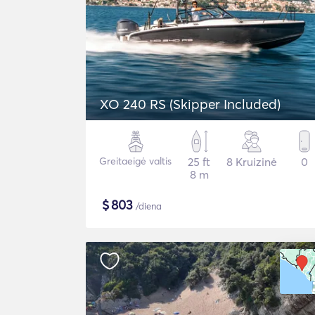
XO 240 RS (Skipper Included)
Greitaeigė valtis
25 ft
8 Kruizinė
0
8 m
$
803
/diena