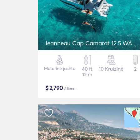
Jeanneau Cap Camarat 12.5 WA
Motorinė jachta
40 ft
10 Kruizinė
2
12 m
$
2,790
/diena