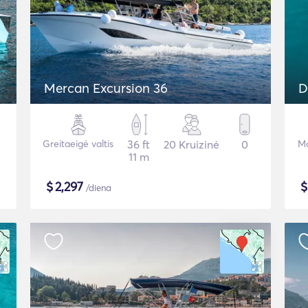
Mercan Excursion 36
D
Greitaeigė valtis
36 ft
20 Kruizinė
0
Mo
11 m
$
2,297
/diena