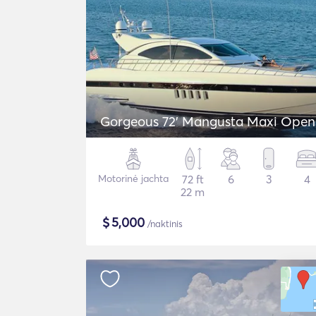
Gorgeous 72' Mangusta Maxi Open
Motorinė jachta
72 ft
6
3
4
22 m
$
5,000
/naktinis