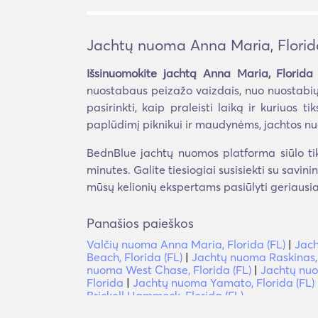
Jachtų nuoma Anna Maria, Florid
Išsinuomokite jachtą Anna Maria, Florida 
nuostabaus peizažo vaizdais, nuo nuostabių
pasirinkti, kaip praleisti laiką ir kuriuos t
paplūdimį piknikui ir maudynėms, jachtos n
BednBlue jachtų nuomos platforma siūlo tik 
minutes. Galite tiesiogiai susisiekti su savini
mūsų kelionių ekspertams pasiūlyti geriausia
Panašios paieškos
Valčių nuoma Anna Maria, Florida (FL)
|
Jach
Beach, Florida (FL)
|
Jachtų nuoma Raskinas, 
nuoma West Chase, Florida (FL)
|
Jachtų nuo
Florida
|
Jachtų nuoma Yamato, Florida (FL)
Brickell Hammock, Florida (FL)