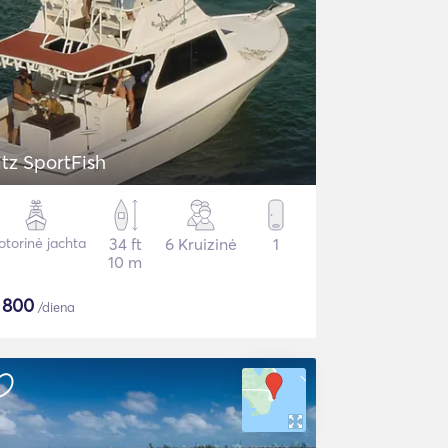
itz SportFish
torinė jachta
34 ft
6 Kruizinė
1
10 m
$
800
/diena