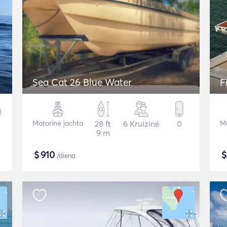
Sea Cat 26 Blue Water
F
Motorinė jachta
28 ft
6 Kruizinė
0
Mo
9 m
$
910
/diena