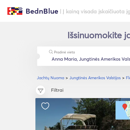
BednBlue
| Į kainą visada įskaičiuota į
Išsinuomokite j
Pradinė vieta
Jachtų Nuoma
Jungtinės Amerikos Valstijos
Fl
Filtrai