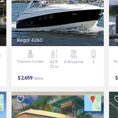
Regal 4260
Y
"Express Cruiser
42 ft
6 Kruizinė
2
Mo
13 m
$
2,659
/diena