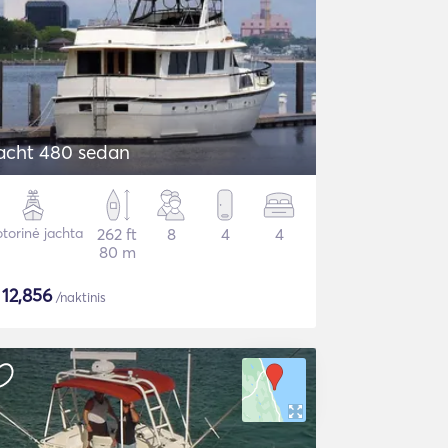
acht 480 sedan
torinė jachta
262 ft
8
4
4
80 m
$
12,856
/naktinis