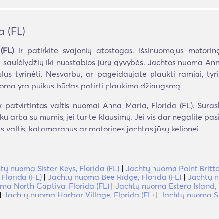
a (FL)
(FL)
ir patirkite svajonių atostogas. Išsinuomojus motori
 saulėlydžių iki nuostabios jūrų gyvybės. Jachtos nuoma Anna
ikslus tyrinėti. Nesvarbu, ar pageidaujate plaukti ramiai, ty
uoma yra puikus būdas patirti plaukimo džiaugsmą.
patvirtintas valtis nuomai Anna Maria, Florida (FL). Suraski
nku arba su mumis, jei turite klausimų. Jei vis dar negalite pas
s valtis, katamaranus ar motorines jachtas jūsų kelionei.
tų nuoma Sister Keys, Florida (FL)
|
Jachtų nuoma Point Brittan
Florida (FL)
|
Jachtų nuoma Bee Ridge, Florida (FL)
|
Jachtų n
ma North Captiva, Florida (FL)
|
Jachtų nuoma Estero Island, F
|
Jachtų nuoma Harbor Village, Florida (FL)
|
Jachtų nuoma Sun