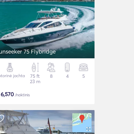
unseeker 75 Flybridge
torinė jachta
75 ft
8
4
5
23 m
$
6,570
/naktinis