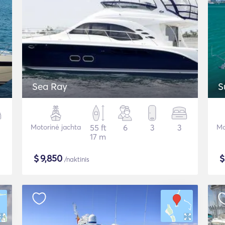
Sea Ray
S
Motorinė jachta
55 ft
6
3
3
Mo
17 m
$
9,850
/naktinis