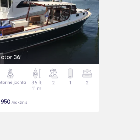
otor 36'
torinė jachta
36 ft
2
1
2
11 m
$
950
/naktinis