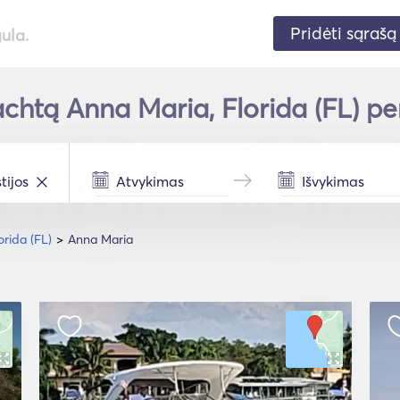
Pridėti sąrašą
gula.
achtą Anna Maria, Florida (FL) per
orida (FL)
Anna Maria