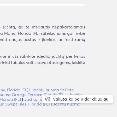
nę jachtą, galite mėgautis nepakartojamais
 Maria, Florida (FL) suteikia jums galimybę
rinėti naujus uostus ir įlankas, ar rasti ramų
te ir užsisakykite idealią jachtą per kelias
irinkti tobulos valtis savo atostogoms, leiskite
y, Florida (FL)
|
Jachtų nuoma St Pete
uoma Orange Terrace, Florida (FL)
|
Jachtų
Valiuta, kalba ir dar daugiau
lorida (FL)
|
Jachtų nuoma Boka Ratonas,
 Swept Isles, Florida (FL)
|
Jachtų nuoma