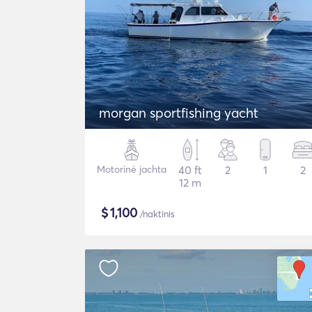
morgan sportfishing yacht
Motorinė jachta
40 ft
2
1
2
12 m
$
1,100
/naktinis