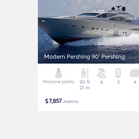
Modern Pershing 90' Pershing
Motorinė jachta
90 ft
6
3
4
27 m
$
7,857
/naktinis