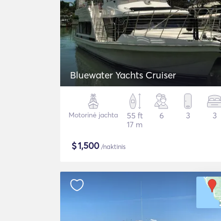
Bluewater Yachts Cruiser
Motorinė jachta
55 ft
6
3
3
17 m
$
1,500
/naktinis