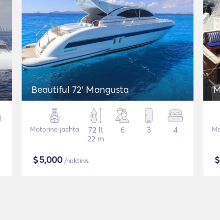
Beautiful 72' Mangusta
M
Motorinė jachta
72 ft
6
3
4
Mo
22 m
$
5,000
/naktinis