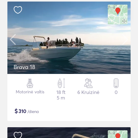
Brava 18
Motorinė valtis
18 ft
6 Kruizinė
0
5 m
$
310
/diena