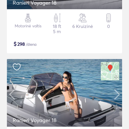
Ranieri Voyager 18
Motorinė valtis
18 ft
6 Kruizinė
0
5 m
$
298
/diena
Ranieri Voyager 18