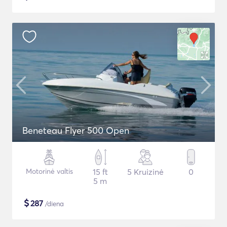
Beneteau Flyer 500 Open
Motorinė valtis
15 ft
5 Kruizinė
0
5 m
$
287
/diena