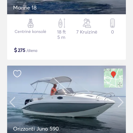
Marine 18
Centrinė konsolė
18 ft
7 Kruizinė
0
5 m
$
275
/diena
Orizzonti Juno 590