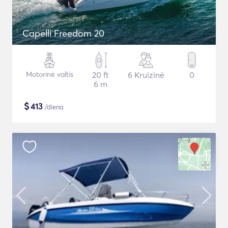
Capelli Freedom 20
Motorinė valtis
20 ft
6 Kruizinė
0
6 m
$
413
/diena