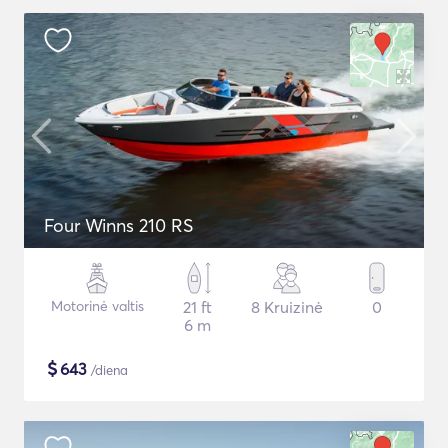
Four Winns 210 RS
Motorinė valtis
21 ft
8 Kruizinė
0
6 m
$
643
/diena