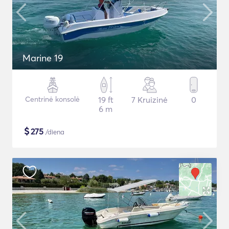
Marine 19
Centrinė konsolė
19 ft
7 Kruizinė
0
6 m
$
275
/diena