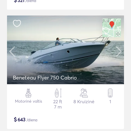
$
321
/diena
Beneteau Flyer 750 Cabrio
Motorinė valtis
22 ft
8 Kruizinė
1
7 m
$
643
/diena