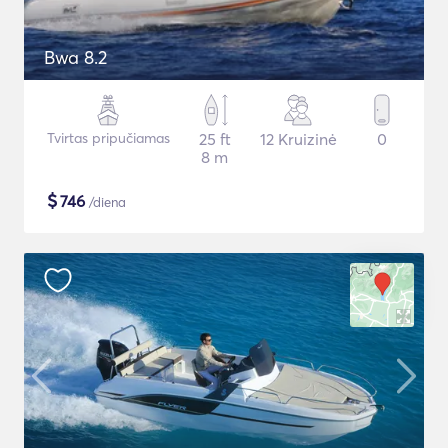
Bwa 8.2
Tvirtas pripučiamas
25 ft
12 Kruizinė
0
8 m
$
746
/diena