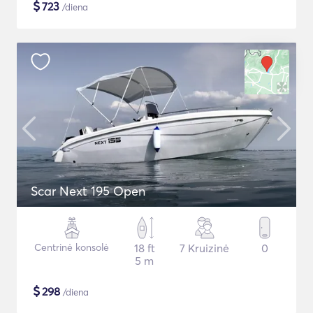
$
723
/diena
Scar Next 195 Open
Centrinė konsolė
18 ft
7 Kruizinė
0
5 m
$
298
/diena