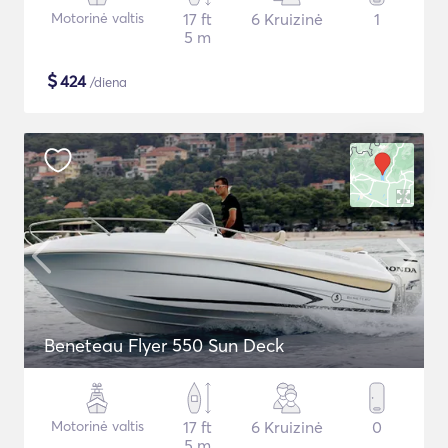
Motorinė valtis
17 ft
6 Kruizinė
1
5 m
$
424
/diena
Beneteau Flyer 550 Sun Deck
Motorinė valtis
17 ft
6 Kruizinė
0
5 m