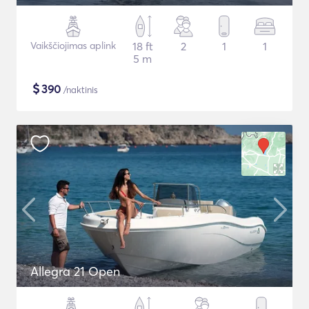
Vaikščiojimas aplink
18 ft
2
1
1
5 m
$
390
/naktinis
Allegra 21 Open