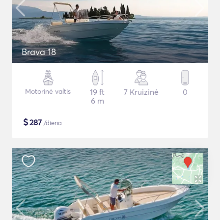
Brava 18
Motorinė valtis
19 ft
7 Kruizinė
0
6 m
$
287
/diena