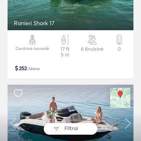
Ranieri Shark 17
Centrinė konsolė
17 ft
6 Kruizinė
0
5 m
$
252
/diena
Filtrai