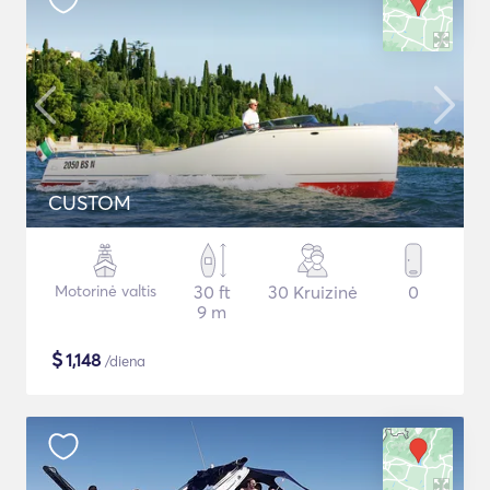
CUSTOM
Motorinė valtis
30 ft
30 Kruizinė
0
9 m
$
1,148
/diena