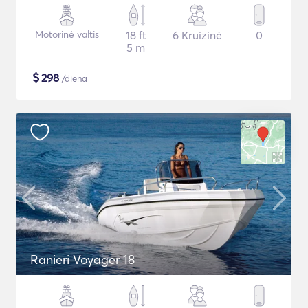
Motorinė valtis
18 ft
6 Kruizinė
0
5 m
$
298
/diena
Ranieri Voyager 18