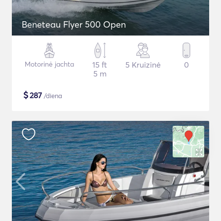
Beneteau Flyer 500 Open
Motorinė jachta
15 ft
5 Kruizinė
0
5 m
$
287
/diena