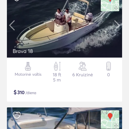
Brava 18
Motorinė valtis
18 ft
6 Kruizinė
0
5 m
$
310
/diena