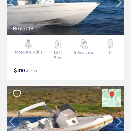
Brava 18
Motorinė valtis
18 ft
6 Kruizinė
0
5 m
$
310
/diena