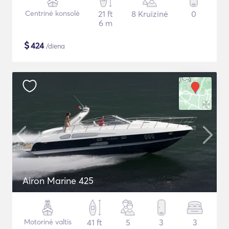
Centrinė konsolė
21 ft
8 Kruizinė
0
6 m
$
424
/diena
Airon Marine 425
Motorinė valtis
41 ft
5
3
3