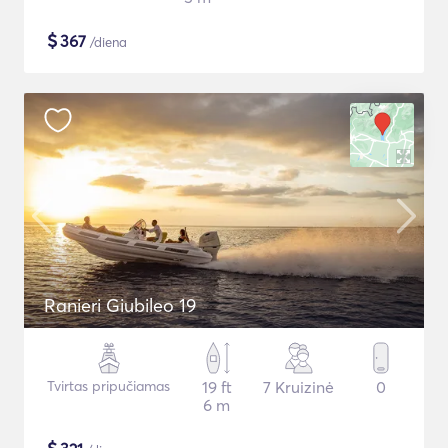
$
367
/diena
Ranieri Giubileo 19
Tvirtas pripučiamas
19 ft
7 Kruizinė
0
6 m