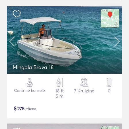
Mingola Brava 18
Centrinė konsolė
18 ft
7 Kruizinė
0
5 m
$
275
/diena