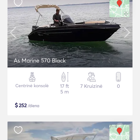
As Marine 570 Black
Centrinė konsolė
17 ft
7 Kruizinė
0
5 m
$
252
/diena