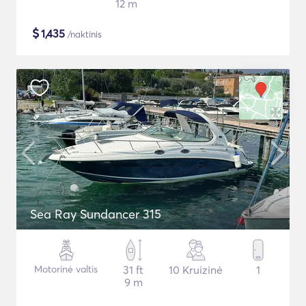
12 m
$
1,435
/naktinis
Sea Ray Sundancer 315
Motorinė valtis
31 ft
10 Kruizinė
1
9 m