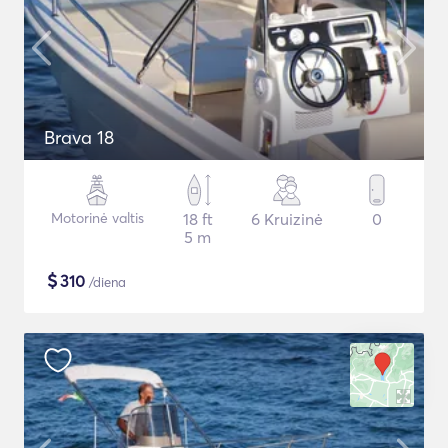
Brava 18
Motorinė valtis
18 ft
6 Kruizinė
0
5 m
$
310
/diena