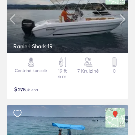
Ranieri Shark 19
Centrinė konsolė
19 ft
7 Kruizinė
0
6 m
$
275
/diena