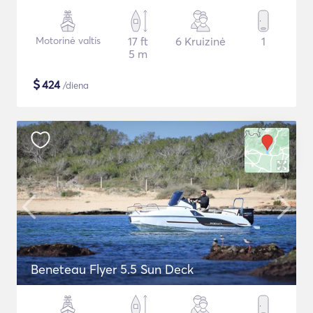
Motorinė valtis
17 ft
6 Kruizinė
1
5 m
$
424
/diena
Beneteau Flyer 5.5 Sun Deck