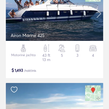
Airon Marine 425
Motorinė jachta
43 ft
5
3
4
13 m
$
1,493
/naktinis