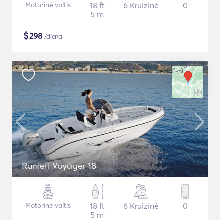
Motorinė valtis
18 ft
6 Kruizinė
0
5 m
$
298
/diena
Ranieri Voyager 18
Motorinė valtis
18 ft
6 Kruizinė
0
5 m