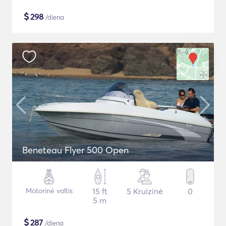
$
298
/diena
Beneteau Flyer 500 Open
Motorinė valtis
15 ft
5 Kruizinė
0
5 m
$
287
/diena