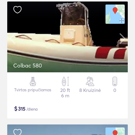
Colbac 580
Tvirtas pripučiamas
20 ft
8 Kruizinė
0
6 m
$
315
/diena