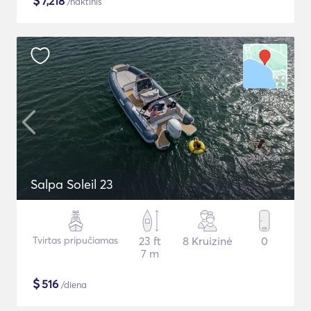
$
7,218
/naktinis
Salpa Soleil 23
Tvirtas pripučiamas
23 ft
8 Kruizinė
0
7 m
$
516
/diena