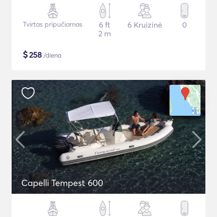
Tvirtas pripučiamas
6 ft
6 Kruizinė
0
2 m
$
258
/diena
Capelli Tempest 600