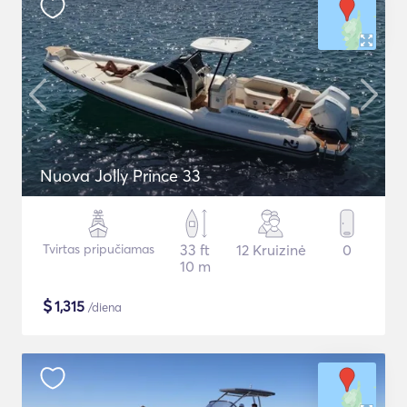
Nuova Jolly Prince 33
Tvirtas pripučiamas
33 ft
12 Kruizinė
0
10 m
$
1,315
/diena