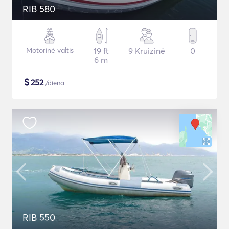
RIB 580
Motorinė valtis
19 ft
9 Kruizinė
0
6 m
$
252
/diena
RIB 550