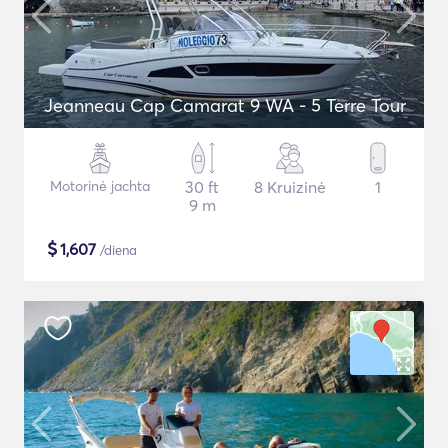
Jeanneau Cap Camarat 9 WA - 5 Terre Tour
Motorinė jachta
30 ft
8 Kruizinė
1
9 m
$
1,607
/diena