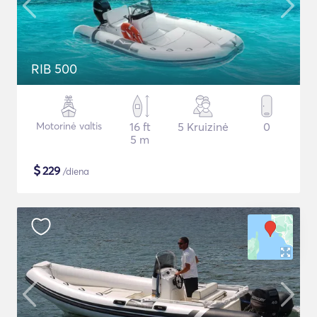
RIB 500
Motorinė valtis
16 ft
5 Kruizinė
0
5 m
$
229
/diena