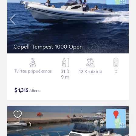
Capelli Tempest 1000 Open
Tvirtas pripučiamas
31 ft
12 Kruizinė
0
9 m
$
1,315
/diena