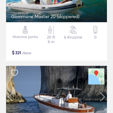
Gommone Master 20 (skippered)
Motorinė jachta
20 ft
6 Kruizinė
0
6 m
$
321
/diena