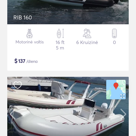
RIB 160
Motorinė valtis
16 ft
6 Kruizinė
0
5 m
$
137
/diena