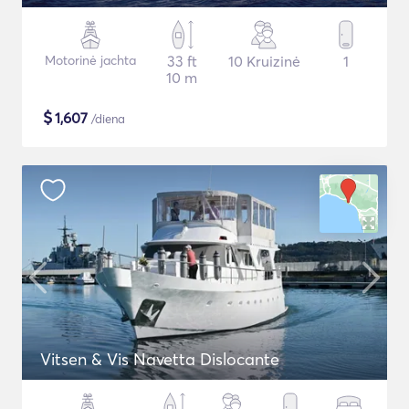
Motorinė jachta
33 ft
10 Kruizinė
1
10 m
$
1,607
/diena
Vitsen & Vis Navetta Dislocante