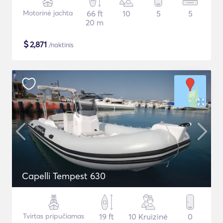
Motorinė jachta
66 ft
10
5
5
20 m
$
2,871
/naktinis
Capelli Tempest 630
Tvirtas pripučiamas
19 ft
10 Kruizinė
0