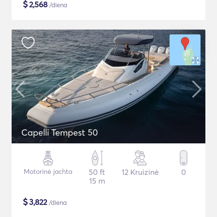
$
2,568
/diena
Capelli Tempest 50
Motorinė jachta
50 ft
12 Kruizinė
0
15 m
$
3,822
/diena