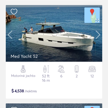
Med Yacht 52
Motorinė jachta
52 ft
6
2
12
16 m
$
4,538
/naktinis