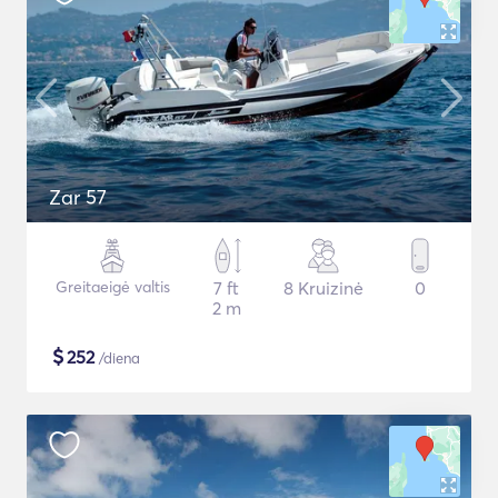
Zar 57
Greitaeigė valtis
7 ft
8 Kruizinė
0
2 m
$
252
/diena