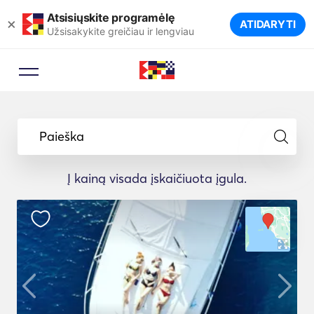
Atsisiųskite programėlę
×
ATIDARYTI
Užsisakykite greičiau ir lengviau
Paieška
Į kainą visada įskaičiuota įgula.