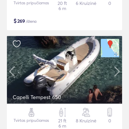
Tvirtas pripučiamas
20 ft
6 Kruizinė
0
6 m
$
269
/diena
Capelli Tempest 650
Tvirtas pripučiamas
21 ft
8 Kruizinė
0
6 m