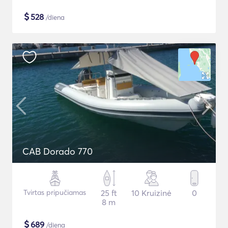
$
528
/diena
CAB Dorado 770
Tvirtas pripučiamas
25 ft
10 Kruizinė
0
8 m
$
689
/diena