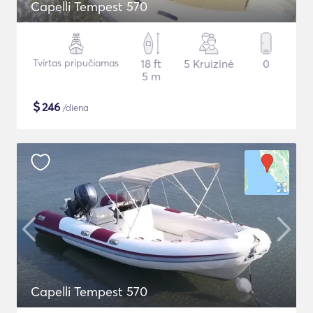
Capelli Tempest 570
Tvirtas pripučiamas
18 ft
5 Kruizinė
0
5 m
$
246
/diena
Capelli Tempest 570