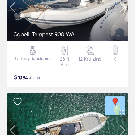
Capelli Tempest 900 WA
Tvirtas pripučiamas
28 ft
12 Kruizinė
0
9 m
$
1,194
/diena