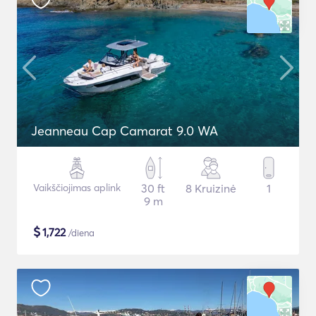
Jeanneau Cap Camarat 9.0 WA
Vaikščiojimas aplink
30 ft
8 Kruizinė
1
9 m
$
1,722
/diena