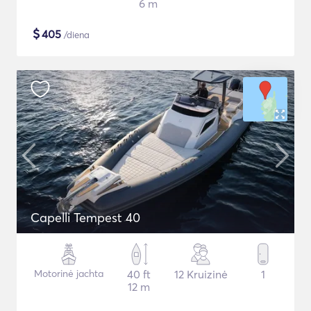
6 m
$
405
/diena
Capelli Tempest 40
Motorinė jachta
40 ft
12 Kruizinė
1
12 m