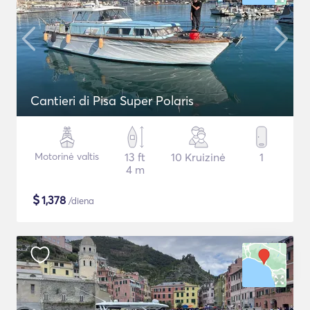
Cantieri di Pisa Super Polaris
Motorinė valtis
13 ft
10 Kruizinė
1
4 m
$
1,378
/diena