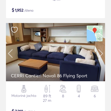
$
1,952
/diena
CERRI Cantieri Navali 86 Flying Sport
Motorinė jachta
89 ft
8
4
6
27 m