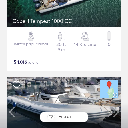
Capelli Tempest 1000 CC
Tvirtas pripučiamas
30 ft
14 Kruizinė
0
9 m
$
1,016
/diena
Filtrai