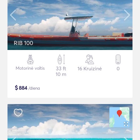
RIB 100
Motorinė valtis
33 ft
16 Kruizinė
0
10 m
$
884
/diena