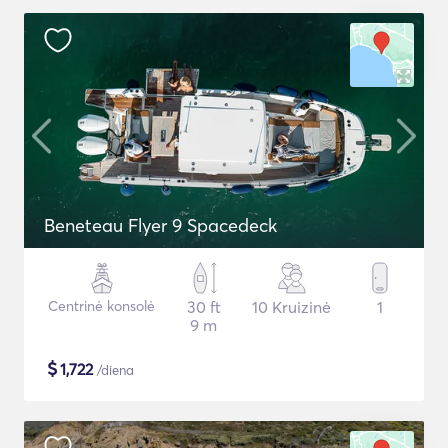
Beneteau Flyer 9 Spacedeck
Centrinė konsolė
30 ft
10 Kruizinė
1
9 m
$
1,722
/diena