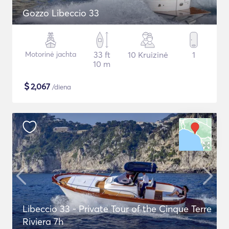
Gozzo Libeccio 33
Motorinė jachta
33 ft
10 Kruizinė
1
10 m
$
2,067
/diena
Libeccio 33 - Private Tour of the Cinque Terre
Riviera 7h