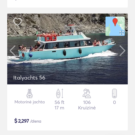
Italyachts 56
Motorinė jachta
56 ft
106
0
17 m
Kruizinė
$
2,297
/diena