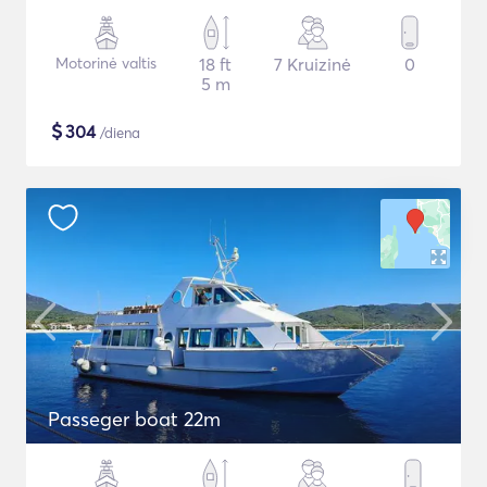
Motorinė valtis
18 ft
7 Kruizinė
0
5 m
$
304
/diena
Passeger boat 22m