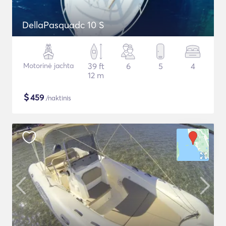
DellaPasquadc 10 S
Motorinė jachta
39 ft
6
5
4
12 m
$
459
/naktinis