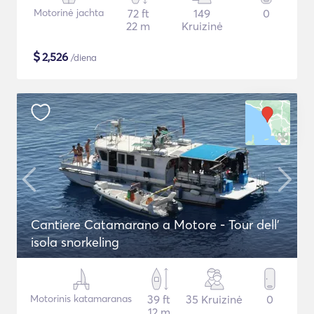
Motorinė jachta
72 ft
149
0
22 m
Kruizinė
$
2,526
/diena
Cantiere Catamarano a Motore - Tour dell'
isola snorkeling
Motorinis katamaranas
39 ft
35 Kruizinė
0
12 m