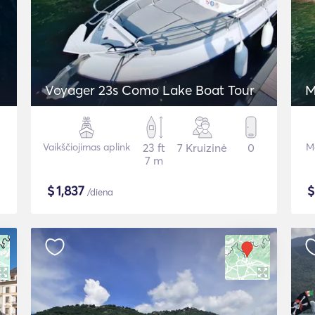
Voyager 23s Como Lake Boat Tour
M
Vaikščiojimas aplink
23 ft
7 Kruizinė
0
Mo
7 m
$
1,837
/diena