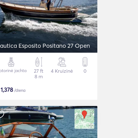
autica Esposito Positano 27 Open
torinė jachta
27 ft
4 Kruizinė
0
8 m
$
1,378
/diena