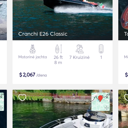
Cranchi E26 Classic
T
Motorinė jachta
26 ft
7 Kruizinė
1
Mo
8 m
$
2,067
/diena