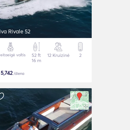
iva Rivale 52
eitaeigė valtis
52 ft
12 Kruizinė
2
16 m
$
5,742
/diena