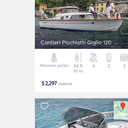
Cantieri Picchiotti Giglio 120
Motorinė jachta
34 ft
4
2
3
10 m
$
2,297
/naktinis