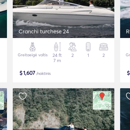
Cranchi turchese 24
R
Greitaeigė valtis
24 ft
2
1
2
Gr
7 m
$
1,607
/naktinis