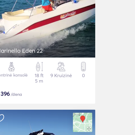
arinello Eden 22
ntrinė konsolė
18 ft
9 Kruizinė
0
5 m
$
396
/diena