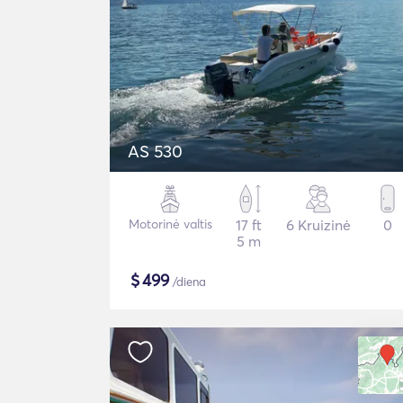
AS 530
Motorinė valtis
17 ft
6 Kruizinė
0
5 m
$
499
/diena