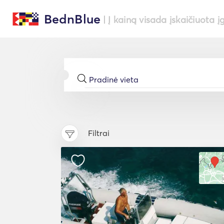
BednBlue
| Į kainą visada įskaičiuota į
Filtrai