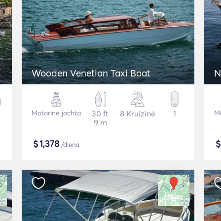
Wooden Venetian Taxi Boat
N
Motorinė jachta
30 ft
8 Kruizinė
1
Mo
9 m
$
1,378
/diena