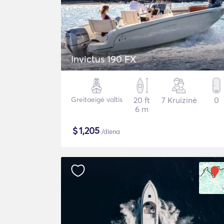
Invictus 190 FX
Greitaeigė valtis
20 ft
7 Kruizinė
0
6 m
$
1,205
/diena