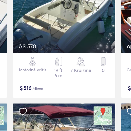
AS 570
o
Motorinė valtis
19 ft
7 Kruizinė
0
Gr
6 m
$
516
/diena