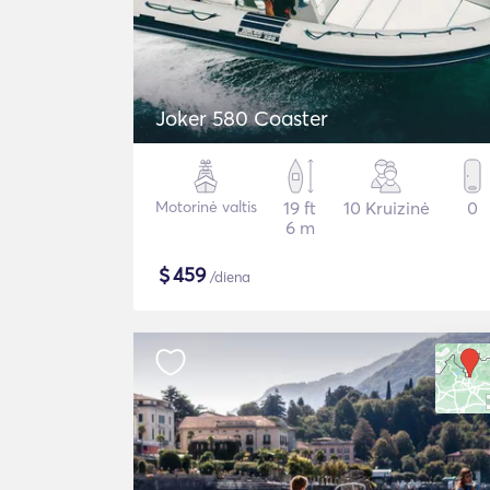
Joker 580 Coaster
Motorinė valtis
19 ft
10 Kruizinė
0
6 m
$
459
/diena