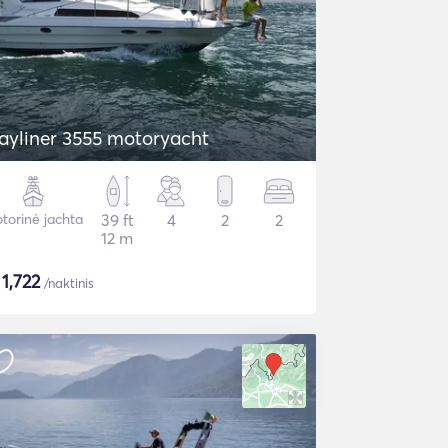
ayliner 3555 motoryacht
torinė jachta
39 ft
4
2
2
12 m
$
1,722
/naktinis