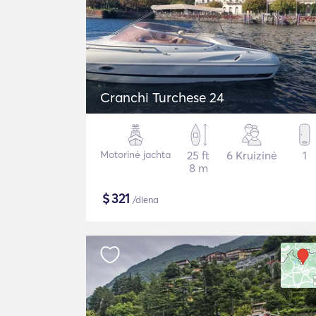
Cranchi Turchese 24
Motorinė jachta
25 ft
6 Kruizinė
1
8 m
$
321
/diena