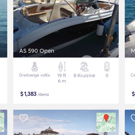
AS 590 Open
M
Greitaeigė valtis
19 ft
8 Kruizinė
0
Ce
6 m
$
1,383
/diena