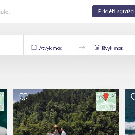
Pridėti sąrašą
gula.