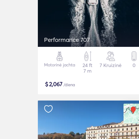
Performance 707
Motorinė jachta
24 ft
7 Kruizinė
0
7 m
$
2,067
/diena