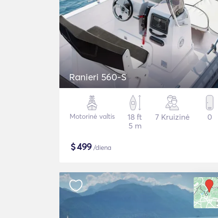
Ranieri 560-S
Motorinė valtis
18 ft
7 Kruizinė
0
5 m
$
499
/diena