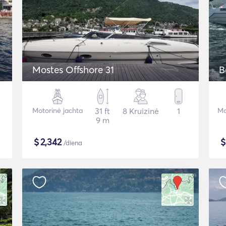
Mostes Offshore 31
B
Motorinė jachta
31 ft
8 Kruizinė
1
Mo
9 m
$
2,342
/diena