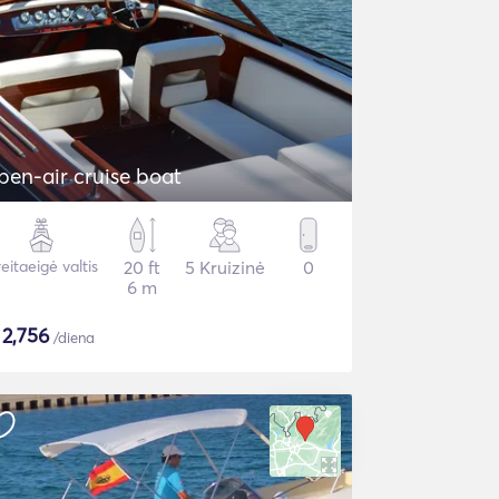
pen-air cruise boat
eitaeigė valtis
20 ft
5 Kruizinė
0
6 m
$
2,756
/diena