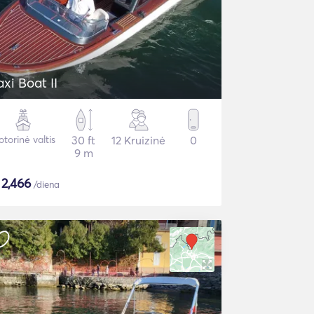
axi Boat II
torinė valtis
30 ft
12 Kruizinė
0
9 m
$
2,466
/diena