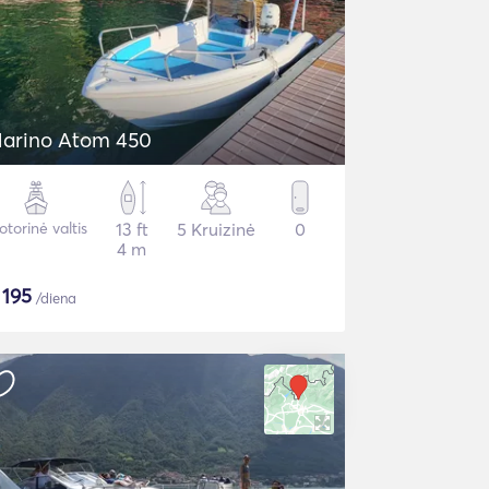
arino Atom 450
torinė valtis
13 ft
5 Kruizinė
0
4 m
$
195
/diena