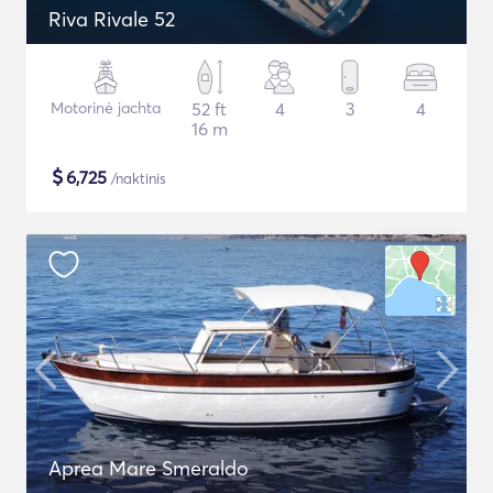
Riva Rivale 52
Motorinė jachta
52 ft
4
3
4
16 m
$
6,725
/naktinis
Aprea Mare Smeraldo