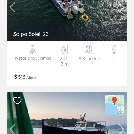
Salpa Soleil 23
Tvirtas pripučiamas
23 ft
8 Kruizinė
0
7 m
$
516
/diena