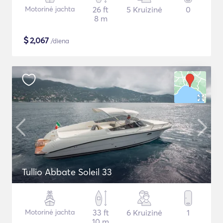
Motorinė jachta
26 ft
5 Kruizinė
0
8 m
$
2,067
/diena
Tullio Abbate Soleil 33
Motorinė jachta
33 ft
6 Kruizinė
1
10 m