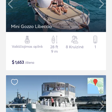
Mini Gozzo Libeccio
Vaikščiojimas aplink
28 ft
8 Kruizinė
1
9 m
$
1,653
/diena