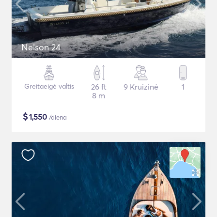
Nelson 24
Greitaeigė valtis
26 ft
9 Kruizinė
1
8 m
$
1,550
/diena