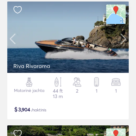
Riva Rivarama
Motorinė jachta
44 ft
2
1
1
13 m
$
3,904
/naktinis