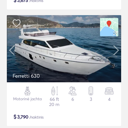
$
3,675
/naktinis
Ferretti 630
Motorinė jachta
66 ft
6
3
4
20 m
$
3,790
/naktinis