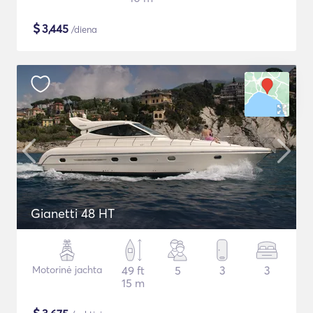
$
3,445
/diena
Gianetti 48 HT
Motorinė jachta
49 ft
5
3
3
15 m