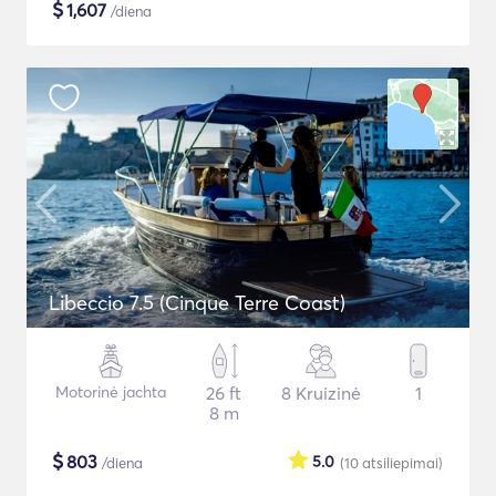
$
1,607
/diena
Libeccio 7.5 (Cinque Terre Coast)
Motorinė jachta
26 ft
8 Kruizinė
1
8 m
$
803
5.0
/diena
(10
atsiliepimai
)