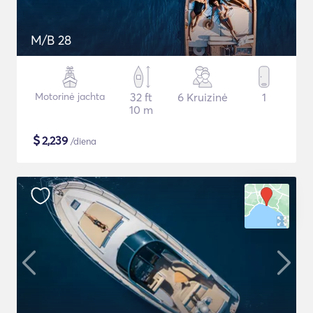
M/B 28
Motorinė jachta
32 ft
6 Kruizinė
1
10 m
$
2,239
/diena