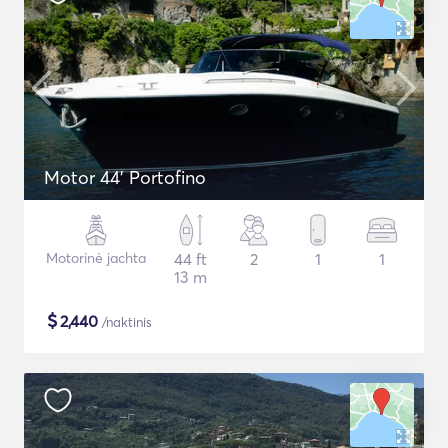
Motor 44' Portofino
Motorinė jachta
44 ft
2
1
1
13 m
$
2,440
/naktinis