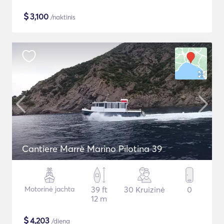
$
3,100
/naktinis
Cantiere Marrè Marino Pilotina 39
Motorinė jachta
39 ft
30 Kruizinė
0
12 m
$
4,203
/diena