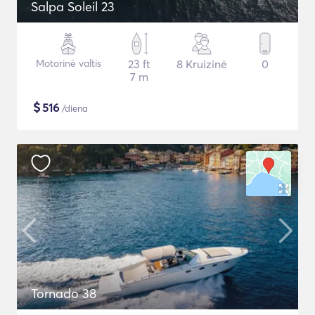
Salpa Soleil 23
Motorinė valtis
23 ft
8 Kruizinė
0
7 m
$
516
/diena
Tornado 38