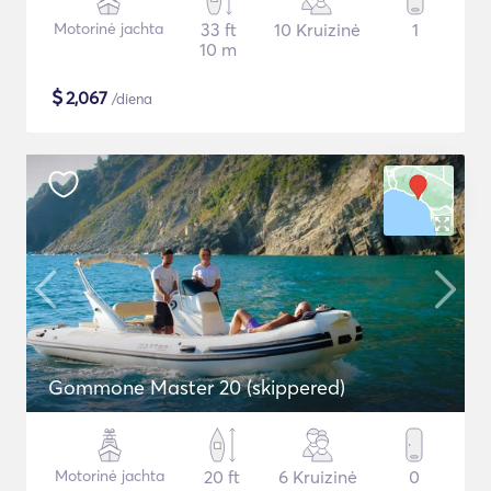
Motorinė jachta
33 ft
10 Kruizinė
1
10 m
$
2,067
/diena
Gommone Master 20 (skippered)
Motorinė jachta
20 ft
6 Kruizinė
0