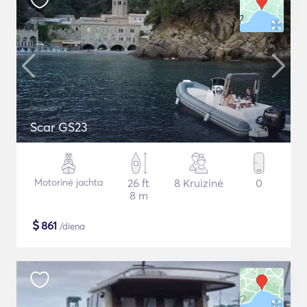
Scar GS23
Motorinė jachta
26 ft
8 Kruizinė
0
8 m
$
861
/diena