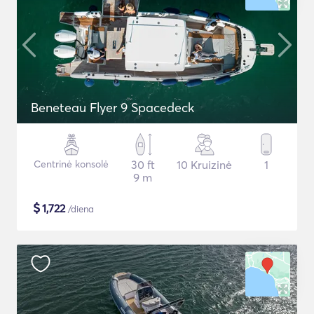
Beneteau Flyer 9 Spacedeck
Centrinė konsolė
30 ft
10 Kruizinė
1
9 m
$
1,722
/diena