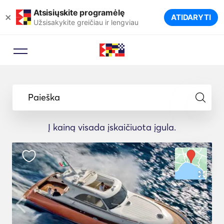
Atsisiųskite programėlę
×
ATIDARYTI
Užsisakykite greičiau ir lengviau
Paieška
Į kainą visada įskaičiuota įgula.