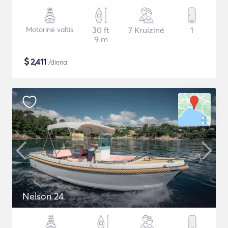
Motorinė valtis
30 ft
7 Kruizinė
1
9 m
$
2,411
/diena
Nelson 24