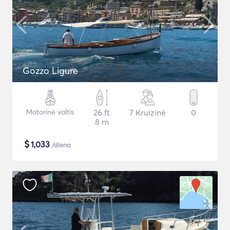
Gozzo Ligure
Motorinė valtis
26 ft
7 Kruizinė
0
8 m
$
1,033
/diena