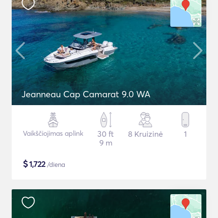
Jeanneau Cap Camarat 9.0 WA
Vaikščiojimas aplink
30 ft
8 Kruizinė
1
9 m
$
1,722
/diena