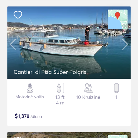
Cantieri di Pisa Super Polaris
Motorinė valtis
13 ft
10 Kruizinė
1
4 m
$
1,378
/diena