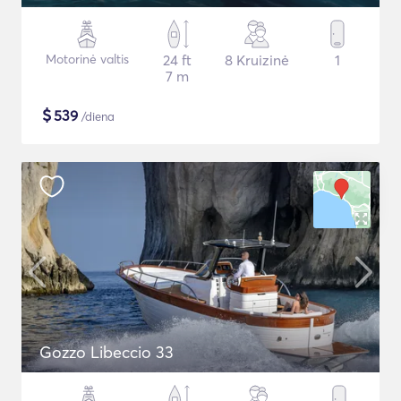
Motorinė valtis
24 ft
8 Kruizinė
1
7 m
$
539
/diena
Gozzo Libeccio 33