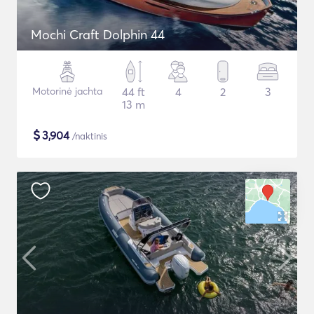
Mochi Craft Dolphin 44
Motorinė jachta
44 ft
4
2
3
13 m
$
3,904
/naktinis