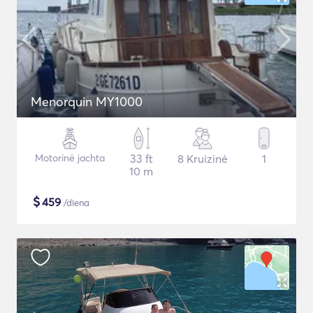
Menorquin MY1000
Motorinė jachta
33 ft
8 Kruizinė
1
10 m
$
459
/diena