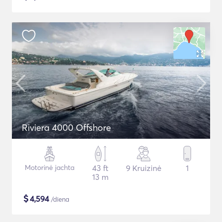
Riviera 4000 Offshore
Motorinė jachta
43 ft
9 Kruizinė
1
13 m
$
4,594
/diena