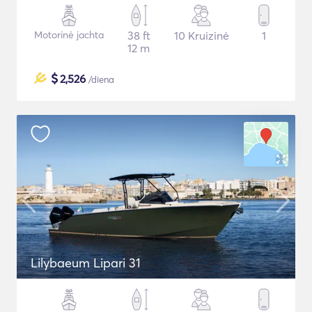
Motorinė jachta
38 ft
10 Kruizinė
1
12 m
$
2,526
/diena
Lilybaeum Lipari 31