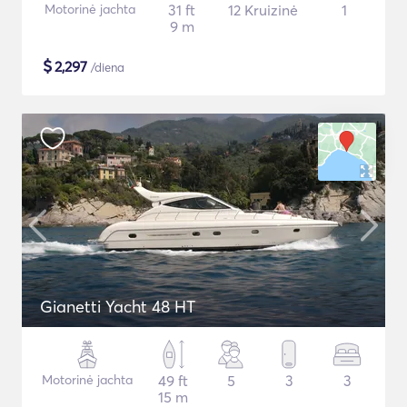
Motorinė jachta
31 ft
12 Kruizinė
1
9 m
$
2,297
/diena
Gianetti Yacht 48 HT
Motorinė jachta
49 ft
5
3
3
15 m