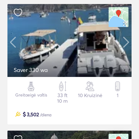
Saver 330 wa
Greitaeigė valtis
33 ft
10 Kruizinė
1
10 m
$
3,502
/diena