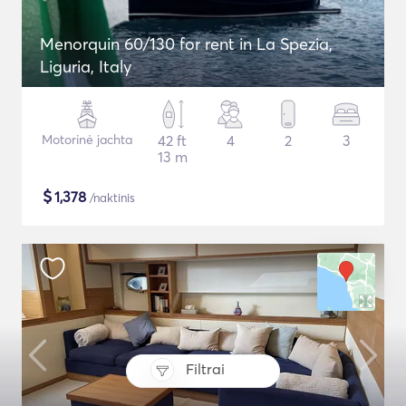
Menorquin 60/130 for rent in La Spezia,
Liguria, Italy
Motorinė jachta
42 ft
4
2
3
13 m
$
1,378
/naktinis
Filtrai