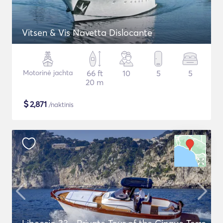
Vitsen & Vis Navetta Dislocante
Motorinė jachta
66 ft
10
5
5
20 m
$
2,871
/naktinis