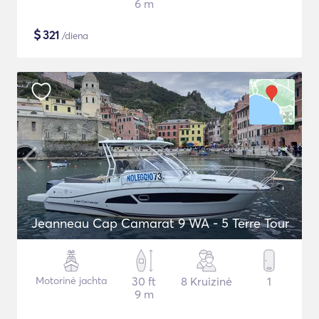
6 m
$
321
/diena
Jeanneau Cap Camarat 9 WA - 5 Terre Tour
Motorinė jachta
30 ft
8 Kruizinė
1
9 m