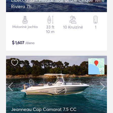
Libeccio 33 - Private Tour of the Cinque Terre
Riviera 7h
Motorinė jachta
33 ft
10 Kruizinė
1
10 m
$
1,607
/diena
Jeanneau Cap Camarat 7.5 CC