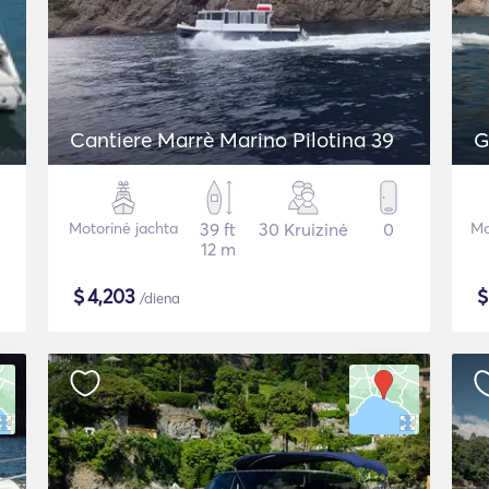
Cantiere Marrè Marino Pilotina 39
G
Motorinė jachta
39 ft
30 Kruizinė
0
Mo
12 m
$
4,203
/diena