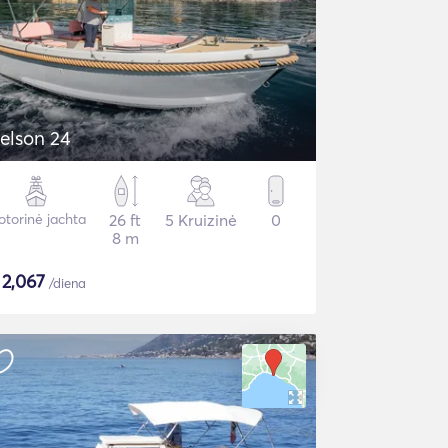
elson 24
torinė jachta
26 ft
5 Kruizinė
0
8 m
$
2,067
/diena