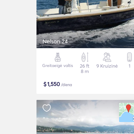
Nelson 24
Greitaeigė valtis
26 ft
9 Kruizinė
1
8 m
$
1,550
/diena