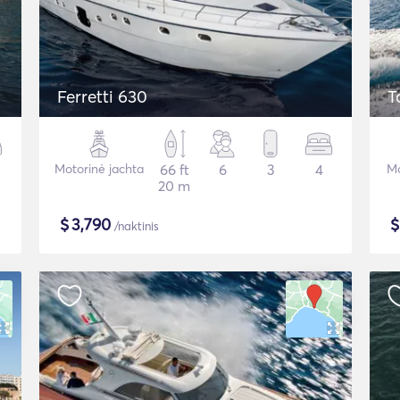
Ferretti 630
T
Motorinė jachta
66 ft
6
3
4
Mo
20 m
$
3,790
/naktinis