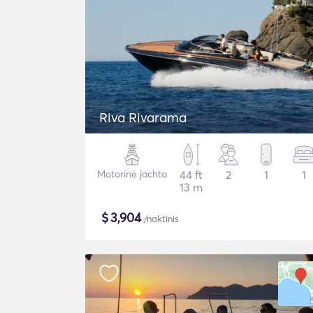
Riva Rivarama
Motorinė jachta
44 ft
2
1
1
13 m
$
3,904
/naktinis