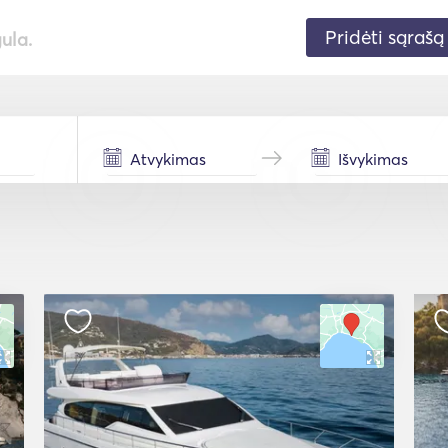
Pridėti sąrašą
gula.