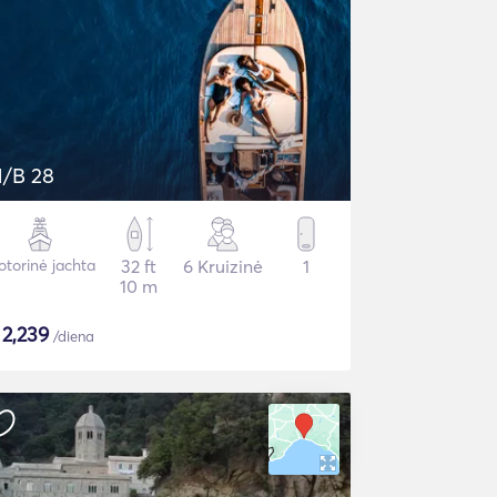
/B 28
torinė jachta
32 ft
6 Kruizinė
1
10 m
$
2,239
/diena