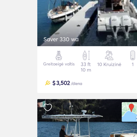
Saver 330 wa
Greitaeigė valtis
33 ft
10 Kruizinė
1
10 m
$
3,502
/diena