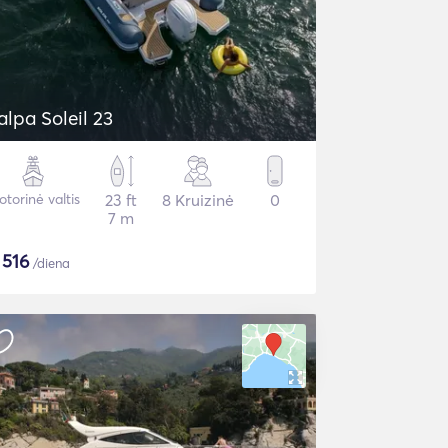
alpa Soleil 23
torinė valtis
23 ft
8 Kruizinė
0
7 m
$
516
/diena