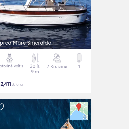
prea Mare Smeraldo
torinė valtis
30 ft
7 Kruizinė
1
9 m
$
2,411
/diena