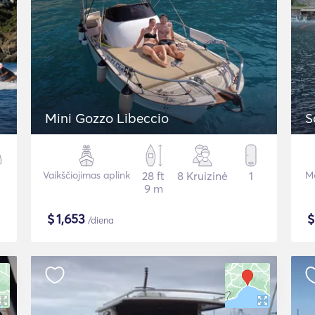
Mini Gozzo Libeccio
S
Vaikščiojimas aplink
28 ft
8 Kruizinė
1
Mo
9 m
$
1,653
/diena