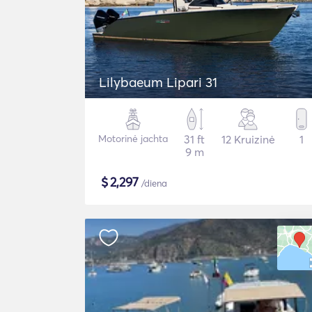
Lilybaeum Lipari 31
Motorinė jachta
31 ft
12 Kruizinė
1
9 m
$
2,297
/diena