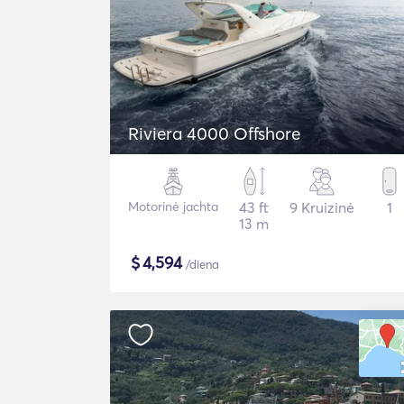
Riviera 4000 Offshore
Motorinė jachta
43 ft
9 Kruizinė
1
13 m
$
4,594
/diena