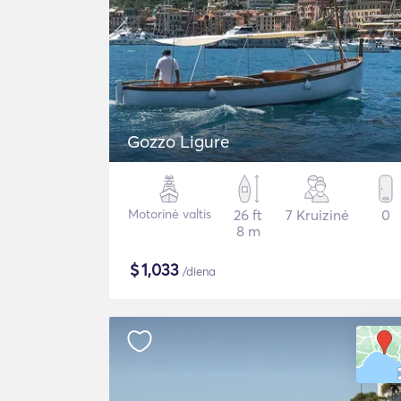
Gozzo Ligure
Motorinė valtis
26 ft
7 Kruizinė
0
8 m
$
1,033
/diena