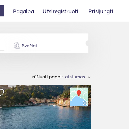
Pagalba
Užsiregistruoti
Prisijungti
Svečiai
rūšiuoti pagal:
>