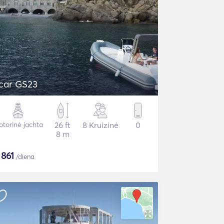
car GS23
torinė jachta
26 ft
8 Kruizinė
0
8 m
$
861
/diena