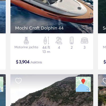
Mochi Craft Dolphin 44
S
Motorinė jachta
44 ft
4
2
3
Mo
13 m
$
3,904
/naktinis