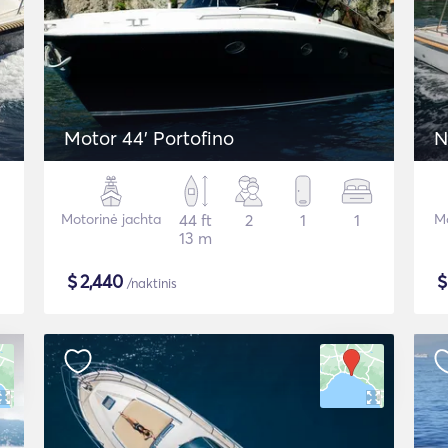
Motor 44' Portofino
N
Motorinė jachta
44 ft
2
1
1
Mo
13 m
$
2,440
/naktinis