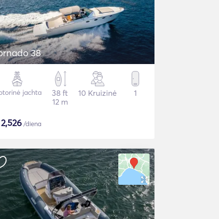
ornado 38
torinė jachta
38 ft
10 Kruizinė
1
12 m
$
2,526
/diena