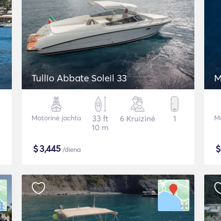
Tullio Abbate Soleil 33
M
Motorinė jachta
33 ft
6 Kruizinė
1
Mo
10 m
$
3,445
/diena