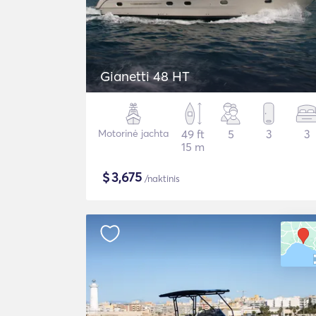
Gianetti 48 HT
Motorinė jachta
49 ft
5
3
3
15 m
$
3,675
/naktinis