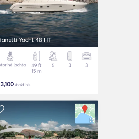
ianetti Yacht 48 HT
torinė jachta
49 ft
5
3
3
15 m
$
3,100
/naktinis