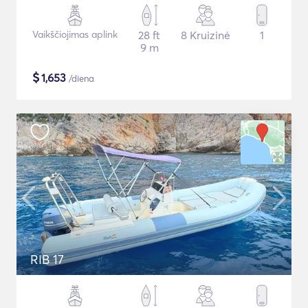
Vaikščiojimas aplink
28 ft
8 Kruizinė
1
9 m
$
1,653
/diena
RIB 17