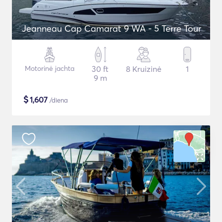
Jeanneau Cap Camarat 9 WA - 5 Terre Tour
Motorinė jachta
30 ft
8 Kruizinė
1
9 m
$
1,607
/diena