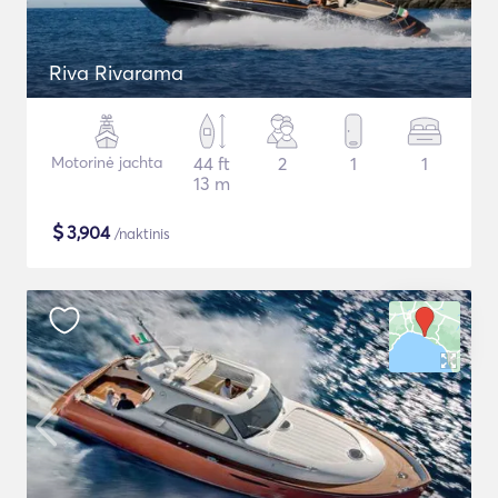
Riva Rivarama
Motorinė jachta
44 ft
2
1
1
13 m
$
3,904
/naktinis