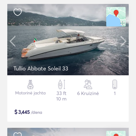
Tullio Abbate Soleil 33
Motorinė jachta
33 ft
6 Kruizinė
1
10 m
$
3,445
/diena