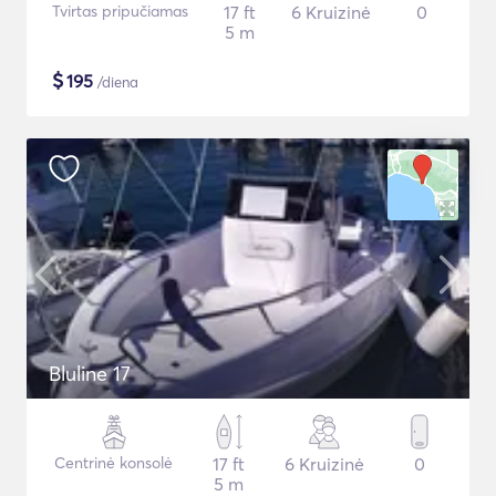
Tvirtas pripučiamas
17 ft
6 Kruizinė
0
5 m
$
195
/diena
Bluline 17
Centrinė konsolė
17 ft
6 Kruizinė
0
5 m