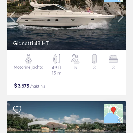
Gianetti 48 HT
Motorinė jachta
49 ft
5
3
3
15 m
$
3,675
/naktinis