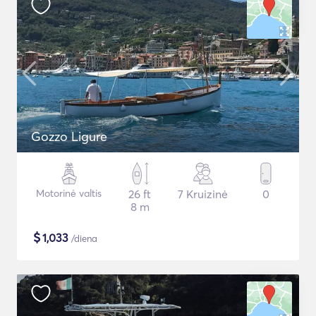
Gozzo Ligure
Motorinė valtis
26 ft
7 Kruizinė
0
8 m
$
1,033
/diena