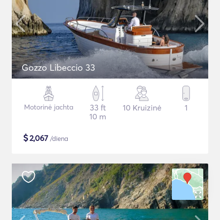
Gozzo Libeccio 33
Motorinė jachta
33 ft
10 Kruizinė
1
10 m
$
2,067
/diena