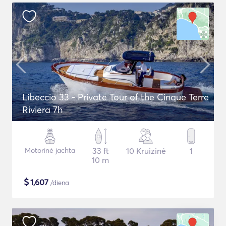
Libeccio 33 - Private Tour of the Cinque Terre
Riviera 7h
Motorinė jachta
33 ft
10 Kruizinė
1
10 m
$
1,607
/diena