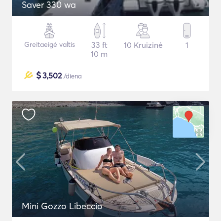
Saver 330 wa
Greitaeigė valtis
33 ft
10 Kruizinė
1
10 m
$
3,502
/diena
Mini Gozzo Libeccio