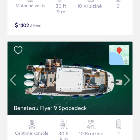
Motorinė valtis
30 ft
10 Kruizinė
0
9 m
$
1,102
/diena
Beneteau Flyer 9 Spacedeck
Centrinė konsolė
30 ft
10 Kruizinė
1
9 m