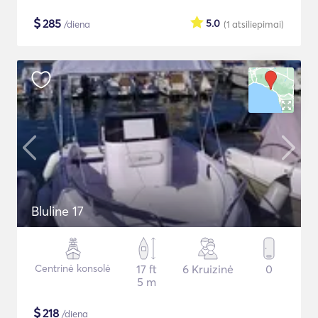
$
285
5.0
/diena
(1
atsiliepimai
)
Bluline 17
Centrinė konsolė
17 ft
6 Kruizinė
0
5 m
$
218
/diena