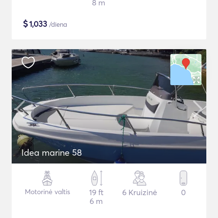
8 m
$
1,033
/diena
Idea marine 58
Motorinė valtis
19 ft
6 Kruizinė
0
6 m