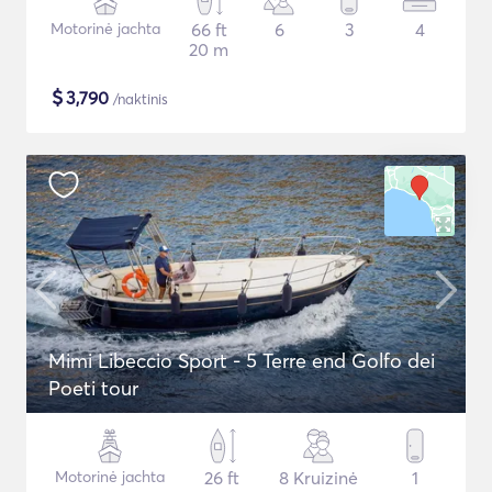
Motorinė jachta
66 ft
6
3
4
20 m
$
3,790
/naktinis
Mimi Libeccio Sport - 5 Terre end Golfo dei
Poeti tour
Motorinė jachta
26 ft
8 Kruizinė
1