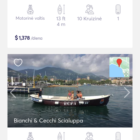
Motorinė valtis
13 ft
10 Kruizinė
1
4 m
$
1,378
/diena
Bianchi & Cecchi Scialuppa