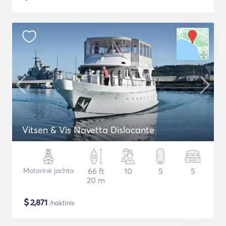
Vitsen & Vis Navetta Dislocante
Motorinė jachta
66 ft
10
5
5
20 m
$
2,871
/naktinis