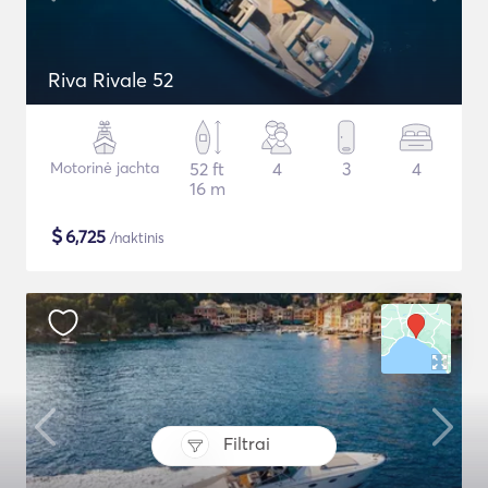
Riva Rivale 52
Motorinė jachta
52 ft
4
3
4
16 m
$
6,725
/naktinis
Filtrai