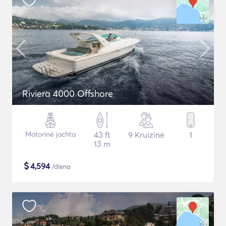
Riviera 4000 Offshore
Motorinė jachta
43 ft
9 Kruizinė
1
13 m
$
4,594
/diena