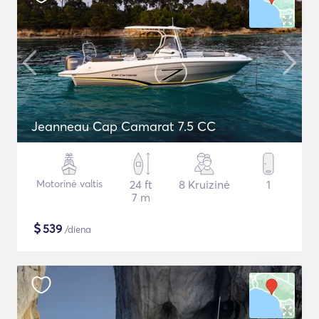
Jeanneau Cap Camarat 7.5 CC
Motorinė valtis
24 ft
8 Kruizinė
1
7 m
$
539
/diena