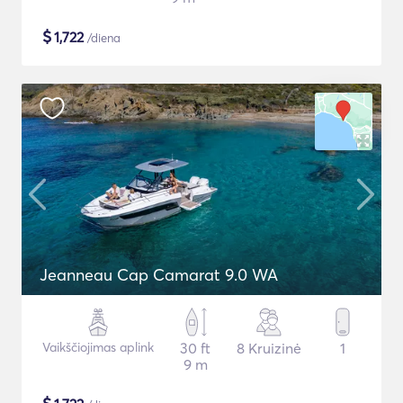
$
1,722
/diena
Jeanneau Cap Camarat 9.0 WA
Vaikščiojimas aplink
30 ft
8 Kruizinė
1
9 m