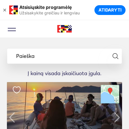
Atsisiųskite programėlę
×
ATIDARYTI
Užsisakykite greičiau ir lengviau
Paieška
Į kainą visada įskaičiuota įgula.