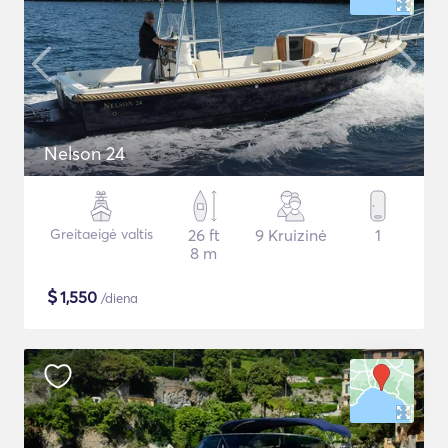
Nelson 24
Greitaeigė valtis
26 ft
9 Kruizinė
1
8 m
$
1,550
/diena