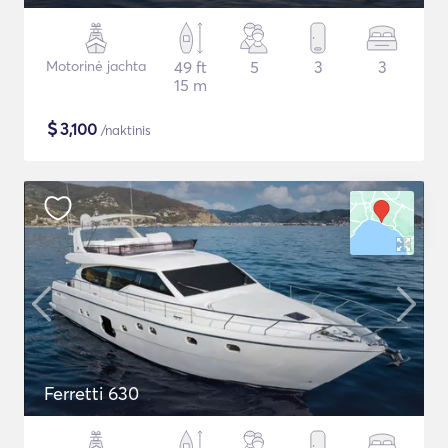
Motorinė jachta
49 ft
5
3
3
15 m
$
3,100
/naktinis
Ferretti 630