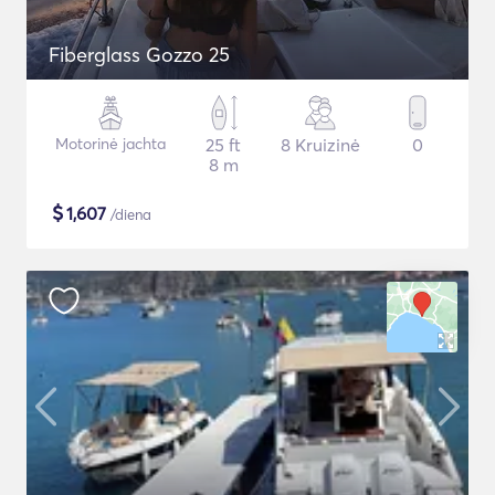
Fiberglass Gozzo 25
Motorinė jachta
25 ft
8 Kruizinė
0
8 m
$
1,607
/diena