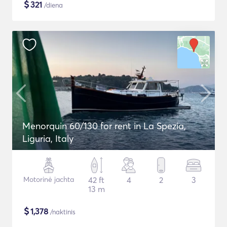
$
321
/diena
Menorquin 60/130 for rent in La Spezia,
Liguria, Italy
Motorinė jachta
42 ft
4
2
3
13 m
$
1,378
/naktinis