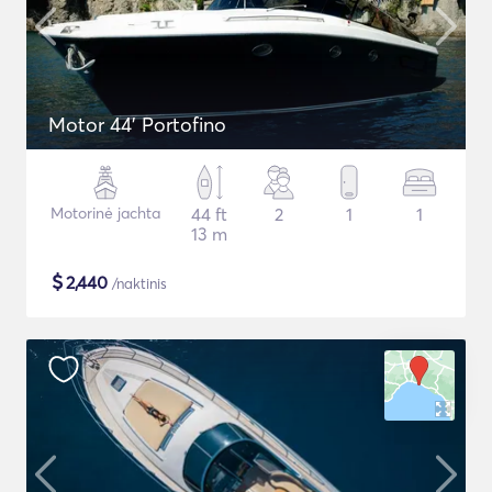
Motor 44' Portofino
Motorinė jachta
44 ft
2
1
1
13 m
$
2,440
/naktinis