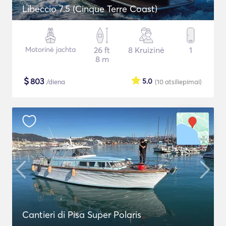
Libeccio 7.5 (Cinque Terre Coast)
Motorinė jachta
26 ft
8 Kruizinė
1
8 m
$
803
5.0
/diena
(10
atsiliepimai
)
Cantieri di Pisa Super Polaris