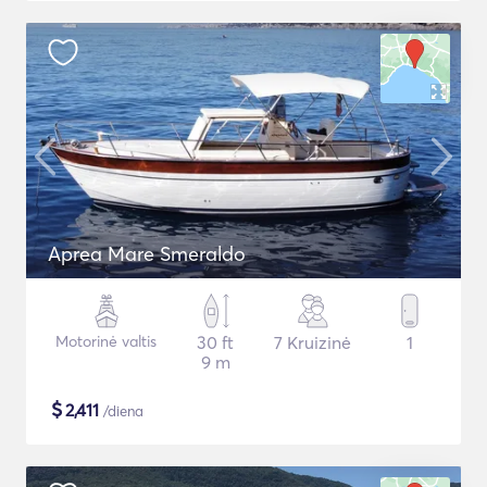
Aprea Mare Smeraldo
Motorinė valtis
30 ft
7 Kruizinė
1
9 m
$
2,411
/diena