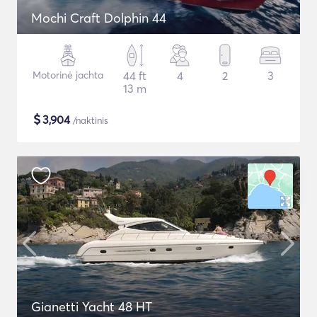
Mochi Craft Dolphin 44
Motorinė jachta
44 ft
4
2
3
13 m
$
3,904
/naktinis
Gianetti Yacht 48 HT