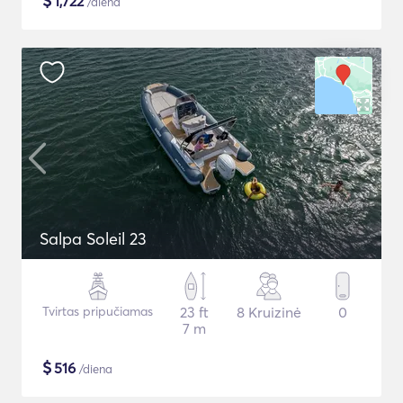
$
1,722
/diena
Salpa Soleil 23
Tvirtas pripučiamas
23 ft
8 Kruizinė
0
7 m
$
516
/diena