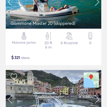
Gommone Master 20 (skippered)
Motorinė jachta
20 ft
6 Kruizinė
0
6 m
$
321
/diena