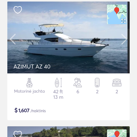
AZIMUT AZ 40
Motorinė jachta
42 ft
6
2
2
13 m
$
1,607
/naktinis