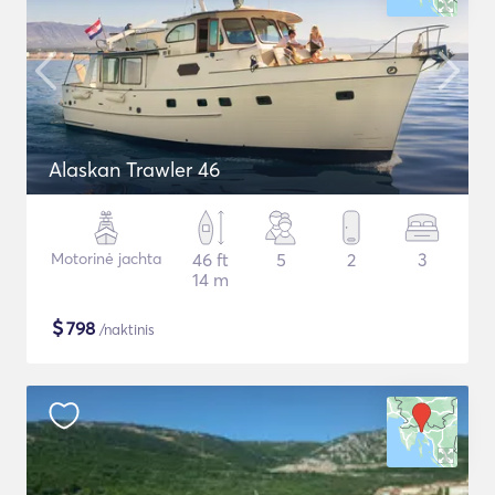
Alaskan Trawler 46
Motorinė jachta
46 ft
5
2
3
14 m
$
798
/naktinis