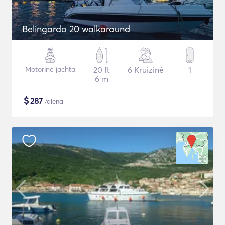
Belingardo 20 walkaround
Motorinė jachta
20 ft
6 Kruizinė
1
6 m
$
287
/diena