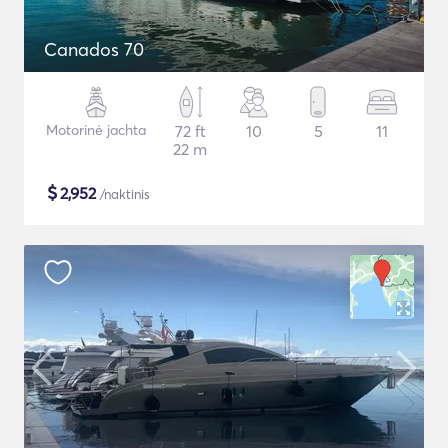
Canados 70
Motorinė jachta
72 ft
10
5
11
22 m
$
2,952
/naktinis