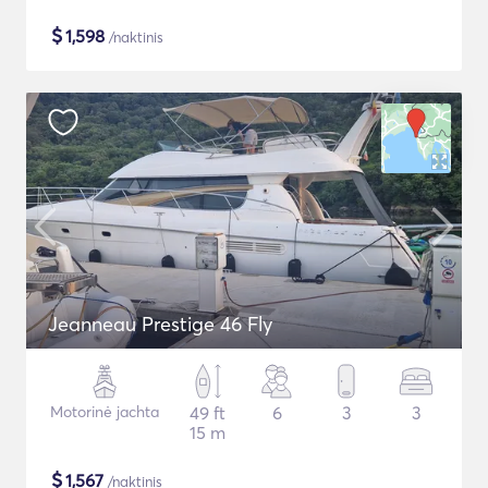
$
1,598
/naktinis
Jeanneau Prestige 46 Fly
Motorinė jachta
49 ft
6
3
3
15 m
$
1,567
/naktinis