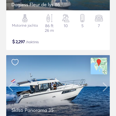
Dagless Fleur de lys 86
Motorinė jachta
86 ft
10
5
7
26 m
$
2,297
/naktinis
Skilso Panorama 35