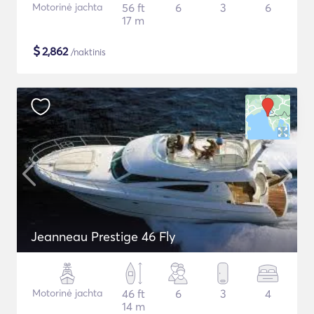
Motorinė jachta
56 ft
6
3
6
17 m
$
2,862
/naktinis
Jeanneau Prestige 46 Fly
Motorinė jachta
46 ft
6
3
4
14 m