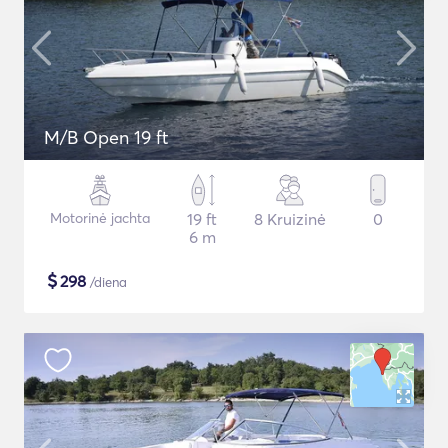
M/B Open 19 ft
Motorinė jachta
19 ft
8 Kruizinė
0
6 m
$
298
/diena