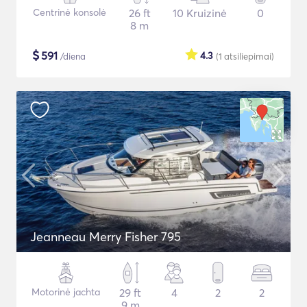
Centrinė konsolė
26 ft
10 Kruizinė
0
8 m
$
591
4.3
/diena
(1
atsiliepimai
)
Jeanneau Merry Fisher 795
Motorinė jachta
29 ft
4
2
2
9 m