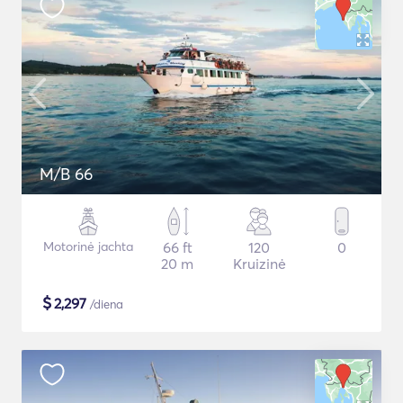
M/B 66
Motorinė jachta
66 ft
120
0
20 m
Kruizinė
$
2,297
/diena