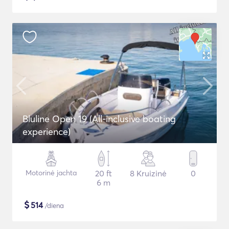
Bluline Open 19 (All-inclusive boating
experience)
Motorinė jachta
20 ft
8 Kruizinė
0
6 m
$
514
/diena