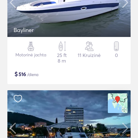
Bayliner
Motorinė jachta
25 ft
11 Kruizinė
0
8 m
$
516
/diena