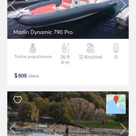
Marlin Dynamic 790 Pro
Tvirtas pripučiamas
26 ft
12 Kruizinė
0
8 m
$
505
/diena