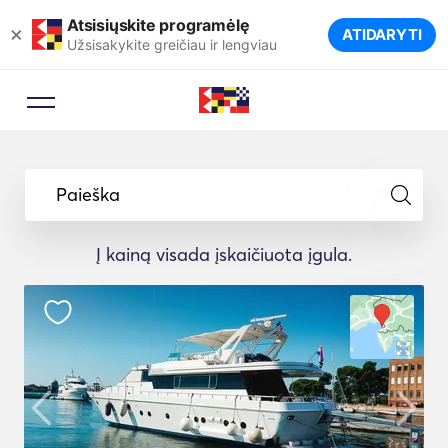
Atsisiųskite programėlę
×
ATIDARYTI
Užsisakykite greičiau ir lengviau
Paieška
Į kainą visada įskaičiuota įgula.