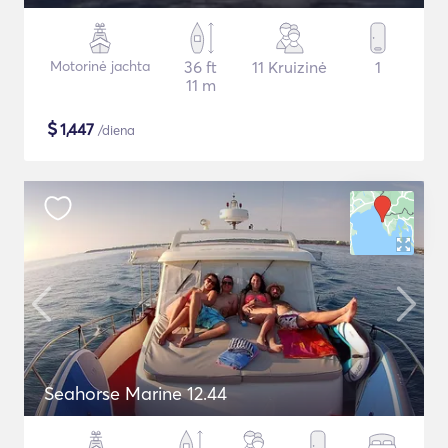
Motorinė jachta
36 ft
11 Kruizinė
1
11 m
$
1,447
/diena
Seahorse Marine 12.44