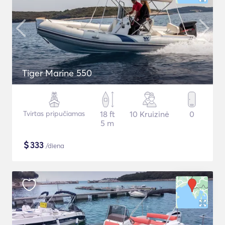
Tiger Marine 550
Tvirtas pripučiamas
18 ft
10 Kruizinė
0
5 m
$
333
/diena