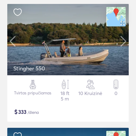
Stingher 550
Tvirtas pripučiamas
18 ft
10 Kruizinė
0
5 m
$
333
/diena