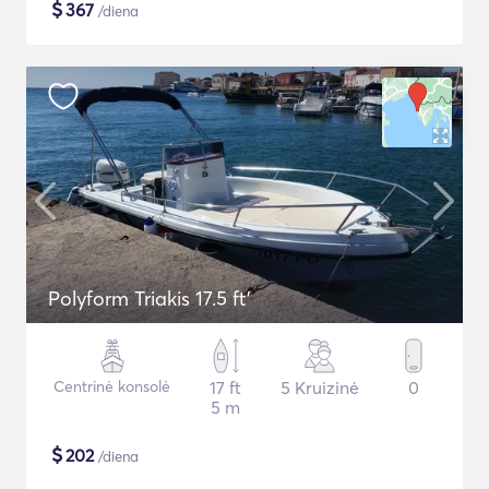
$
367
/diena
Polyform Triakis 17.5 ft'
Centrinė konsolė
17 ft
5 Kruizinė
0
5 m
$
202
/diena