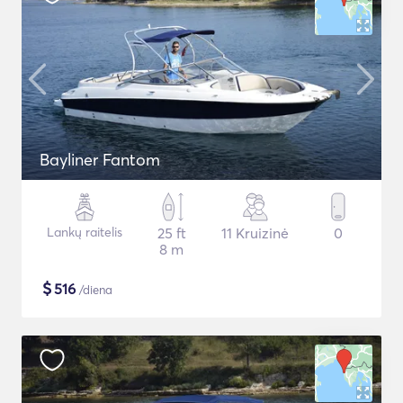
Bayliner Fantom
Lankų raitelis
25 ft
11 Kruizinė
0
8 m
$
516
/diena