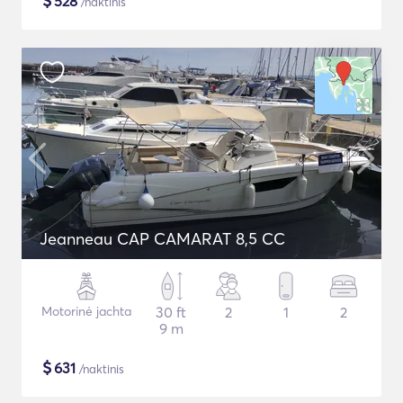
$
528
/naktinis
Jeanneau CAP CAMARAT 8,5 CC
Motorinė jachta
30 ft
2
1
2
9 m
$
631
/naktinis