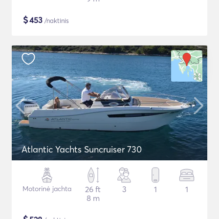
$
453
/naktinis
Atlantic Yachts Suncruiser 730
Motorinė jachta
26 ft
3
1
1
8 m