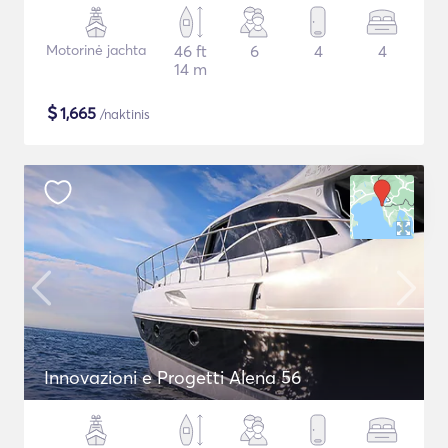
Motorinė jachta
46 ft
6
4
4
14 m
$
1,665
/naktinis
Innovazioni e Progetti Alena 56