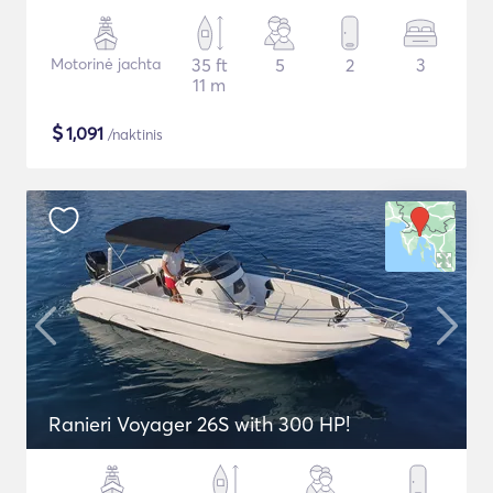
Motorinė jachta
35 ft
5
2
3
11 m
$
1,091
/naktinis
Ranieri Voyager 26S with 300 HP!