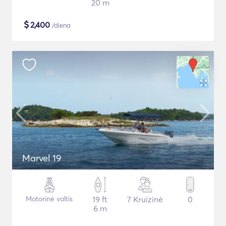
20 m
$
2,400
/diena
Marvel 19
Motorinė valtis
19 ft
7 Kruizinė
0
6 m