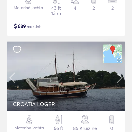
Motorinė jachta
43 ft
4
2
2
13 m
$
689
/naktinis
CROATIA LOGER
Motorinė jachta
66 ft
85 Kruizinė
0