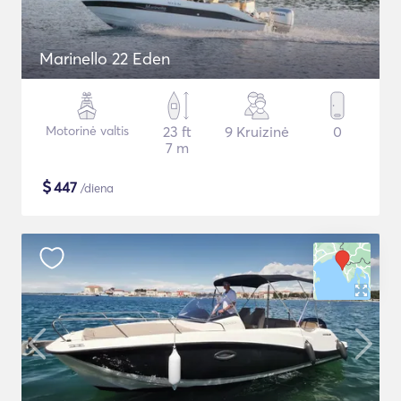
Marinello 22 Eden
Motorinė valtis
23 ft
9 Kruizinė
0
7 m
$
447
/diena