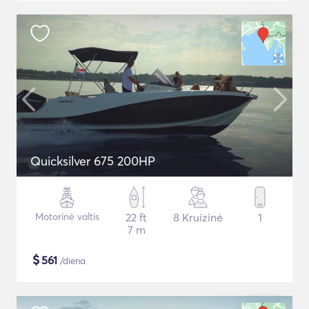
Quicksilver 675 200HP
Motorinė valtis
22 ft
8 Kruizinė
1
7 m
$
561
/diena