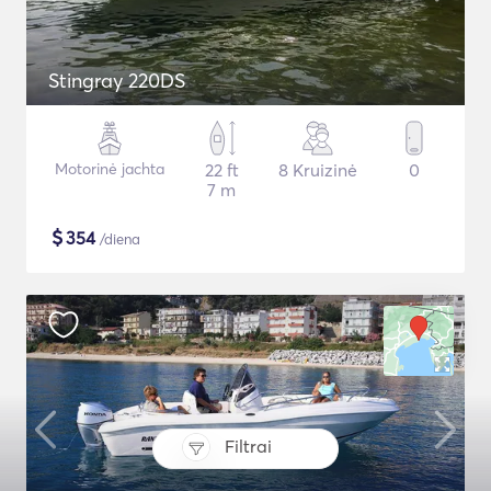
Stingray 220DS
Motorinė jachta
22 ft
8 Kruizinė
0
7 m
$
354
/diena
Filtrai