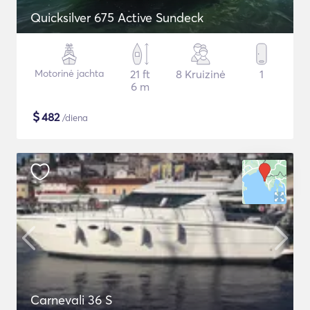
Quicksilver 675 Active Sundeck
Motorinė jachta
21 ft
8 Kruizinė
1
6 m
$
482
/diena
Carnevali 36 S