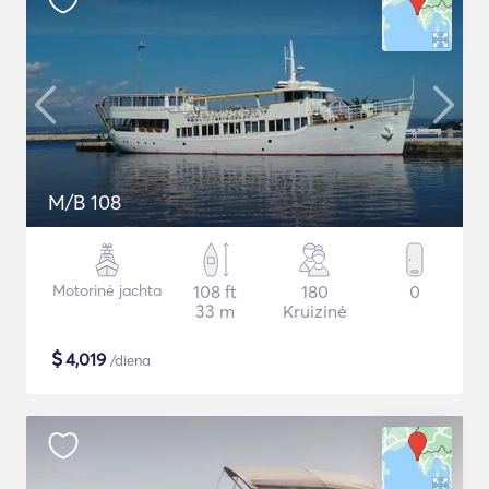
M/B 108
Motorinė jachta
108 ft
180
0
33 m
Kruizinė
$
4,019
/diena