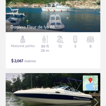
Dagless Fleur de lys 86
Motorinė jachta
86 ft
10
5
8
26 m
$
2,067
/naktinis