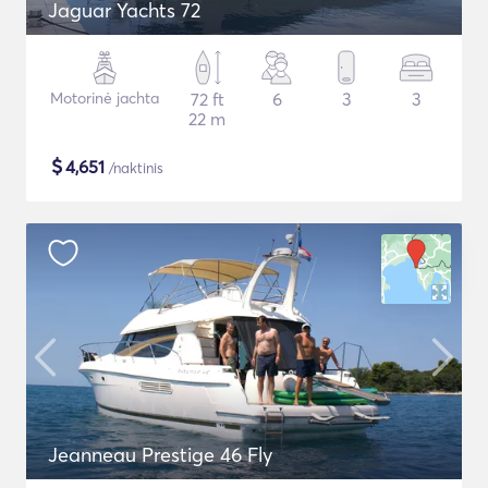
Jaguar Yachts 72
Motorinė jachta
72 ft
6
3
3
22 m
$
4,651
/naktinis
Jeanneau Prestige 46 Fly