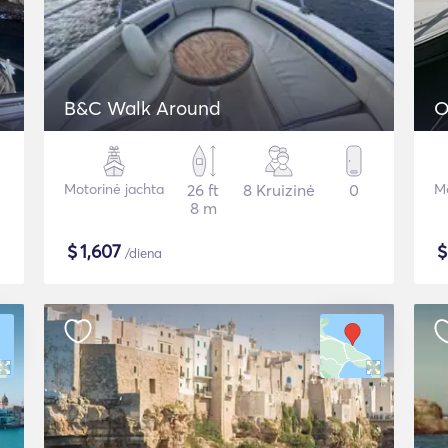
B&C Walk Around
O
Motorinė jachta
26 ft
8 Kruizinė
0
Mo
8 m
$
1,607
/diena