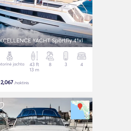
XCELLENCE YACHT Sportfly 41xl
torinė jachta
43 ft
8
3
4
13 m
$
2,067
/naktinis