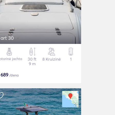
iart 30
torinė jachta
30 ft
8 Kruizinė
1
9 m
$
689
/diena