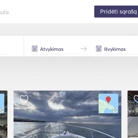
Pridėti sąrašą
gula.