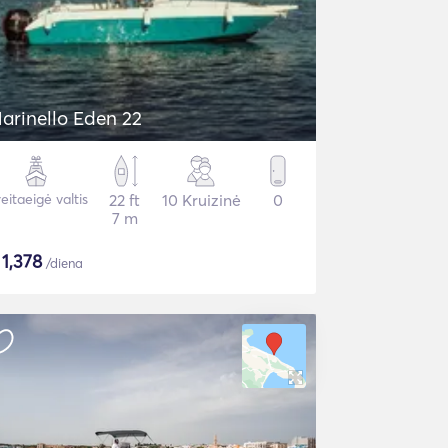
arinello Eden 22
eitaeigė valtis
22 ft
10 Kruizinė
0
7 m
$
1,378
/diena