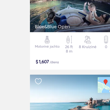
Blue&Blue Open
Motorinė jachta
26 ft
8 Kruizinė
0
8 m
$
1,607
/diena