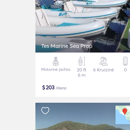
Tes Marine Sea Prop
Motorinė jachta
20 ft
6 Kruizinė
0
6 m
$
203
/diena