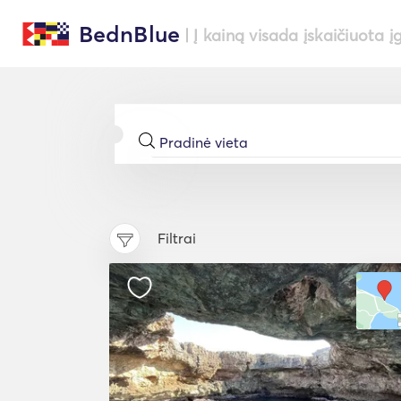
BednBlue
| Į kainą visada įskaičiuota į
Filtrai