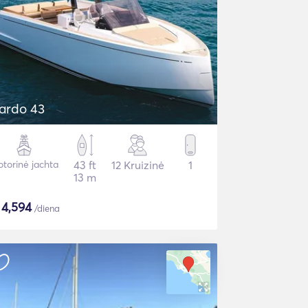
ardo 43
torinė jachta
43 ft
12 Kruizinė
1
13 m
$
4,594
/diena