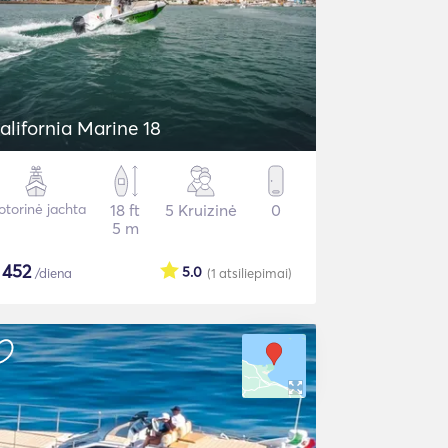
alifornia Marine 18
torinė jachta
18 ft
5 Kruizinė
0
5 m
$
452
5.0
/diena
(1
atsiliepimai
)