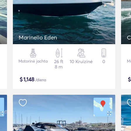
Marinello Eden
C
Motorinė jachta
26 ft
10 Kruizinė
0
Mo
8 m
$
1,148
/diena