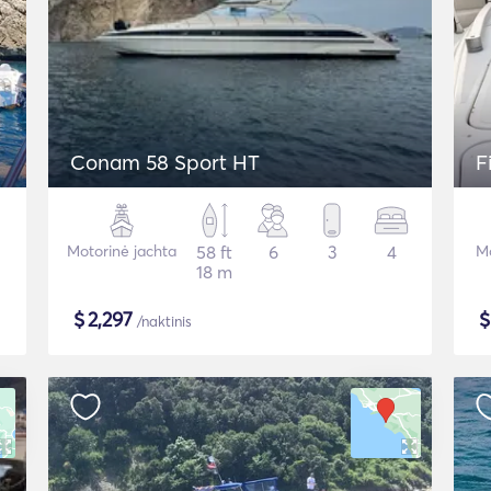
Conam 58 Sport HT
F
Motorinė jachta
58 ft
6
3
4
Mo
18 m
$
2,297
/naktinis