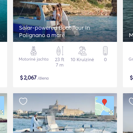
Solar-powered Boat Tour in
Polignano a mare
M
Motorinė jachta
23 ft
10 Kruizinė
0
Gr
7 m
$
2,067
/diena