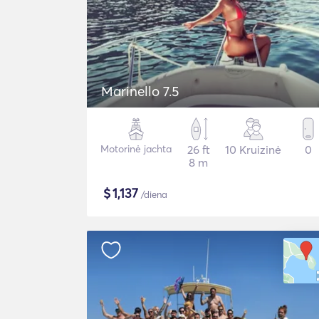
Marinello 7.5
Motorinė jachta
26 ft
10 Kruizinė
0
8 m
$
1,137
/diena