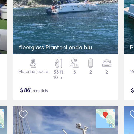
fiberglass Piantoni onda blu
P
Motorinė jachta
33 ft
6
2
2
Mo
10 m
$
861
/naktinis