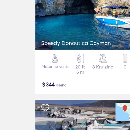
Speedy Donautica Cayman
Motorinė valtis
20 ft
8 Kruizinė
0
6 m
$
344
/diena