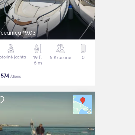
ceanica 19.03
torinė jachta
19 ft
5 Kruizinė
0
6 m
$
574
/diena