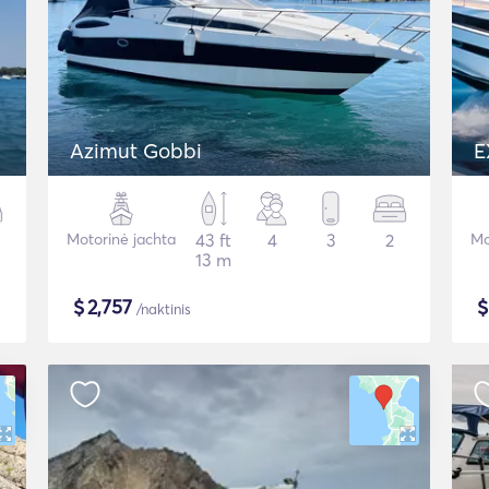
Azimut Gobbi
E
Motorinė jachta
43 ft
4
3
2
Mo
13 m
$
2,757
/naktinis