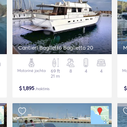
Cantieri Baglietto Baglietto 20
M
Motorinė jachta
69 ft
8
4
4
Mo
21 m
$
1,895
/naktinis