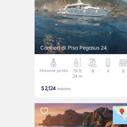
Cantieri di Pisa Pegasus 24
Motorinė jachta
79 ft
8
4
8
24 m
$
2,124
/naktinis