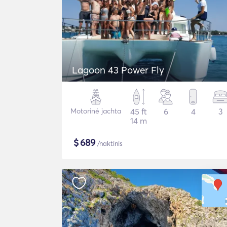
Lagoon 43 Power Fly
Motorinė jachta
45 ft
6
4
3
14 m
$
689
/naktinis