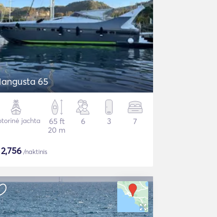
angusta 65
torinė jachta
65 ft
6
3
7
20 m
$
2,756
/naktinis