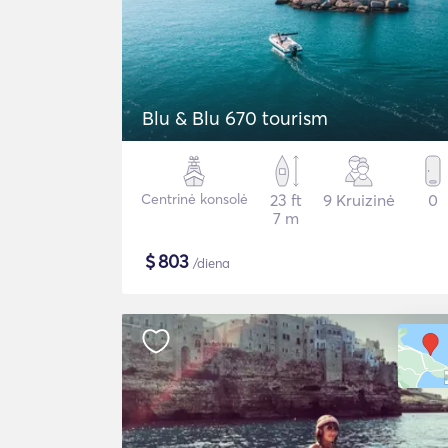
Blu & Blu 670 tourism
Centrinė konsolė
23 ft
9 Kruizinė
0
7 m
$
803
/diena