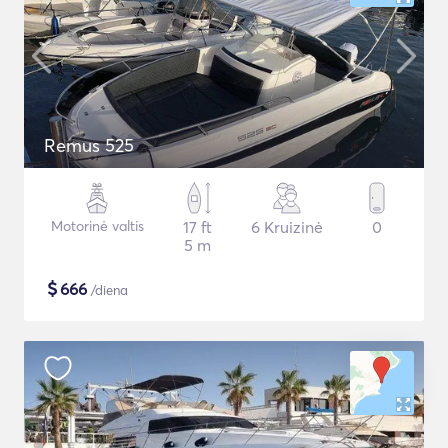
Remus 525
Motorinė valtis
17 ft
6 Kruizinė
0
5 m
$
666
/diena