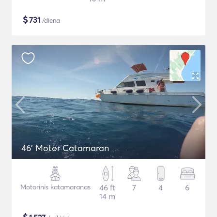
$
731
/diena
46' Motor Catamaran
Motorinis katamaranas
46 ft
7
4
6
14 m