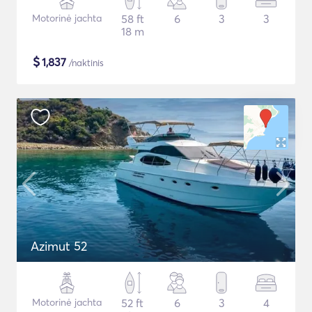
Motorinė jachta
58 ft
6
3
3
18 m
$
1,837
/naktinis
Azimut 52
Motorinė jachta
52 ft
6
3
4