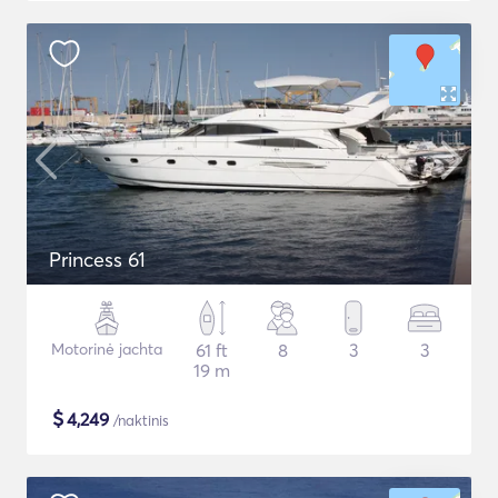
Princess 61
Motorinė jachta
61 ft
8
3
3
19 m
$
4,249
/naktinis