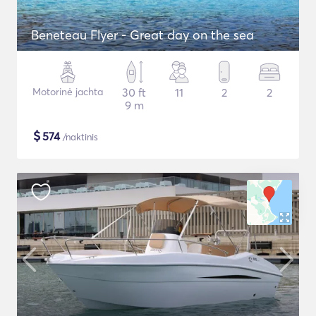
Beneteau Flyer - Great day on the sea
Motorinė jachta
30 ft
11
2
2
9 m
$
574
/naktinis