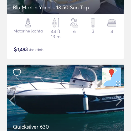
Blu Martin Yachts 13.50 Sun Top
Motorinė jachta
44 ft
6
3
4
13 m
$
1,493
/naktinis
Quicksilver 630