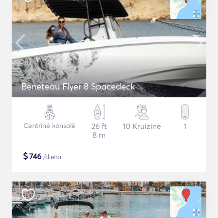
Beneteau Flyer 8 Spacedeck
Centrinė konsolė
26 ft
10 Kruizinė
1
8 m
$
746
/diena