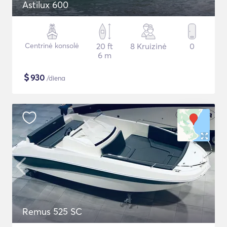
Astilux 600
Centrinė konsolė
20 ft
8 Kruizinė
0
6 m
$
930
/diena
Remus 525 SC