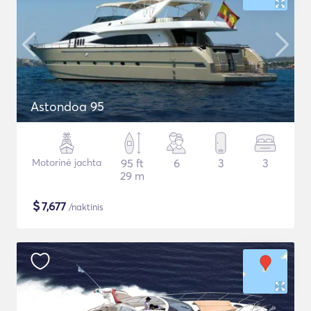
Astondoa 95
Motorinė jachta
95 ft
6
3
3
29 m
$
7,677
/naktinis