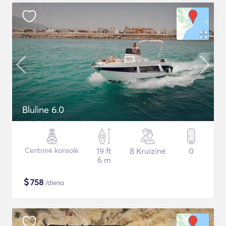
Bluline 6.0
Centrinė konsolė
19 ft
8 Kruizinė
0
6 m
$
758
/diena