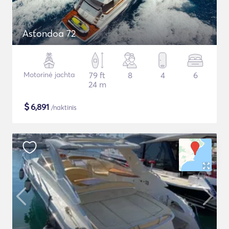
Astondoa 72
Motorinė jachta
79 ft
8
4
6
24 m
$
6,891
/naktinis