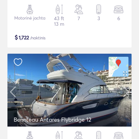
Motorinė jachta
43 ft
7
3
6
13 m
$
1,722
/naktinis
Beneteau Antares Flybridge 12