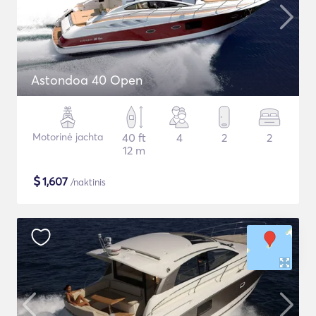
Astondoa 40 Open
Motorinė jachta
40 ft
4
2
2
12 m
$
1,607
/naktinis