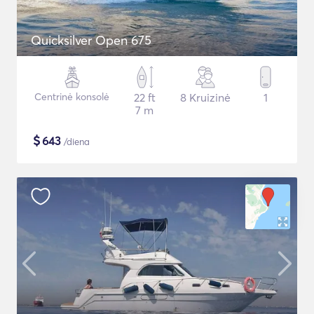
Quicksilver Open 675
Centrinė konsolė
22 ft
8 Kruizinė
1
7 m
$
643
/diena