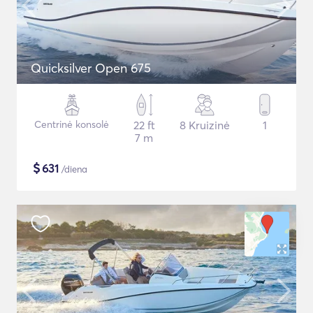
Quicksilver Open 675
Centrinė konsolė
22 ft
8 Kruizinė
1
7 m
$
631
/diena