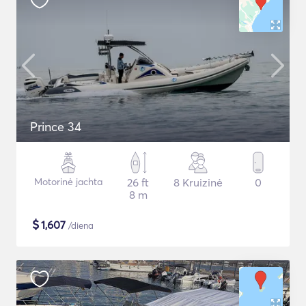
Prince 34
Motorinė jachta
26 ft
8 Kruizinė
0
8 m
$
1,607
/diena