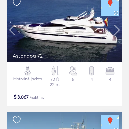
Astondoa 72
Motorinė jachta
72 ft
8
4
4
22 m
$
3,067
/naktinis