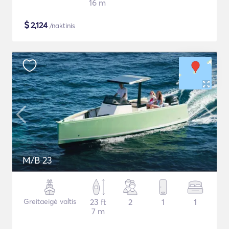
16 m
$
2,124
/naktinis
M/B 23
Greitaeigė valtis
23 ft
2
1
1
7 m