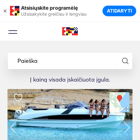
Atsisiųskite programėlę
×
ATIDARYTI
Užsisakykite greičiau ir lengviau
Paieška
Į kainą visada įskaičiuota įgula.