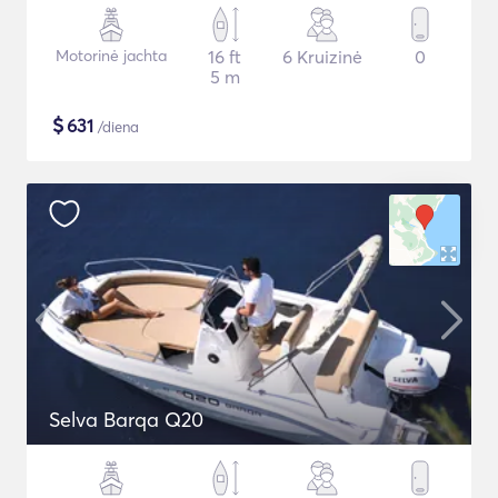
Motorinė jachta
16 ft
6 Kruizinė
0
5 m
$
631
/diena
Selva Barqa Q20