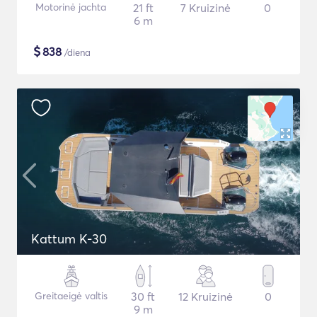
Motorinė jachta
21 ft
7 Kruizinė
0
6 m
$
838
/diena
Kattum K-30
Greitaeigė valtis
30 ft
12 Kruizinė
0
9 m