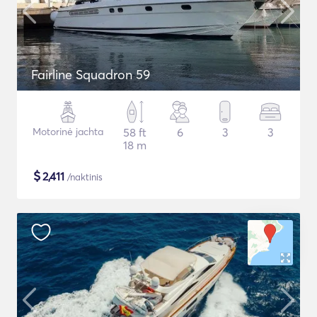
Fairline Squadron 59
Motorinė jachta
58 ft
6
3
3
18 m
$
2,411
/naktinis