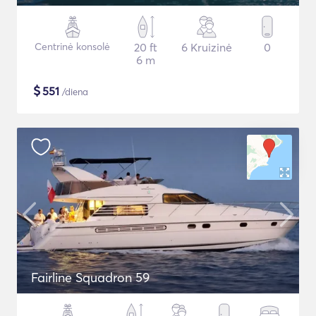
Centrinė konsolė
20 ft
6 Kruizinė
0
6 m
$
551
/diena
Fairline Squadron 59