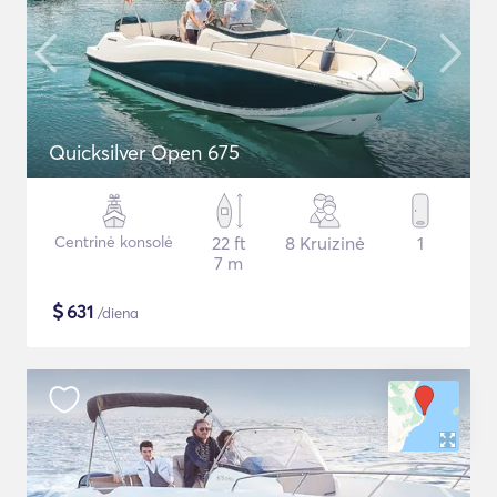
Quicksilver Open 675
Centrinė konsolė
22 ft
8 Kruizinė
1
7 m
$
631
/diena