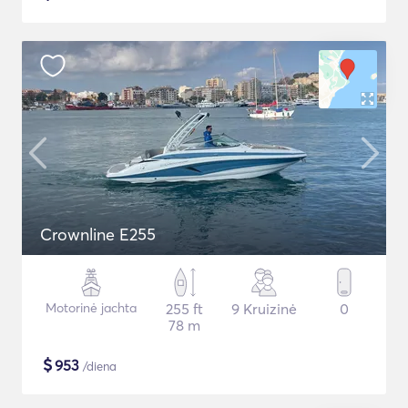
Crownline E255
Motorinė jachta
255 ft
9 Kruizinė
0
78 m
$
953
/diena