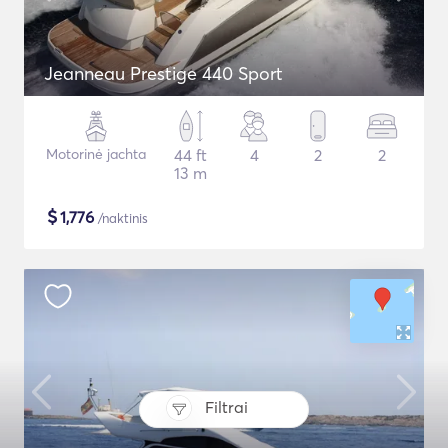
Jeanneau Prestige 440 Sport
Motorinė jachta
44 ft
4
2
2
13 m
$
1,776
/naktinis
Filtrai