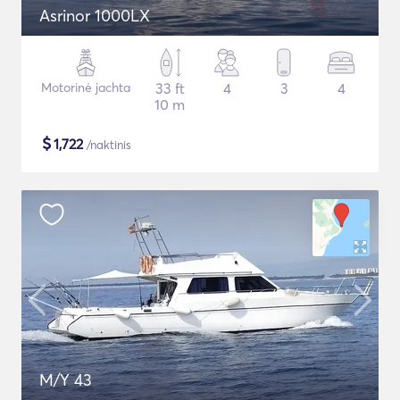
Asrinor 1000LX
Motorinė jachta
33 ft
4
3
4
10 m
$
1,722
/naktinis
M/Y 43