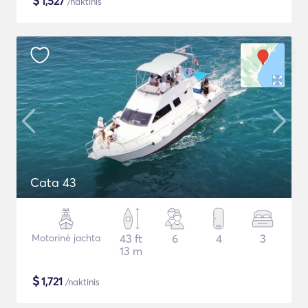
$
1,527
/naktinis
Cata 43
Motorinė jachta
43 ft
6
4
3
13 m
$
1,721
/naktinis