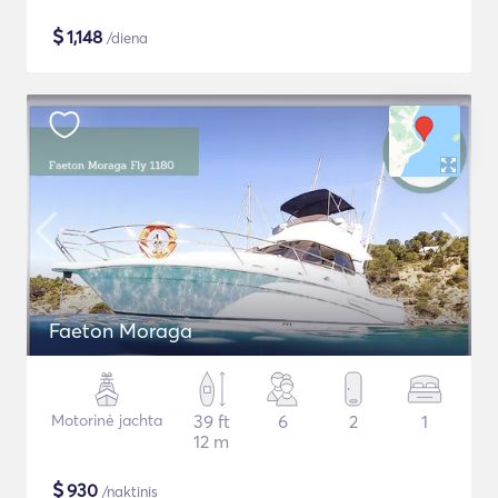
$
1,148
/diena
Faeton Moraga
Motorinė jachta
39 ft
6
2
1
12 m
$
930
/naktinis