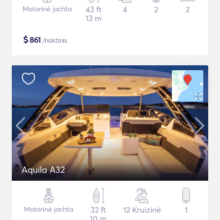
Motorinė jachta
43 ft
4
2
2
13 m
$
861
/naktinis
Aquila A32
Motorinė jachta
32 ft
12 Kruizinė
1
10 m