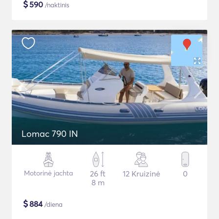
$
590
/naktinis
Lomac 790 IN
Motorinė jachta
26 ft
12 Kruizinė
0
8 m
$
884
/diena