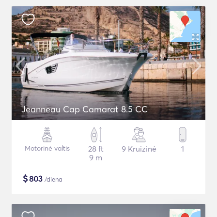
Jeanneau Cap Camarat 8.5 CC
Motorinė valtis
28 ft
9 Kruizinė
1
9 m
$
803
/diena