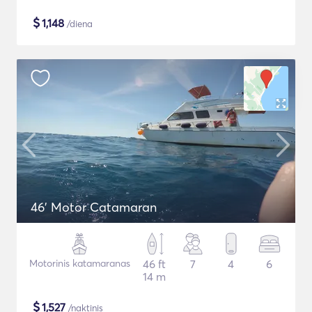
$
1,148
/diena
46' Motor Catamaran
Motorinis katamaranas
46 ft
7
4
6
14 m
$
1,527
/naktinis