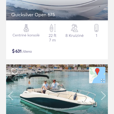
Quicksilver Open 675
Centrinė konsolė
22 ft
8 Kruizinė
1
7 m
$
631
/diena