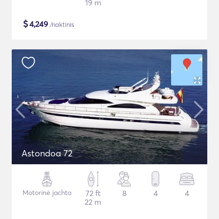
19 m
$
4,249
/naktinis
Astondoa 72
Motorinė jachta
72 ft
8
4
4
22 m