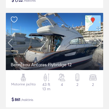
$
1,722
/naktinis
Beneteau Antares Flybridge 12
Motorinė jachta
43 ft
4
2
2
13 m
$
861
/naktinis