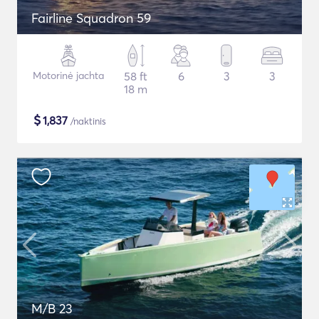
Fairline Squadron 59
Motorinė jachta
58 ft
6
3
3
18 m
$
1,837
/naktinis
M/B 23