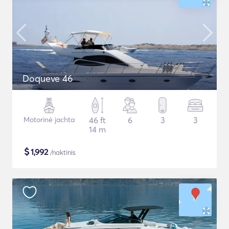
Doqueve 46
Motorinė jachta
46 ft
6
3
3
14 m
$
1,992
/naktinis