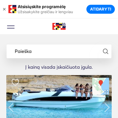
Atsisiųskite programėlę
×
ATIDARYTI
Užsisakykite greičiau ir lengviau
Paieška
Į kainą visada įskaičiuota įgula.