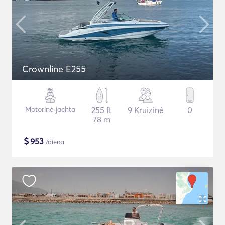
Crownline E255
Motorinė jachta
255 ft
9 Kruizinė
0
78 m
$
953
/diena