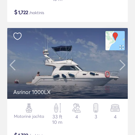
$
1,722
/naktinis
Asrinor 1000LX
Motorinė jachta
33 ft
4
3
4
10 m