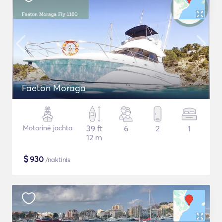
Faeton Moraga
Motorinė jachta
39 ft
6
2
1
12 m
$
930
/naktinis