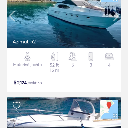
Azimut 52
Motorinė jachta
52 ft
6
3
4
16 m
$
2,124
/naktinis