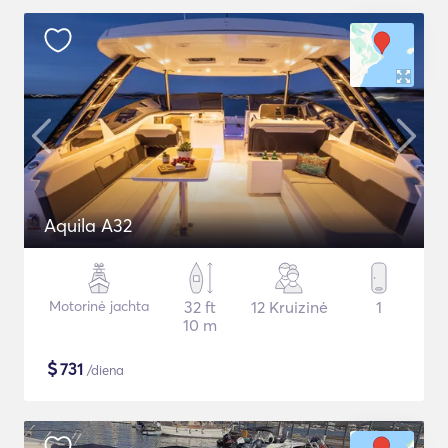
Aquila A32
Motorinė jachta
32 ft
12 Kruizinė
1
10 m
$
731
/diena