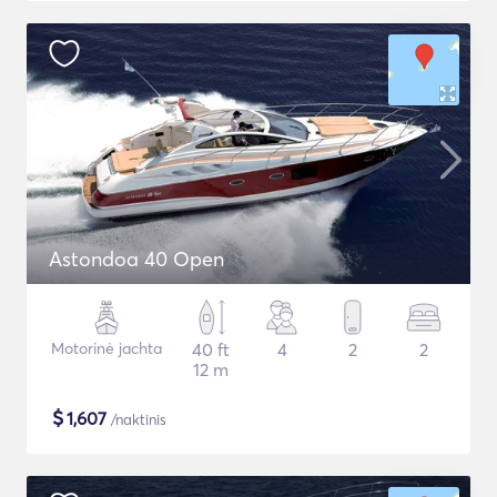
Astondoa 40 Open
Motorinė jachta
40 ft
4
2
2
12 m
$
1,607
/naktinis