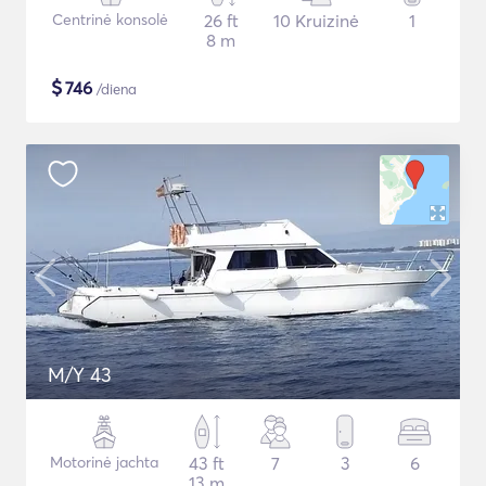
Centrinė konsolė
26 ft
10 Kruizinė
1
8 m
$
746
/diena
M/Y 43
Motorinė jachta
43 ft
7
3
6
13 m