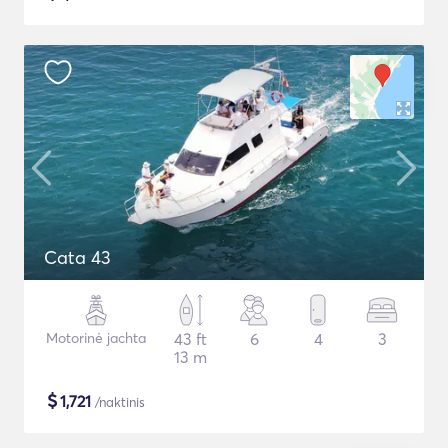
Cata 43
Motorinė jachta
43 ft
6
4
3
13 m
$
1,721
/naktinis