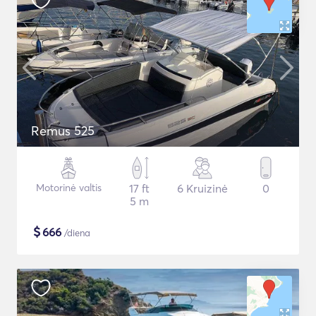
Remus 525
Motorinė valtis
17 ft
6 Kruizinė
0
5 m
$
666
/diena