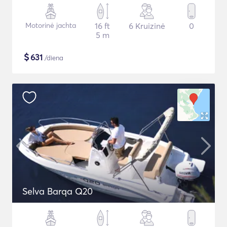
Motorinė jachta
16 ft
6 Kruizinė
0
5 m
$
631
/diena
Selva Barqa Q20