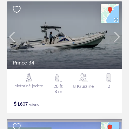
Prince 34
Motorinė jachta
26 ft
8 Kruizinė
0
8 m
$
1,607
/diena