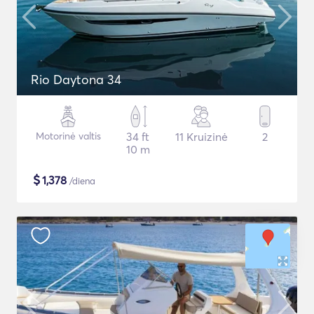
Rio Daytona 34
Motorinė valtis
34 ft
11 Kruizinė
2
10 m
$
1,378
/diena