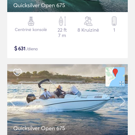
Quicksilver Open 675
Centrinė konsolė
22 ft
8 Kruizinė
1
7 m
$
631
/diena
Quicksilver Open 675