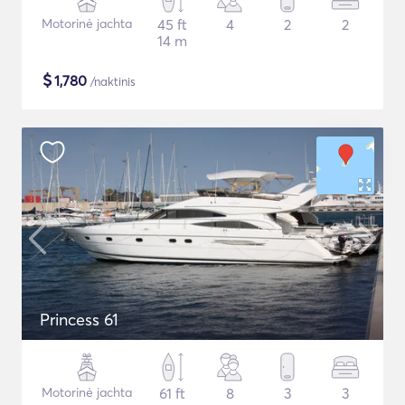
Motorinė jachta
45 ft
4
2
2
14 m
$
1,780
/naktinis
Princess 61
Motorinė jachta
61 ft
8
3
3