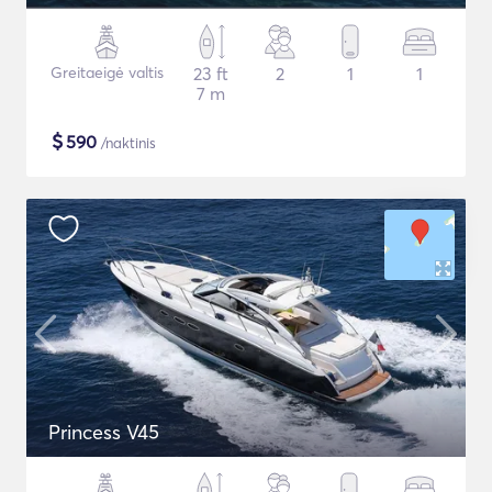
Greitaeigė valtis
23 ft
2
1
1
7 m
$
590
/naktinis
Princess V45