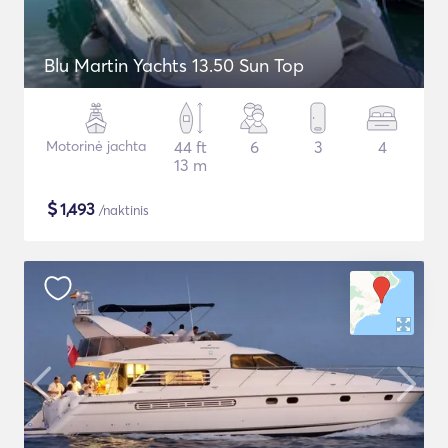
Blu Martin Yachts 13.50 Sun Top
Motorinė jachta
44 ft
6
3
4
13 m
$
1,493
/naktinis