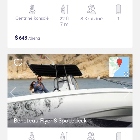
Centrinė konsolė
22 ft
8 Kruizinė
1
7 m
$
643
/diena
Beneteau Flyer 8 Spacedeck