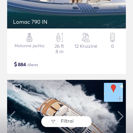
Lomac 790 IN
Motorinė jachta
26 ft
12 Kruizinė
0
8 m
$
884
/diena
Filtrai