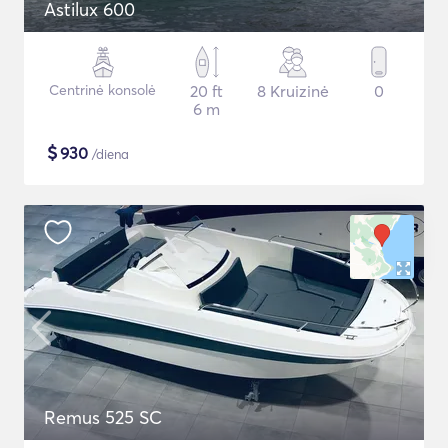
Astilux 600
Centrinė konsolė
20 ft
8 Kruizinė
0
6 m
$
930
/diena
Remus 525 SC