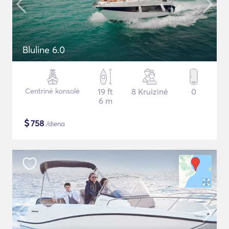
Bluline 6.0
Centrinė konsolė
19 ft
8 Kruizinė
0
6 m
$
758
/diena