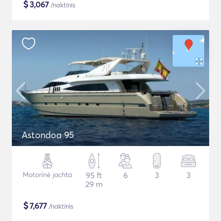
$
3,067
/naktinis
Astondoa 95
Motorinė jachta
95 ft
6
3
3
29 m
$
7,677
/naktinis