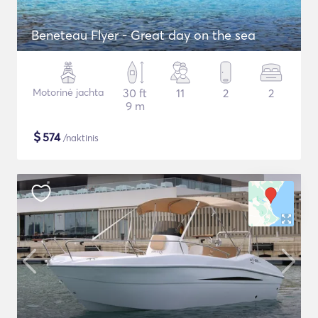
Beneteau Flyer - Great day on the sea
Motorinė jachta
30 ft
11
2
2
9 m
$
574
/naktinis