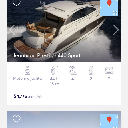
Jeanneau Prestige 440 Sport
Motorinė jachta
44 ft
4
2
2
13 m
$
1,776
/naktinis