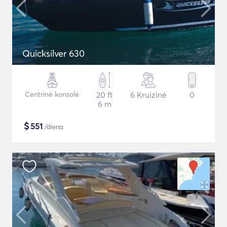
Quicksilver 630
Centrinė konsolė
20 ft
6 Kruizinė
0
6 m
$
551
/diena