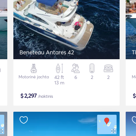
Beneteau Antares 42
T
Motorinė jachta
42 ft
6
2
2
Mo
13 m
$
2,297
/naktinis