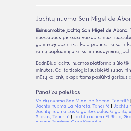
Jachtų nuoma San Migel de Abona
Išsinuomokite jachtą San Migel de Abona, 
nuostabaus peizažo vaizdais, nuo nuostabi
galimybę pasirinkti, kaip praleisti laiką ir k
ramų paplūdimį piknikui ir maudynėms, jach
BednBlue jachtų nuomos platforma siūlo tik p
minutes. Galite tiesiogiai susisiekti su savini
mūsų kelionių ekspertams pasiūlyti geriausia
Panašios paieškos
Valčių nuoma San Migel de Abona, Tenerifė
Jachtų nuoma La Mareta, Tenerifė
|
Jachtų 
Jachtų nuoma Los Gigantes uolos, Gigantų u
Silosas, Tenerifė
|
Jachtų nuoma El Risco, Gr
nuoma Temisas, Gran Kanarija