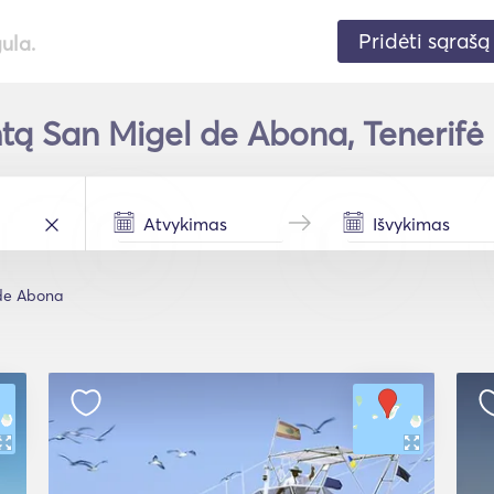
Pridėti sąrašą
gula.
tą San Migel de Abona, Tenerifė 
de Abona