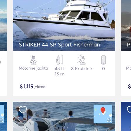
STRIKER 44 SP Sport Fisherman
P
Motorinė jachta
43 ft
8 Kruizinė
0
Mo
13 m
$
1,119
/diena