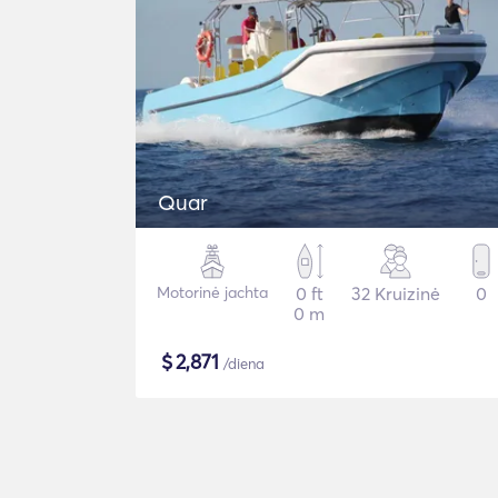
Quar
Motorinė jachta
0 ft
32 Kruizinė
0
0 m
$
2,871
/diena