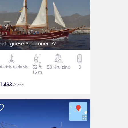
ortuguese Schooner 52
torinis burlaivis
52 ft
50 Kruizinė
0
16 m
$
1,493
/diena