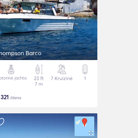
hompson Barco
torinė jachta
23 ft
7 Kruizinė
1
7 m
$
321
/diena