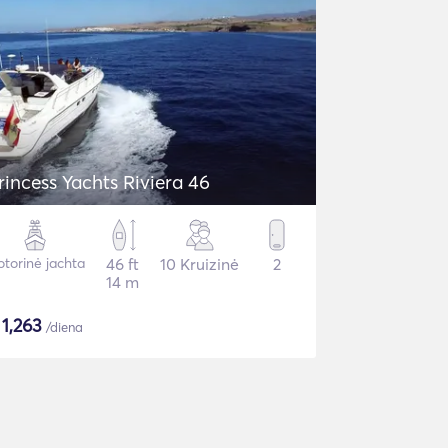
rincess Yachts Riviera 46
torinė jachta
46 ft
10 Kruizinė
2
14 m
$
1,263
/diena