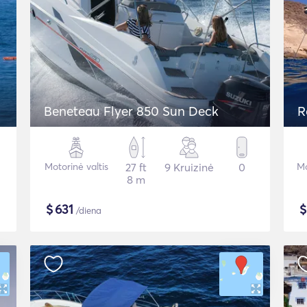
Beneteau Flyer 850 Sun Deck
R
Motorinė valtis
27 ft
9 Kruizinė
0
Mo
8 m
$
631
/diena