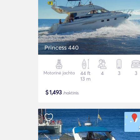
Princess 440
Motorinė jachta
44 ft
4
3
3
13 m
$
1,493
/naktinis