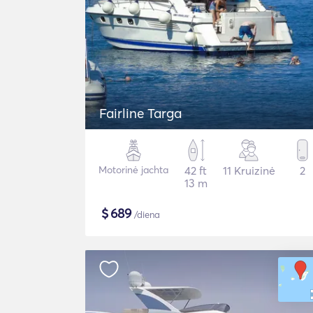
Fairline Targa
Motorinė jachta
42 ft
11 Kruizinė
2
13 m
$
689
/diena