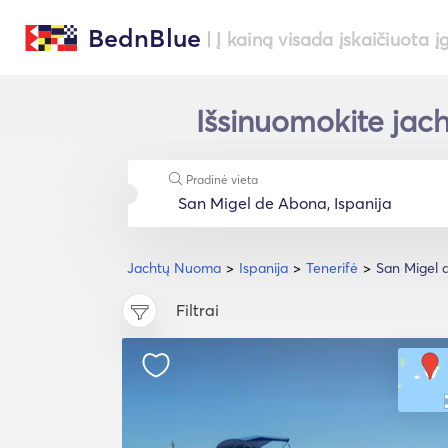
BednBlue
| Į kainą visada įskaičiuota į
Išsinuomokite jach
Pradinė vieta
Jachtų Nuoma
Ispanija
Tenerifė
San Migel 
Filtrai