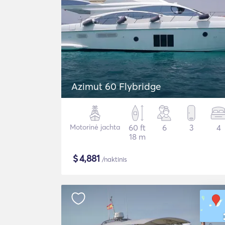
Azimut 60 Flybridge
Motorinė jachta
60 ft
6
3
4
18 m
$
4,881
/naktinis