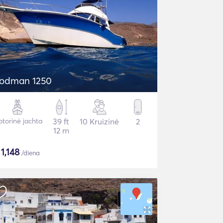
odman 1250
torinė jachta
39 ft
10 Kruizinė
2
12 m
$
1,148
/diena