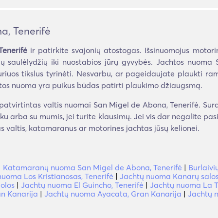
, Tenerifė
Tenerifė
ir patirkite svajonių atostogas. Išsinuomojus motor
ų saulėlydžių iki nuostabios jūrų gyvybės. Jachtos nuoma 
uriuos tikslus tyrinėti. Nesvarbu, ar pageidaujate plaukti rami
tos nuoma yra puikus būdas patirti plaukimo džiaugsmą.
atvirtintas valtis nuomai San Migel de Abona, Tenerifė. Surask
nku arba su mumis, jei turite klausimų. Jei vis dar negalite pas
s valtis, katamaranus ar motorines jachtas jūsų kelionei.
|
Katamaranų nuoma San Migel de Abona, Tenerifė
|
Burlaiv
nuoma Los Kristianosas, Tenerifė
|
Jachtų nuoma Kanarų salos,
olos
|
Jachtų nuoma El Guincho, Tenerifė
|
Jachtų nuoma La Ti
an Kanarija
|
Jachtų nuoma Ayacata, Gran Kanarija
|
Jachtų n