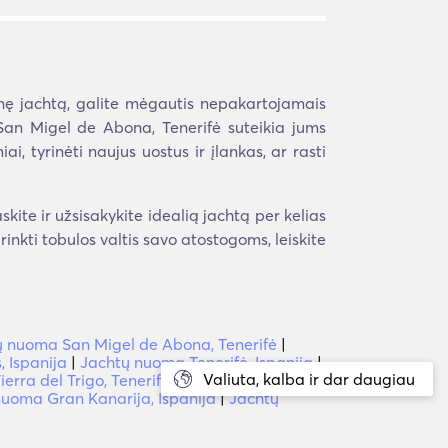
inę jachtą, galite mėgautis nepakartojamais
San Migel de Abona, Tenerifė suteikia jums
ai, tyrinėti naujus uostus ir įlankas, ar rasti
ite ir užsisakykite idealią jachtą per kelias
irinkti tobulos valtis savo atostogoms, leiskite
ių nuoma San Migel de Abona, Tenerifė
|
 Ispanija
|
Jachtų nuoma Tenerifė, Ispanija
|
Valiuta, kalba ir dar daugiau
erra del Trigo, Tenerifė
|
Jachtų nuoma Los
uoma Gran Kanarija, Ispanija
|
Jachtų