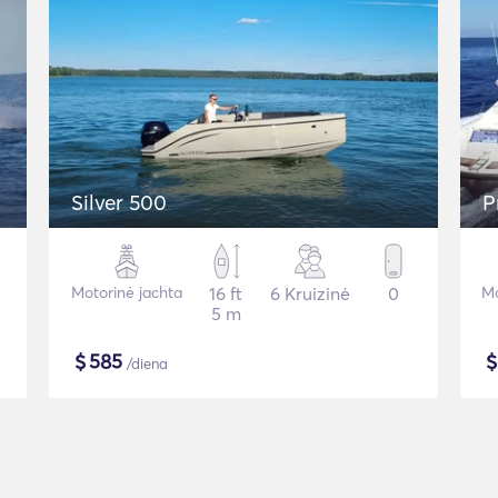
Silver 500
P
Motorinė jachta
16 ft
6 Kruizinė
0
Mo
5 m
$
585
/diena