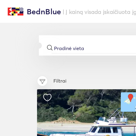
BednBlue
| Į kainą visada įskaičiuota į
Filtrai