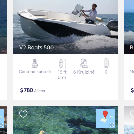
V2 Boats 500
B
Centrinė konsolė
16 ft
6 Kruizinė
0
Mo
5 m
$
780
/diena