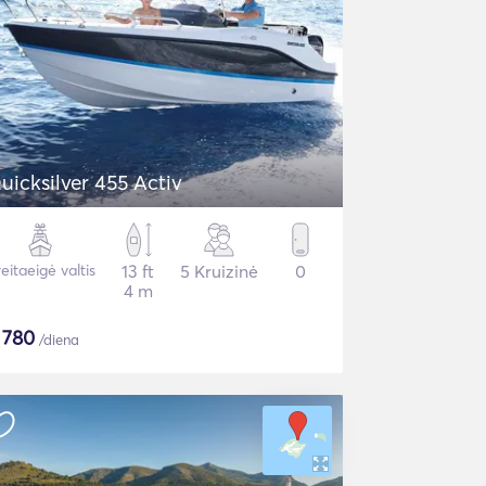
uicksilver 455 Activ
eitaeigė valtis
13 ft
5 Kruizinė
0
4 m
$
780
/diena