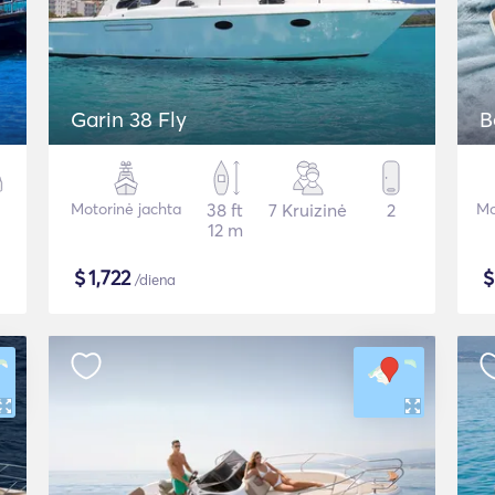
Garin 38 Fly
B
Motorinė jachta
38 ft
7 Kruizinė
2
Mo
12 m
$
1,722
/diena