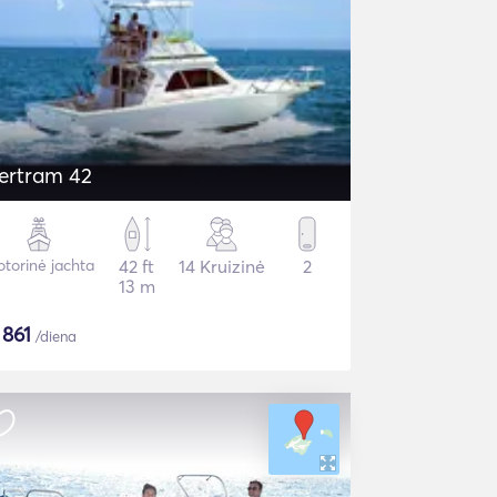
ertram 42
torinė jachta
42 ft
14 Kruizinė
2
13 m
$
861
/diena