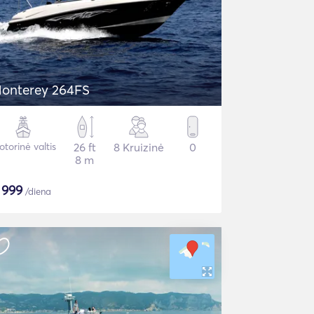
onterey 264FS
torinė valtis
26 ft
8 Kruizinė
0
8 m
$
999
/diena