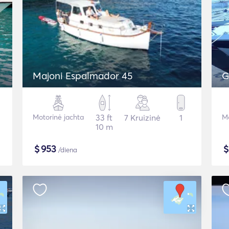
Majoni Espalmador 45
G
Motorinė jachta
33 ft
7 Kruizinė
1
Mo
10 m
$
953
/diena