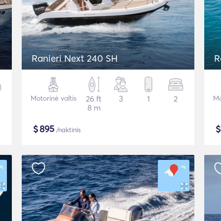
Ranieri Next 240 SH
R
Motorinė valtis
26 ft
3
1
2
Mo
8 m
$
895
/naktinis