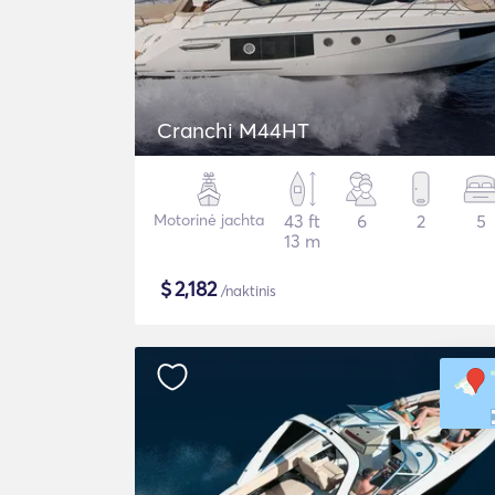
Cranchi M44HT
Motorinė jachta
43 ft
6
2
5
13 m
$
2,182
/naktinis