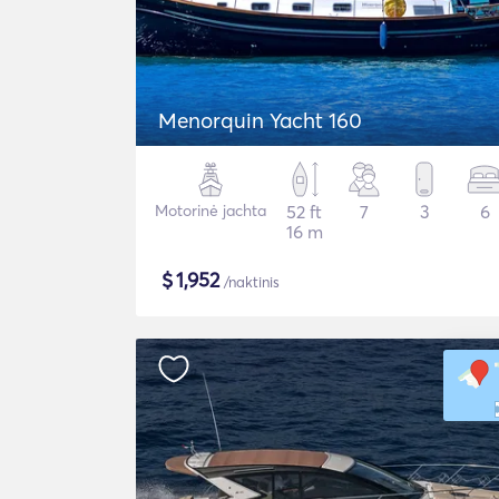
Menorquin Yacht 160
Motorinė jachta
52 ft
7
3
6
16 m
$
1,952
/naktinis