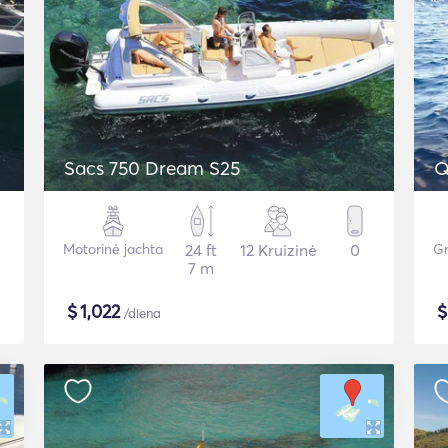
Sacs 750 Dream S25
Q
Motorinė jachta
24 ft
12 Kruizinė
0
Gr
7 m
$
1,022
/diena