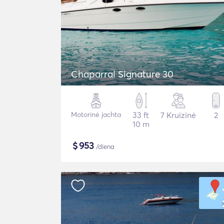
Chaparral Signature 30
Motorinė jachta
33 ft
7 Kruizinė
2
10 m
$
953
/diena