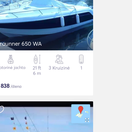
raunner 650 WA
torinė jachta
21 ft
3 Kruizinė
1
6 m
$
838
/diena