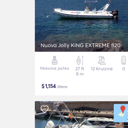
Nuova Jolly KING EXTREME 820
Motorinė jachta
27 ft
12 Kruizinė
0
8 m
$
1,154
/diena