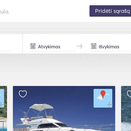
Pridėti sąrašą
gula.