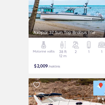
Axopar 37 Sun Top Brabus line
Motorinė valtis
38 ft
2
1
1
12 m
$
2,009
/naktinis