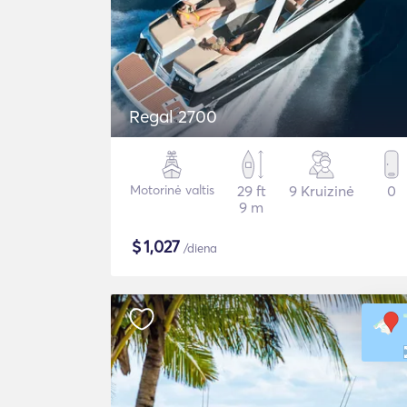
Regal 2700
Motorinė valtis
29 ft
9 Kruizinė
0
9 m
$
1,027
/diena