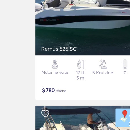
Remus 525 SC
Motorinė valtis
17 ft
5 Kruizinė
0
5 m
$
780
/diena