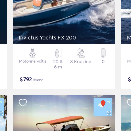
Invictus Yachts FX 200
M
Motorinė valtis
20 ft
8 Kruizinė
0
Mo
6 m
$
792
/diena