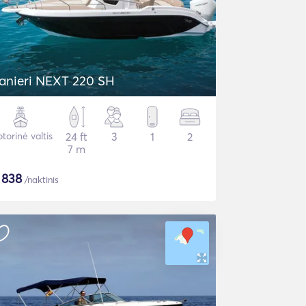
anieri NEXT 220 SH
torinė valtis
24 ft
3
1
2
7 m
$
838
/naktinis