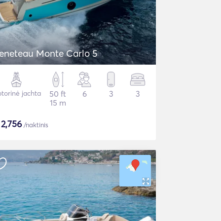
eneteau Monte Carlo 5
torinė jachta
50 ft
6
3
3
15 m
$
2,756
/naktinis