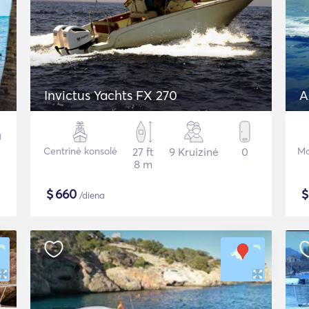
Invictus Yachts FX 270
A
Centrinė konsolė
27 ft
9 Kruizinė
0
Mo
8 m
$
660
/diena