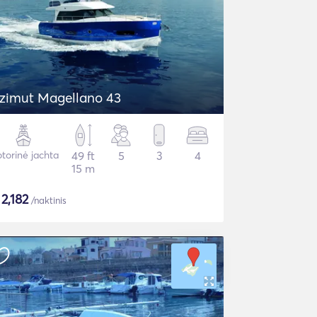
zimut Magellano 43
torinė jachta
49 ft
5
3
4
15 m
$
2,182
/naktinis