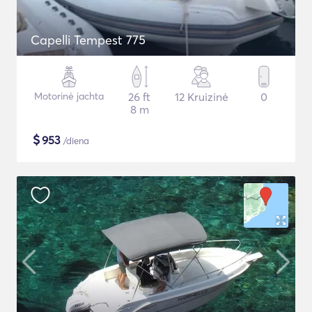
Capelli Tempest 775
Motorinė jachta
26 ft
12 Kruizinė
0
8 m
$
953
/diena