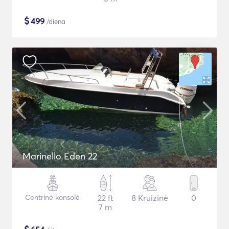
$
499
/diena
Marinello Eden 22
Centrinė konsolė
22 ft
8 Kruizinė
0
7 m