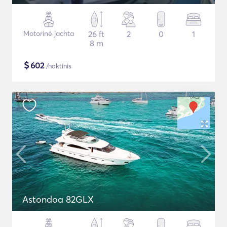
Motorinė jachta
26 ft
2
0
1
8 m
$
602
/naktinis
Astondoa 82GLX