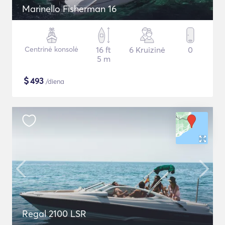
Marinello Fisherman 16
Centrinė konsolė
16 ft
6 Kruizinė
0
5 m
$
493
/diena
Regal 2100 LSR