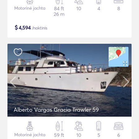
Motorinė jachta
84 ft
10
4
8
26 m
$
4,594
/naktinis
Alberto Vargas Gracia Trawler 59
Motorinė jachta
59 ft
10
5
6