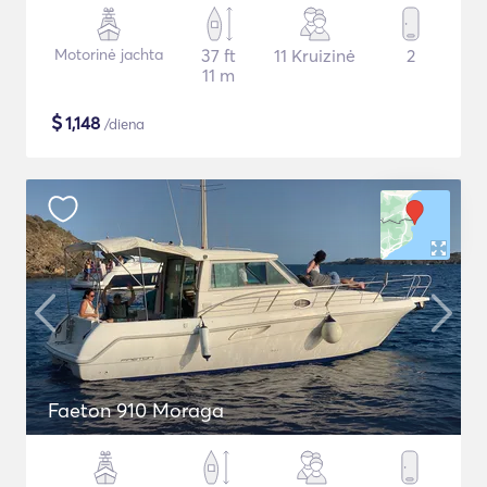
Motorinė jachta
37 ft
11 Kruizinė
2
11 m
$
1,148
/diena
Faeton 910 Moraga