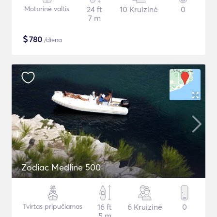
Motorinė valtis
24 ft
10 Kruizinė
0
7 m
$
780
/diena
Zodiac Medline 500
Tvirtas pripučiamas
16 ft
6 Kruizinė
0
5 m