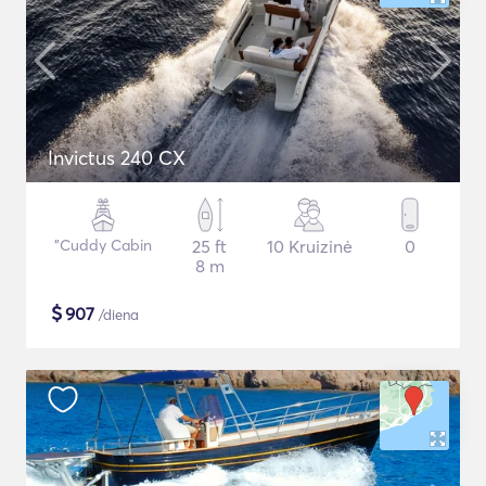
Invictus 240 CX
"Cuddy Cabin
25 ft
10 Kruizinė
0
8 m
$
907
/diena