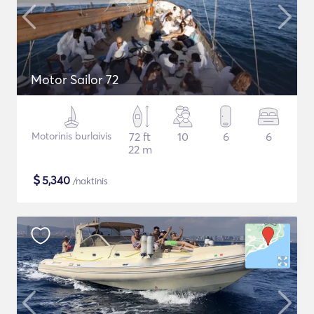
Motor Sailor 72
Motorinis burlaivis
72 ft
10
6
6
22 m
$
5,340
/naktinis