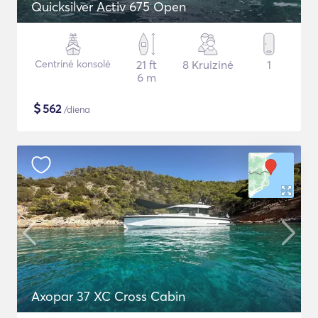
Quicksilver Activ 675 Open
Centrinė konsolė
21 ft
8 Kruizinė
1
6 m
$
562
/diena
Axopar 37 XC Cross Cabin