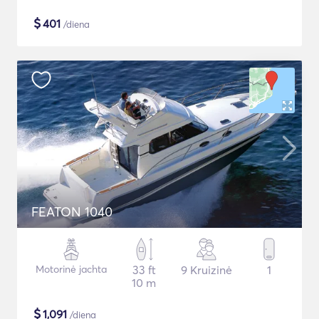
$
401
/diena
FEATON 1040
Motorinė jachta
33 ft
9 Kruizinė
1
10 m
$
1,091
/diena