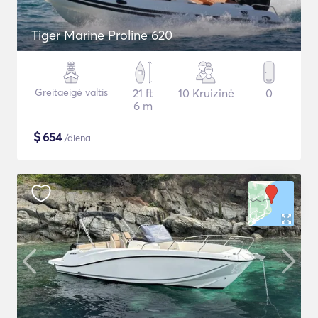
Tiger Marine Proline 620
Greitaeigė valtis
21 ft
10 Kruizinė
0
6 m
$
654
/diena