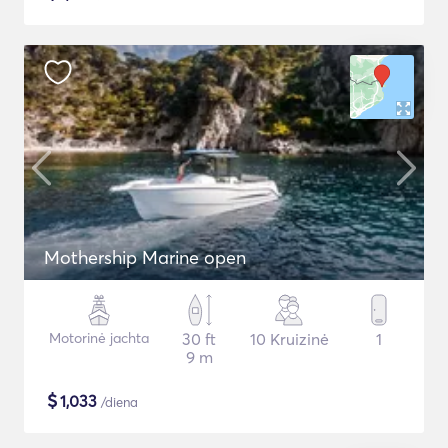
Mothership Marine open
Motorinė jachta
30 ft
10 Kruizinė
1
9 m
$
1,033
/diena