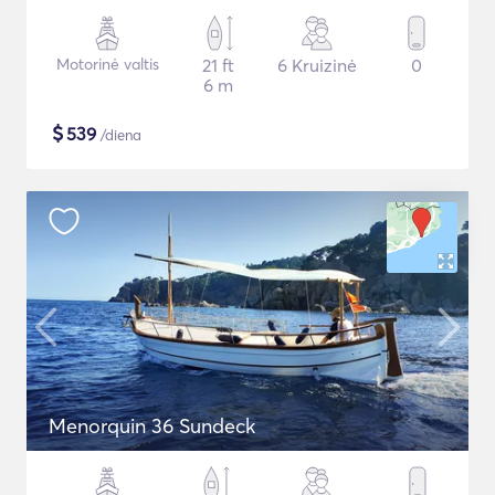
Motorinė valtis
21 ft
6 Kruizinė
0
6 m
$
539
/diena
Menorquin 36 Sundeck