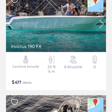
Invictus 190 FX
Centrinė konsolė
20 ft
8 Kruizinė
0
6 m
$
677
/diena