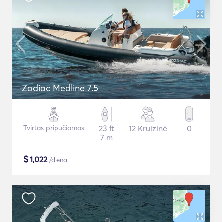
Zodiac Medline 7.5
Tvirtas pripučiamas
23 ft
12 Kruizinė
0
7 m
$
1,022
/diena