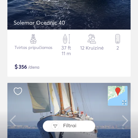
Solemar Oceanic 40
Tvirtas pripučiamas
37 ft
12 Kruizinė
2
11 m
$
356
/diena
Filtrai