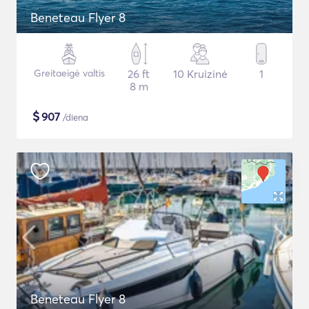
Beneteau Flyer 8
Greitaeigė valtis
26 ft
10 Kruizinė
1
8 m
$
907
/diena
Beneteau Flyer 8