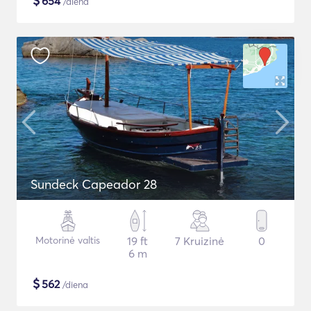
$
654
/diena
Sundeck Capeador 28
Motorinė valtis
19 ft
7 Kruizinė
0
6 m
$
562
/diena