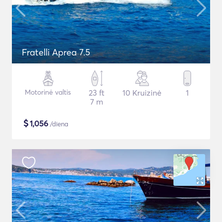
Fratelli Aprea 7.5
Motorinė valtis
23 ft
10 Kruizinė
1
7 m
$
1,056
/diena