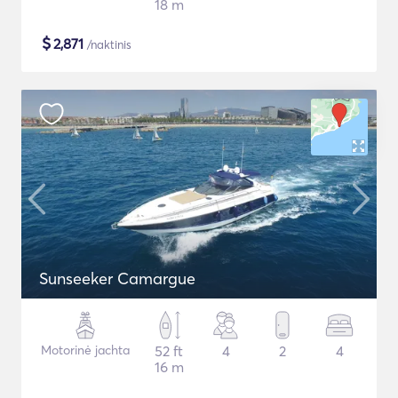
18 m
$
2,871
/naktinis
Sunseeker Camargue
Motorinė jachta
52 ft
4
2
4
16 m