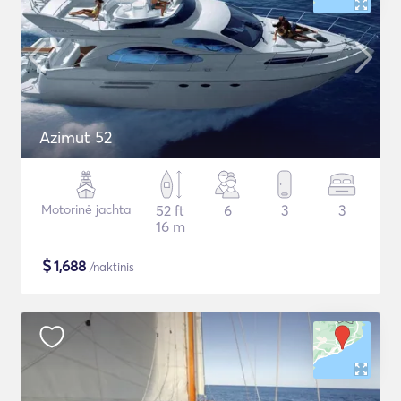
Azimut 52
Motorinė jachta
52 ft
6
3
3
16 m
$
1,688
/naktinis