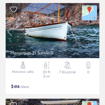
Menorquin 31 Sundeck
Motorinė valtis
20 ft
7 Kruizinė
0
6 m
$
614
/diena