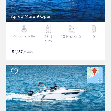
Aprea Mare 9 Open
Motorinė valtis
28 ft
10 Kruizinė
0
9 m
$
1,137
/diena