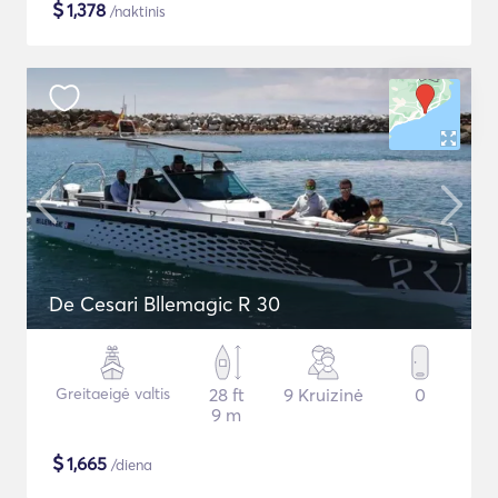
$
1,378
/naktinis
De Cesari Bllemagic R 30
Greitaeigė valtis
28 ft
9 Kruizinė
0
9 m
$
1,665
/diena