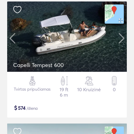
Capelli Tempest 600
Tvirtas pripučiamas
19 ft
10 Kruizinė
0
6 m
$
574
/diena