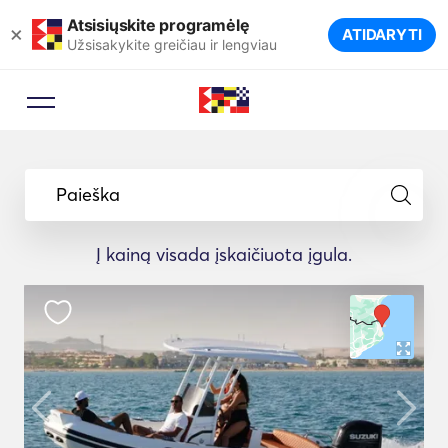
Atsisiųskite programėlę
×
ATIDARYTI
Užsisakykite greičiau ir lengviau
Paieška
Į kainą visada įskaičiuota įgula.