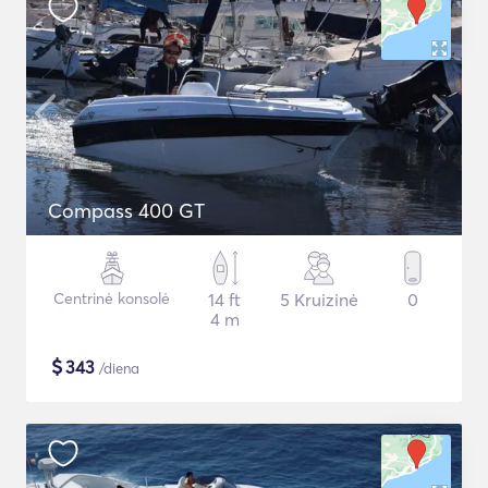
Compass 400 GT
Centrinė konsolė
14 ft
5 Kruizinė
0
4 m
$
343
/diena