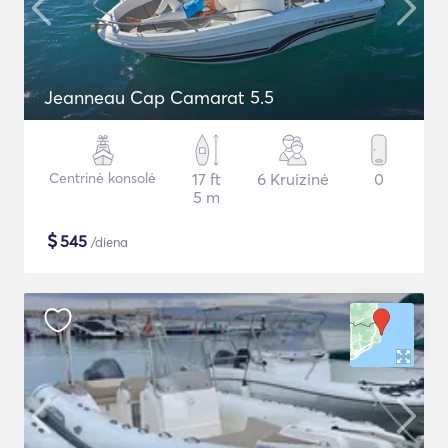
Jeanneau Cap Camarat 5.5
Centrinė konsolė
17 ft
6 Kruizinė
0
5 m
$
545
/diena