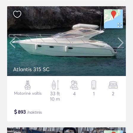
Atlantis 315 SC
Motorinė valtis
33 ft
4
1
2
10 m
$
893
/naktinis