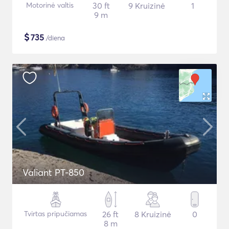
Motorinė valtis
30 ft
9 Kruizinė
1
9 m
$
735
/diena
Valiant PT-850
Tvirtas pripučiamas
26 ft
8 Kruizinė
0
8 m