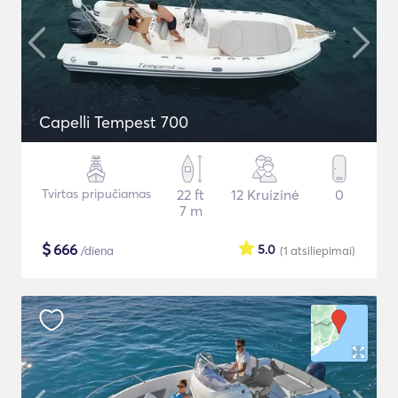
Capelli Tempest 700
Tvirtas pripučiamas
22 ft
12 Kruizinė
0
7 m
$
666
5.0
/diena
(1
atsiliepimai
)