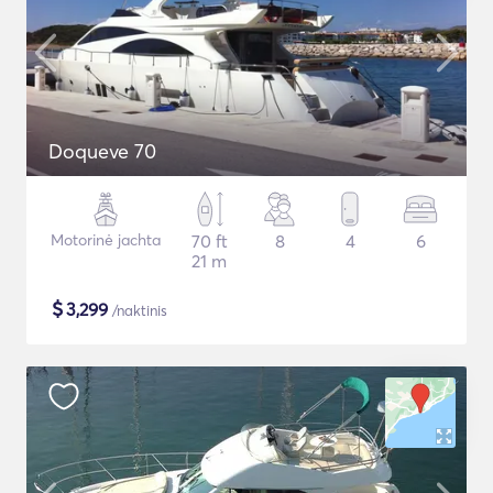
Doqueve 70
Motorinė jachta
70 ft
8
4
6
21 m
$
3,299
/naktinis