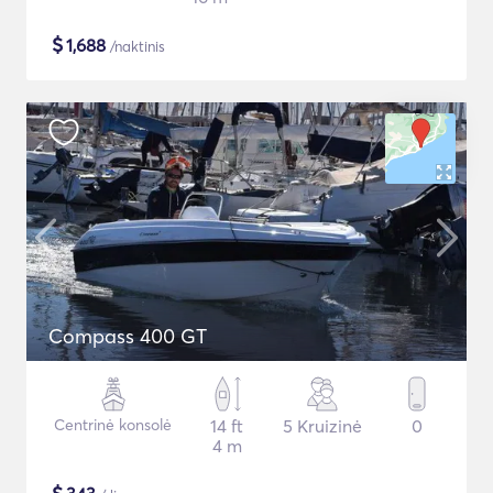
$
1,688
/naktinis
Compass 400 GT
Centrinė konsolė
14 ft
5 Kruizinė
0
4 m