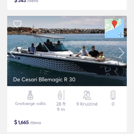
$
343
/diena
De Cesari Bllemagic R 30
Greitaeigė valtis
28 ft
9 Kruizinė
0
9 m
$
1,665
/diena