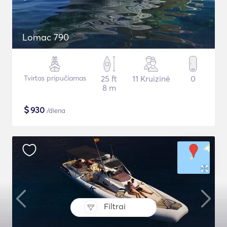
Lomac 790
Tvirtas pripučiamas
25 ft
11 Kruizinė
0
8 m
$
930
/diena
Filtrai