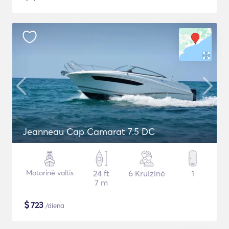
Jeanneau Cap Camarat 7.5 DC
Motorinė valtis
24 ft
6 Kruizinė
1
7 m
$
723
/diena