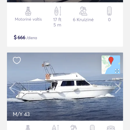
Motorinė valtis
17 ft
6 Kruizinė
0
5 m
$
666
/diena
M/Y 43