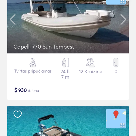
Capelli 770 Sun Tempest
Tvirtas pripučiamas
24 ft
12 Kruizinė
0
7 m
$
930
/diena