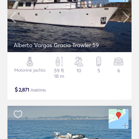
Alberto Vargas Gracia Trawler 59
Motorinė jachta
59 ft
10
5
6
18 m
$
2,871
/naktinis