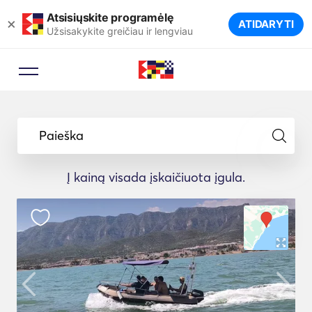
Atsisiųskite programėlę
×
ATIDARYTI
Užsisakykite greičiau ir lengviau
Paieška
Į kainą visada įskaičiuota įgula.