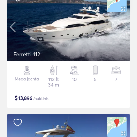
Ferretti 112
Mega jachta
112 ft
10
5
7
34 m
$
13,896
/naktinis