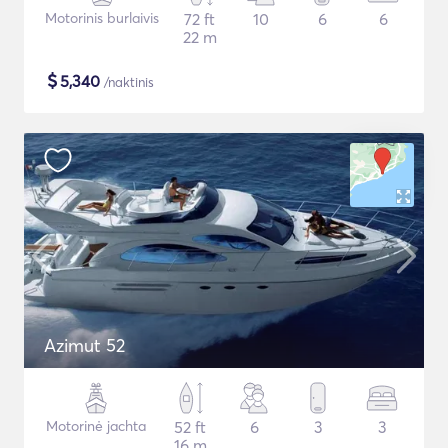
Motorinis burlaivis
72 ft
10
6
6
22 m
$
5,340
/naktinis
Azimut 52
Motorinė jachta
52 ft
6
3
3
16 m