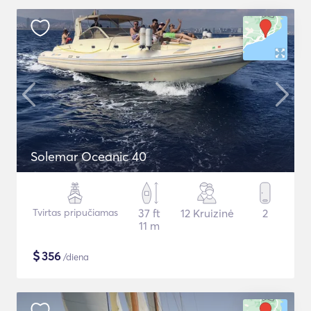
Solemar Oceanic 40
Tvirtas pripučiamas
37 ft
12 Kruizinė
2
11 m
$
356
/diena