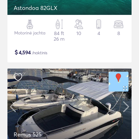
Astondoa 82GLX
Motorinė jachta
84 ft
10
4
8
26 m
$
4,594
/naktinis
Remus 525