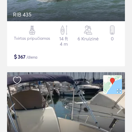
RIB 435
Tvirtas pripučiamas
14 ft
6 Kruizinė
0
4 m
$
367
/diena