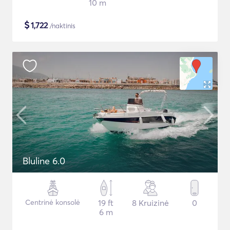
10 m
$
1,722
/naktinis
Bluline 6.0
Centrinė konsolė
19 ft
8 Kruizinė
0
6 m