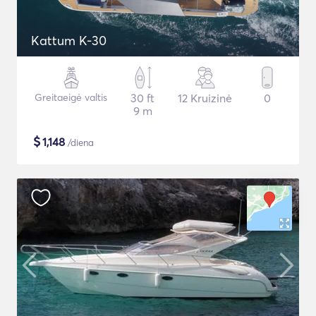
Kattum K-30
Greitaeigė valtis
30 ft
12 Kruizinė
0
9 m
$
1,148
/diena