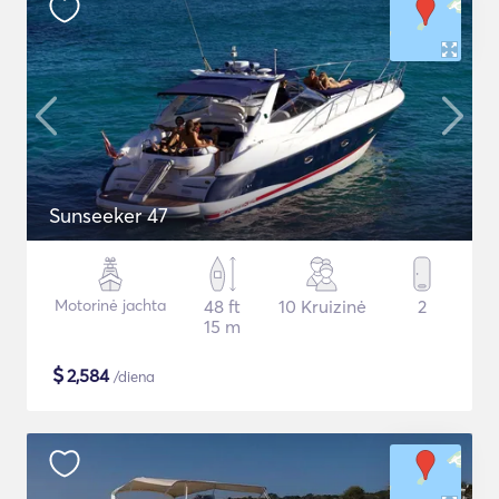
Sunseeker 47
Motorinė jachta
48 ft
10 Kruizinė
2
15 m
$
2,584
/diena