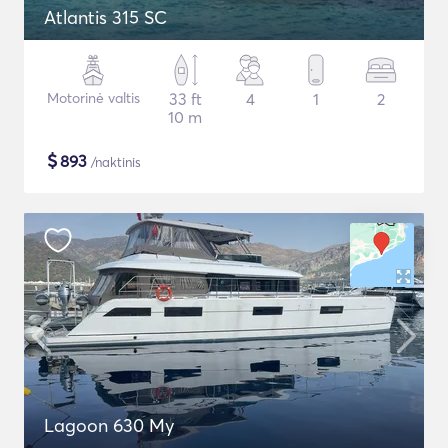
Atlantis 315 SC
Motorinė valtis
33 ft
4
1
2
10 m
$
893
/naktinis
Lagoon 630 My