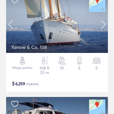
Yarrow & Co. 108
Mega jachta
108 ft
10
5
5
33 m
$
6,259
/naktinis