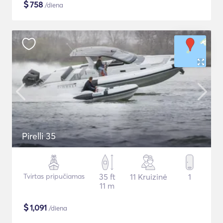
$
758
/diena
Pirelli 35
Tvirtas pripučiamas
35 ft
11 Kruizinė
1
11 m
$
1,091
/diena