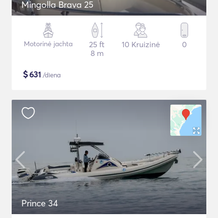
Mingolla Brava 25
Motorinė jachta
25 ft
10 Kruizinė
0
8 m
$
631
/diena
Prince 34