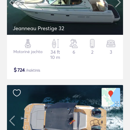
Jeanneau Prestige 32
Motorinė jachta
34 ft
6
2
3
10 m
$
724
/naktinis