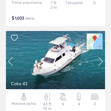
Tvirtas pripučiamas
7 ft
7 Kruizinė
0
2 m
$
1,033
/diena
Cata 43
Motorinė jachta
43 ft
6
4
3
13 m