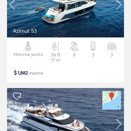
Azimut 53
Motorinė jachta
56 ft
6
3
3
17 m
$
1,882
/naktinis