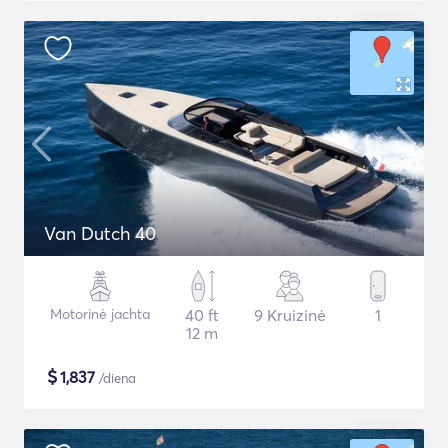
Van Dutch 40
Motorinė jachta
40 ft
9 Kruizinė
1
12 m
$
1,837
/diena