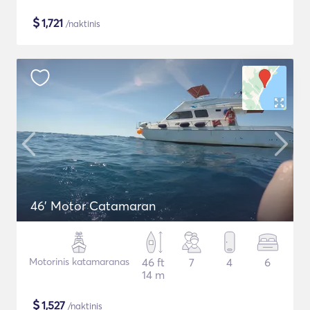
$
1,721
/naktinis
46' Motor Catamaran
Motorinis katamaranas
46 ft
7
4
6
14 m
$
1,527
/naktinis