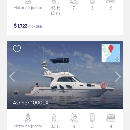
Motorinė jachta
43 ft
7
3
6
13 m
$
1,722
/naktinis
Asrinor 1000LX
Motorinė jachta
33 ft
4
3
4