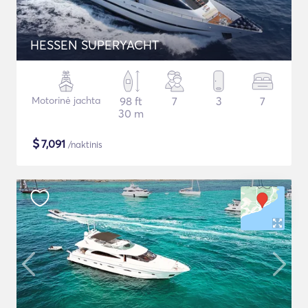
HESSEN SUPERYACHT
Motorinė jachta
98 ft
7
3
7
30 m
$
7,091
/naktinis