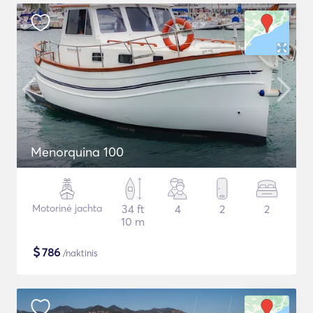
Menorquina 100
Motorinė jachta
34 ft
4
2
2
10 m
$
786
/naktinis