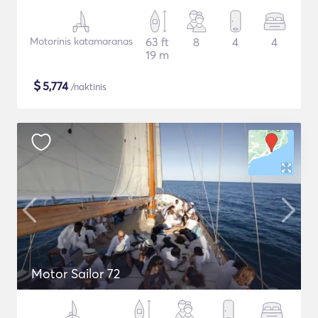
Motorinis katamaranas
63 ft
8
4
4
19 m
$
5,774
/naktinis
Motor Sailor 72