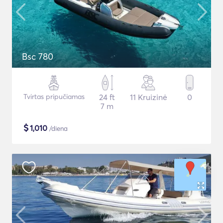
Bsc 780
Tvirtas pripučiamas
24 ft
11 Kruizinė
0
7 m
$
1,010
/diena