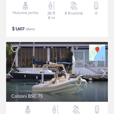
Motorinė jachta
26 ft
8 Kruizinė
0
8 m
$
1,607
/diena
Colzani BSC 75