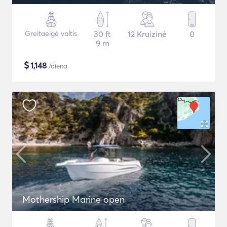
Greitaeigė valtis
30 ft
12 Kruizinė
0
9 m
$
1,148
/diena
Mothership Marine open