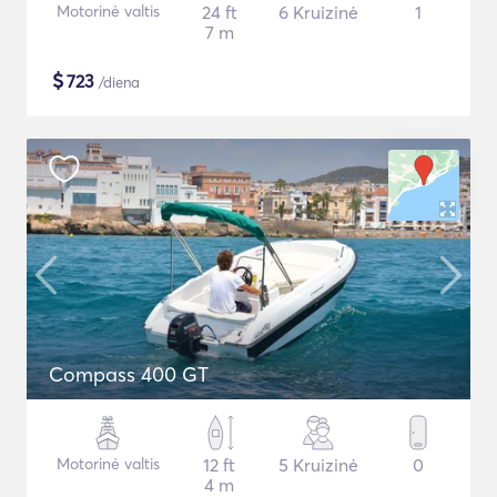
Motorinė valtis
24 ft
6 Kruizinė
1
7 m
$
723
/diena
Compass 400 GT
Motorinė valtis
12 ft
5 Kruizinė
0
4 m