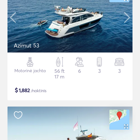
Azimut 53
Motorinė jachta
56 ft
6
3
3
17 m
$
1,882
/naktinis