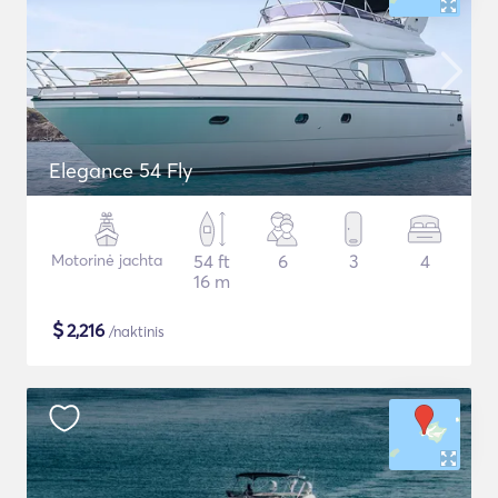
Elegance 54 Fly
Motorinė jachta
54 ft
6
3
4
16 m
$
2,216
/naktinis