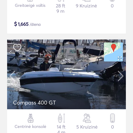
Greitaeigė valtis
28 ft
9 Kruizinė
0
9 m
$
1,665
/diena
Compass 400 GT
Centrinė konsolė
14 ft
5 Kruizinė
0
4 m