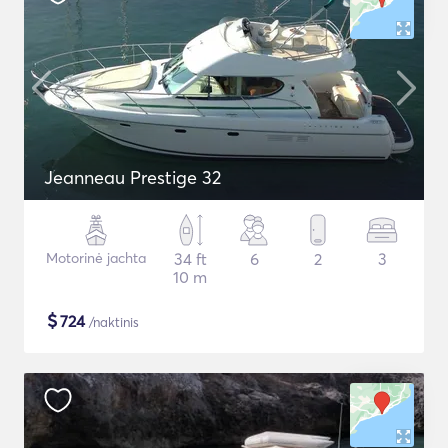
Jeanneau Prestige 32
Motorinė jachta
34 ft
6
2
3
10 m
$
724
/naktinis