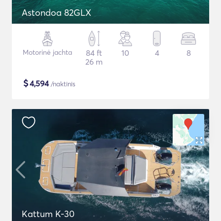
Astondoa 82GLX
Motorinė jachta
84 ft
10
4
8
26 m
$
4,594
/naktinis
Kattum K-30