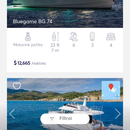
Bluegame BG 74
Motorinė jachta
23 ft
6
3
4
7 m
$
12,665
/naktinis
Filtrai