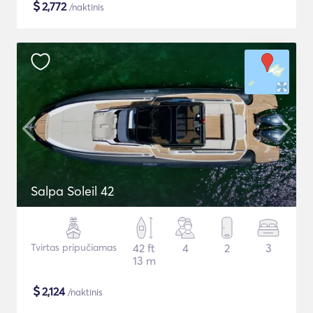
$
2,772
/naktinis
Salpa Soleil 42
Tvirtas pripučiamas
42 ft
4
2
3
13 m
$
2,124
/naktinis