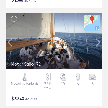
$
1,688
/naktinis
Motor Sailor 72
Motorinis burlaivis
72 ft
10
6
6
22 m
$
5,340
/naktinis