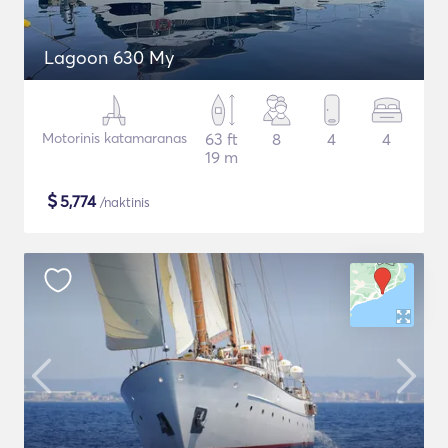
Lagoon 630 My
Motorinis katamaranas
63 ft
8
4
4
19 m
$
5,774
/naktinis