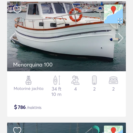
Menorquina 100
Motorinė jachta
34 ft
4
2
2
10 m
$
786
/naktinis