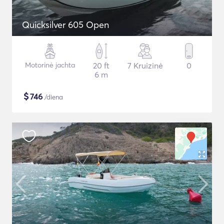
Quicksilver 605 Open
Motorinė jachta
20 ft
7 Kruizinė
0
6 m
$
746
/diena