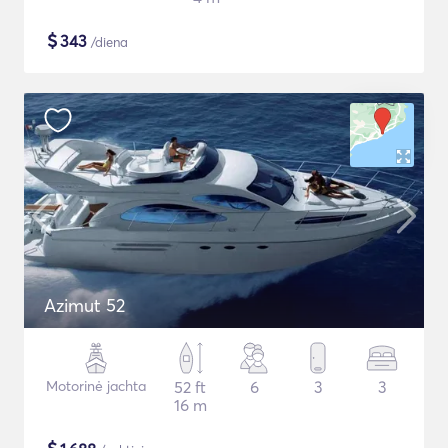
$
343
/diena
Azimut 52
Motorinė jachta
52 ft
6
3
3
16 m