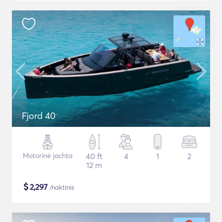
Fjord 40
Motorinė jachta
40 ft
4
1
2
12 m
$
2,297
/naktinis