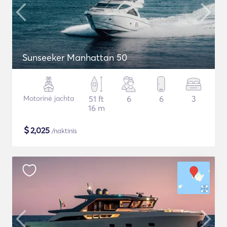
Sunseeker Manhattan 50
Motorinė jachta
51 ft
6
6
3
16 m
$
2,025
/naktinis