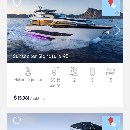
Sunseeker Signature 95
Motorinė jachta
95 ft
12
5
5
29 m
$
15,981
/naktinis