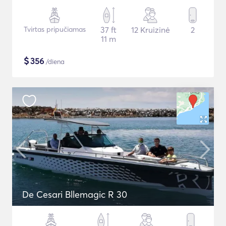
Tvirtas pripučiamas
37 ft
12 Kruizinė
2
11 m
$
356
/diena
De Cesari Bllemagic R 30