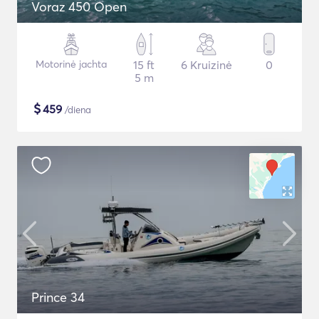
Voraz 450 Open
Motorinė jachta
15 ft
6 Kruizinė
0
5 m
$
459
/diena
Prince 34