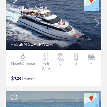
HESSEN SUPERYACHT
Motorinė jachta
98 ft
7
3
7
30 m
$
7,091
/naktinis