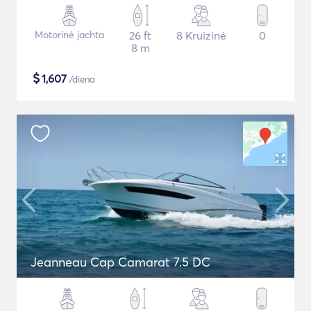
Motorinė jachta
26 ft
8 Kruizinė
0
8 m
$
1,607
/diena
Jeanneau Cap Camarat 7.5 DC