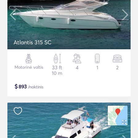
Atlantis 315 SC
Motorinė valtis
33 ft
4
1
2
10 m
$
893
/naktinis