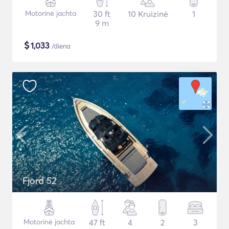
Motorinė jachta
30 ft
10 Kruizinė
1
9 m
$
1,033
/diena
Fjord 52
Motorinė jachta
47 ft
4
2
3