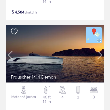
14 m
$
4,584
/naktinis
Frauscher 1414 Demon
Motorinė jachta
46 ft
4
2
3
14 m