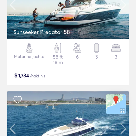
Sunseeker Predator 58
Motorinė jachta
58 ft
6
3
3
18 m
$
1,734
/naktinis