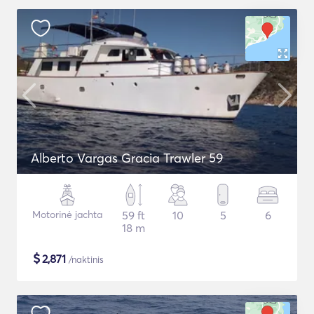
Alberto Vargas Gracia Trawler 59
Motorinė jachta
59 ft
10
5
6
18 m
$
2,871
/naktinis