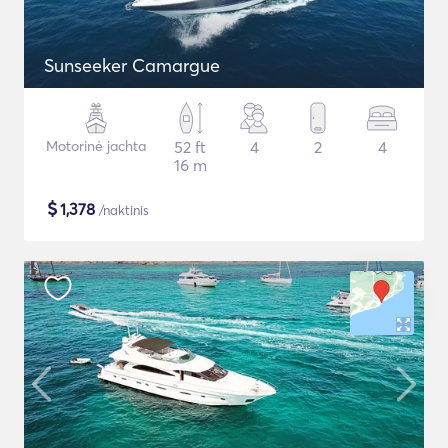
Sunseeker Camargue
Motorinė jachta
52 ft
4
2
4
16 m
$
1,378
/naktinis