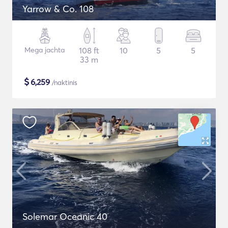
Yarrow & Co. 108
Mega jachta
108 ft
10
5
5
33 m
$
6,259
/naktinis
Solemar Oceanic 40