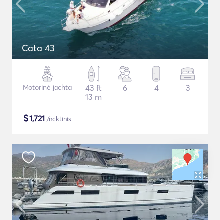
Cata 43
Motorinė jachta
43 ft
6
4
3
13 m
$
1,721
/naktinis