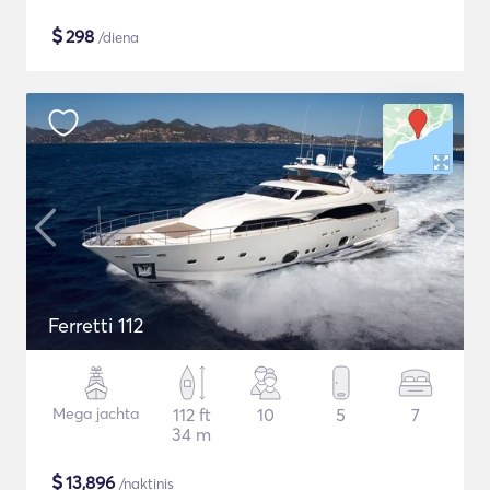
$
298
/diena
Ferretti 112
Mega jachta
112 ft
10
5
7
34 m
$
13,896
/naktinis