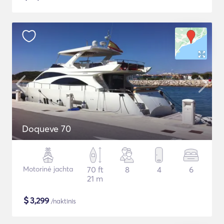
Doqueve 70
Motorinė jachta
70 ft
8
4
6
21 m
$
3,299
/naktinis