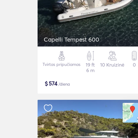
Capelli Tempest 600
Tvirtas pripučiamas
19 ft
10 Kruizinė
0
6 m
$
574
/diena