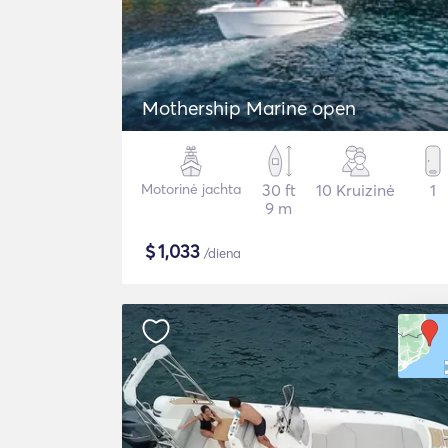
Mothership Marine open
Motorinė jachta
30 ft
10 Kruizinė
1
9 m
$
1,033
/diena