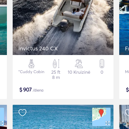
Invictus 240 CX
F
"Cuddy Cabin
25 ft
10 Kruizinė
0
Mo
8 m
$
907
/diena