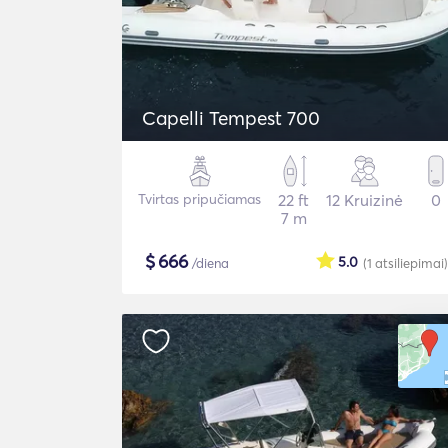
Capelli Tempest 700
Tvirtas pripučiamas
22 ft
12 Kruizinė
0
7 m
$
666
5.0
/diena
(1
atsiliepimai
)