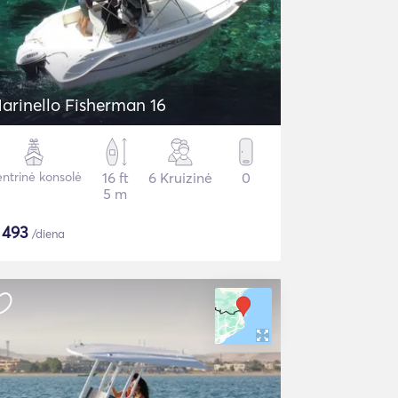
arinello Fisherman 16
ntrinė konsolė
16 ft
6 Kruizinė
0
5 m
$
493
/diena