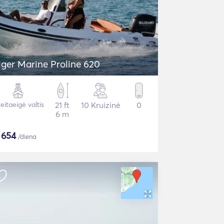
iger Marine Proline 620
eitaeigė valtis
21 ft
10 Kruizinė
0
6 m
$
654
/diena