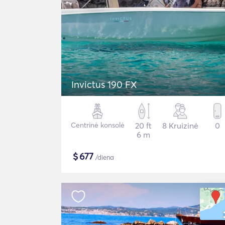
Invictus 190 FX
Centrinė konsolė
20 ft
8 Kruizinė
0
6 m
$
677
/diena