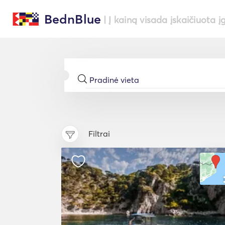
BednBlue
| Į kainą visada įskaičiuota į
Filtrai