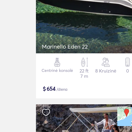
Marinello Eden 22
Centrinė konsolė
22 ft
8 Kruizinė
0
7 m
$
654
/diena