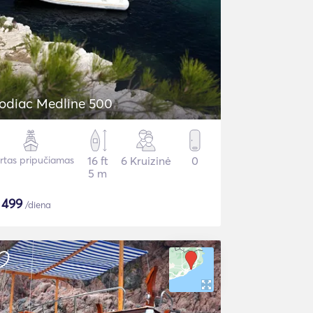
odiac Medline 500
irtas pripučiamas
16 ft
6 Kruizinė
0
5 m
$
499
/diena