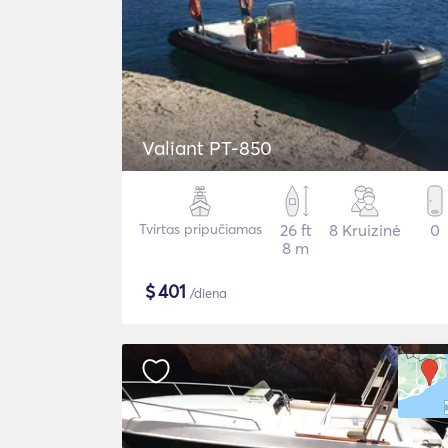
Valiant PT-850
Tvirtas pripučiamas
26 ft
8 Kruizinė
0
8 m
$
401
/diena