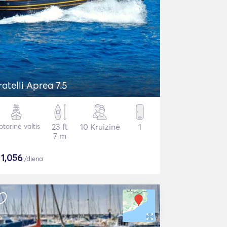
ratelli Aprea 7.5
torinė valtis
23 ft
10 Kruizinė
1
7 m
$
1,056
/diena