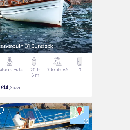
enorquin 31 Sundeck
torinė valtis
20 ft
7 Kruizinė
0
6 m
$
614
/diena