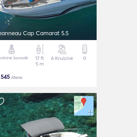
eanneau Cap Camarat 5.5
ntrinė konsolė
17 ft
6 Kruizinė
0
5 m
$
545
/diena