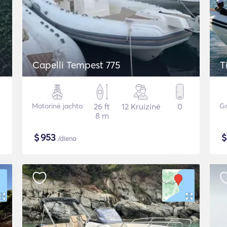
Capelli Tempest 775
T
Motorinė jachta
26 ft
12 Kruizinė
0
Gr
8 m
$
953
/diena