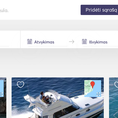
Pridėti sąrašą
gula.