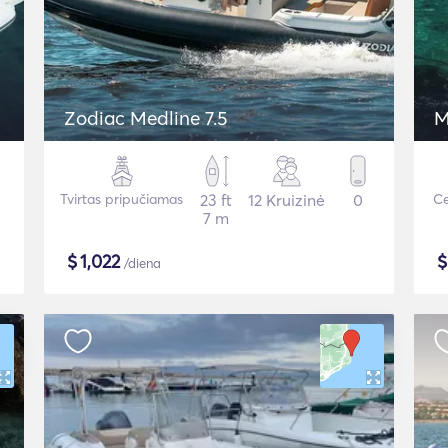
Zodiac Medline 7.5
M
Tvirtas pripučiamas
23 ft
12 Kruizinė
0
Ce
7 m
$
1,022
/diena