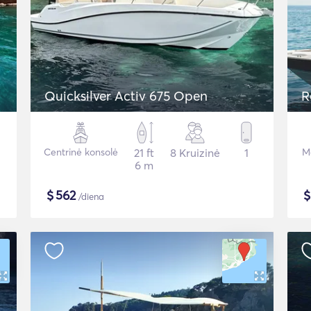
Quicksilver Activ 675 Open
R
Centrinė konsolė
21 ft
8 Kruizinė
1
Mo
6 m
$
562
/diena