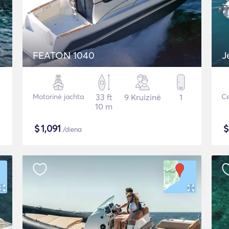
FEATON 1040
J
Motorinė jachta
33 ft
9 Kruizinė
1
Ce
10 m
$
1,091
/diena