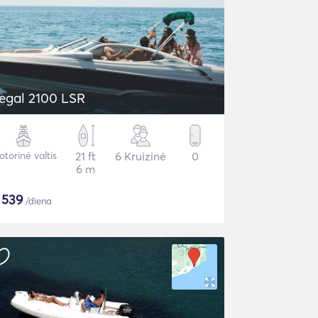
egal 2100 LSR
torinė valtis
21 ft
6 Kruizinė
0
6 m
$
539
/diena