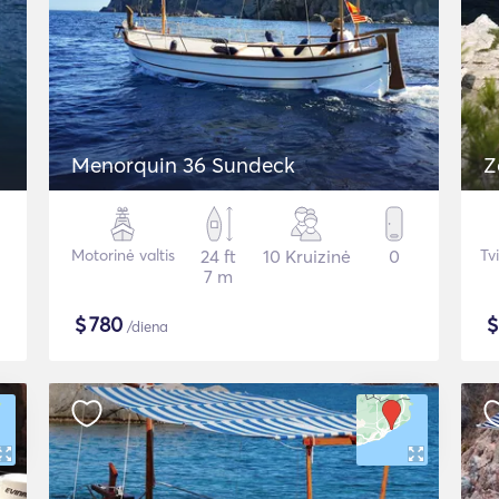
Menorquin 36 Sundeck
Z
Motorinė valtis
24 ft
10 Kruizinė
0
Tv
7 m
$
780
/diena