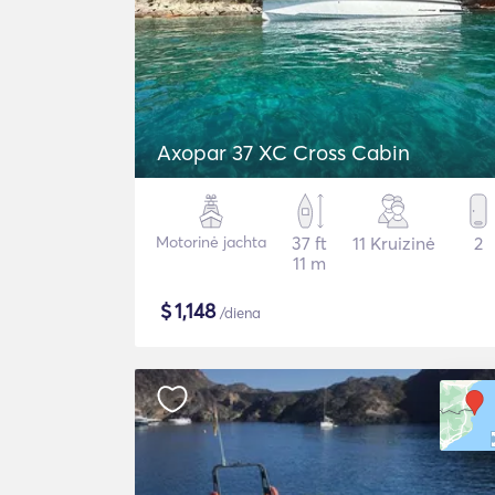
Axopar 37 XC Cross Cabin
Motorinė jachta
37 ft
11 Kruizinė
2
11 m
$
1,148
/diena