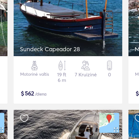
Sundeck Capeador 28
M
Motorinė valtis
19 ft
7 Kruizinė
0
Mo
6 m
$
562
/diena