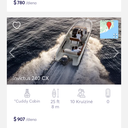
$
780
/diena
Invictus 240 CX
"Cuddy Cabin
25 ft
10 Kruizinė
0
8 m
$
907
/diena