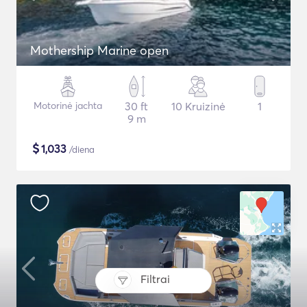
Mothership Marine open
Motorinė jachta
30 ft
10 Kruizinė
1
9 m
$
1,033
/diena
Filtrai