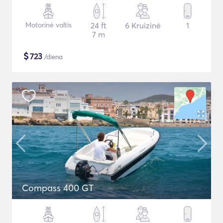
Motorinė valtis
24 ft
6 Kruizinė
1
7 m
$
723
/diena
Compass 400 GT