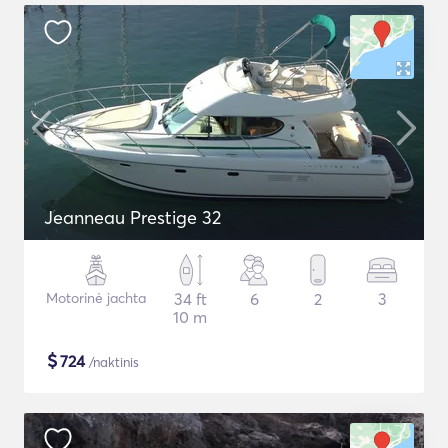
Jeanneau Prestige 32
Motorinė jachta
34 ft
6
2
3
10 m
$
724
/naktinis