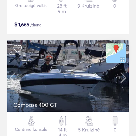
Greitaeigė valtis
28 ft
9 Kruizinė
0
9 m
$
1,665
/diena
Compass 400 GT
Centrinė konsolė
14 ft
5 Kruizinė
0
4 m