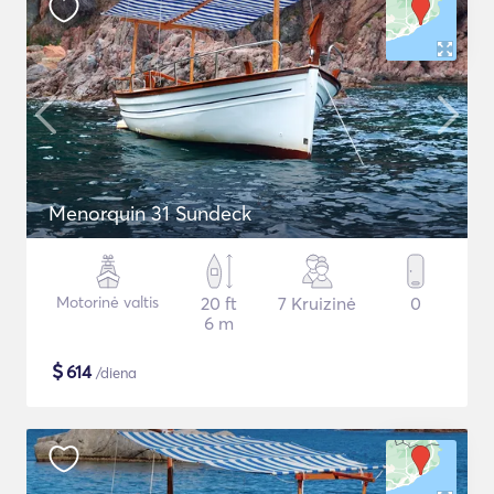
Menorquin 31 Sundeck
Motorinė valtis
20 ft
7 Kruizinė
0
6 m
$
614
/diena