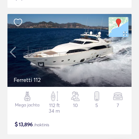
Ferretti 112
Mega jachta
112 ft
10
5
7
34 m
$
13,896
/naktinis