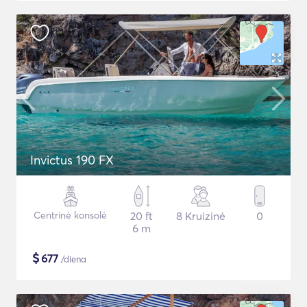
Invictus 190 FX
Centrinė konsolė
20 ft
8 Kruizinė
0
6 m
$
677
/diena