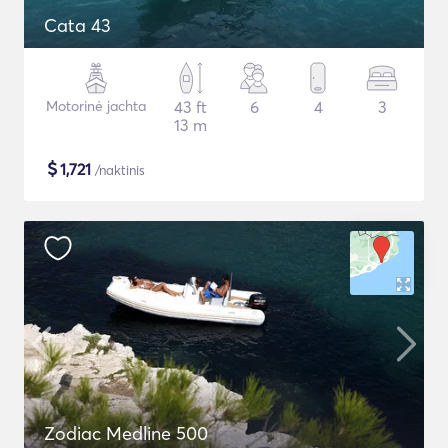
Cata 43
Motorinė jachta
43 ft
6
4
3
13 m
$
1,721
/naktinis
Zodiac Medline 500