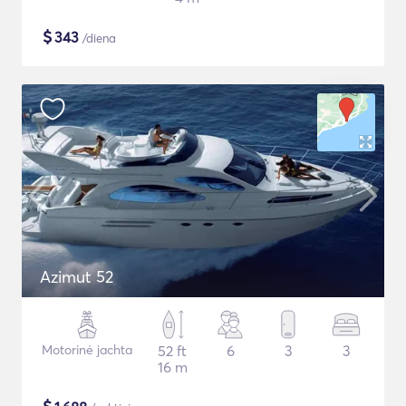
$
343
/diena
Azimut 52
Motorinė jachta
52 ft
6
3
3
16 m