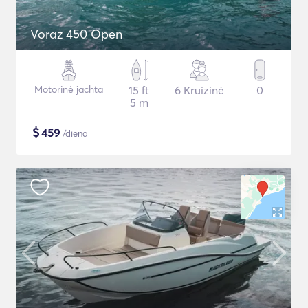
Voraz 450 Open
Motorinė jachta
15 ft
6 Kruizinė
0
5 m
$
459
/diena