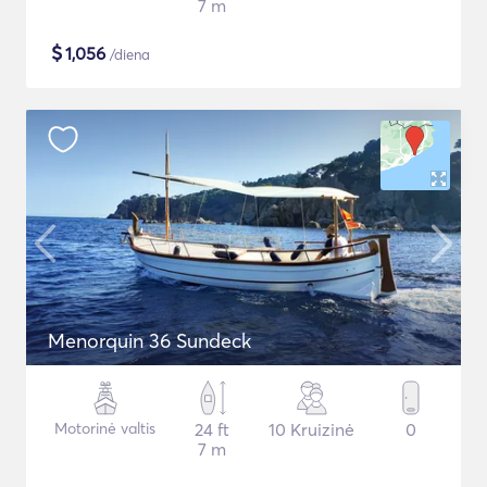
7 m
$
1,056
/diena
Menorquin 36 Sundeck
Motorinė valtis
24 ft
10 Kruizinė
0
7 m