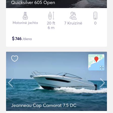
Quicksilver 605 Open
Motorinė jachta
20 ft
7 Kruizinė
0
6 m
$
746
/diena
Jeanneau Cap Camarat 7.5 DC