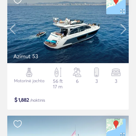
Azimut 53
Motorinė jachta
56 ft
6
3
3
17 m
$
1,882
/naktinis