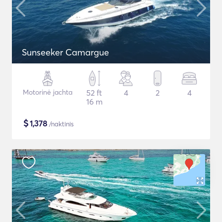
Sunseeker Camargue
Motorinė jachta
52 ft
4
2
4
16 m
$
1,378
/naktinis