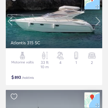
Atlantis 315 SC
Motorinė valtis
33 ft
4
1
2
10 m
$
893
/naktinis