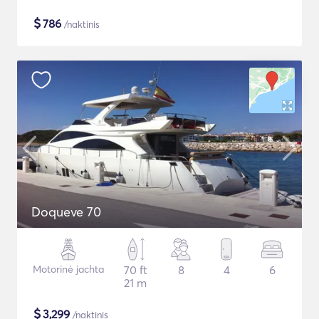
$
786
/naktinis
Doqueve 70
Motorinė jachta
70 ft
8
4
6
21 m
$
3,299
/naktinis