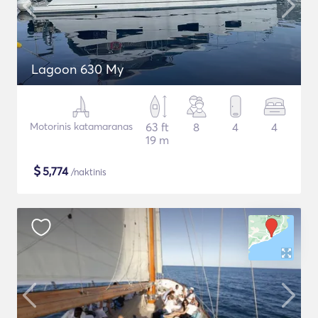
Lagoon 630 My
Motorinis katamaranas
63 ft
8
4
4
19 m
$
5,774
/naktinis