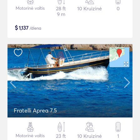
Motorinė valtis
28 ft
10 Kruizinė
0
9 m
$
1,137
/diena
Fratelli Aprea 7.5
Motorinė valtis
23 ft
10 Kruizinė
1