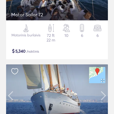
Motor Sailor 72
Motorinis burlaivis
72 ft
10
6
6
22 m
$
5,340
/naktinis