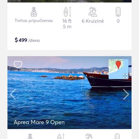
Tvirtas pripučiamas
16 ft
6 Kruizinė
0
5 m
$
499
/diena
Aprea Mare 9 Open