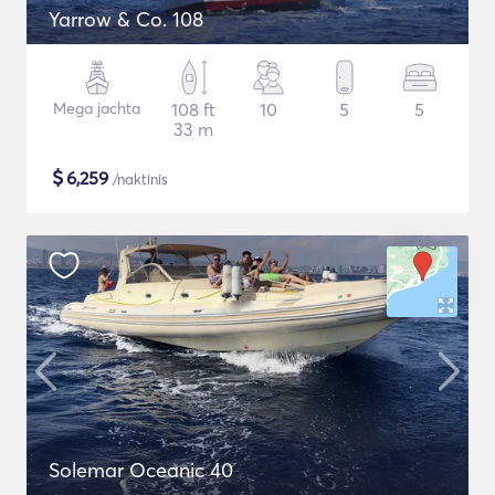
Yarrow & Co. 108
Mega jachta
108 ft
10
5
5
33 m
$
6,259
/naktinis
Solemar Oceanic 40