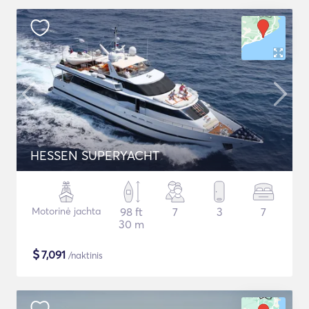
HESSEN SUPERYACHT
Motorinė jachta
98 ft
7
3
7
30 m
$
7,091
/naktinis