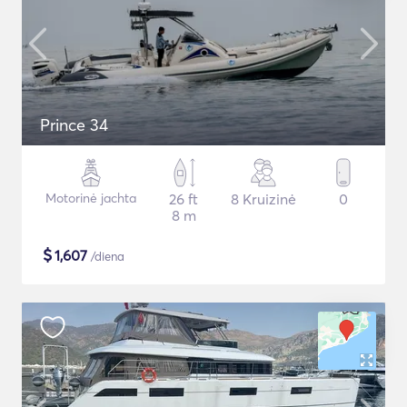
Prince 34
Motorinė jachta
26 ft
8 Kruizinė
0
8 m
$
1,607
/diena