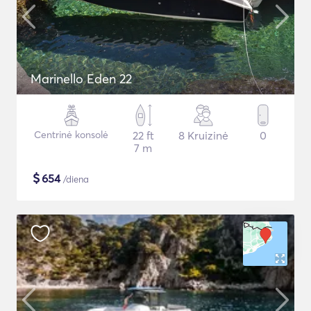
Marinello Eden 22
Centrinė konsolė
22 ft
8 Kruizinė
0
7 m
$
654
/diena