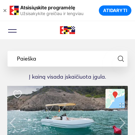
Atsisiųskite programėlę
×
ATIDARYTI
Užsisakykite greičiau ir lengviau
Paieška
Į kainą visada įskaičiuota įgula.