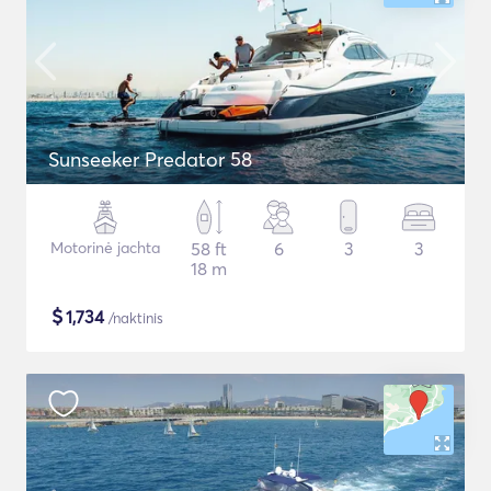
Sunseeker Predator 58
Motorinė jachta
58 ft
6
3
3
18 m
$
1,734
/naktinis