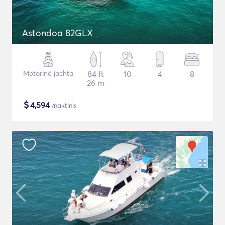
Astondoa 82GLX
Motorinė jachta
84 ft
10
4
8
26 m
$
4,594
/naktinis