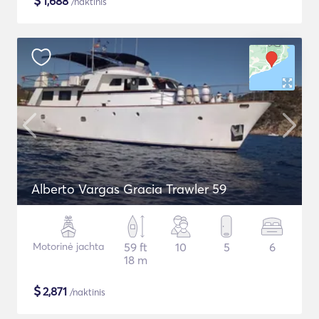
$
1,688
/naktinis
Alberto Vargas Gracia Trawler 59
Motorinė jachta
59 ft
10
5
6
18 m
$
2,871
/naktinis