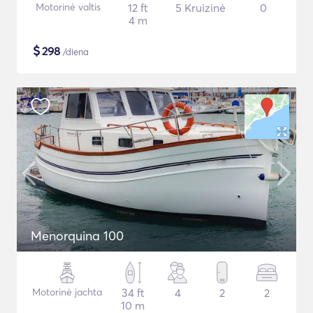
Motorinė valtis
12 ft
5 Kruizinė
0
4 m
$
298
/diena
Menorquina 100
Motorinė jachta
34 ft
4
2
2
10 m