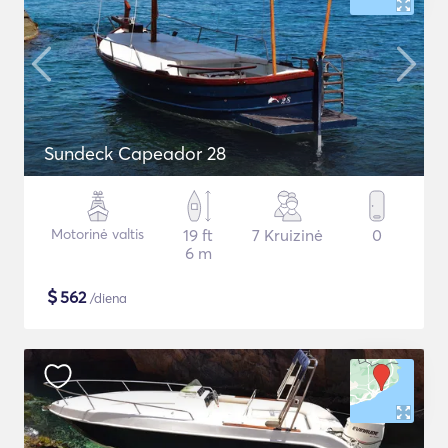
Sundeck Capeador 28
Motorinė valtis
19 ft
7 Kruizinė
0
6 m
$
562
/diena