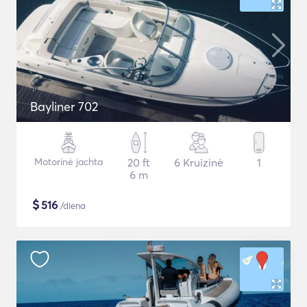
Bayliner 702
Motorinė jachta
20 ft
6 Kruizinė
1
6 m
$
516
/diena