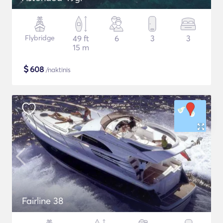
Flybridge
49 ft
6
3
3
15 m
$
608
/naktinis
Fairline 38