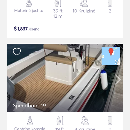
Motorinė jachta
39 ft
10 Kruizinė
2
12 m
$
1,837
/diena
Speedboat 19
Centrinė konsolė
19 ft
4 Kruizinė
0