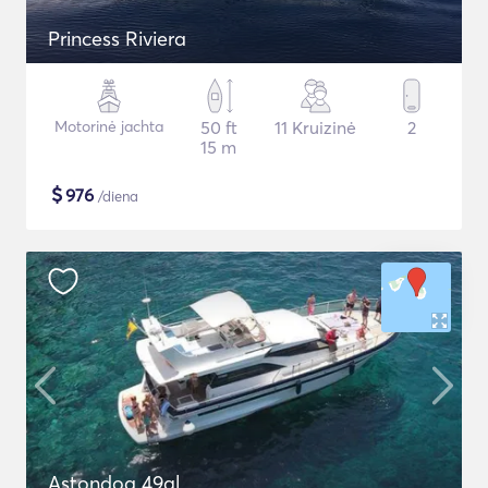
Princess Riviera
Motorinė jachta
50 ft
11 Kruizinė
2
15 m
$
976
/diena
Astondoa 49gl