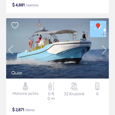
$
4,881
/naktinis
Quar
Motorinė jachta
0 ft
32 Kruizinė
0
0 m
$
2,871
/diena