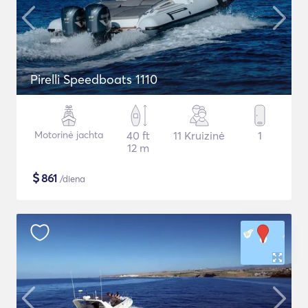
Pirelli Speedboats 1110
Motorinė jachta
40 ft
11 Kruizinė
1
12 m
$
861
/diena