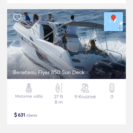
Beneteau Flyer 850 Sun Deck
Motorinė valtis
27 ft
9 Kruizinė
0
8 m
$
631
/diena