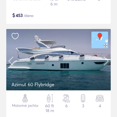
6 m
$
453
/diena
Azimut 60 Flybridge
Motorinė jachta
60 ft
6
3
4
18 m