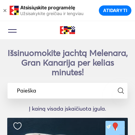
Atsisiųskite programėlę
×
ATIDARYTI
Užsisakykite greičiau ir lengviau
Išsinuomokite jachtą Melenara,
Gran Kanarija per kelias
minutes!
Paieška
Į kainą visada įskaičiuota įgula.