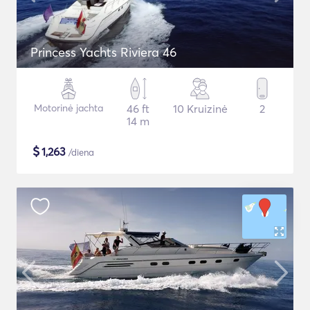
Princess Yachts Riviera 46
Motorinė jachta
46 ft
10 Kruizinė
2
14 m
$
1,263
/diena