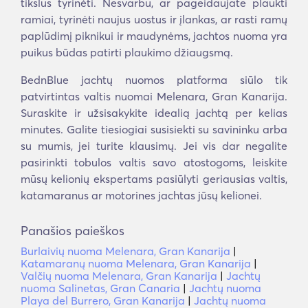
tikslus tyrinėti. Nesvarbu, ar pageidaujate plaukti
ramiai, tyrinėti naujus uostus ir įlankas, ar rasti ramų
paplūdimį piknikui ir maudynėms, jachtos nuoma yra
puikus būdas patirti plaukimo džiaugsmą.
BednBlue jachtų nuomos platforma siūlo tik
patvirtintas valtis nuomai Melenara, Gran Kanarija.
Suraskite ir užsisakykite idealią jachtą per kelias
minutes. Galite tiesiogiai susisiekti su savininku arba
su mumis, jei turite klausimų. Jei vis dar negalite
pasirinkti tobulos valtis savo atostogoms, leiskite
mūsų kelionių ekspertams pasiūlyti geriausias valtis,
katamaranus ar motorines jachtas jūsų kelionei.
Panašios paieškos
Burlaivių nuoma Melenara, Gran Kanarija
|
Katamaranų nuoma Melenara, Gran Kanarija
|
Valčių nuoma Melenara, Gran Kanarija
|
Jachtų
nuoma Salinetas, Gran Canaria
|
Jachtų nuoma
Playa del Burrero, Gran Kanarija
|
Jachtų nuoma