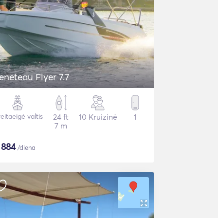
eneteau Flyer 7.7
eitaeigė valtis
24 ft
10 Kruizinė
1
7 m
$
884
/diena