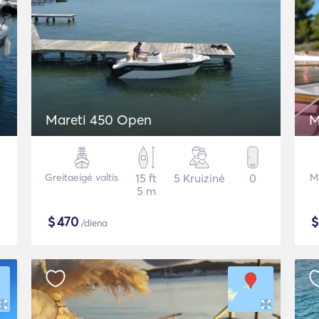
Mareti 450 Open
M
Greitaeigė valtis
15 ft
5 Kruizinė
0
Mo
5 m
$
470
/diena