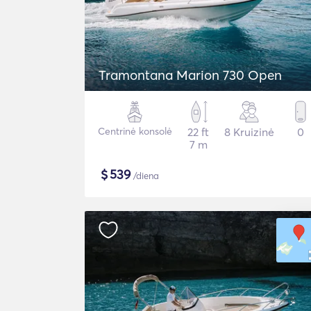
Tramontana Marion 730 Open
Centrinė konsolė
22 ft
8 Kruizinė
0
7 m
$
539
/diena