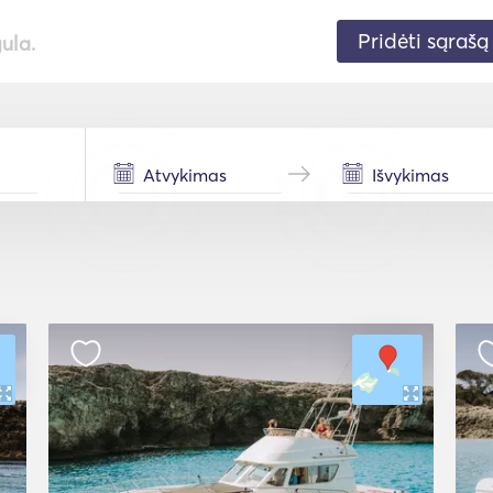
Pridėti sąrašą
gula.