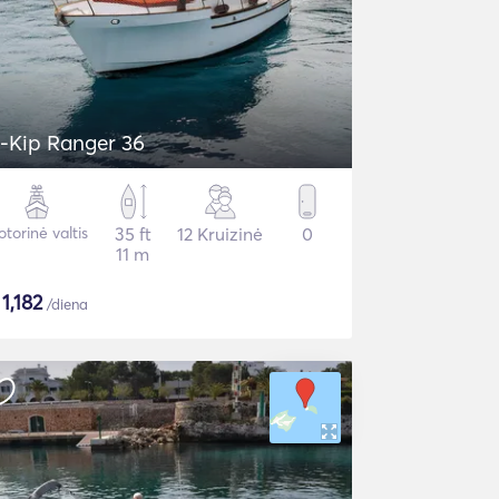
-Kip Ranger 36
torinė valtis
35 ft
12 Kruizinė
0
11 m
$
1,182
/diena