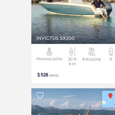
INVICTUS SX200
Motorinė jachta
20 ft
8 Kruizinė
0
6 m
$
528
/diena