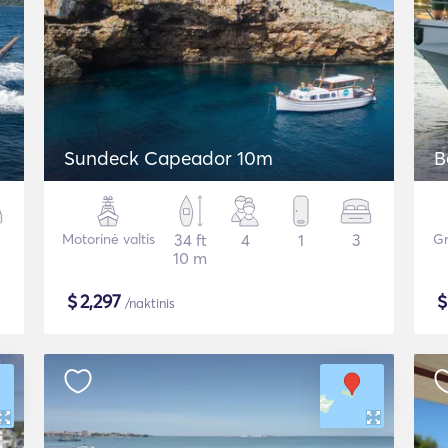
Sundeck Capeador 10m
B
Motorinė valtis
34 ft
4
1
3
Gr
10 m
$
2,297
/naktinis