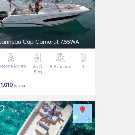
Jeanneau Cap Camarat 7.55WA
torinė jachta
25 ft
8 Kruizinė
1
8 m
$
1,010
/diena