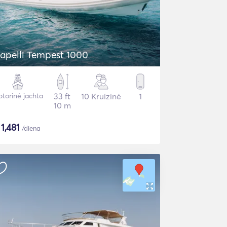
apelli Tempest 1000
torinė jachta
33 ft
10 Kruizinė
1
10 m
$
1,481
/diena