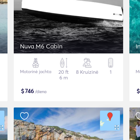
Nuva M6 Cabin
I
Motorinė jachta
20 ft
8 Kruizinė
1
Mo
6 m
$
746
/diena