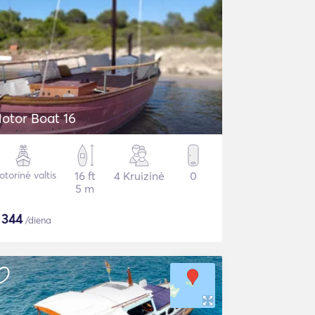
otor Boat 16
torinė valtis
16 ft
4 Kruizinė
0
5 m
$
344
/diena