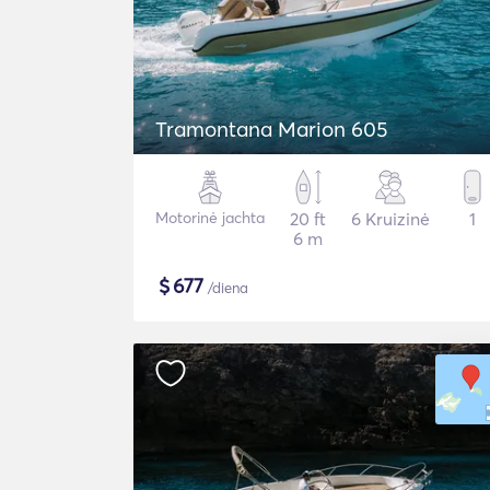
Tramontana Marion 605
Motorinė jachta
20 ft
6 Kruizinė
1
6 m
$
677
/diena