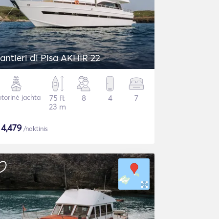
antieri di Pisa AKHIR 22
torinė jachta
75 ft
8
4
7
23 m
$
4,479
/naktinis