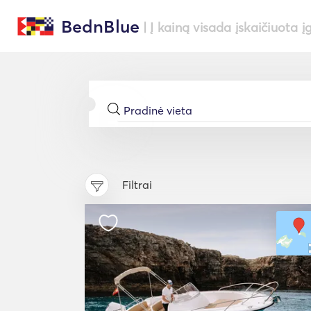
BednBlue
| Į kainą visada įskaičiuota į
Filtrai