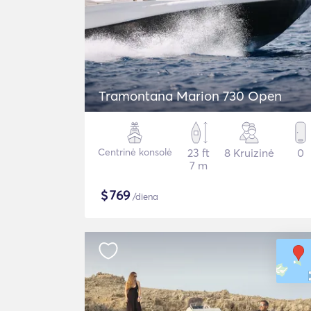
Tramontana Marion 730 Open
Centrinė konsolė
23 ft
8 Kruizinė
0
7 m
$
769
/diena