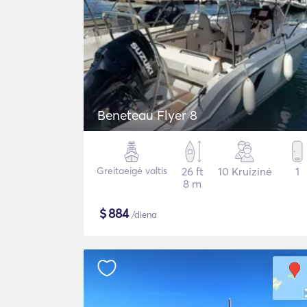
Beneteau Flyer 8
Greitaeigė valtis
26 ft
10 Kruizinė
1
8 m
$
884
/diena