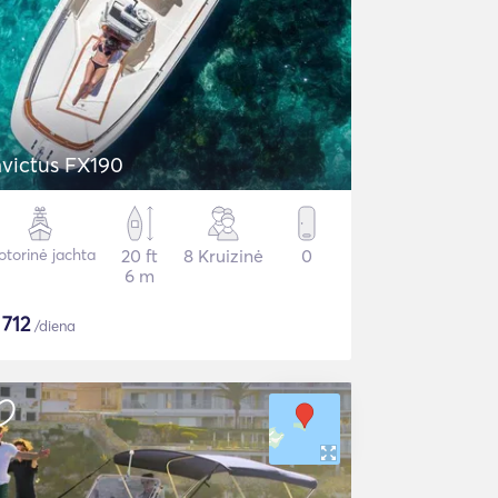
nvictus FX190
torinė jachta
20 ft
8 Kruizinė
0
6 m
$
712
/diena