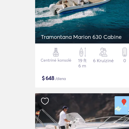
Tramontana Marion 630 Cabine
Centrinė konsolė
19 ft
6 Kruizinė
0
6 m
$
648
/diena