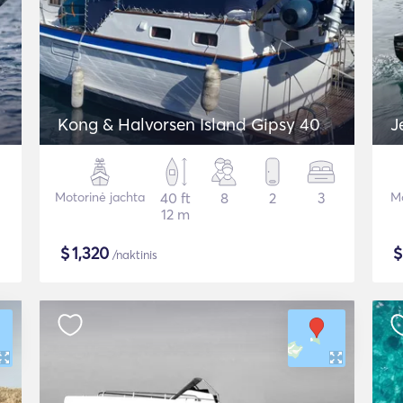
Kong & Halvorsen Island Gipsy 40
Motorinė jachta
40 ft
8
2
3
Mo
12 m
$
1,320
/naktinis