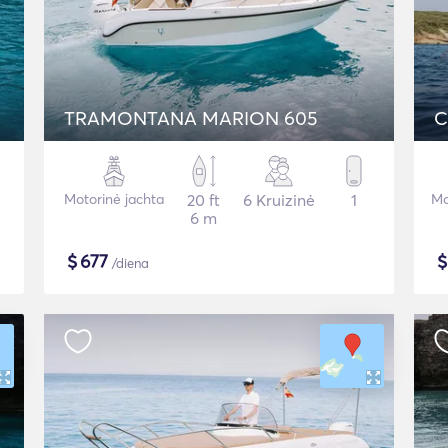
TRAMONTANA MARION 605
C
Motorinė jachta
20 ft
6 Kruizinė
1
Mo
6 m
$
677
/diena