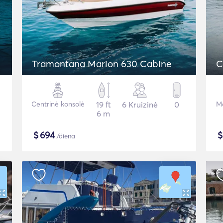
Tramontana Marion 630 Cabine
C
Centrinė konsolė
19 ft
6 Kruizinė
0
Mo
6 m
$
694
/diena