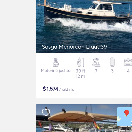
Sasga Menorcan Llaut 39
Motorinė jachta
39 ft
7
3
4
12 m
$
1,574
/naktinis