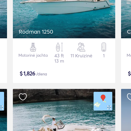
Rodman 1250
C
Motorinė jachta
43 ft
11 Kruizinė
1
Mo
13 m
$
1,826
/diena