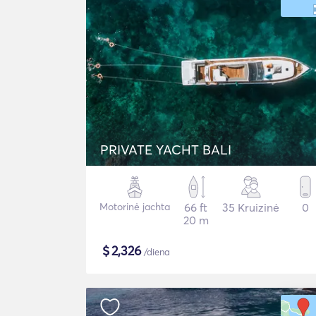
PRIVATE YACHT BALI
Motorinė jachta
66 ft
35 Kruizinė
0
20 m
$
2,326
/diena