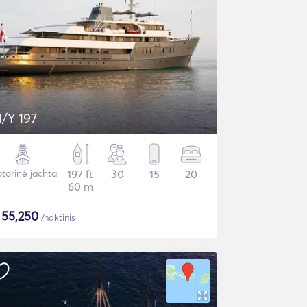
/Y 197
torinė jachta
197 ft
30
15
20
60 m
$
55,250
/naktinis