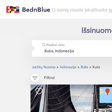
BednBlue
| Į kainą visada įskaičiuota į
Išsinuomo
Pradinė vieta
Jachtų Nuoma
Indonezija
Balis
Kuta
Filtrai