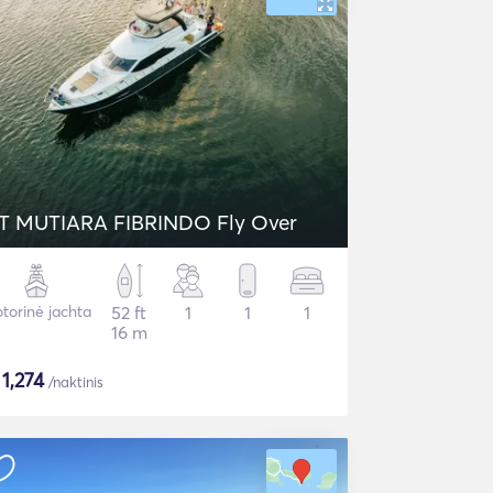
T MUTIARA FIBRINDO Fly Over
torinė jachta
52 ft
1
1
1
16 m
$
1,274
/naktinis