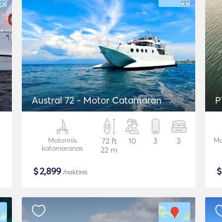
Austral 72 - Motor Catamaran
P
Motorinis
72 ft
10
3
3
Mo
katamaranas
22 m
$
2,899
/naktinis