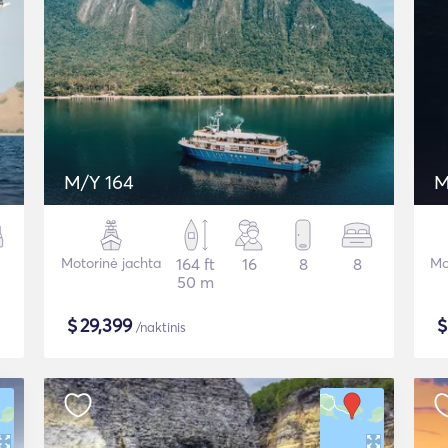
M/Y 164
M
Motorinė jachta
164 ft
16
8
8
Mot
50 m
$
29,399
/naktinis