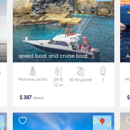
speed boat and cruise boat
A
Motorinė jachta
39 ft
10 Kruizinė
1
Mo
12 m
$
387
/diena