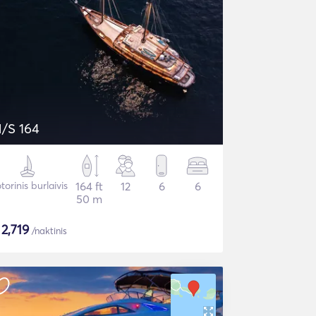
/S 164
orinis burlaivis
164 ft
12
6
6
50 m
$
2,719
/naktinis