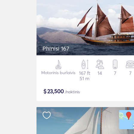
Phinisi 167
Motorinis burlaivis
167 ft
14
7
7
51 m
$
23,500
/naktinis