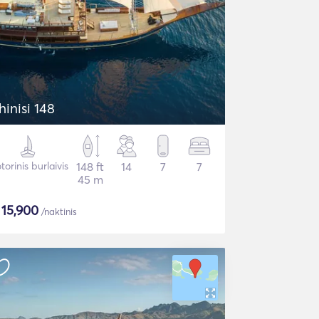
hinisi 148
orinis burlaivis
148 ft
14
7
7
45 m
$
15,900
/naktinis