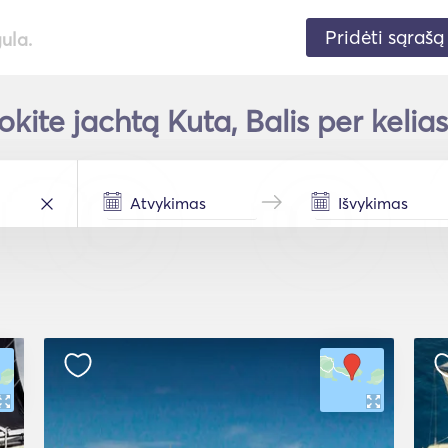
Pridėti sąrašą
gula.
kite jachtą Kuta, Balis per kelia