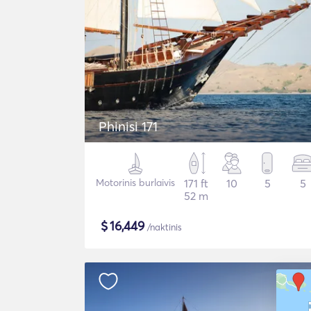
Phinisi 171
Motorinis burlaivis
171 ft
10
5
5
52 m
$
16,449
/naktinis