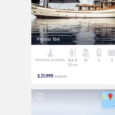
Phinisi 164
Motorinis burlaivis
164 ft
10
5
5
50 m
$
21,999
/naktinis