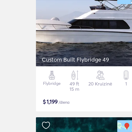
Custom Built Flybridge 49
Flybridge
49 ft
20 Kruizinė
1
15 m
$
1,199
/diena