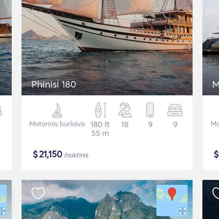
Phinisi 180
M
Motorinis burlaivis
180 ft
18
9
9
Mo
55 m
$
21,150
/naktinis