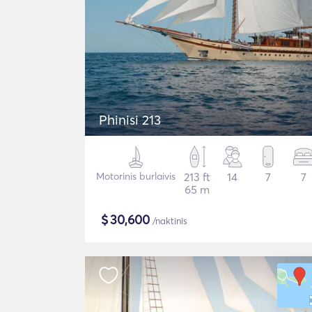
Phinisi 213
Motorinis burlaivis
213 ft
14
7
7
65 m
$
30,600
/naktinis