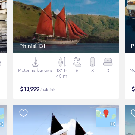
Phinisi 131
P
Motorinis burlaivis
131 ft
6
3
3
Mot
40 m
$
13,999
/naktinis