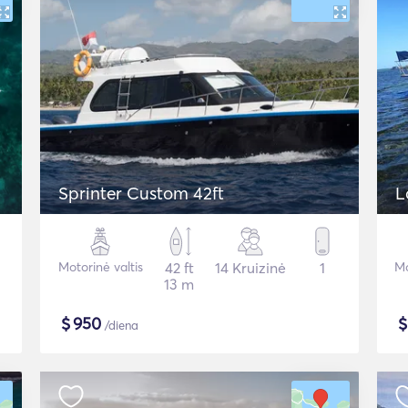
Sprinter Custom 42ft
Motorinė valtis
42 ft
14 Kruizinė
1
Mo
13 m
$
950
/diena