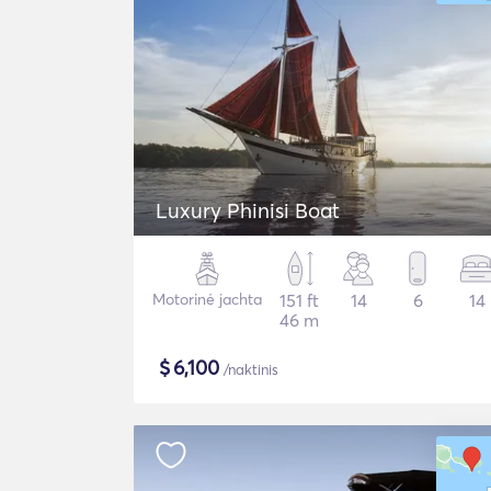
Luxury Phinisi Boat
Motorinė jachta
151 ft
14
6
14
46 m
$
6,100
/naktinis