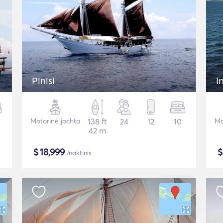
Pinisi
I
Motorinė jachta
138 ft
24
12
10
Mo
42 m
$
18,999
/naktinis