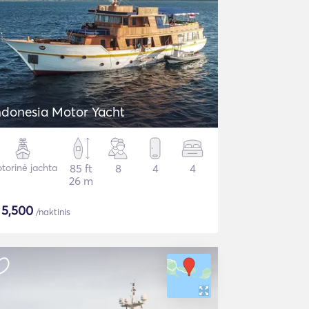
ndonesia Motor Yacht
torinė jachta
85 ft
8
4
4
26 m
$
5,500
/naktinis