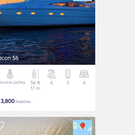
icon 56
torinė jachta
56 ft
6
3
4
17 m
$
3,800
/naktinis