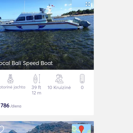
Local Bali Speed Boat
torinė jachta
39 ft
10 Kruizinė
0
12 m
$
786
/diena