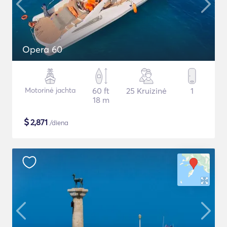
Opera 60
Motorinė jachta
60 ft
25 Kruizinė
1
18 m
$
2,871
/diena