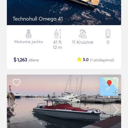
Technohull Omega 41
Motorinė jachta
41 ft
11 Kruizinė
0
12 m
$
1,263
5.0
/diena
(1
atsiliepimai
)