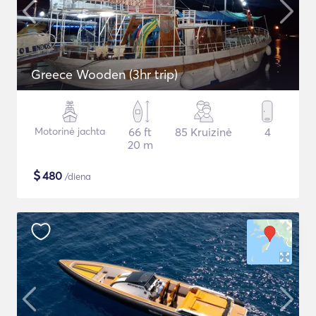
Greece Wooden (3hr trip)
Motorinė jachta
66 ft
85 Kruizinė
4
20 m
$
480
/diena