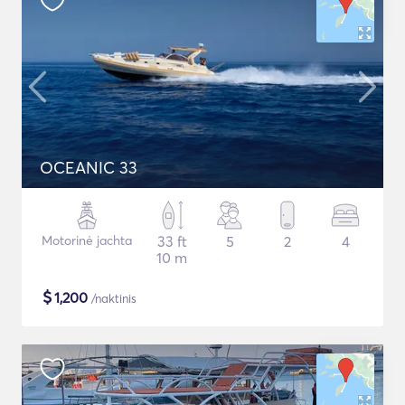
OCEANIC 33
Motorinė jachta
33 ft
5
2
4
10 m
$
1,200
/naktinis