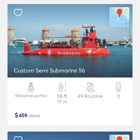
Custom Semi Submarine 56
Motorinė jachta
56 ft
49 Kruizinė
0
17 m
$
459
/diena