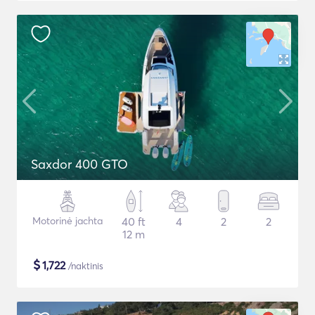
Saxdor 400 GTO
Motorinė jachta
40 ft
4
2
2
12 m
$
1,722
/naktinis