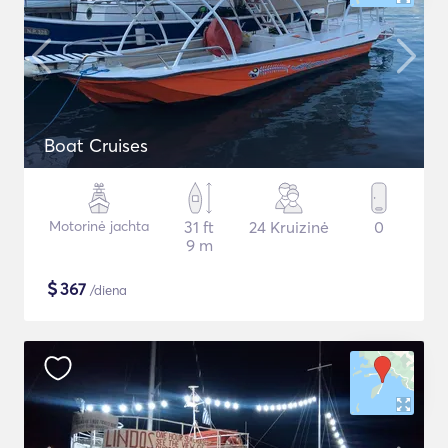
Boat Cruises
Motorinė jachta
31 ft
24 Kruizinė
0
9 m
$
367
/diena