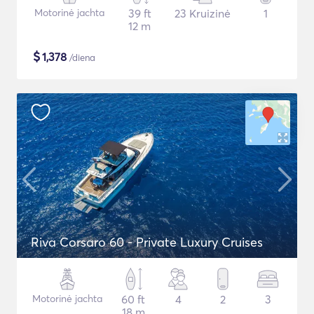
Motorinė jachta
39 ft
23 Kruizinė
1
12 m
$
1,378
/diena
Riva Corsaro 60 - Private Luxury Cruises
Motorinė jachta
60 ft
4
2
3
18 m