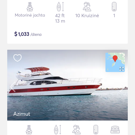
Motorinė jachta
42 ft
10 Kruizinė
1
13 m
$
1,033
/diena
Azimut