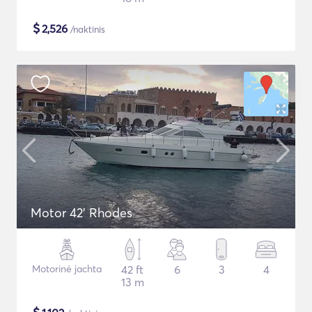
$
2,526
/naktinis
Motor 42' Rhodes
Motorinė jachta
42 ft
6
3
4
13 m