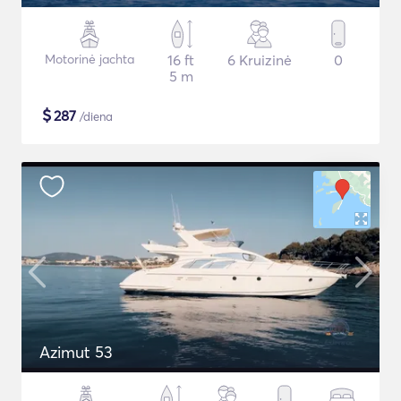
Motorinė jachta
16 ft
6 Kruizinė
0
5 m
$
287
/diena
Azimut 53