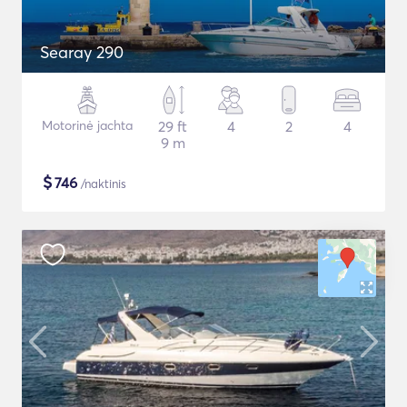
Searay 290
Motorinė jachta
29 ft
4
2
4
9 m
$
746
/naktinis