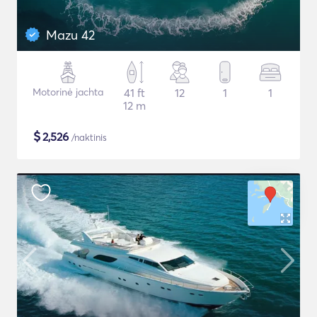
Mazu 42
Motorinė jachta
41 ft
12
1
1
12 m
$
2,526
/naktinis