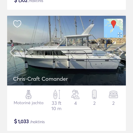
$
1,102
/naktinis
Chris-Craft Comander
Motorinė jachta
33 ft
4
2
2
10 m
$
1,033
/naktinis