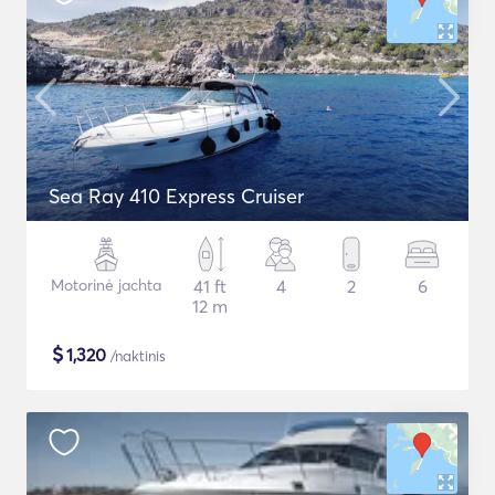
Sea Ray 410 Express Cruiser
Motorinė jachta
41 ft
4
2
6
12 m
$
1,320
/naktinis