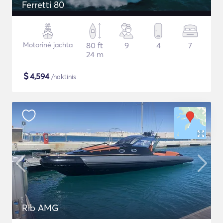
Ferretti 80
Motorinė jachta
80 ft
9
4
7
24 m
$
4,594
/naktinis
Rib AMG