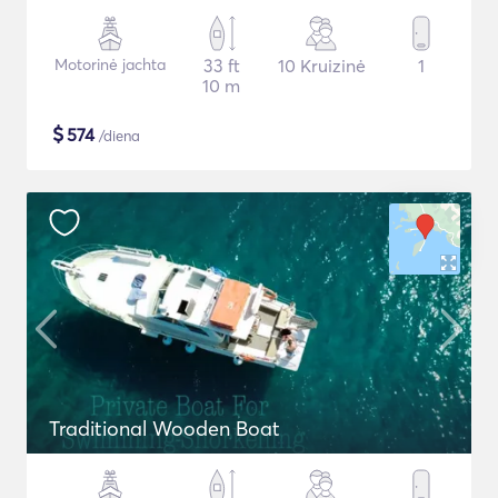
Motorinė jachta
33 ft
10 Kruizinė
1
10 m
$
574
/diena
Traditional Wooden Boat