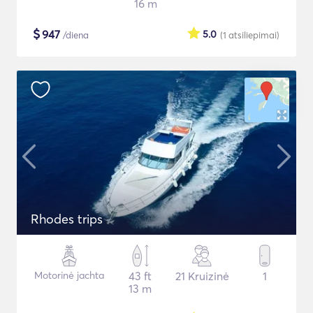
16 m
$
947
5.0
/diena
(1
atsiliepimai
)
Rhodes trips
Motorinė jachta
43 ft
21 Kruizinė
1
13 m