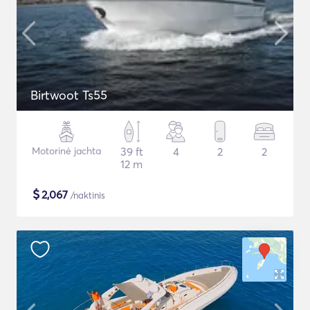
Birtwoot Ts55
Motorinė jachta
39 ft
4
2
2
12 m
$
2,067
/naktinis