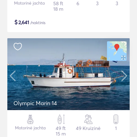
Motorinė jachta
58 ft
6
3
3
18 m
$
2,641
/naktinis
Olympic Marin 14
Motorinė jachta
49 ft
49 Kruizinė
1
15 m