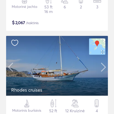
Motorinė jachta
53 ft
6
2
3
16 m
$
2,067
/naktinis
Rhodes cruises
Motorinis burlaivis
52 ft
12 Kruizinė
4