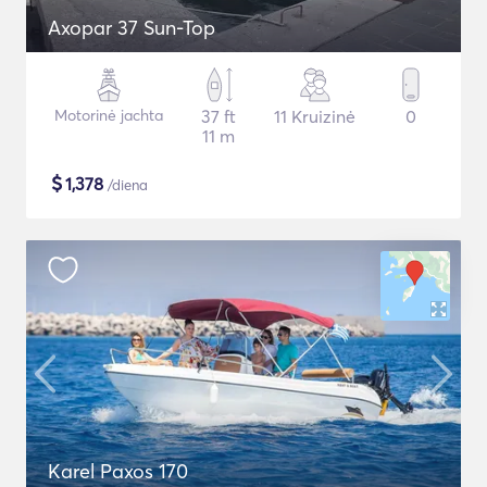
Axopar 37 Sun-Top
Motorinė jachta
37 ft
11 Kruizinė
0
11 m
$
1,378
/diena
Karel Paxos 170