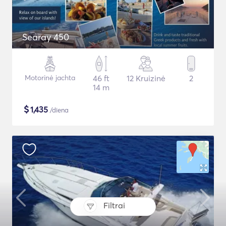
Searay 450
Motorinė jachta
46 ft
12 Kruizinė
2
14 m
$
1,435
/diena
Filtrai