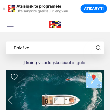
Atsisiųskite programėlę
×
ATIDARYTI
Užsisakykite greičiau ir lengviau
Paieška
Į kainą visada įskaičiuota įgula.