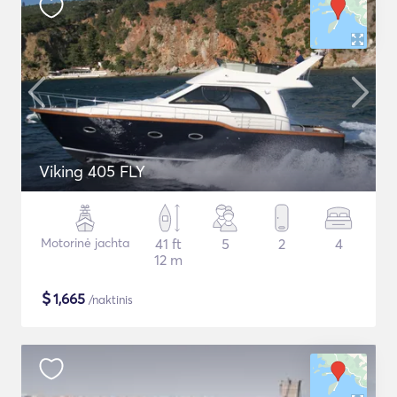
Viking 405 FLY
Motorinė jachta
41 ft
5
2
4
12 m
$
1,665
/naktinis