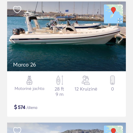
Marco 26
Motorinė jachta
28 ft
12 Kruizinė
0
9 m
$
574
/diena