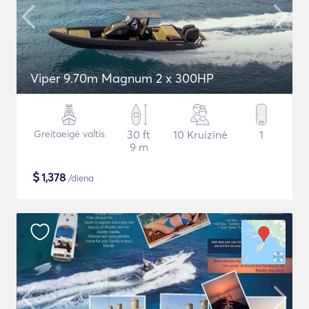
Viper 9.70m Magnum 2 x 300HP
Greitaeigė valtis
30 ft
10 Kruizinė
1
9 m
$
1,378
/diena