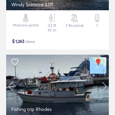
Windy Scirocco 33ft
Motorinė jachta
33 ft
7 Kruizinė
1
10 m
$
1,263
/diena
Fishing trip Rhodes