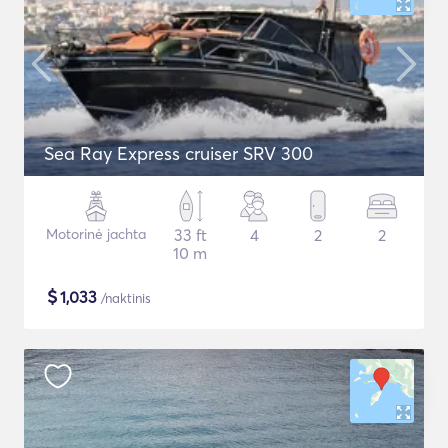
Sea Ray Express cruiser SRV 300
Motorinė jachta
33 ft
4
2
2
10 m
$
1,033
/naktinis