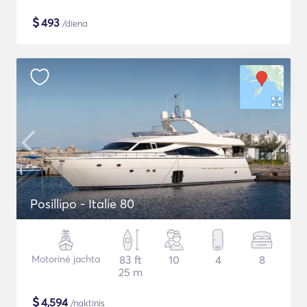
$
493
/diena
Posillipo - Italie 80
Motorinė jachta
83 ft
10
4
8
25 m
$
4,594
/naktinis