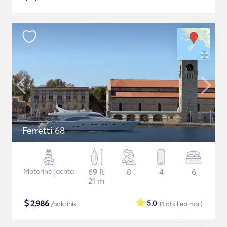
Ferretti 68
Motorinė jachta
69 ft
8
4
6
21 m
$
2,986
5.0
/naktinis
(1
atsiliepimai
)