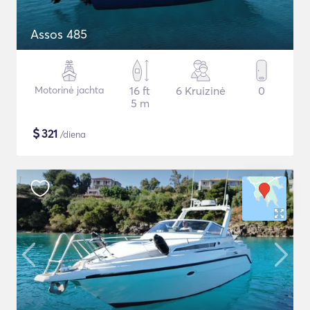
Assos 485
Motorinė jachta
16 ft
6 Kruizinė
0
5 m
$
321
/diena