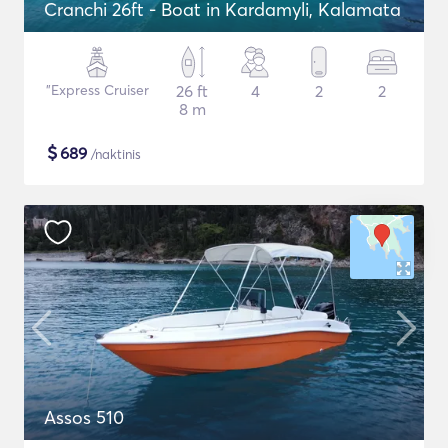
Cranchi 26ft - Boat in Kardamyli, Kalamata
"Express Cruiser
26 ft
4
2
2
8 m
$
689
/naktinis
Assos 510