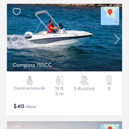
Compass 155CC
Centrinė konsolė
15 ft
5 Kruizinė
0
5 m
$
413
/diena