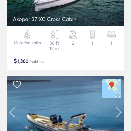
Axopar 37 XC Cross Cabin
Motorinė valtis
38 ft
2
1
1
12 m
$
1,360
/naktinis