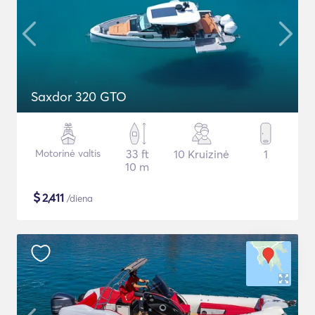
Saxdor 320 GTO
Motorinė valtis
33 ft
10 Kruizinė
1
10 m
$
2,411
/diena