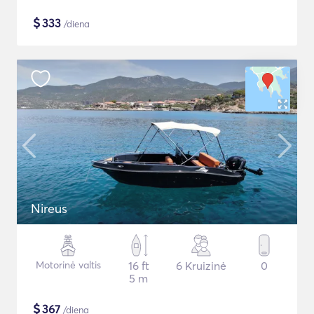
$
333
/diena
Nireus
Motorinė valtis
16 ft
6 Kruizinė
0
5 m
$
367
/diena