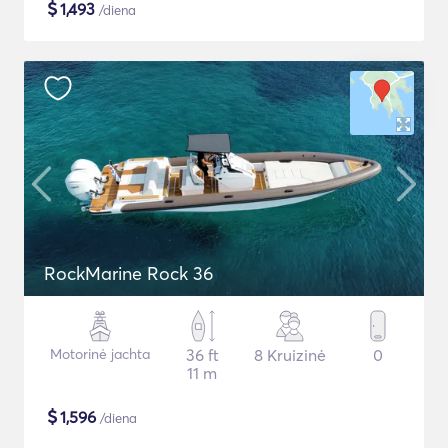
$
1,493
/diena
RockMarine Rock 36
Motorinė jachta
36 ft
8 Kruizinė
0
11 m
$
1,596
/diena