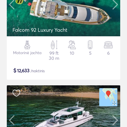
Falcom 92 Luxury Yacht
Motorinė jachta
99 ft
10
5
6
30 m
$
12,633
/naktinis