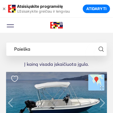
Atsisiųskite programėlę
×
ATIDARYTI
Užsisakykite greičiau ir lengviau
Paieška
Į kainą visada įskaičiuota įgula.