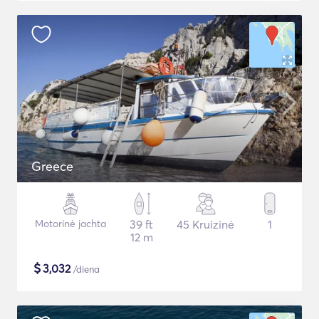
Greece
Motorinė jachta
39 ft
45 Kruizinė
1
12 m
$
3,032
/diena