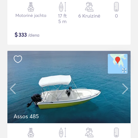
Motorinė jachta
17 ft
6 Kruizinė
0
5 m
$
333
/diena
Assos 485