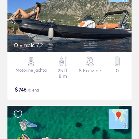
Olympic 7,2
Motorinė jachta
25 ft
8 Kruizinė
0
8 m
$
746
/diena