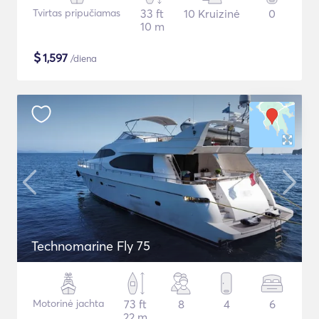
Tvirtas pripučiamas
33 ft
10 Kruizinė
0
10 m
$
1,597
/diena
Technomarine Fly 75
Motorinė jachta
73 ft
8
4
6
22 m