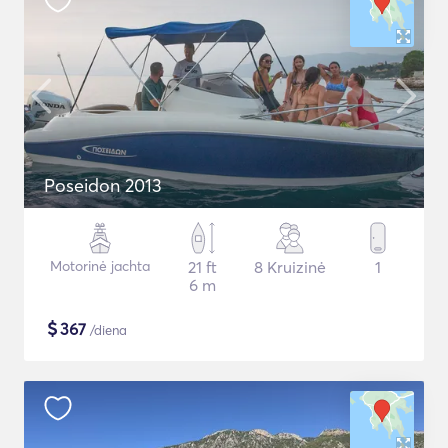
Poseidon 2013
Motorinė jachta
21 ft
8 Kruizinė
1
6 m
$
367
/diena