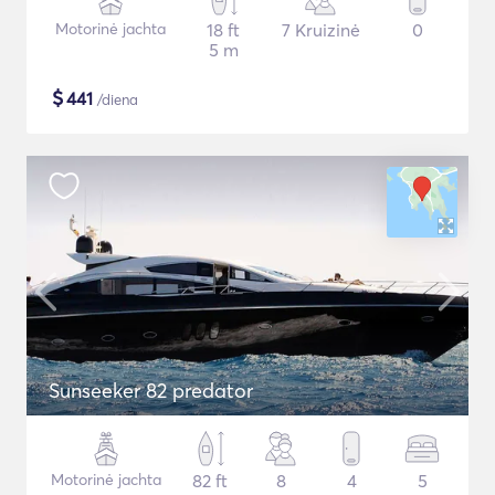
Motorinė jachta
18 ft
7 Kruizinė
0
5 m
$
441
/diena
Sunseeker 82 predator
Motorinė jachta
82 ft
8
4
5