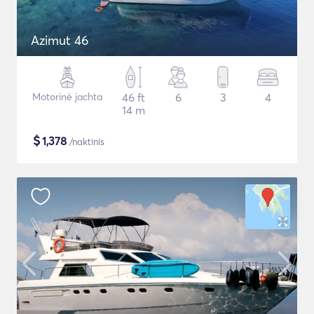
Azimut 46
Motorinė jachta
46 ft
6
3
4
14 m
$
1,378
/naktinis