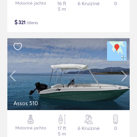
Motorinė jachta
16 ft
6 Kruizinė
0
5 m
$
321
/diena
Assos 510
Motorinė jachta
17 ft
6 Kruizinė
0
5 m