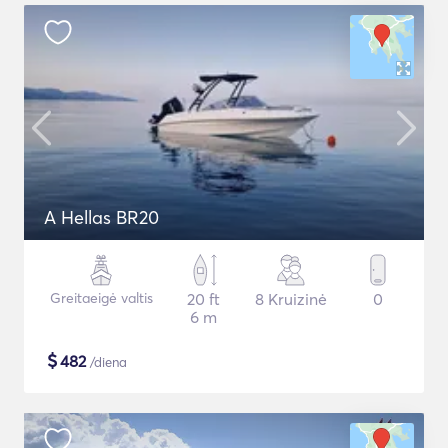
A Hellas BR20
Greitaeigė valtis
20 ft
8 Kruizinė
0
6 m
$
482
/diena