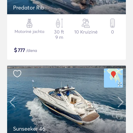
Predator Rib
Motorinė jachta
30 ft
10 Kruizinė
0
9 m
$
777
/diena
Sunseeker 46