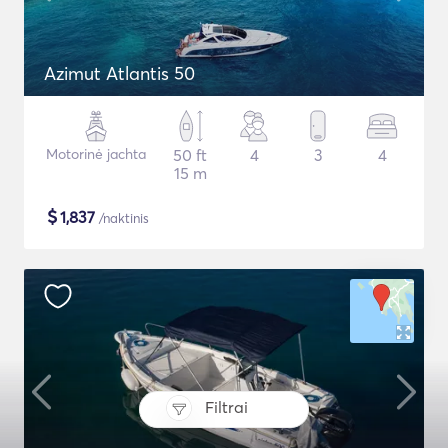
Azimut Atlantis 50
Motorinė jachta
50 ft
4
3
4
15 m
$
1,837
/naktinis
Filtrai