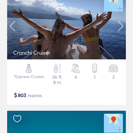
Cranchi Cruiser
"Express Cruiser
26 ft
6
1
2
8 m
$
803
/naktinis