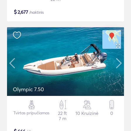
$
2,677
/naktinis
Olympic 7.50
Tvirtas pripučiamas
22 ft
10 Kruizinė
0
7 m