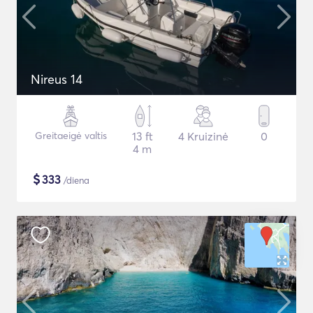
Nireus 14
Greitaeigė valtis
13 ft
4 Kruizinė
0
4 m
$
333
/diena