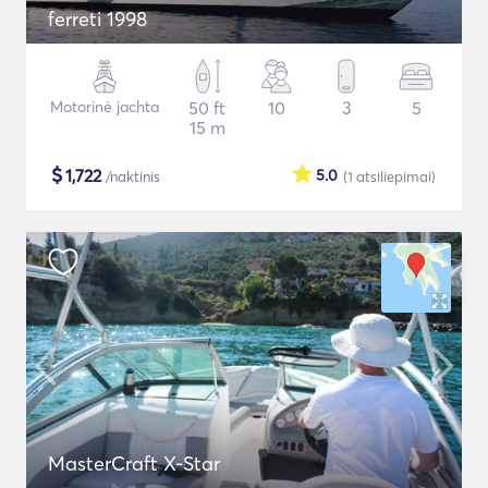
ferreti 1998
Motorinė jachta
50 ft
10
3
5
15 m
$
1,722
5.0
/naktinis
(1
atsiliepimai
)
MasterCraft X-Star