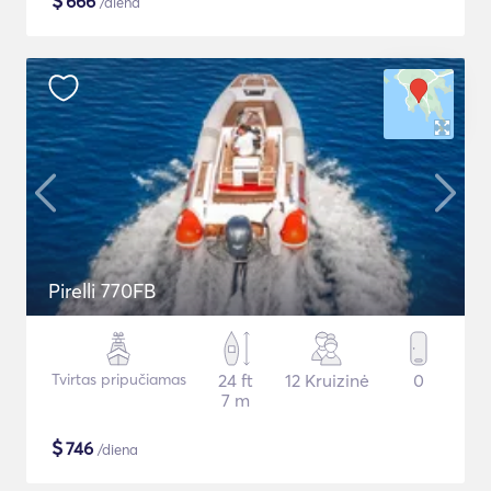
$
666
/diena
Pirelli 770FB
Tvirtas pripučiamas
24 ft
12 Kruizinė
0
7 m
$
746
/diena