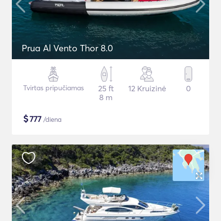
Prua Al Vento Thor 8.0
Tvirtas pripučiamas
25 ft
12 Kruizinė
0
8 m
$
777
/diena