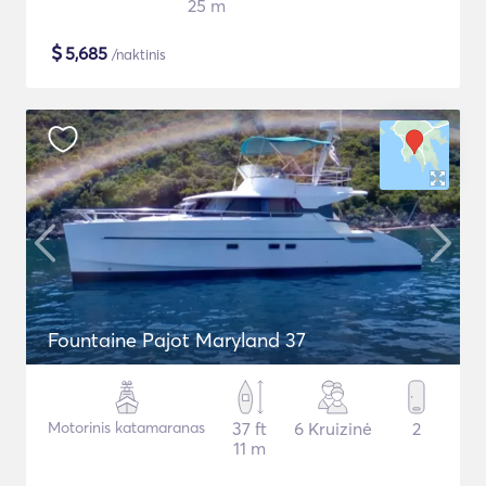
25 m
$
5,685
/naktinis
Fountaine Pajot Maryland 37
Motorinis katamaranas
37 ft
6 Kruizinė
2
11 m