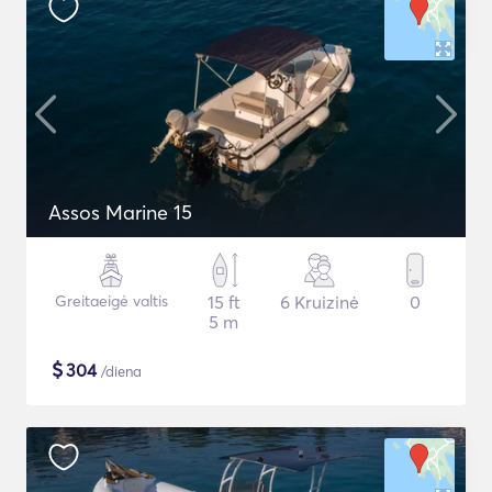
Assos Marine 15
Greitaeigė valtis
15 ft
6 Kruizinė
0
5 m
$
304
/diena