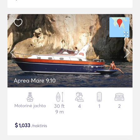
Aprea Mare 9.10
Motorinė jachta
30 ft
4
1
2
9 m
$
1,033
/naktinis