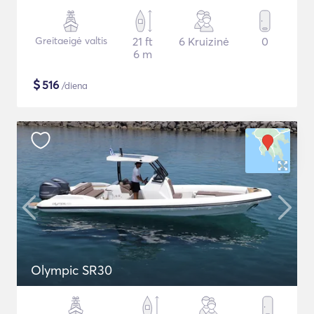
Greitaeigė valtis
21 ft
6 Kruizinė
0
6 m
$
516
/diena
Olympic SR30