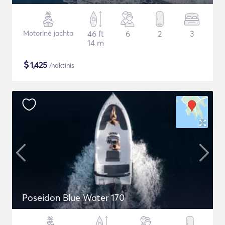
Motorinė jachta
46 ft
6
2
3
14 m
$
1,425
/naktinis
Poseidon Blue Water 170