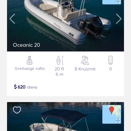
Oceanic 20
Greitaeigė valtis
20 ft
8 Kruizinė
0
6 m
$
620
/diena