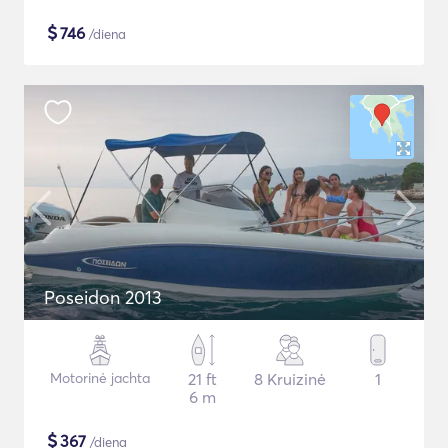
$
746
/diena
Poseidon 2013
Motorinė jachta
21 ft
8 Kruizinė
1
6 m
$
367
/diena