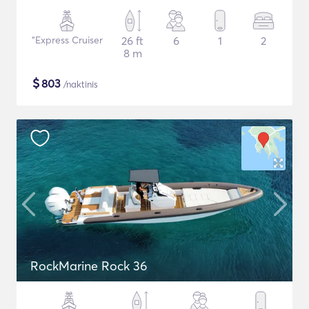
"Express Cruiser
26 ft
6
1
2
8 m
$
803
/naktinis
RockMarine Rock 36