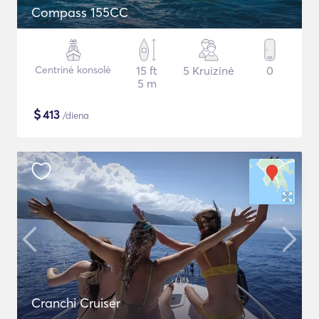
Compass 155CC
Centrinė konsolė
15 ft
5 Kruizinė
0
5 m
$
413
/diena
Cranchi Cruiser