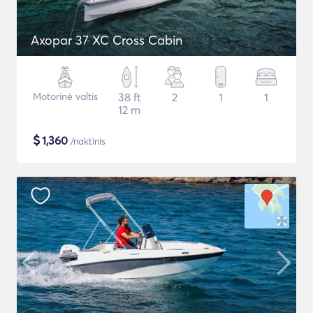
Axopar 37 XC Cross Cabin
Motorinė valtis
38 ft
2
1
1
12 m
$
1,360
/naktinis