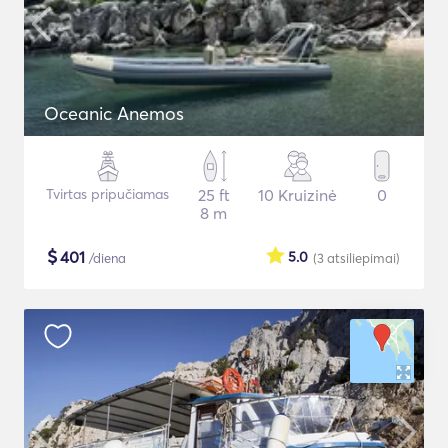
Oceanic Anemos
Tvirtas pripučiamas
25 ft
10 Kruizinė
0
8 m
$
401
5.0
/diena
(3
atsiliepimai
)