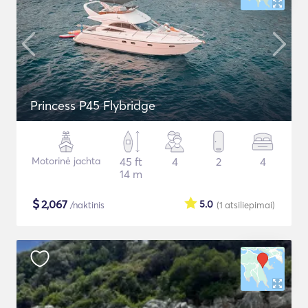
Princess P45 Flybridge
Motorinė jachta
45 ft
4
2
4
14 m
$
2,067
5.0
/naktinis
(1
atsiliepimai
)