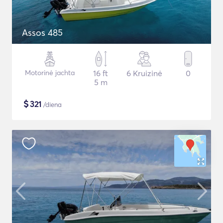
Assos 485
Motorinė jachta
16 ft
6 Kruizinė
0
5 m
$
321
/diena