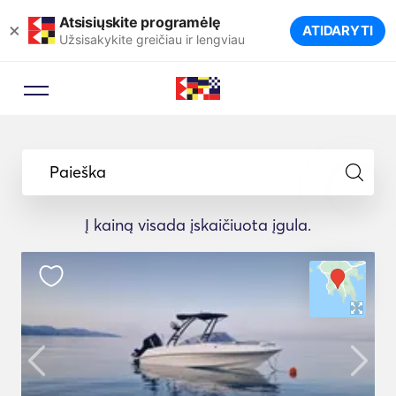
Atsisiųskite programėlę
×
ATIDARYTI
Užsisakykite greičiau ir lengviau
Paieška
Į kainą visada įskaičiuota įgula.