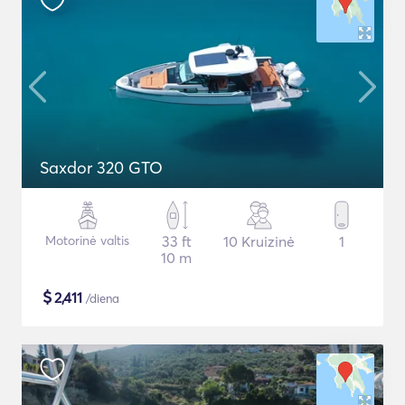
Saxdor 320 GTO
Motorinė valtis
33 ft
10 Kruizinė
1
10 m
$
2,411
/diena