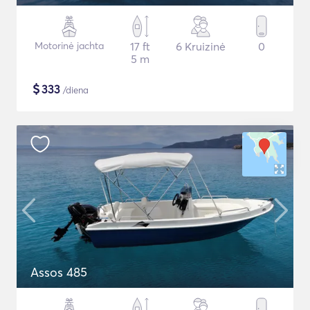
Motorinė jachta
17 ft
6 Kruizinė
0
5 m
$
333
/diena
Assos 485