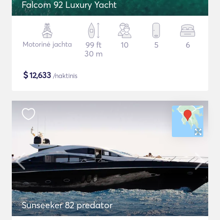
Falcom 92 Luxury Yacht
Motorinė jachta
99 ft
10
5
6
30 m
$
12,633
/naktinis
Sunseeker 82 predator