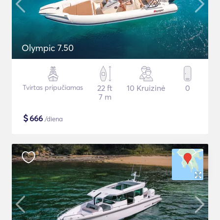
Olympic 7.50
Tvirtas pripučiamas
22 ft
10 Kruizinė
0
7 m
$
666
/diena