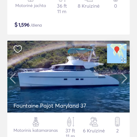
Motorinė jachta
36 ft
8 Kruizinė
0
11 m
$
1,596
/diena
Fountaine Pajot Maryland 37
Motorinis katamaranas
37 ft
6 Kruizinė
2
11 m