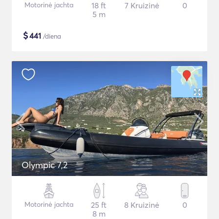
Motorinė jachta
18 ft
7 Kruizinė
0
5 m
$
441
/diena
Olympic 7,2
Motorinė jachta
25 ft
8 Kruizinė
0
8 m