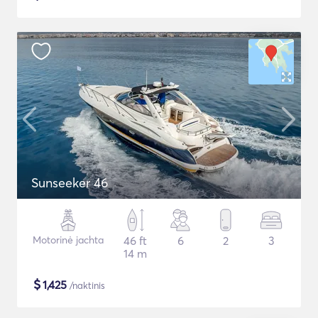
Sunseeker 46
Motorinė jachta
46 ft
6
2
3
14 m
$
1,425
/naktinis