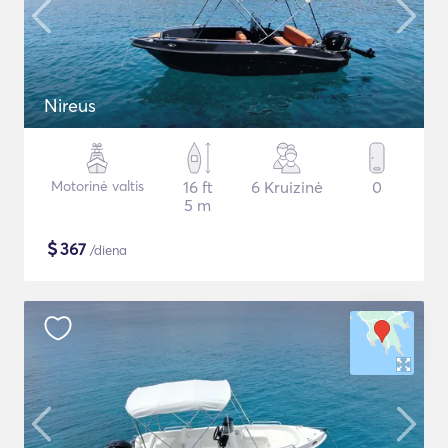
Nireus
Motorinė valtis
16 ft
6 Kruizinė
0
5 m
$
367
/diena