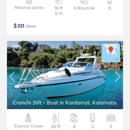
Motorinė jachta
16 ft
6 Kruizinė
0
5 m
$
321
/diena
Cranchi 26ft - Boat in Kardamyli, Kalamata
"Express Cruiser
26 ft
4
2
2