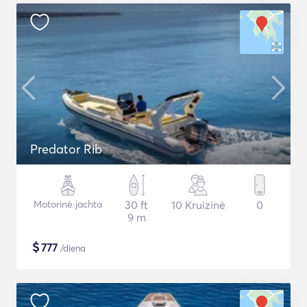
Predator Rib
Motorinė jachta
30 ft
10 Kruizinė
0
9 m
$
777
/diena