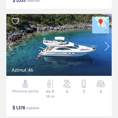
$
1,033
/naktinis
Azimut 46
Motorinė jachta
46 ft
6
3
4
14 m
$
1,378
/naktinis