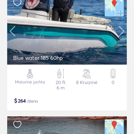
Blue water 185 60hp
Motorinė jachta
20 ft
8 Kruizinė
0
6 m
$
264
/diena