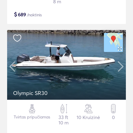
8 m
$
689
/naktinis
Olympic SR30
Tvirtas pripučiamas
33 ft
10 Kruizinė
0
10 m