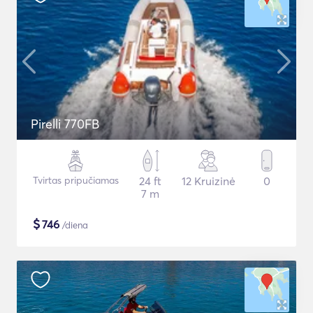
Pirelli 770FB
Tvirtas pripučiamas
24 ft
12 Kruizinė
0
7 m
$
746
/diena