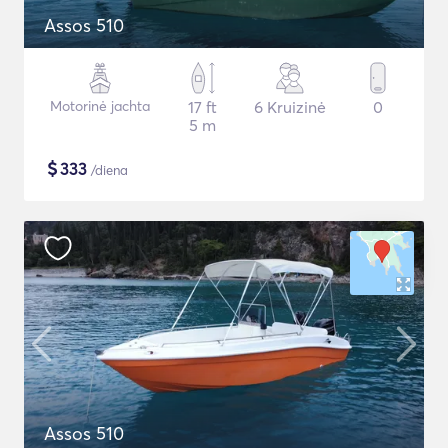
Assos 510
Motorinė jachta
17 ft
6 Kruizinė
0
5 m
$
333
/diena
Assos 510