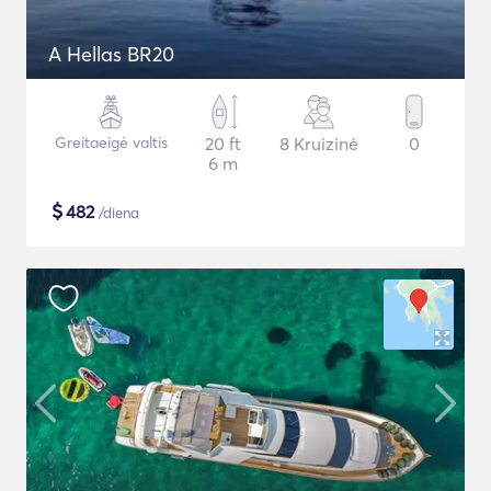
A Hellas BR20
Greitaeigė valtis
20 ft
8 Kruizinė
0
6 m
$
482
/diena