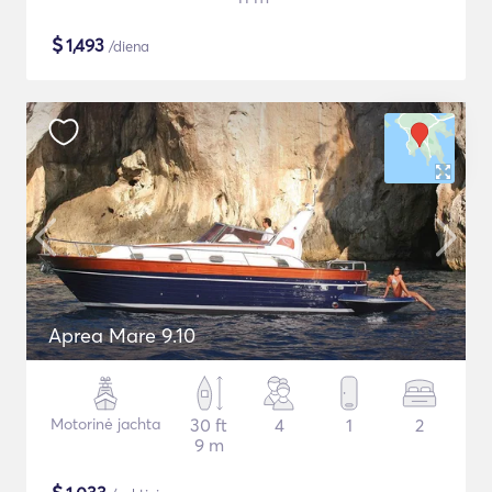
$
1,493
/diena
Aprea Mare 9.10
Motorinė jachta
30 ft
4
1
2
9 m