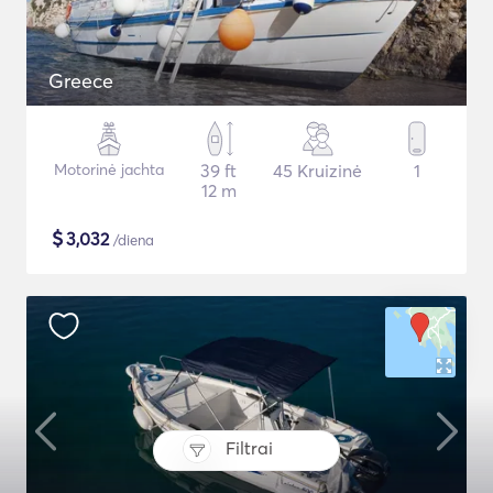
Greece
Motorinė jachta
39 ft
45 Kruizinė
1
12 m
$
3,032
/diena
Filtrai