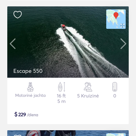
Escape 550
Motorinė jachta
16 ft
5 Kruizinė
0
5 m
$
229
/diena