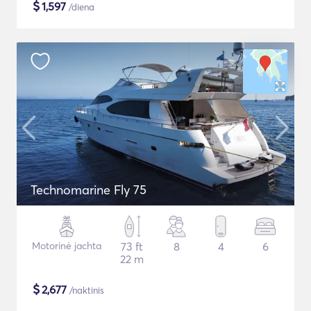
$
1,597
/diena
Technomarine Fly 75
Motorinė jachta
73 ft
8
4
6
22 m
$
2,677
/naktinis