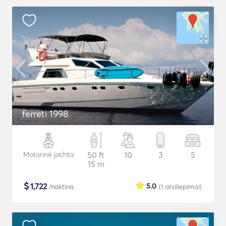
ferreti 1998
Motorinė jachta
50 ft
10
3
5
15 m
$
1,722
5.0
/naktinis
(1
atsiliepimai
)