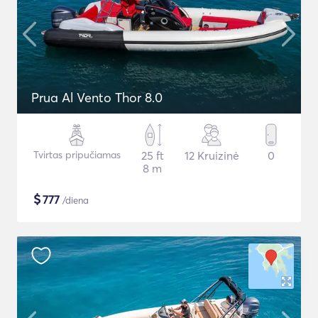
Prua Al Vento Thor 8.0
Tvirtas pripučiamas
25 ft
12 Kruizinė
0
8 m
$
777
/diena