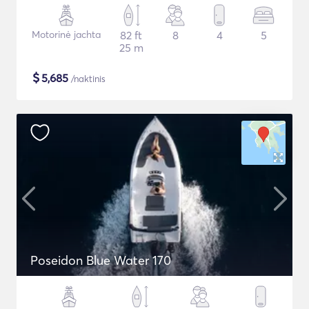
Motorinė jachta
82 ft
8
4
5
25 m
$
5,685
/naktinis
Poseidon Blue Water 170