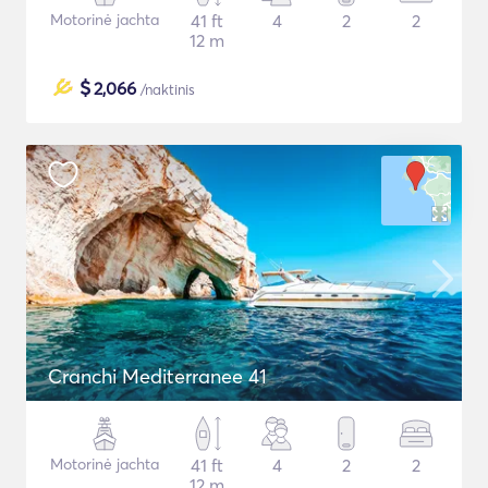
Motorinė jachta
41 ft
4
2
2
12 m
$
2,066
/naktinis
Cranchi Mediterranee 41
Motorinė jachta
41 ft
4
2
2
12 m