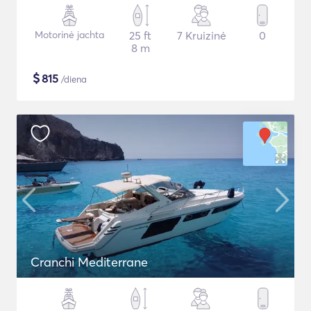
Motorinė jachta
25 ft
7 Kruizinė
0
8 m
$
815
/diena
Cranchi Mediterrane