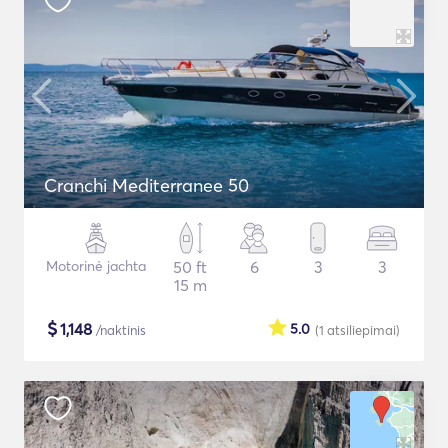
Cranchi Mediterranee 50
Motorinė jachta
50 ft
6
3
3
15 m
$
1,148
5.0
/naktinis
(1
atsiliepimai
)