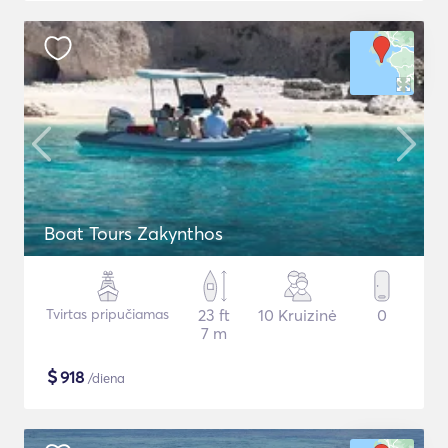
Boat Tours Zakynthos
Tvirtas pripučiamas
23 ft
10 Kruizinė
0
7 m
$
918
/diena