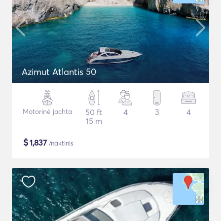
Azimut Atlantis 50
Motorinė jachta
50 ft
4
3
4
15 m
$
1,837
/naktinis