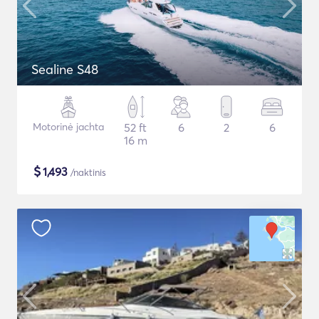
Sealine S48
Motorinė jachta
52 ft
6
2
6
16 m
$
1,493
/naktinis