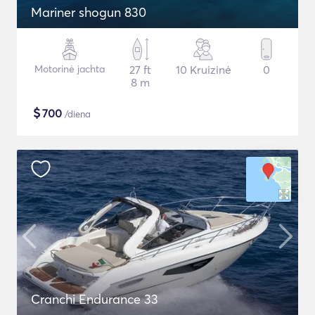
Mariner shogun 830
Motorinė jachta
27 ft
10 Kruizinė
0
8 m
$
700
/diena
Cranchi Endurance 33