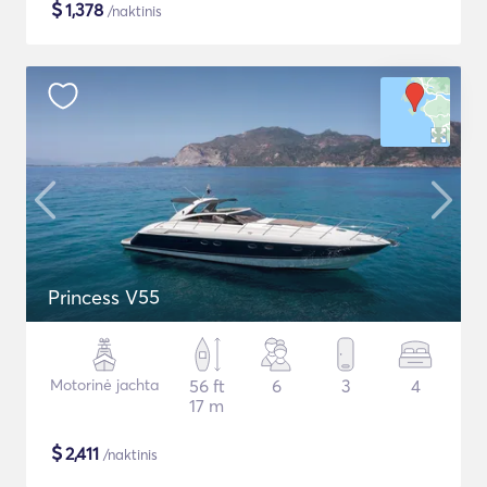
$
1,378
/naktinis
Princess V55
Motorinė jachta
56 ft
6
3
4
17 m
$
2,411
/naktinis