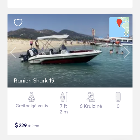
Ranieri Shark 19
Greitaeigė valtis
7 ft
6 Kruizinė
0
2 m
$
229
/diena