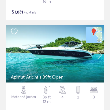
16 m
$
1,831
/naktinis
Azimut Atlantis 39ft Open
Motorinė jachta
39 ft
4
2
3
12 m