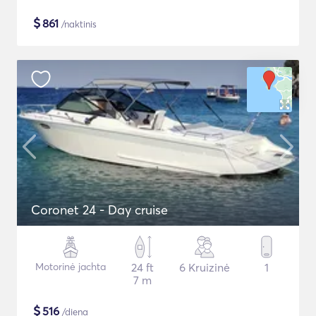
$
861
/naktinis
Coronet 24 - Day cruise
Motorinė jachta
24 ft
6 Kruizinė
1
7 m
$
516
/diena