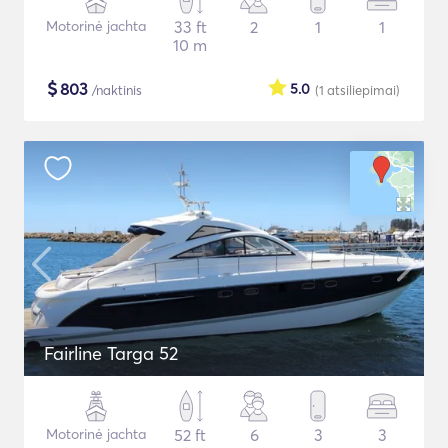
Motorinė jachta
33 ft
2
1
1
10 m
$
803
5.0
/naktinis
(1
atsiliepimai
)
Fairline Targa 52
Motorinė jachta
52 ft
6
3
3