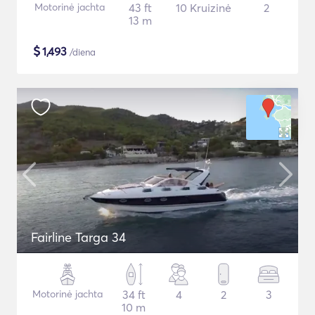
Motorinė jachta
43 ft
10 Kruizinė
2
13 m
$
1,493
/diena
Fairline Targa 34
Motorinė jachta
34 ft
4
2
3
10 m