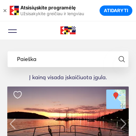
Atsisiųskite programėlę
×
ATIDARYTI
Užsisakykite greičiau ir lengviau
Paieška
Į kainą visada įskaičiuota įgula.