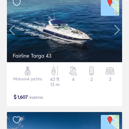
Fairline Targa 43
Motorinė jachta
43 ft
4
2
3
13 m
$
1,607
/naktinis