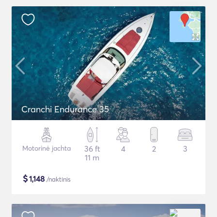
Cranchi Endurance 35
Motorinė jachta
36 ft
4
2
3
11 m
$
1,148
/naktinis