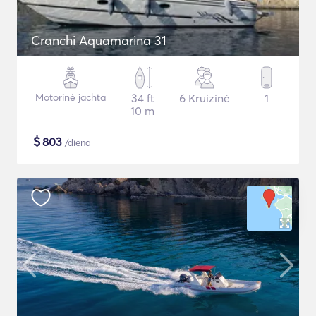
Cranchi Aquamarina 31
Motorinė jachta
34 ft
6 Kruizinė
1
10 m
$
803
/diena