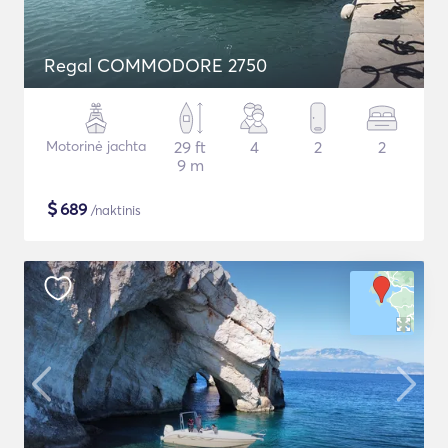
Regal COMMODORE 2750
Motorinė jachta
29 ft
4
2
2
9 m
$
689
/naktinis