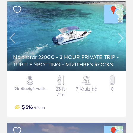
Northstar 220CC - 3 HOUR PRIVATE TRIP -
TURTLE SPOTTING - MIZITHRES ROCKS
Greitaeigė valtis
23 ft
7 Kruizinė
0
7 m
$
516
/diena