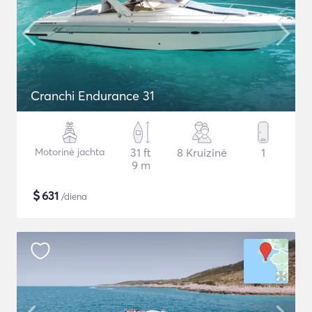
Cranchi Endurance 31
Motorinė jachta
31 ft
8 Kruizinė
1
9 m
$
631
/diena