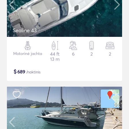
Sealine 43
Motorinė jachta
44 ft
6
2
2
13 m
$
689
/naktinis