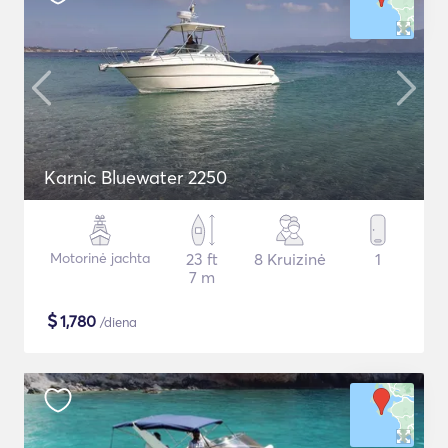
Karnic Bluewater 2250
Motorinė jachta
23 ft
8 Kruizinė
1
7 m
$
1,780
/diena