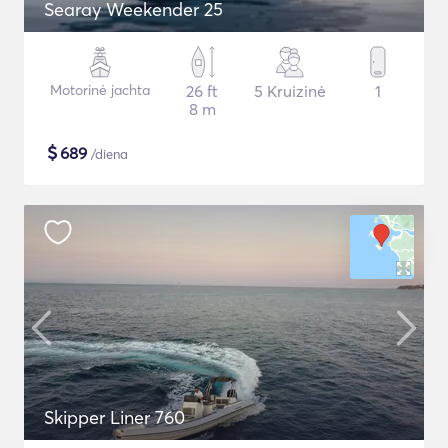
Searay Weekender 25
Motorinė jachta
26 ft
5 Kruizinė
1
8 m
$
689
/diena
Skipper Liner 760