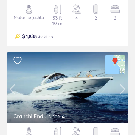
Motorinė jachta
33 ft
4
2
2
10 m
$
1,835
/naktinis
Cranchi Endurance 41