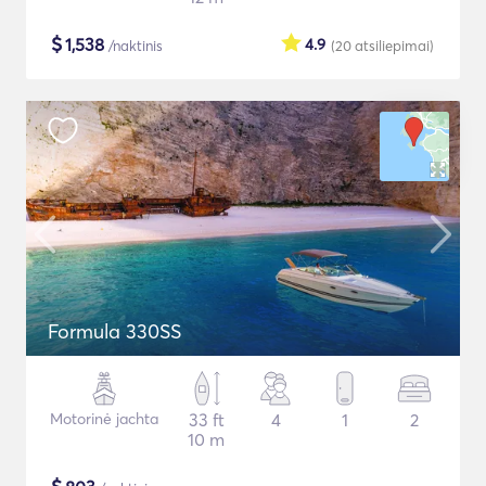
$
1,538
4.9
/naktinis
(20
atsiliepimai
)
Formula 330SS
Motorinė jachta
33 ft
4
1
2
10 m