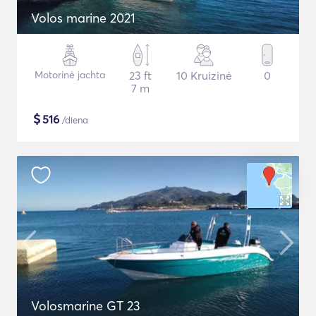
Volos marine 2021
Motorinė jachta
23 ft
10 Kruizinė
0
7 m
$
516
/diena
Volosmarine GT 23