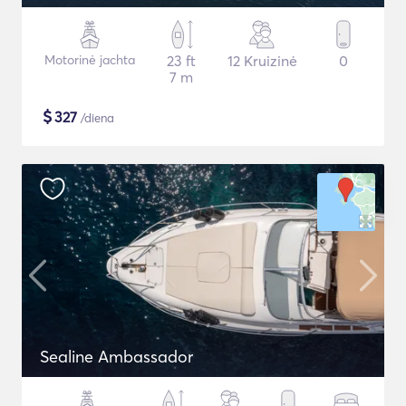
Motorinė jachta
23 ft
12 Kruizinė
0
7 m
$
327
/diena
Sealine Ambassador