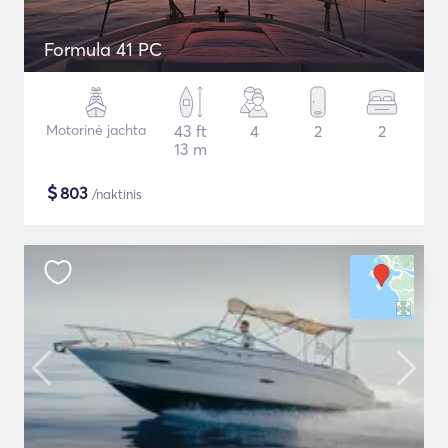
Formula 41 PC
Motorinė jachta
43 ft
4
2
2
13 m
$
803
/naktinis