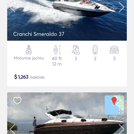
Cranchi Smeraldo 37
Motorinė jachta
40 ft
2
2
3
12 m
$
1,263
/naktinis