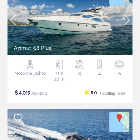
Azimut 68 Plus
Motorinė jachta
71 ft
8
4
6
22 m
$
4,019
5.0
/naktinis
(1
atsiliepimai
)