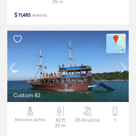
35 m
$
11,485
/naktinis
Custom 82
Motorinė jachta
82 ft
85 Kruizinė
1
25 m