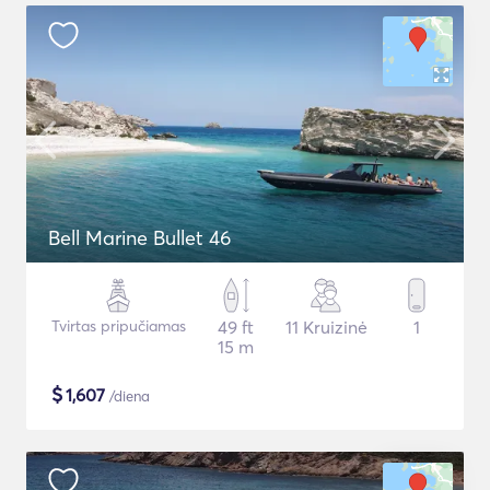
Bell Marine Bullet 46
Tvirtas pripučiamas
49 ft
11 Kruizinė
1
15 m
$
1,607
/diena