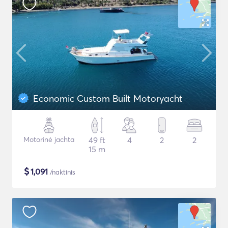
Economic Custom Built Motoryacht
Motorinė jachta
49 ft
4
2
2
15 m
$
1,091
/naktinis