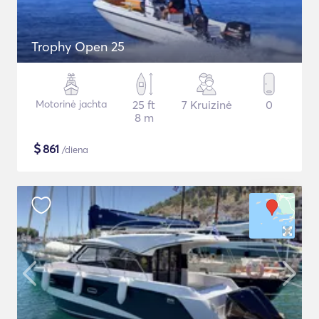
Trophy Open 25
Motorinė jachta
25 ft
7 Kruizinė
0
8 m
$
861
/diena