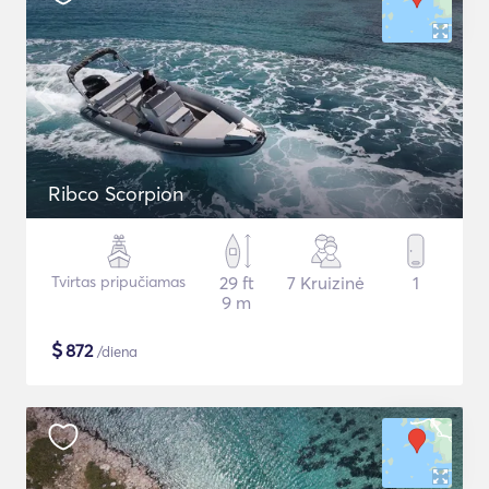
Ribco Scorpion
Tvirtas pripučiamas
29 ft
7 Kruizinė
1
9 m
$
872
/diena