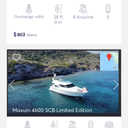
Greitaeigė valtis
28 ft
8 Kruizinė
0
9 m
$
803
/diena
Maxum 4600 SCB Limited Edition