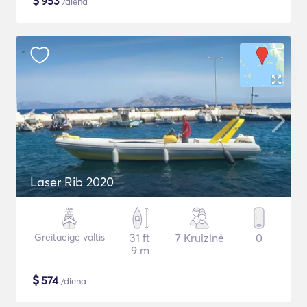
$
953
/diena
Laser Rib 2020
Greitaeigė valtis
31 ft
7 Kruizinė
0
9 m
$
574
/diena