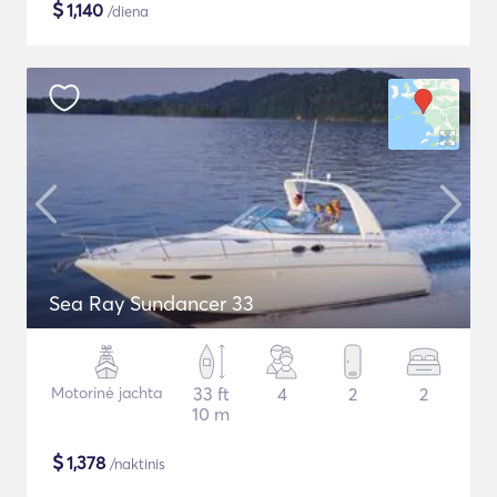
$
1,140
/diena
Sea Ray Sundancer 33
Motorinė jachta
33 ft
4
2
2
10 m
$
1,378
/naktinis