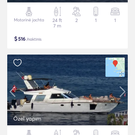
Motorinė jachta
24 ft
2
1
1
7 m
$
516
/naktinis
Özel yapım