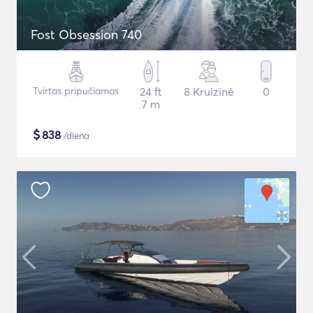
Fost Obsession 740
Tvirtas pripučiamas
24 ft
8 Kruizinė
0
7 m
$
838
/diena