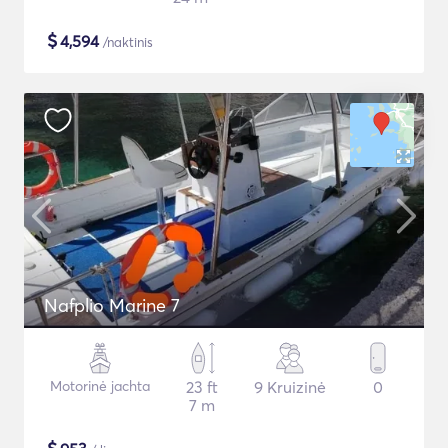
$
4,594
/naktinis
Nafplio Marine 7
Motorinė jachta
23 ft
9 Kruizinė
0
7 m