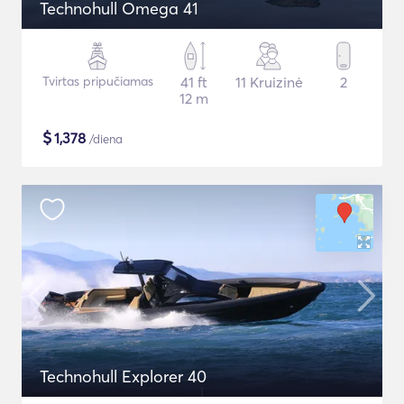
Technohull Omega 41
Tvirtas pripučiamas
41 ft
11 Kruizinė
2
12 m
$
1,378
/diena
Technohull Explorer 40