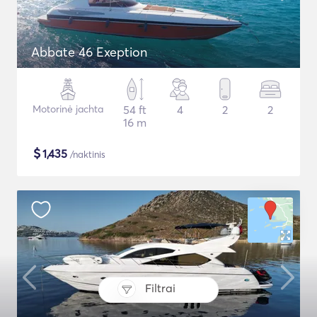
Abbate 46 Exeption
Motorinė jachta
54 ft
4
2
2
16 m
$
1,435
/naktinis
Filtrai