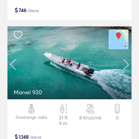
$
746
/diena
Marvel 930
Greitaeigė valtis
31 ft
8 Kruizinė
0
9 m
$
1,148
/diena