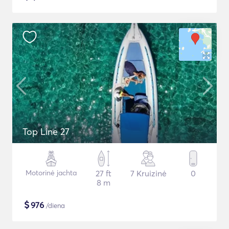
Top Line 27
Motorinė jachta
27 ft
7 Kruizinė
0
8 m
$
976
/diena