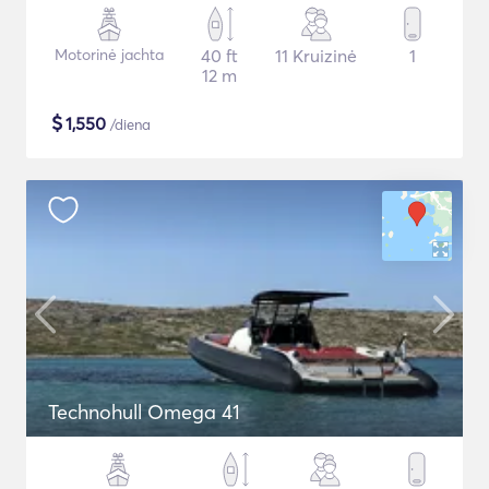
Motorinė jachta
40 ft
11 Kruizinė
1
12 m
$
1,550
/diena
Technohull Omega 41