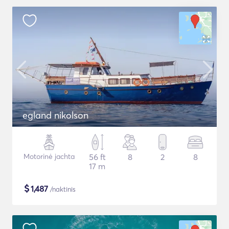
egland nikolson
Motorinė jachta
56 ft
8
2
8
17 m
$
1,487
/naktinis