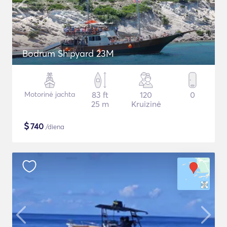
Bodrum Shipyard 23M
Motorinė jachta
83 ft
120
0
25 m
Kruizinė
$
740
/diena