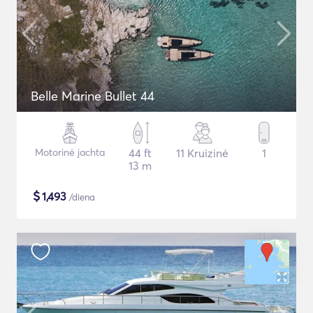
Belle Marine Bullet 44
Motorinė jachta
44 ft
11 Kruizinė
1
13 m
$
1,493
/diena