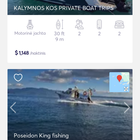
KALYMNOS KOS PRIVATE BOAT TRIPS
Motorinė jachta
30 ft
2
2
2
9 m
$
1,148
/naktinis
Poseidon King fishing