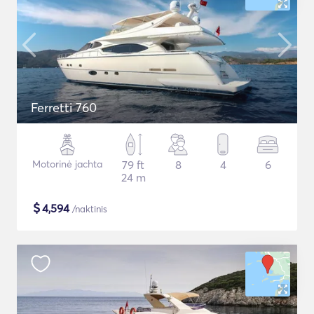
Ferretti 760
Motorinė jachta
79 ft
8
4
6
24 m
$
4,594
/naktinis