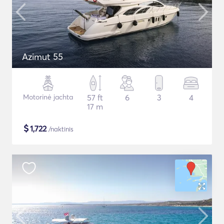
Azimut 55
Motorinė jachta
57 ft
6
3
4
17 m
$
1,722
/naktinis