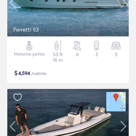
Ferretti 53
Motorinė jachta
53 ft
6
3
5
16 m
$
4,594
/naktinis