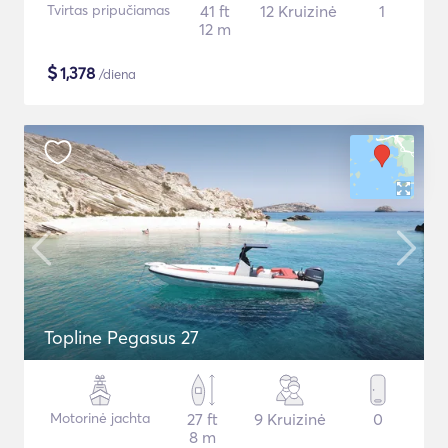
Tvirtas pripučiamas
41 ft
12 Kruizinė
1
12 m
$
1,378
/diena
Topline Pegasus 27
Motorinė jachta
27 ft
9 Kruizinė
0
8 m