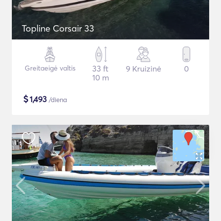
Topline Corsair 33
Greitaeigė valtis
33 ft
9 Kruizinė
0
10 m
$
1,493
/diena