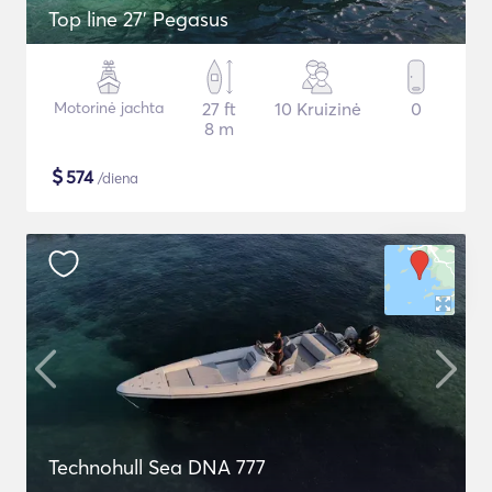
Top line 27’ Pegasus
Motorinė jachta
27 ft
10 Kruizinė
0
8 m
$
574
/diena
Technohull Sea DNA 777