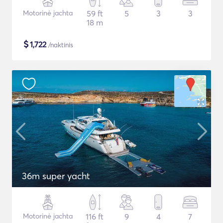
Motorinė jachta
59 ft
5
3
3
18 m
$
1,722
/naktinis
36m super yacht
Motorinė jachta
116 ft
9
4
7