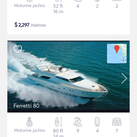
Motorinė jachta
52 ft
4
2
2
16 m
$
2,297
/naktinis
Ferretti 80
Motorinė jachta
80 ft
9
4
7
24 m