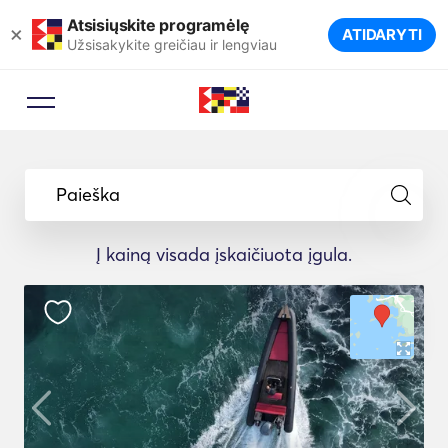
Atsisiųskite programėlę
×
ATIDARYTI
Užsisakykite greičiau ir lengviau
Paieška
Į kainą visada įskaičiuota įgula.