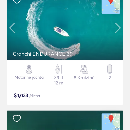
Cranchi ENDURANCE 39
Motorinė jachta
39 ft
8 Kruizinė
2
12 m
$
1,033
/diena