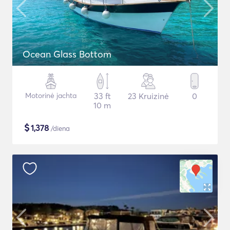
Ocean Glass Bottom
Motorinė jachta
33 ft
23 Kruizinė
0
10 m
$
1,378
/diena