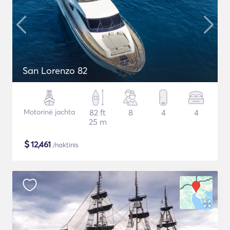
San Lorenzo 82
Motorinė jachta
82 ft
8
4
4
25 m
$
12,461
/naktinis