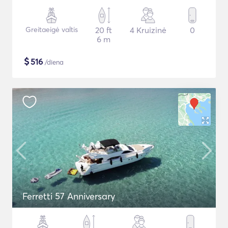
Greitaeigė valtis
20 ft
4 Kruizinė
0
6 m
$
516
/diena
Ferretti 57 Anniversary