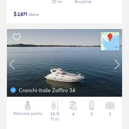
25 m
Kruizinė
$
2,871
/diena
Cranchi-Italie Zaffiro 34
Motorinė jachta
36 ft
4
2
2
11 m