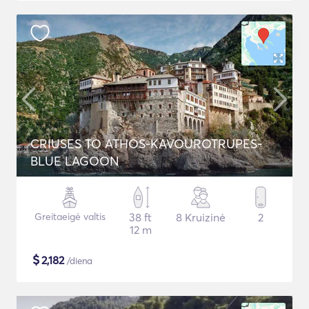
CRIUSES TO ATHOS-KAVOUROTRUPES-
BLUE LAGOON
Greitaeigė valtis
38 ft
8 Kruizinė
2
12 m
$
2,182
/diena