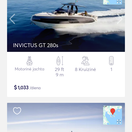
INVICTUS GT 280s
Motorinė jachta
29 ft
8 Kruizinė
1
9 m
$
1,033
/diena