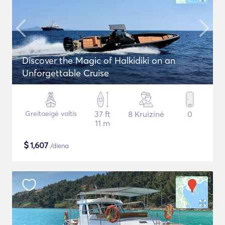
Discover the Magic of Halkidiki on an
Unforgettable Cruise
Greitaeigė valtis
37 ft
8 Kruizinė
0
11 m
$
1,607
/diena