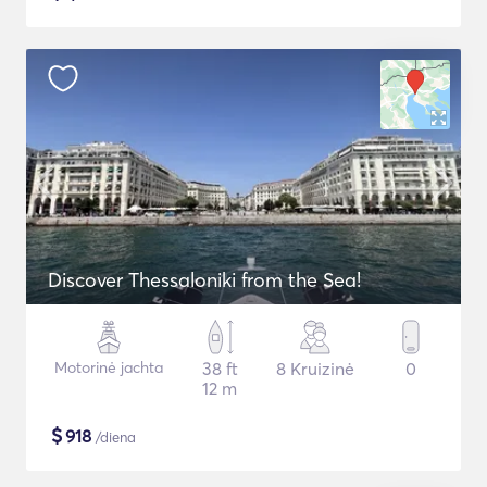
Discover Thessaloniki from the Sea!
Motorinė jachta
38 ft
8 Kruizinė
0
12 m
$
918
/diena