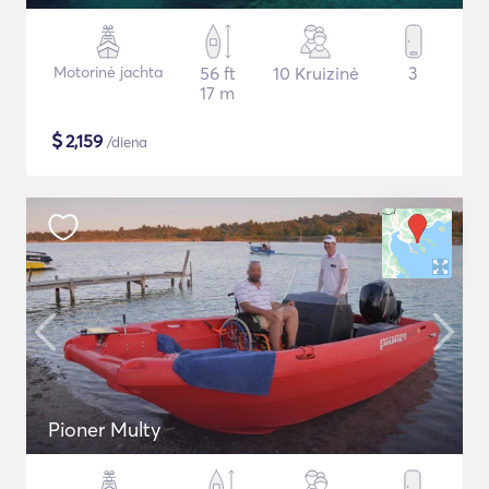
Motorinė jachta
56 ft
10 Kruizinė
3
17 m
$
2,159
/diena
Pioner Multy