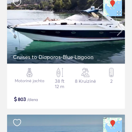
Cruises to Diaporos-Blue Lagoon
Motorinė jachta
38 ft
8 Kruizinė
2
12 m
$
803
/diena