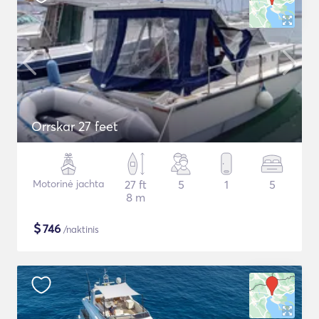
Orrskar 27 feet
Motorinė jachta
27 ft
5
1
5
8 m
$
746
/naktinis