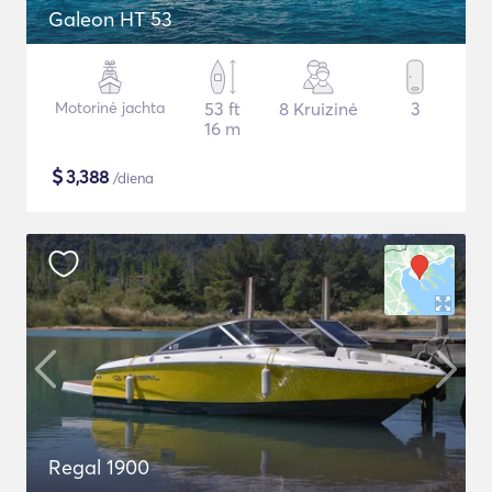
Galeon HT 53
Motorinė jachta
53 ft
8 Kruizinė
3
16 m
$
3,388
/diena
Regal 1900