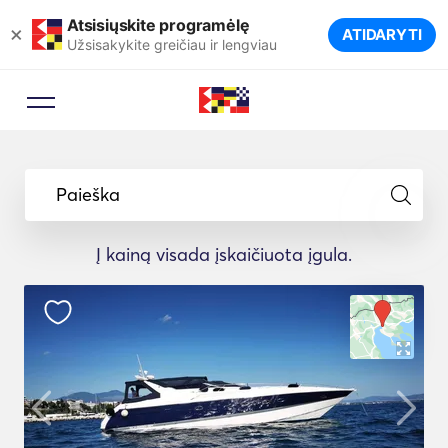
Atsisiųskite programėlę
×
ATIDARYTI
Užsisakykite greičiau ir lengviau
Paieška
Į kainą visada įskaičiuota įgula.