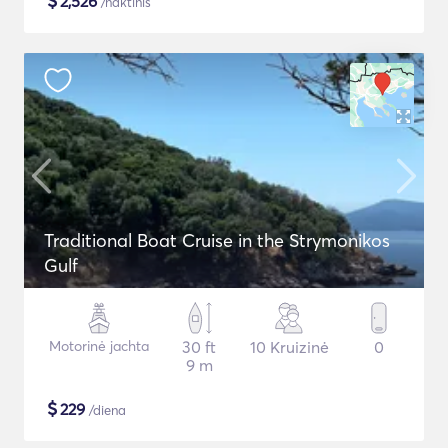
$
2,526
/naktinis
Traditional Boat Cruise in the Strymonikos
Gulf
Motorinė jachta
30 ft
10 Kruizinė
0
9 m
$
229
/diena