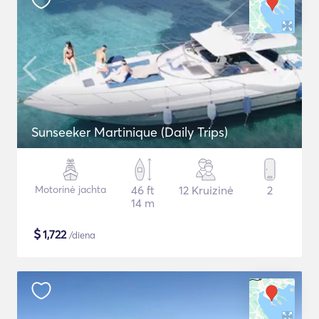
Sunseeker Martinique (Daily Trips)
Motorinė jachta
46 ft
12 Kruizinė
2
14 m
$
1,722
/diena