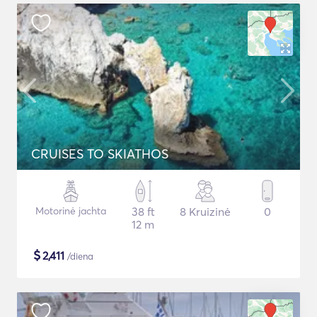
CRUISES TO SKIATHOS
Motorinė jachta
38 ft
8 Kruizinė
0
12 m
$
2,411
/diena