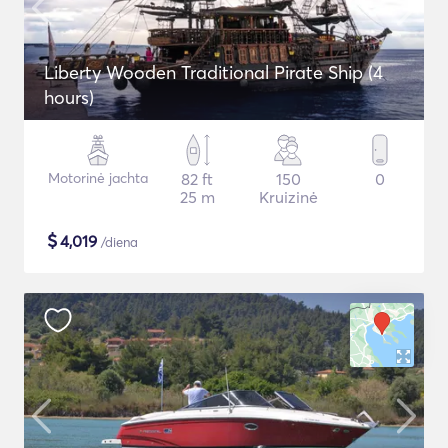
Liberty Wooden Traditional Pirate Ship (4
hours)
Motorinė jachta
82 ft
150
0
25 m
Kruizinė
$
4,019
/diena