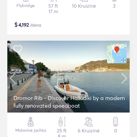
Flybridge
57 ft
10 Kruizinė
3
17 m
$
4,192
/diena
Dromor Rib - Discover Halkidiki by a modern
fully renovated speedboat
Motorinė jachta
25 ft
6 Kruizinė
0
8 m