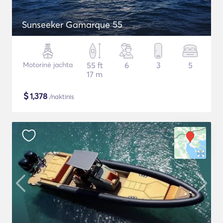
Sunseeker Gamarque 55
Motorinė jachta
55 ft
6
3
5
17 m
$
1,378
/naktinis