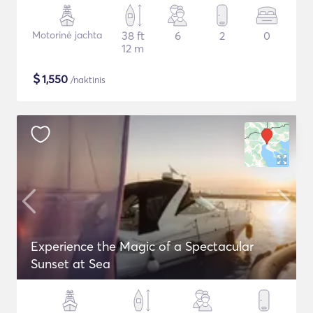
Motorinė jachta
38 ft
6
2
0
12 m
$
1,550
/naktinis
Experience the Magic of a Spectacular
Sunset at Sea