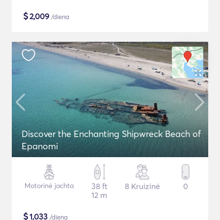
$
2,009
/diena
Discover the Enchanting Shipwreck Beach of
Epanomi
Motorinė jachta
38 ft
8 Kruizinė
0
12 m
$
1,033
/diena