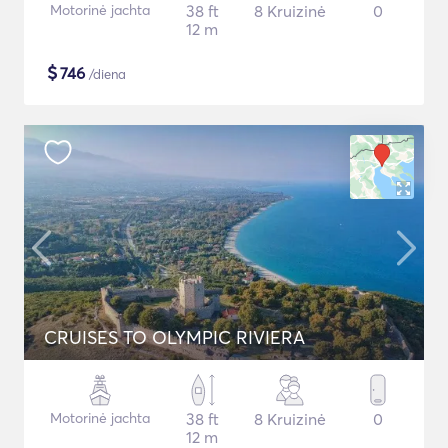
Motorinė jachta
38 ft
8 Kruizinė
0
12 m
$
746
/diena
CRUISES TO OLYMPIC RIVIERA
Motorinė jachta
38 ft
8 Kruizinė
0
12 m