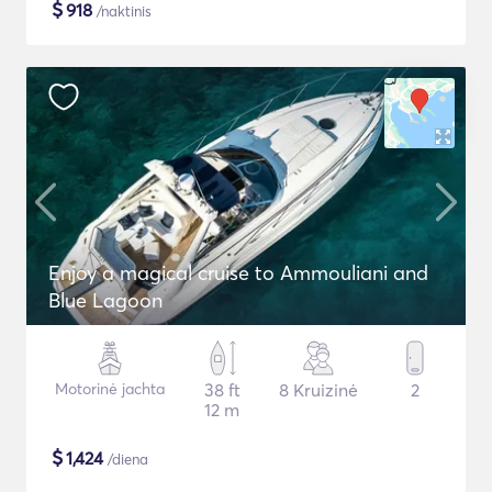
$
918
/naktinis
Enjoy a magical cruise to Ammouliani and
Blue Lagoon
Motorinė jachta
38 ft
8 Kruizinė
2
12 m
$
1,424
/diena