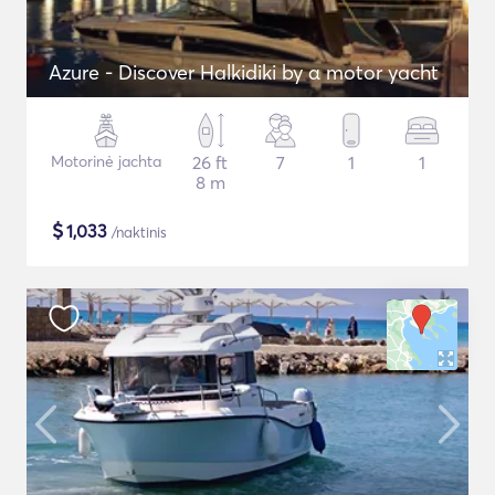
Azure - Discover Halkidiki by α motor yacht
Motorinė jachta
26 ft
7
1
1
8 m
$
1,033
/naktinis