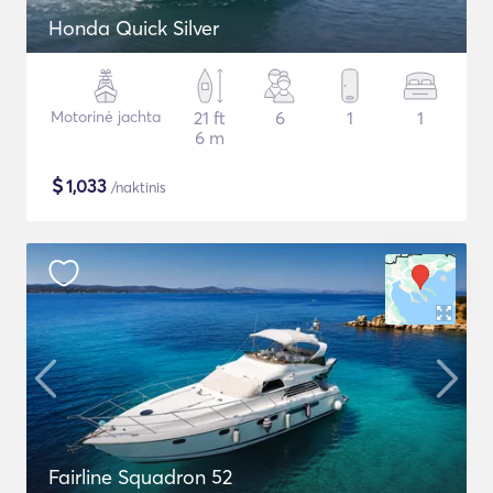
Honda Quick Silver
Motorinė jachta
21 ft
6
1
1
6 m
$
1,033
/naktinis
Fairline Squadron 52