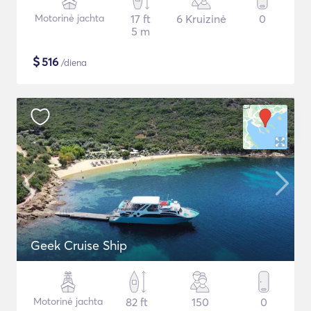
Motorinė jachta
17 ft
6 Kruizinė
0
5 m
$
516
/diena
Geek Cruise Ship
Motorinė jachta
82 ft
150
0