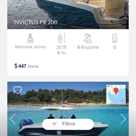
INVICTUS FX 200
Motorinė jachta
20 ft
8 Kruizinė
0
6 m
$
447
/diena
Filtrai