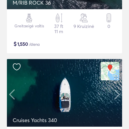
M/RIB ROCK 36
Greitaeigė valtis
37 ft
9 Kruizinė
0
11 m
$
1,550
/diena
Cruises Yachts 340