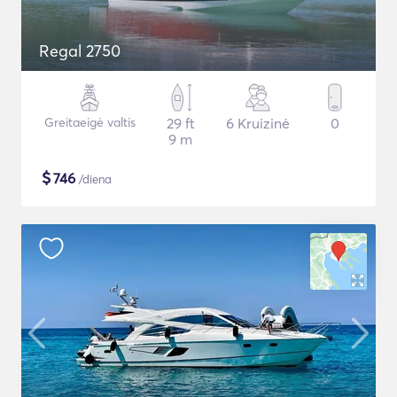
Regal 2750
Greitaeigė valtis
29 ft
6 Kruizinė
0
9 m
$
746
/diena