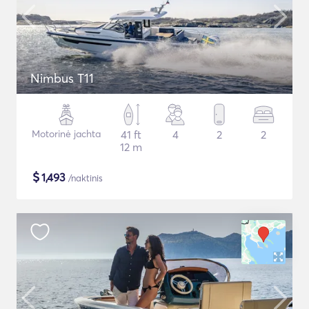
Nimbus T11
Motorinė jachta
41 ft
4
2
2
12 m
$
1,493
/naktinis