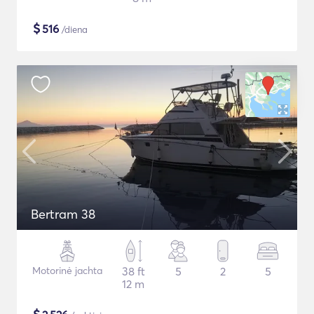
$
516
/diena
Bertram 38
Motorinė jachta
38 ft
5
2
5
12 m