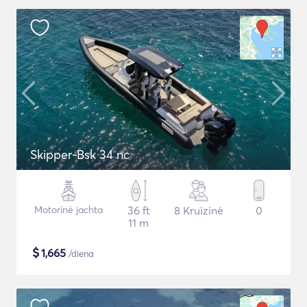
Skipper-Bsk 34 nc
Motorinė jachta
36 ft
8 Kruizinė
0
11 m
$
1,665
/diena