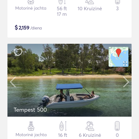
Motorinė jachta
56 ft
10 Kruizinė
3
17 m
$
2,159
/diena
Tempest 500
Motorinė jachta
16 ft
6 Kruizinė
0