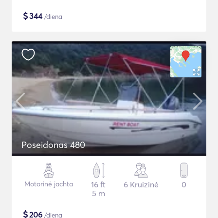
$
344
/diena
Poseidonas 480
Motorinė jachta
16 ft
6 Kruizinė
0
5 m
$
206
/diena