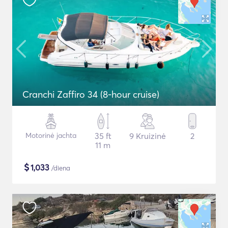
Cranchi Zaffiro 34 (8-hour cruise)
Motorinė jachta
35 ft
9 Kruizinė
2
11 m
$
1,033
/diena