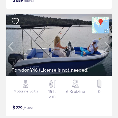
$
689
/diena
Parydor Y46 (License is not needed)
Motorinė valtis
15 ft
6 Kruizinė
0
5 m
$
229
/diena