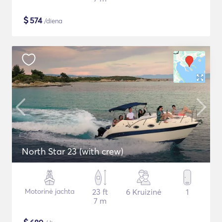
$
574
/diena
North Star 23 (with crew)
Motorinė jachta
23 ft
6 Kruizinė
1
7 m