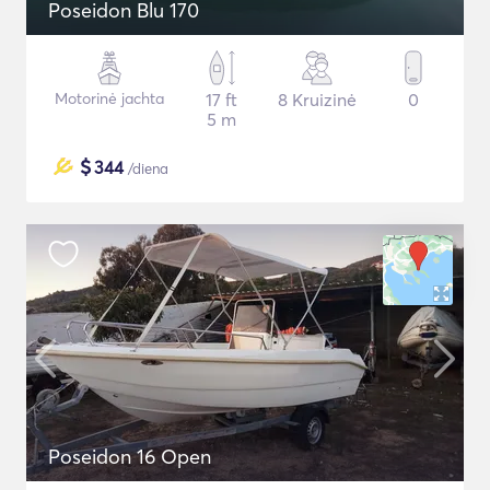
Poseidon Blu 170
Motorinė jachta
17 ft
8 Kruizinė
0
5 m
$
344
/diena
Poseidon 16 Open