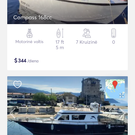
Compass 168cc
Motorinė valtis
17 ft
7 Kruizinė
0
5 m
$
344
/diena