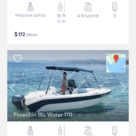
Motorinė jachta
16 ft
4 Kruizinė
0
5 m
$
172
/diena
Poseidon Blu Water 170