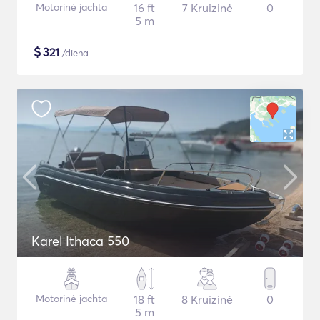
Motorinė jachta
16 ft
7 Kruizinė
0
5 m
$
321
/diena
Karel Ithaca 550
Motorinė jachta
18 ft
8 Kruizinė
0
5 m