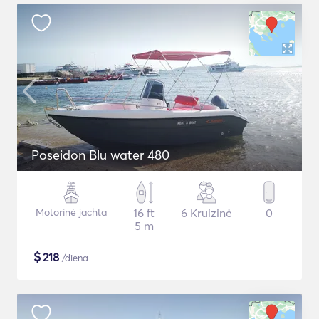
Poseidon Blu water 480
Motorinė jachta
16 ft
6 Kruizinė
0
5 m
$
218
/diena