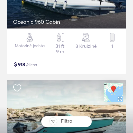
Oceanic 960 Cabin
Motorinė jachta
31 ft
8 Kruizinė
1
9 m
$
918
/diena
Filtrai