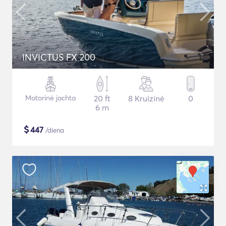
INVICTUS FX 200
Motorinė jachta
20 ft
8 Kruizinė
0
6 m
$
447
/diena