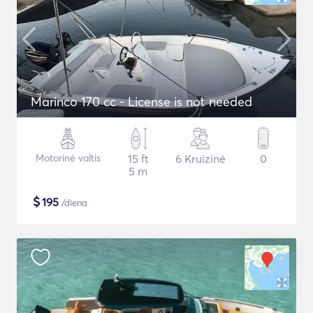
Marinco 170 cc - License is not needed
Motorinė valtis
15 ft
6 Kruizinė
0
5 m
$
195
/diena