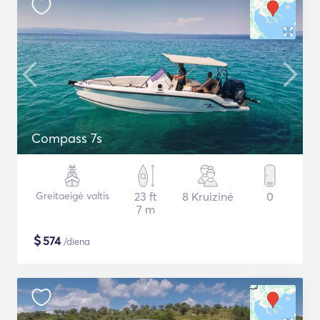
Compass 7s
Greitaeigė valtis
23 ft
8 Kruizinė
0
7 m
$
574
/diena