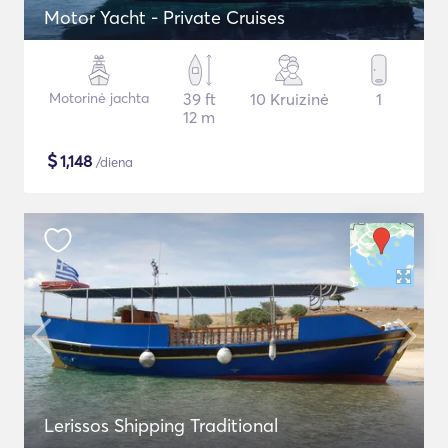
Motor Yacht - Private Cruises
Motorinė jachta
39 ft
10 Kruizinė
1
12 m
$
1,148
/diena
Lerissos Shipping Traditional