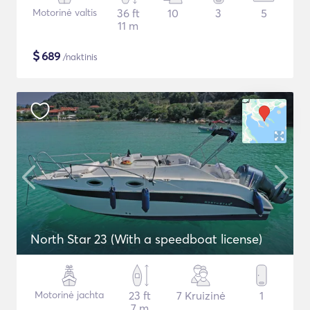
Motorinė valtis
36 ft
10
3
5
11 m
$
689
/naktinis
North Star 23 (With a speedboat license)
Motorinė jachta
23 ft
7 Kruizinė
1
7 m