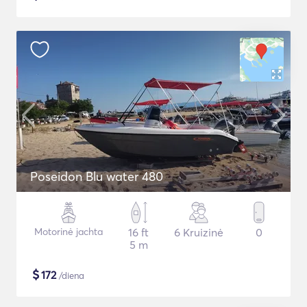
Poseidon Blu water 480
Motorinė jachta
16 ft
6 Kruizinė
0
5 m
$
172
/diena