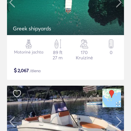
Greek shipyards
Motorinė jachta
89 ft
170
0
27 m
Kruizinė
$
2,067
/diena