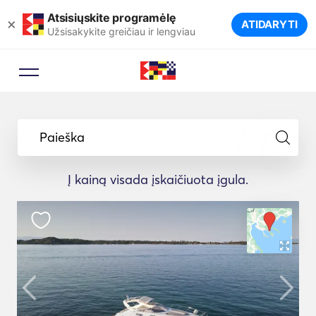
Atsisiųskite programėlę
×
ATIDARYTI
Užsisakykite greičiau ir lengviau
Paieška
Į kainą visada įskaičiuota įgula.