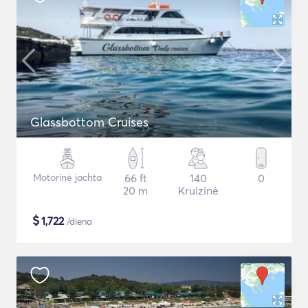
Glassbottom Cruises
Motorinė jachta
66 ft
140
0
20 m
Kruizinė
$
1,722
/diena