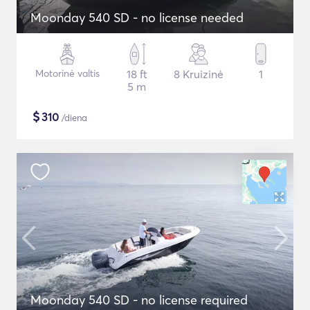
Moonday 540 SD - no license needed
Motorinė valtis
18 ft
8 Kruizinė
1
5 m
$
310
/diena
Moonday 540 SD - no license required