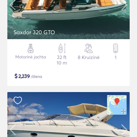
Saxdor 320 GTO
Motorinė jachta
32 ft
8 Kruizinė
1
10 m
$
2,239
/diena