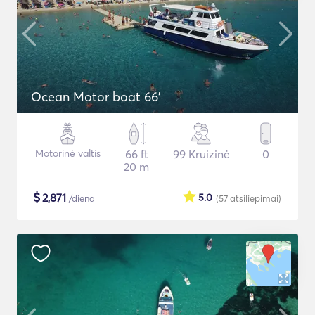
Ocean Motor boat 66'
Motorinė valtis
66 ft
99 Kruizinė
0
20 m
$
2,871
5.0
/diena
(57
atsiliepimai
)