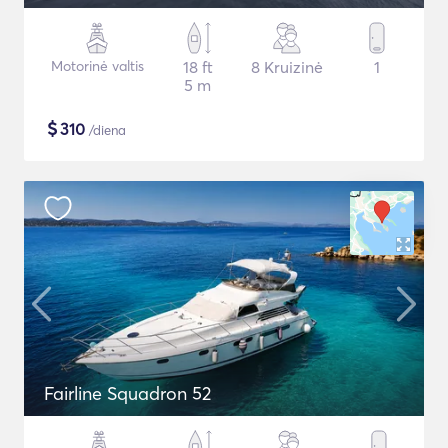
Motorinė valtis
18 ft
8 Kruizinė
1
5 m
$
310
/diena
Fairline Squadron 52