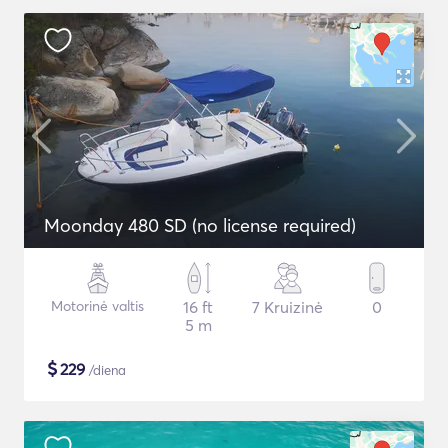
Moonday 480 SD (no license required)
Motorinė valtis
16 ft
7 Kruizinė
0
5 m
$
229
/diena