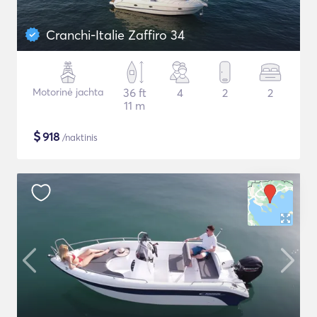
Cranchi-Italie Zaffiro 34
Motorinė jachta
36 ft
4
2
2
11 m
$
918
/naktinis