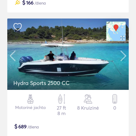
$
166
/diena
Hydra Sports 2500 CC
Motorinė jachta
27 ft
8 Kruizinė
0
8 m
$
689
/diena