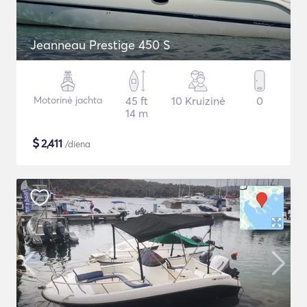
Jeanneau Prestige 450 S
Motorinė jachta
45 ft
10 Kruizinė
0
14 m
$
2,411
/diena