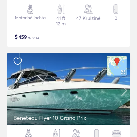
Motorinė jachta
41 ft
47 Kruizinė
0
12 m
$
459
/diena
Beneteau Flyer 10 Grand Prix