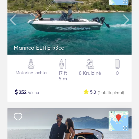
Marinco ELITE 53cc
Motorinė jachta
17 ft
8 Kruizinė
0
5 m
$
252
5.0
/diena
(1
atsiliepimai
)