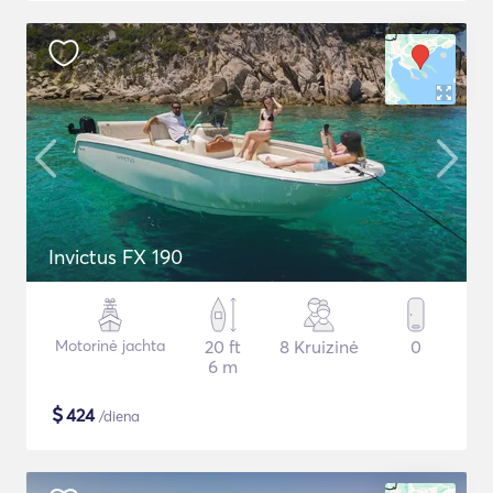
Invictus FX 190
Motorinė jachta
20 ft
8 Kruizinė
0
6 m
$
424
/diena