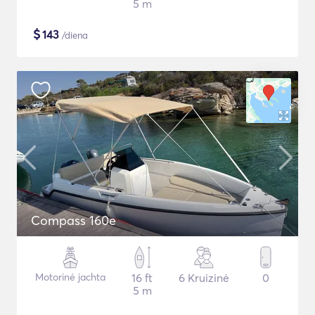
5 m
$
143
/diena
Compass 160e
Motorinė jachta
16 ft
6 Kruizinė
0
5 m