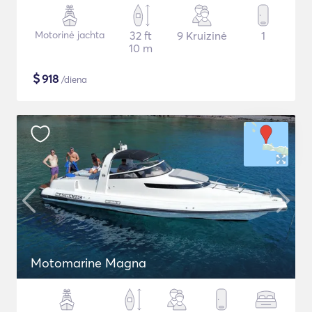
Motorinė jachta
32 ft
9 Kruizinė
1
10 m
$
918
/diena
Motomarine Magna