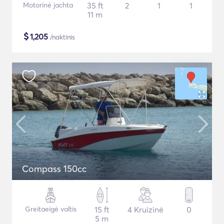
Motorinė jachta
35 ft
2
1
1
11 m
$
1,205
/naktinis
Compass 150cc
Greitaeigė valtis
15 ft
4 Kruizinė
0
5 m