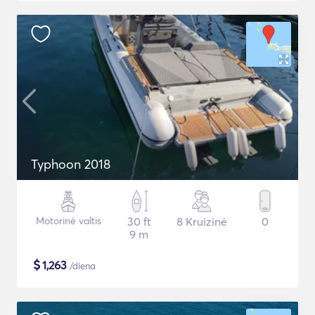
Typhoon 2018
Motorinė valtis
30 ft
8 Kruizinė
0
9 m
$
1,263
/diena