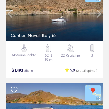
Cantieri Navali Italy 62
Motorinė jachta
62 ft
22 Kruizinė
3
19 m
$
1,493
5.0
/diena
(2
atsiliepimai
)