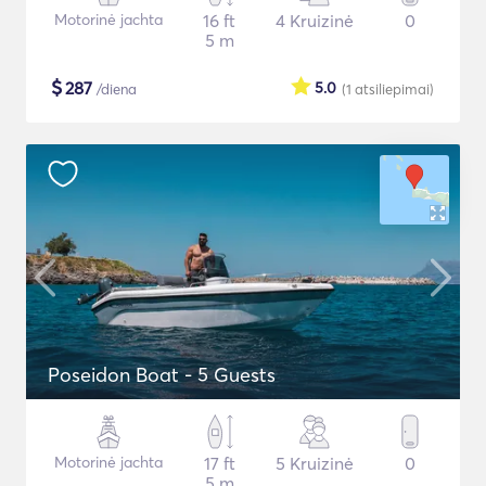
Motorinė jachta
16 ft
4 Kruizinė
0
5 m
$
287
5.0
/diena
(1
atsiliepimai
)
Poseidon Boat - 5 Guests
Motorinė jachta
17 ft
5 Kruizinė
0
5 m