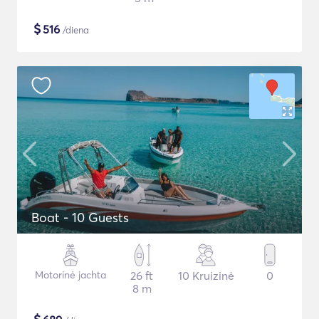
$
516
/diena
Boat - 10 Guests
Motorinė jachta
26 ft
10 Kruizinė
0
8 m