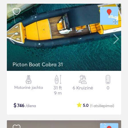
Picton Boat Cobra 31
Motorinė jachta
31 ft
6 Kruizinė
0
9 m
$
746
5.0
/diena
(1
atsiliepimai
)