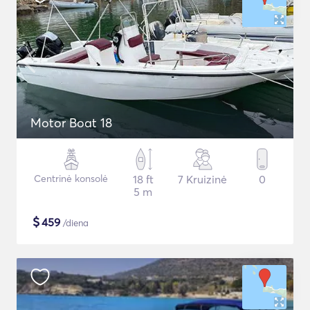
Motor Boat 18
Centrinė konsolė
18 ft
7 Kruizinė
0
5 m
$
459
/diena