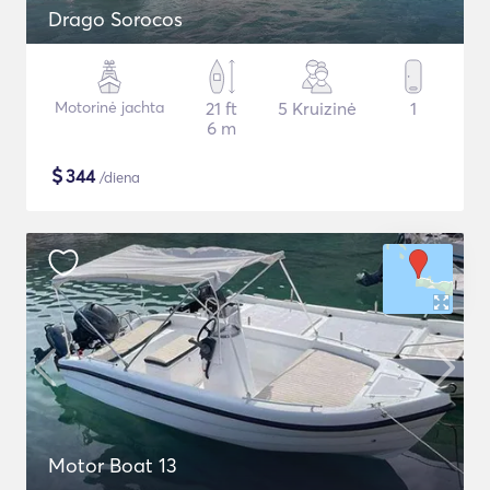
Drago Sorocos
Motorinė jachta
21 ft
5 Kruizinė
1
6 m
$
344
/diena
Motor Boat 13