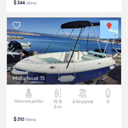
$
344
/diena
Motorboat 15
Motorinė jachta
15 ft
6 Kruizinė
0
5 m
$
310
/diena