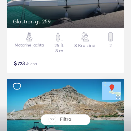
Glastron gs 259
Motorinė jachta
25 ft
8 Kruizinė
2
8 m
$
723
/diena
Filtrai