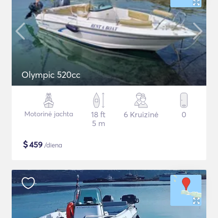
Olympic 520cc
Motorinė jachta
18 ft
6 Kruizinė
0
5 m
$
459
/diena