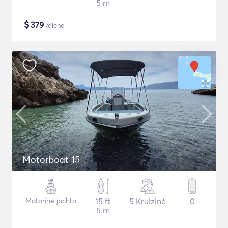
5 m
$
379
/diena
Motorboat 15
Motorinė jachta
15 ft
5 Kruizinė
0
5 m