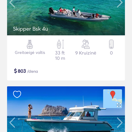
Skipper Bsk 4u
Greitaeigė valtis
33 ft
9 Kruizinė
0
10 m
$
803
/diena