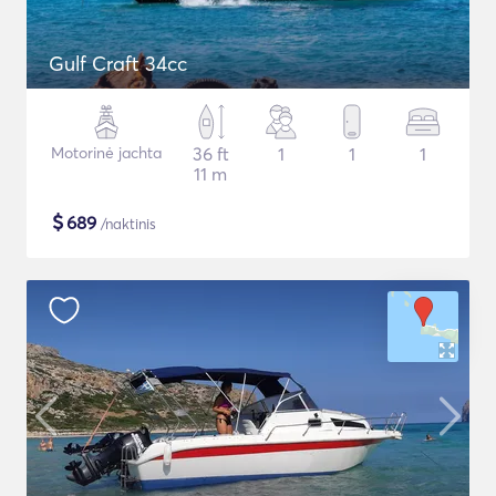
Gulf Craft 34cc
Motorinė jachta
36 ft
1
1
1
11 m
$
689
/naktinis