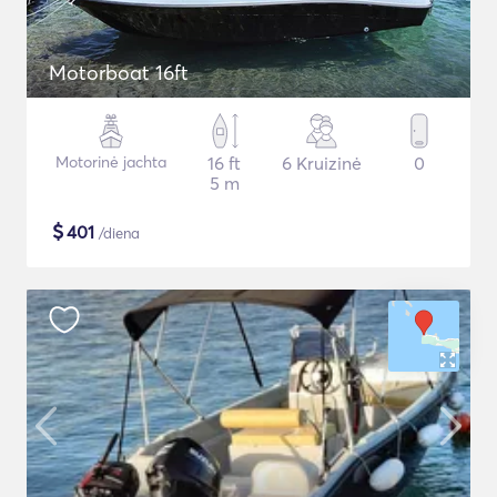
Motorboat 16ft
Motorinė jachta
16 ft
6 Kruizinė
0
5 m
$
401
/diena