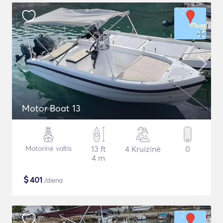
Motor Boat 13
Motorinė valtis
13 ft
4 Kruizinė
0
4 m
$
401
/diena