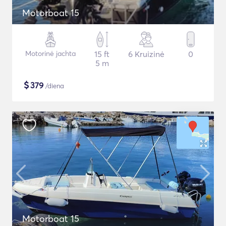
Motorboat 15
Motorinė jachta
15 ft
6 Kruizinė
0
5 m
$
379
/diena
Motorboat 15