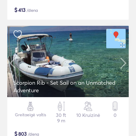
$
413
/diena
Scorpion Rib - Set Sail on an Unmatched
Adventure
Greitaeigė valtis
30 ft
10 Kruizinė
0
9 m
$
803
/diena