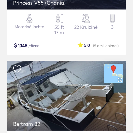
Princess V55 (Chania)
Motorinė jachta
55 ft
22 Kruizinė
3
17 m
$
1,148
5.0
/diena
(15
atsiliepimai
)
Bertram 32