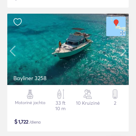
Bayliner 3258
Motorinė jachta
33 ft
10 Kruizinė
2
10 m
$
1,722
/diena