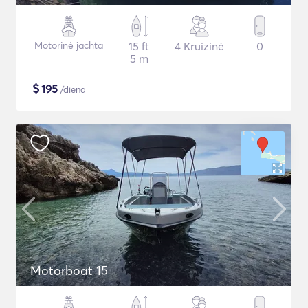
Motorinė jachta
15 ft
4 Kruizinė
0
5 m
$
195
/diena
Motorboat 15