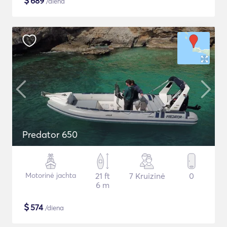
$
689
/diena
Predator 650
Motorinė jachta
21 ft
7 Kruizinė
0
6 m
$
574
/diena