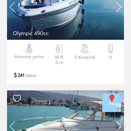
Olympic 490cc
Motorinė jachta
16 ft
5 Kruizinė
0
5 m
$
241
/diena