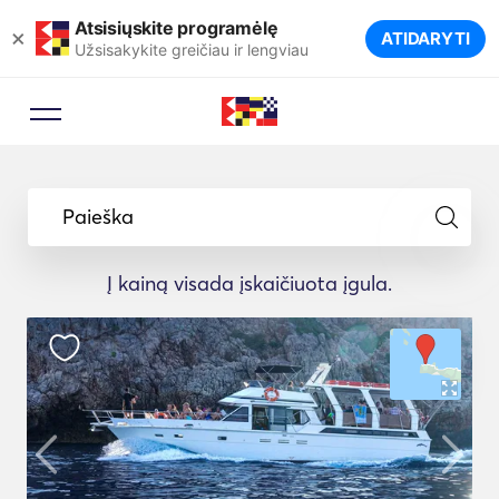
Atsisiųskite programėlę
×
ATIDARYTI
Užsisakykite greičiau ir lengviau
Paieška
Į kainą visada įskaičiuota įgula.