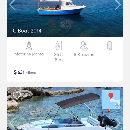
C.Boat 2014
Motorinė jachta
26 ft
8 Kruizinė
1
8 m
$
631
/diena