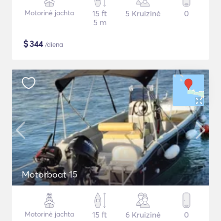
Motorinė jachta
15 ft
5 Kruizinė
0
5 m
$
344
/diena
Motorboat 15
Motorinė jachta
15 ft
6 Kruizinė
0