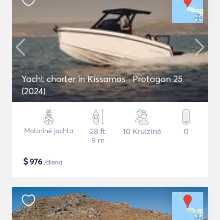
Yacht charter in Kissamos · Protagon 25
(2024)
Motorinė jachta
28 ft
10 Kruizinė
0
9 m
$
976
/diena