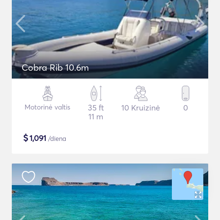
Cobra Rib 10.6m
Motorinė valtis
35 ft
10 Kruizinė
0
11 m
$
1,091
/diena