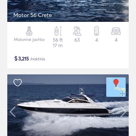
Motor 56 Crete
Motorinė jachta
56 ft
63
4
4
17 m
$
3,215
/naktinis