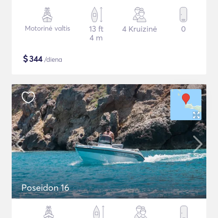
Motorinė valtis
13 ft
4 Kruizinė
0
4 m
$
344
/diena
Poseidon 16