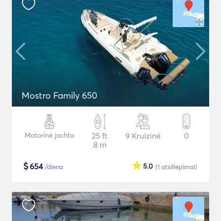
Mostro Family 650
Motorinė jachta
25 ft
9 Kruizinė
0
8 m
$
654
5.0
/diena
(1
atsiliepimai
)