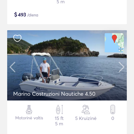
5 m
$
493
/diena
Marino Costruzioni Nautiche 4.50
Motorinė valtis
15 ft
5 Kruizinė
0
5 m