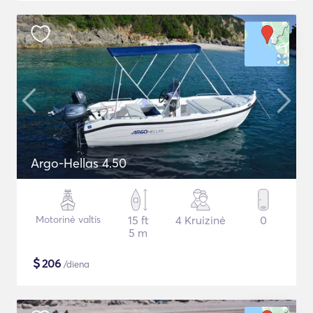
Argo-Hellas 4.50
Motorinė valtis
15 ft
4 Kruizinė
0
5 m
$
206
/diena