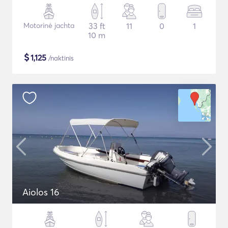
Motorinė jachta
33 ft
11
0
1
10 m
$
1,125
/naktinis
Aiolos 16