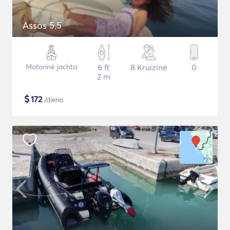
Assos 5.5
Motorinė jachta
6 ft
8 Kruizinė
0
2 m
$
172
/diena