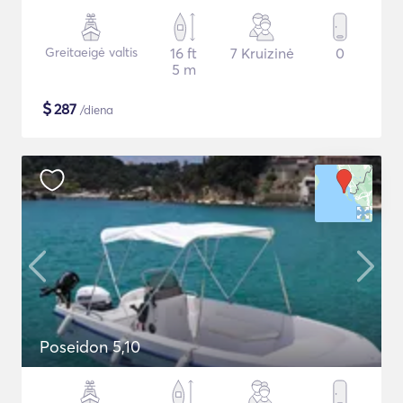
Greitaeigė valtis
16 ft
7 Kruizinė
0
5 m
$
287
/diena
Poseidon 5,10