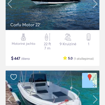
Corfu Motor 22'
Motorinė jachta
22 ft
9 Kruizinė
1
7 m
$
447
5.0
/diena
(1
atsiliepimai
)