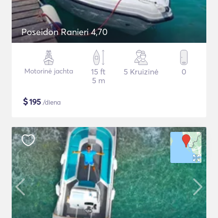
Poseidon Ranieri 4,70
Motorinė jachta
15 ft
5 Kruizinė
0
5 m
$
195
/diena