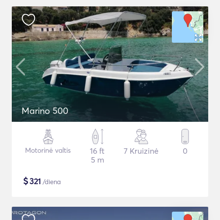
Marino 500
Motorinė valtis
16 ft
7 Kruizinė
0
5 m
$
321
/diena