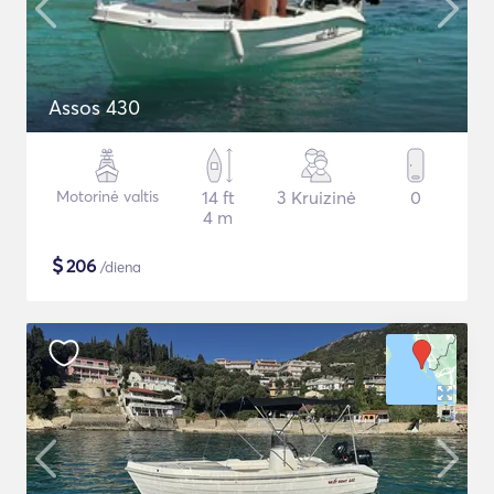
Assos 430
Motorinė valtis
14 ft
3 Kruizinė
0
4 m
$
206
/diena