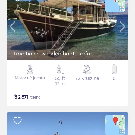
Traditional wooden boat Corfu
Motorinė jachta
55 ft
72 Kruizinė
0
17 m
$
2,871
/diena