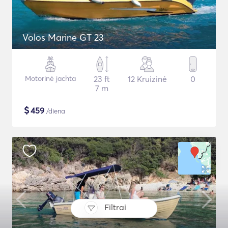
Volos Marine GT 23
Motorinė jachta
23 ft
12 Kruizinė
0
7 m
$
459
/diena
Filtrai