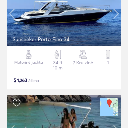
Sunseeker Porto Fino 34
Motorinė jachta
34 ft
7 Kruizinė
1
10 m
$
1,263
/diena