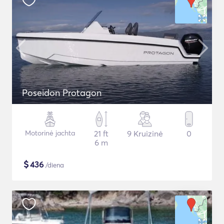
Poseidon Protagon
Motorinė jachta
21 ft
9 Kruizinė
0
6 m
$
436
/diena