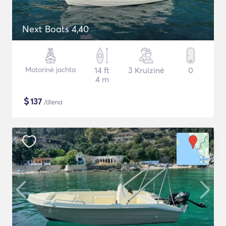
Next Boats 4,40
Motorinė jachta
14 ft
3 Kruizinė
0
4 m
$
137
/diena