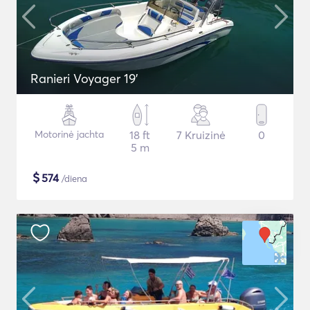
Ranieri Voyager 19'
Motorinė jachta
18 ft
7 Kruizinė
0
5 m
$
574
/diena