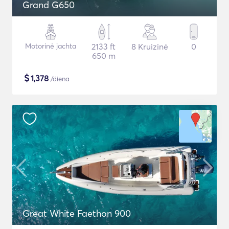
Grand G650
Motorinė jachta
2133 ft
8 Kruizinė
0
650 m
$
1,378
/diena
Great White Faethon 900