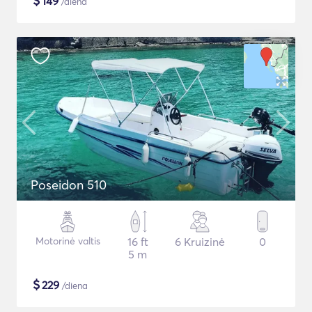
$
149
/diena
Poseidon 510
Motorinė valtis
16 ft
6 Kruizinė
0
5 m
$
229
/diena