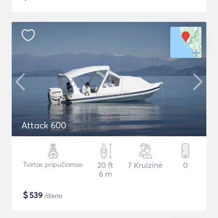
Attack 600
Tvirtas pripučiamas
20 ft
7 Kruizinė
0
6 m
$
539
/diena