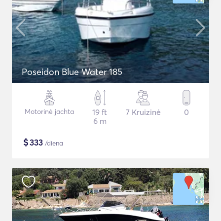
Poseidon Blue Water 185
Motorinė jachta
19 ft
7 Kruizinė
0
6 m
$
333
/diena