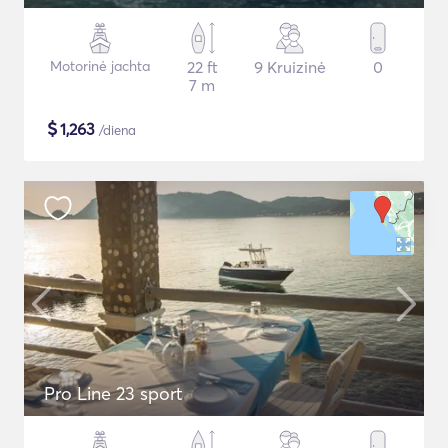
Motorinė jachta
22 ft
9 Kruizinė
0
7 m
$
1,263
/diena
Pro Line 23 sport