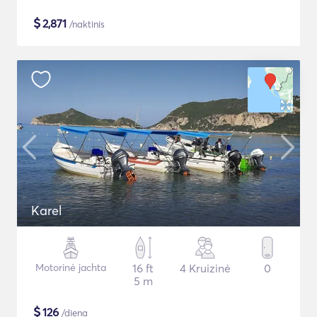
$
2,871
/naktinis
Karel
Motorinė jachta
16 ft
4 Kruizinė
0
5 m
$
126
/diena