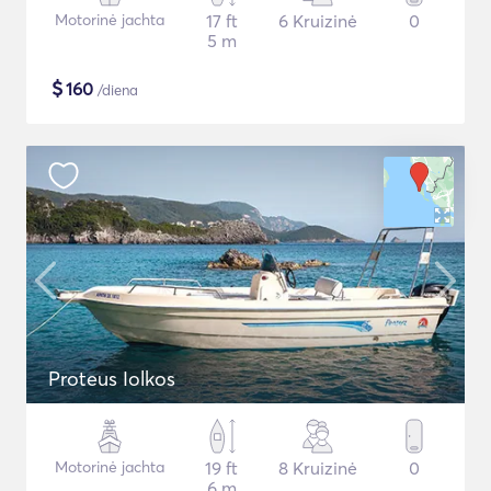
Motorinė jachta
17 ft
6 Kruizinė
0
5 m
$
160
/diena
Proteus Iolkos
Motorinė jachta
19 ft
8 Kruizinė
0
6 m