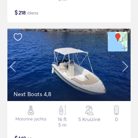
$
218
/diena
Next Boats 4,8
Motorinė jachta
16 ft
5 Kruizinė
0
5 m