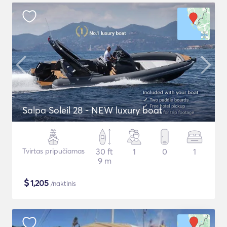
Salpa Soleil 28 - NEW luxury boat
Tvirtas pripučiamas
30 ft
1
0
1
9 m
$
1,205
/naktinis