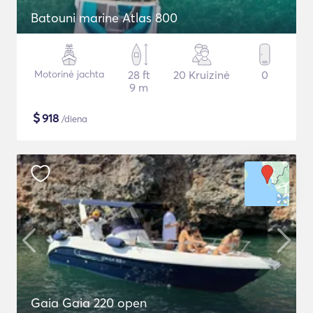
Batouni marine Atlas 800
Motorinė jachta
28 ft
20 Kruizinė
0
9 m
$
918
/diena
Gaia Gaia 220 open