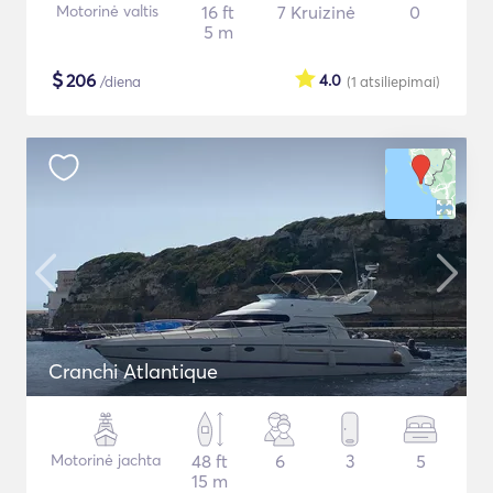
Motorinė valtis
16 ft
7 Kruizinė
0
5 m
$
206
4.0
/diena
(1
atsiliepimai
)
Cranchi Atlantique
Motorinė jachta
48 ft
6
3
5
15 m