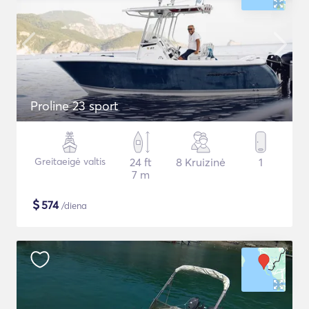
Proline 23 sport
Greitaeigė valtis
24 ft
8 Kruizinė
1
7 m
$
574
/diena