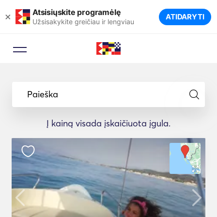
Atsisiųskite programėlę
×
ATIDARYTI
Užsisakykite greičiau ir lengviau
Paieška
Į kainą visada įskaičiuota įgula.