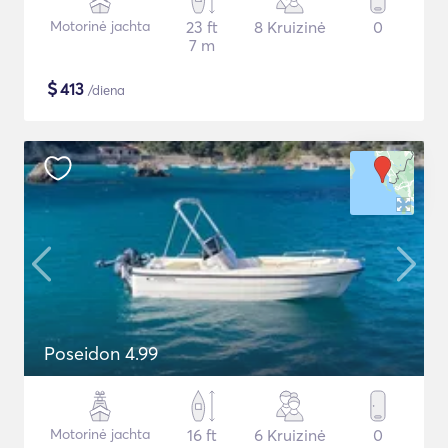
Motorinė jachta
23 ft
8 Kruizinė
0
7 m
$
413
/diena
Poseidon 4.99
Motorinė jachta
16 ft
6 Kruizinė
0