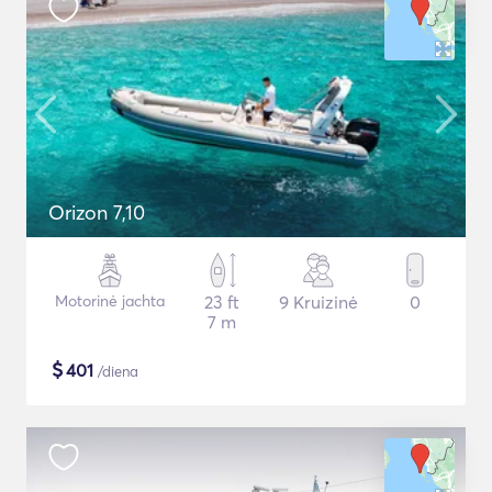
Orizon 7,10
Motorinė jachta
23 ft
9 Kruizinė
0
7 m
$
401
/diena