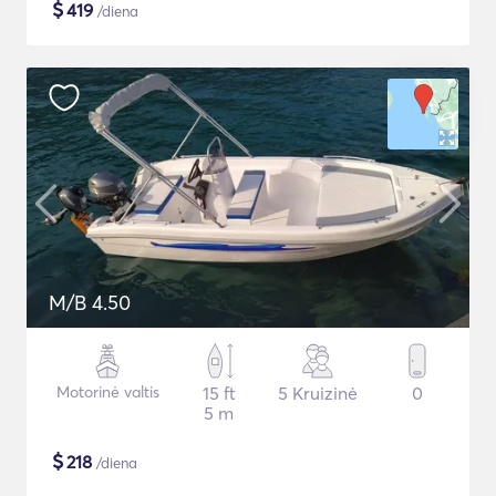
$
419
/diena
M/B 4.50
Motorinė valtis
15 ft
5 Kruizinė
0
5 m
$
218
/diena