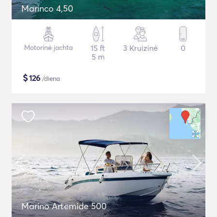
Marinco 4,50
Motorinė jachta
15 ft
3 Kruizinė
0
5 m
$
126
/diena
Marino Artemide 500