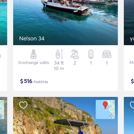
Nelson 34
y
Greitaeigė valtis
34 ft
2
1
1
Mo
10 m
$
516
/naktinis