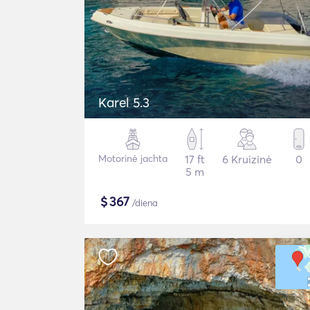
Karel 5.3
Motorinė jachta
17 ft
6 Kruizinė
0
5 m
$
367
/diena