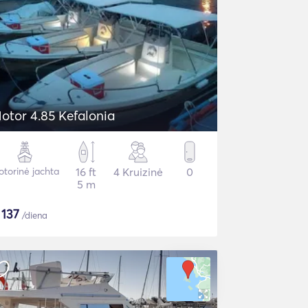
otor 4.85 Kefalonia
torinė jachta
16 ft
4 Kruizinė
0
5 m
$
137
/diena