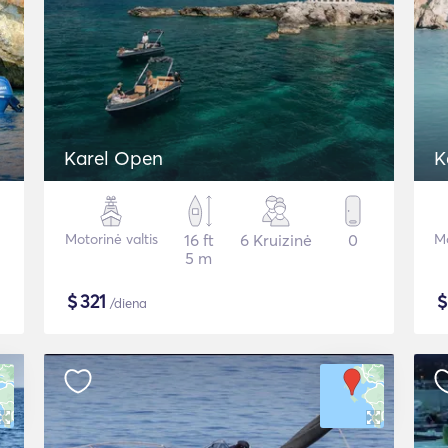
Karel Open
K
Motorinė valtis
16 ft
6 Kruizinė
0
Mo
5 m
$
321
/diena