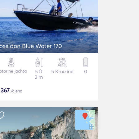
oseidon Blue Water 170
torinė jachta
5 ft
5 Kruizinė
0
2 m
$
367
/diena