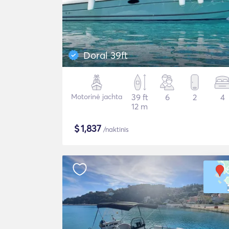
Doral 39ft
Motorinė jachta
39 ft
6
2
4
12 m
$
1,837
/naktinis