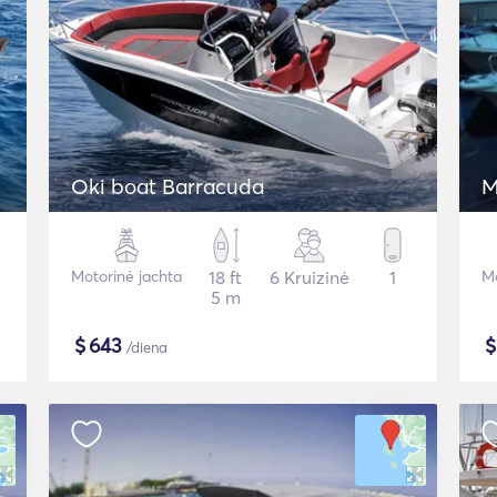
Oki boat Barracuda
M
Motorinė jachta
18 ft
6 Kruizinė
1
Mo
5 m
$
643
/diena