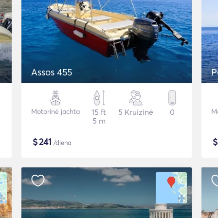
Assos 455
P
Motorinė jachta
15 ft
5 Kruizinė
0
Mo
5 m
$
241
/diena