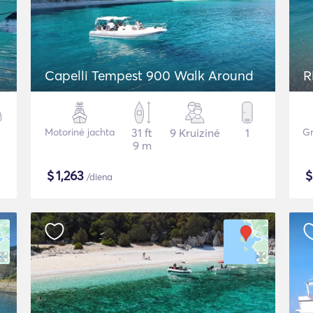
Capelli Tempest 900 Walk Around
R
Motorinė jachta
31 ft
9 Kruizinė
1
Gr
9 m
$
1,263
/diena