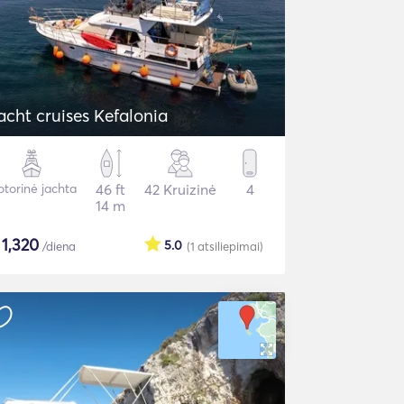
acht cruises Kefalonia
torinė jachta
46 ft
42 Kruizinė
4
14 m
$
1,320
5.0
/diena
(1
atsiliepimai
)