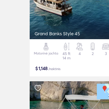
Grand Banks Style 45
Motorinė jachta
45 ft
4
2
3
14 m
$
1,148
/naktinis