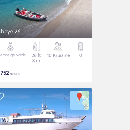
ibeye 26
eitaeigė valtis
26 ft
10 Kruizinė
0
8 m
$
752
/diena