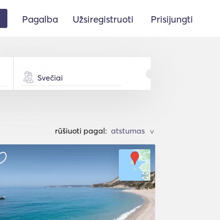
Pagalba
Užsiregistruoti
Prisijungti
Svečiai
rūšiuoti pagal:
>