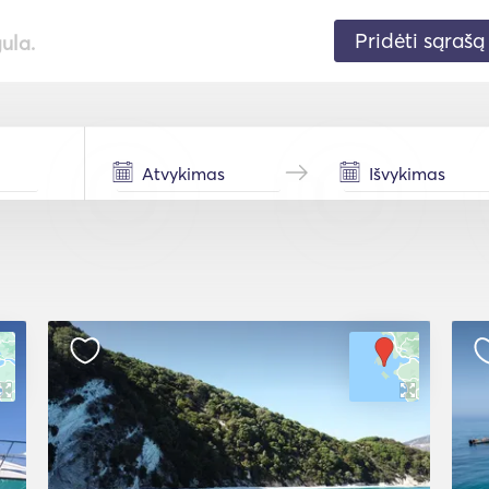
Pridėti sąrašą
gula.