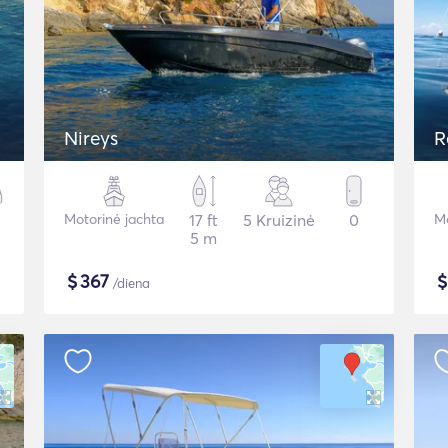
Nireys
R
Motorinė jachta
17 ft
5 Kruizinė
0
Mo
5 m
$
367
/diena