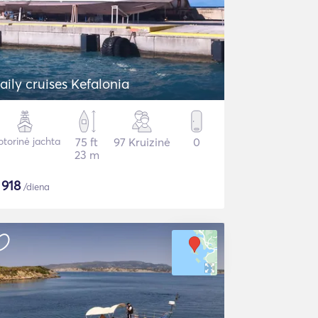
aily cruises Kefalonia
torinė jachta
75 ft
97 Kruizinė
0
23 m
$
918
/diena