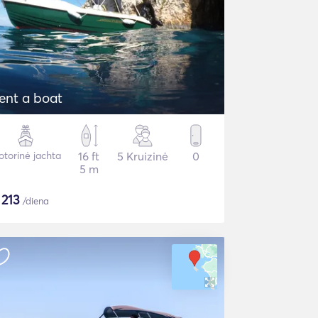
ent a boat
torinė jachta
16 ft
5 Kruizinė
0
5 m
$
213
/diena