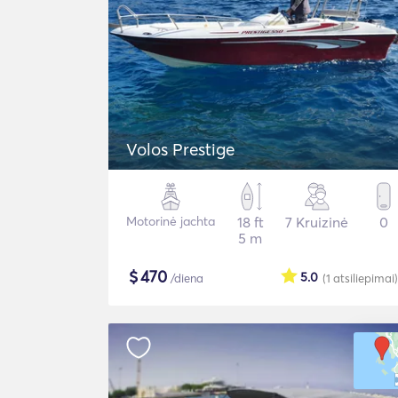
Volos Prestige
Motorinė jachta
18 ft
7 Kruizinė
0
5 m
$
470
5.0
/diena
(1
atsiliepimai
)