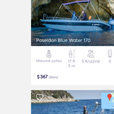
Poseidon Blue Water 170
Motorinė jachta
17 ft
5 Kruizinė
0
5 m
$
367
/diena