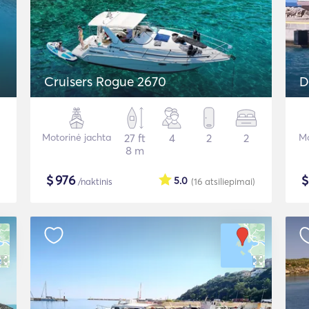
Cruisers Rogue 2670
D
Motorinė jachta
27 ft
4
2
2
Mo
8 m
$
976
5.0
/naktinis
(16
atsiliepimai
)