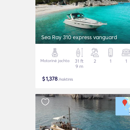
Sea Ray 310 express vanguard
Motorinė jachta
31 ft
2
1
1
9 m
$
1,378
/naktinis