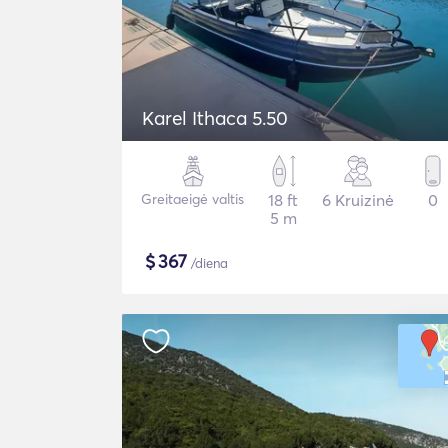
Karel Ithaca 5.50
Greitaeigė valtis
18 ft
6 Kruizinė
0
5 m
$
367
/diena