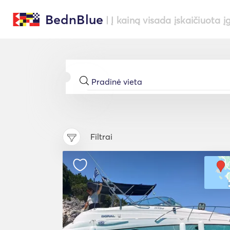
BednBlue
| Į kainą visada įskaičiuota į
Filtrai