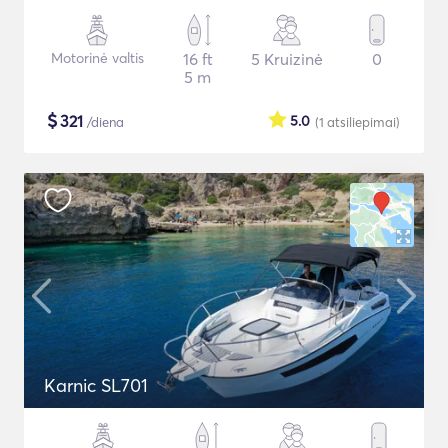
Motorinė valtis
16 ft
5 Kruizinė
0
5 m
$
321
5.0
/diena
(1
atsiliepimai
)
Karnic SL701