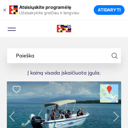
Atsisiųskite programėlę
×
ATIDARYTI
Užsisakykite greičiau ir lengviau
Paieška
Į kainą visada įskaičiuota įgula.