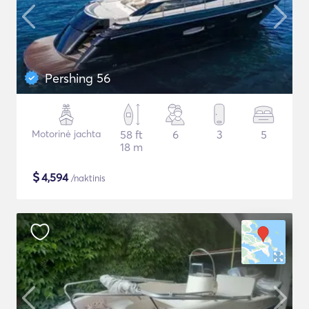
Pershing 56
Motorinė jachta
58 ft
6
3
5
18 m
$
4,594
/naktinis