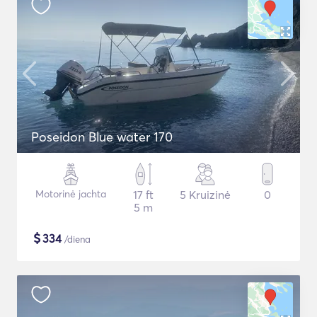
Poseidon Blue water 170
Motorinė jachta
17 ft
5 Kruizinė
0
5 m
$
334
/diena