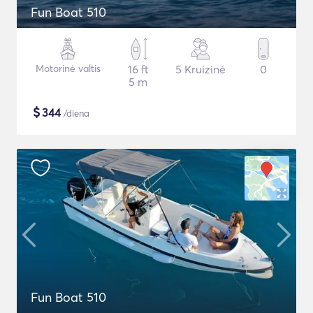
Fun Boat 510
Motorinė valtis
16 ft
5 Kruizinė
0
5 m
$
344
/diena
Fun Boat 510