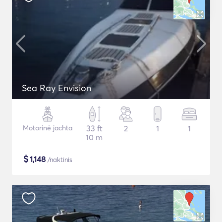
Sea Ray Envision
Motorinė jachta
33 ft
2
1
1
10 m
$
1,148
/naktinis