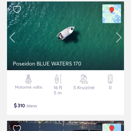
Poseidon BLUE WATERS 170
Motorinė valtis
16 ft
5 Kruizinė
0
5 m
$
310
/diena