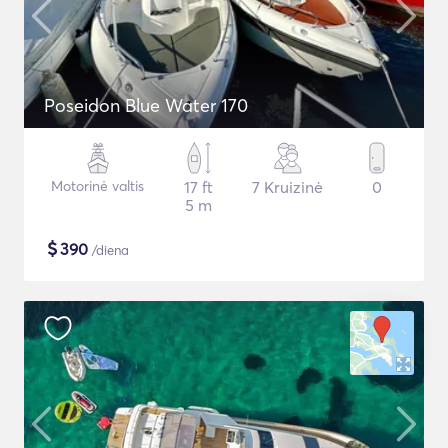
Poseidon Blue Water 170
Motorinė valtis
17 ft
7 Kruizinė
0
5 m
$
390
/diena