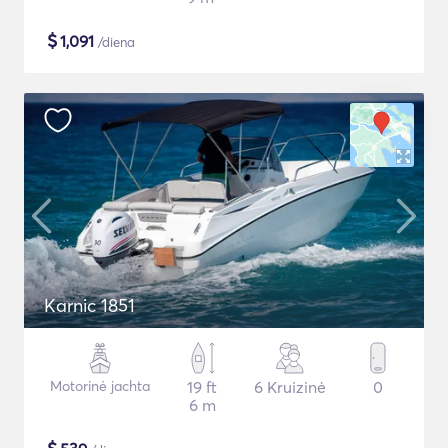
$
1,091
/diena
Karnic 1851
Motorinė jachta
19 ft
6 Kruizinė
0
6 m