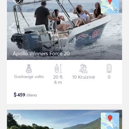
Apollo Winners Force 20
Greitaeigė valtis
20 ft
10 Kruizinė
0
6 m
$
459
/diena