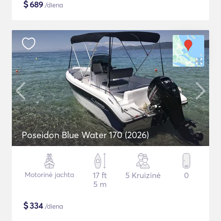
$
689
/diena
Poseidon Blue Water 170 (2026)
Motorinė jachta
17 ft
5 Kruizinė
0
5 m
$
334
/diena