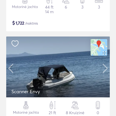
Motorinė jachta
44 ft
6
3
3
14 m
$
1,722
/naktinis
Scanner Envy
Motorinė jachta
21 ft
8 Kruizinė
0