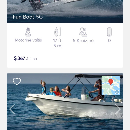
Fun Boat 5G
Motorinė valtis
17 ft
5 Kruizinė
0
5 m
$
367
/diena