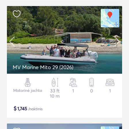
MV Marine Mito 29 (2026)
Motorinė jachta
33 ft
1
0
1
10 m
$
1,745
/naktinis