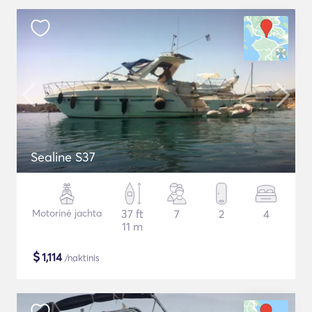
Sealine S37
Motorinė jachta
37 ft
7
2
4
11 m
$
1,114
/naktinis