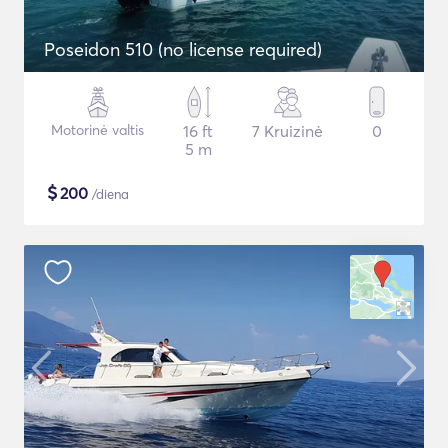
Poseidon 510 (no license required)
Motorinė valtis
16 ft
7 Kruizinė
0
5 m
$
200
/diena