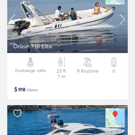
Orizon 7.10 Elite
Greitaeigė valtis
23 ft
9 Kruizinė
0
7 m
$
918
/diena