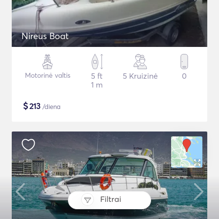
Nireus Boat
Motorinė valtis
5 ft
5 Kruizinė
0
1 m
$
213
/diena
Filtrai