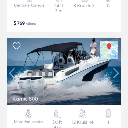
Centrinė konsolė
24 ft
8 Kruizinė
0
7 m
$
769
/diena
Karnic 800
Motorinė jachta
30 ft
12 Kruizinė
1
9 m