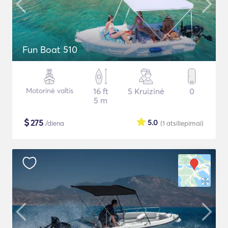
Fun Boat 510
Motorinė valtis
16 ft
5 Kruizinė
0
5 m
$
275
5.0
/diena
(1
atsiliepimai
)