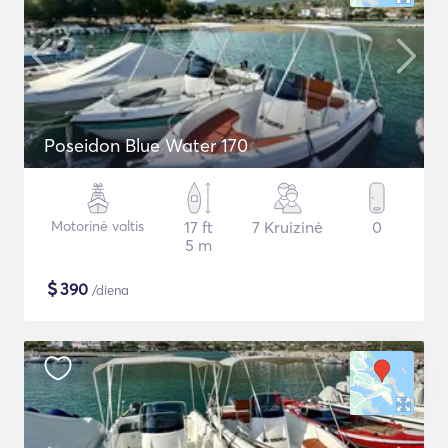
Poseidon Blue Water 170
Motorinė valtis
17 ft
7 Kruizinė
0
5 m
$
390
/diena