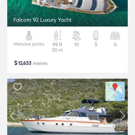
Falcom 92 Luxury Yacht
Motorinė jachta
99 ft
10
5
6
30 m
$
12,633
/naktinis