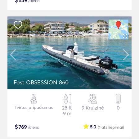
$
539
/diena
Fost OBSESSION 860
Tvirtas pripučiamas
28 ft
9 Kruizinė
0
9 m
$
769
5.0
/diena
(1
atsiliepimai
)