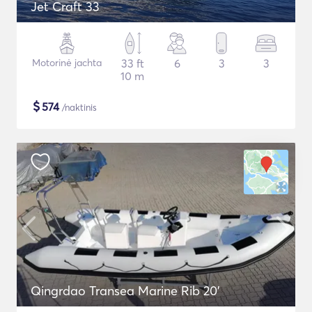
Jet Craft 33
Motorinė jachta
33 ft
6
3
3
10 m
$
574
/naktinis
Qingrdao Transea Marine Rib 20'