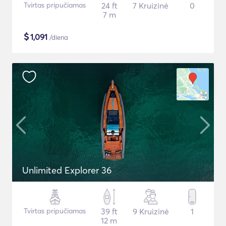
Tvirtas pripučiamas
24 ft
7 Kruizinė
0
7 m
$
1,091
/diena
Unlimited Explorer 36
Tvirtas pripučiamas
39 ft
9 Kruizinė
1
12 m