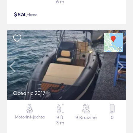
6 m
$
574
/diena
Oceanic 2017
Motorinė jachta
9 ft
9 Kruizinė
0
3 m