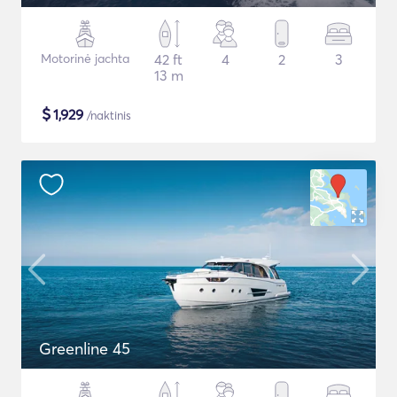
Motorinė jachta
42 ft
4
2
3
13 m
$
1,929
/naktinis
Greenline 45