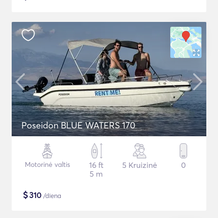
Poseidon BLUE WATERS 170
Motorinė valtis
16 ft
5 Kruizinė
0
5 m
$
310
/diena