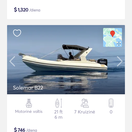
$
1,320
/diena
Solemar B22
Motorinė valtis
21 ft
7 Kruizinė
0
6 m
$
746
/diena