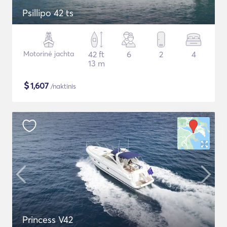
Psillipo 42 ts
Motorinė jachta
42 ft
6
2
4
13 m
$
1,607
/naktinis
Princess V42