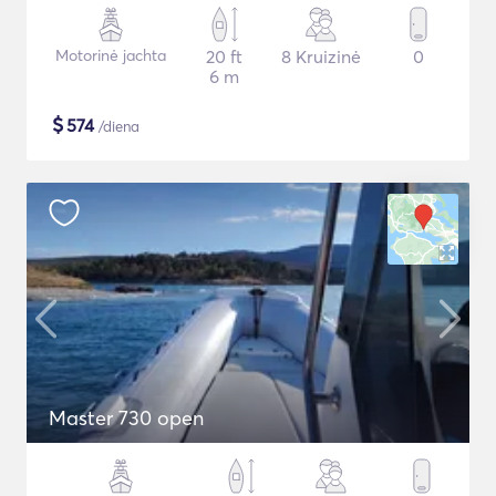
Motorinė jachta
20 ft
8 Kruizinė
0
6 m
$
574
/diena
Master 730 open